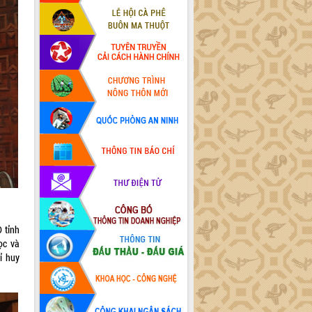
 tỉnh
ọc và
ỉ huy