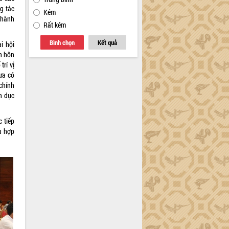
g tác
Kém
 hành
Rất kém
Bình chọn
Kết quả
i hội
ến hôn
trí vị
hưa có
 chính
h dục
 tiếp
ù hợp