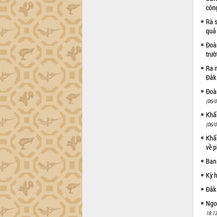
côn
Đắk Lắk sơ kết 4 năm triển khai thực
hiện Đề án 06 của Chính phủ
Rà s
quả
Họp báo thông tin về Hội nghị Công bố
Quy hoạch và Xúc tiến đầu tư tỉnh Đắk
Đoàn
Lắk
trư
Khơi thông điểm nghẽn, đẩy nhanh
Ra m
giải ngân vốn khắc phục thiên tai
Đắk
HĐND tỉnh thông qua điều chỉnh Quy
Đoàn
hoạch tỉnh thời kỳ 2021-2030
(06/0
Hội thảo góp ý hồ sơ điều chỉnh quy
Khẩn
hoạch tỉnh Đắk Lắk thời kỳ 2021-2030,
(06/0
tầm nhìn đến năm 2050
Khẩn
Nâng cao hiệu quả hoạt động của các
về p
doanh nghiệp nhà nước
Hội nghị triển khai kết nối mạng
Ban
truyền số liệu chuyên dùng phục vụ cơ
Kỳ 
quan Đảng, Nhà nước
Đắk
Lễ phát động chuỗi hoạt động chung
tay làm sạch môi trường
Ngoạ
18:13
Xã Ea Kar bước chuyển mình trong