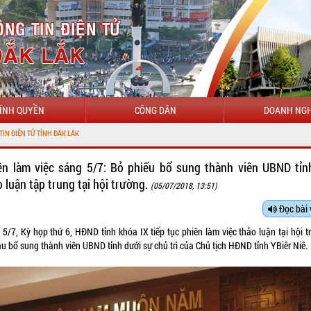
ÍNH QUYỀN
CÔNG DÂN
DOANH NGH
CHÀO
ên làm việc sáng 5/7: Bỏ phiếu bổ sung thành viên UBND tỉn
o luận tập trung tại hội trường.
(05/07/2018, 13:51)
Đọc bài 
 5/7, Kỳ họp thứ 6, HĐND tỉnh khóa IX tiếp tục phiên làm việc thảo luận tại hội t
u bổ sung thành viên UBND tỉnh dưới sự chủ trì của Chủ tịch HĐND tỉnh YBiêr Niê.