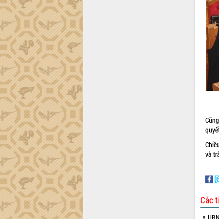
trường Nguyễn Hoàng Hiệp khảo sát
vùng trồng và doanh nghiệp đóng gói
sầu riêng tại Đắk Lắk
Trình diễn nghệ thuật chế biến các
món ăn từ sầu riêng
Đắk Lắk công bố Quy hoạch và xúc
tiến đầu tư tỉnh
Ngành cá ngừ Đắk Lắk chủ động thích
ứng để giữ vững thị trường xuất khẩu
Diễn đàn Kinh tế tư nhân Việt Nam đột
phá cơ chế - Hợp tác công tư
Cũng
Đề án 06 tạo bước ngoặt đột phá trong
quyế
cải cách hành chính tỉnh Đắk Lắk
Kết nối tour, đẩy mạnh chuyển đổi số
Chiều
để phát triển du lịch Đắk Lắk
và tr
Khởi động Dự án Đầu tư xây dựng hạ
tầng kỹ thuật Cụm công nghiệp Tân
Tiến
Gặp mặt các cơ quan báo chí nhân Kỷ
Các t
niệm 101 năm Ngày Báo chí Cách
UBND
mạng Việt Nam