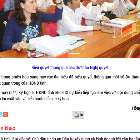
Biểu quyết thông qua các Dự thảo Nghị quyết
 trong phiên họp sáng nay các đại biểu đã biểu quyết thông qua một số Dự thảo
t quan trọng của HĐND tỉnh.
 nay (5/7) Kỳ họp 6, HĐND tỉnh khóa IX dự kiến tiếp tục làm việc với nội dung ch
ả lời chất vấn và tiến hành bế mạc kỳ họp.
Hồn
In
in khác
 tỉnh làm việc với Chủ đầu tư dự án Đầu tư xây dựng và kinh doanh kết cấu hạ tầ