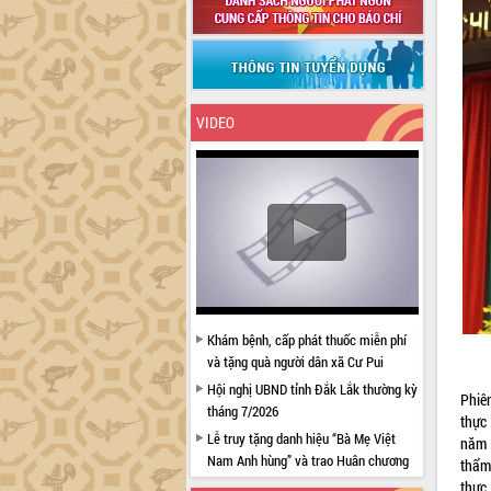
VIDEO
Khám bệnh, cấp phát thuốc miễn phí
và tặng quà người dân xã Cư Pui
Hội nghị UBND tỉnh Đắk Lắk thường kỳ
Phiên
tháng 7/2026
thực
Lễ truy tặng danh hiệu “Bà Mẹ Việt
năm 
Nam Anh hùng” và trao Huân chương
thẩm
Lao động
thực 