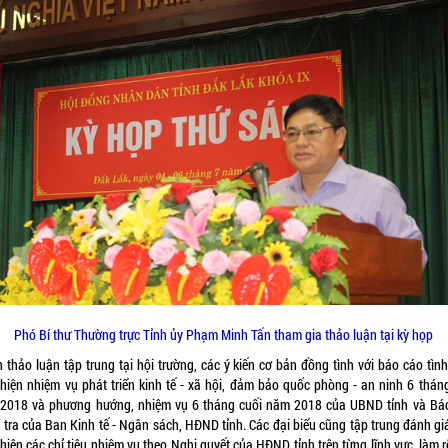
Phó Bí thư Thường trực Tỉnh ủy Phạm Minh Tấn tham gia thảo luận tại kỳ họp
 thảo luận tập trung tại hội trường, các ý kiến cơ bản đồng tình với báo cáo tìn
 hiện nhiệm vụ phát triển kinh tế - xã hội, đảm bảo quốc phòng - an ninh 6 thán
2018 và phương hướng, nhiệm vụ 6 tháng cuối năm 2018 của UBND tỉnh và Bá
 tra của Ban Kinh tế - Ngân sách, HĐND tỉnh. Các đại biểu cũng tập trung đánh giá
hiện các chỉ tiêu nhiệm vụ theo Nghị quyết của HĐND tỉnh trên từng lĩnh vực, làm 