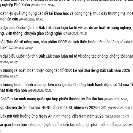
g nghiệp Phú Xuân
(07/08/2026, 19:47)
oát hiệu quả ứng dụng các đề tài khoa học và công nghệ, thúc đẩy thương mại hóa
 nghiên cứu
(07/08/2026, 18:34)
 đại biểu Quốc hội tỉnh Đắk Lắk thảo luận tại tổ về các dự án luật về nông nghiệp,
ờng, viễn thông, chuyển giao công nghệ
(07/08/2026, 17:12)
ắt “Bản đồ số nông sản, sản phẩm OCOP, du lịch thôn buôn trên nền tảng số của t
 Lắk”
(07/08/2026, 16:46)
 đại biểu Quốc hội tỉnh Đắk Lắk thảo luận tại tổ về công tác phòng, chống tội ph
8/2026, 18:32)
 trương rà soát, hoàn thiện công tác tổ chức Lễ hội Sầu riêng Đắk Lắk năm 2026
8/2026, 18:27)
 trương hoàn thành các mục tiêu còn lại của Chương trình hành động số 14 của T
hát triển văn hóa
(06/08/2026, 17:30)
 Chỉ đạo An ninh mạng quốc gia họp phiên thường kỳ lần thứ hai
(06/08/2026, 14:06)
họp chuyên đề lần thứ hai, HĐND tỉnh khóa XI, nhiệm kỳ 2026-2031
(06/08/2026, 12:02)
 Lắk mít tinh hưởng ứng Ngày An ninh mạng Việt Nam năm 2026
(06/08/2026, 10:47)
i giao khoa học, công nghệ góp phần kiến tạo năng lực phát triển quốc gia
(05/08/2
)