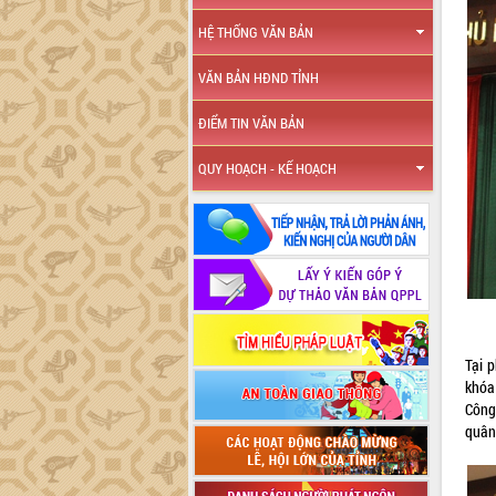
HỆ THỐNG VĂN BẢN
VĂN BẢN HĐND TỈNH
ĐIỂM TIN VĂN BẢN
QUY HOẠCH - KẾ HOẠCH
Tại 
khóa
Công
quân 