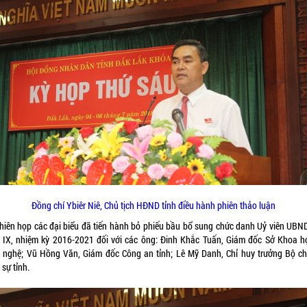
Đồng chí Ybiêr Niê, Chủ tịch HĐND tỉnh điều hành phiên thảo luận
phiên họp các đại biểu đã tiến hành bỏ phiếu bầu bổ sung chức danh Uỷ viên UBND
 IX, nhiệm kỳ 2016-2021 đối với các ông: Đinh Khắc Tuấn, Giám đốc Sở Khoa h
 nghệ; Vũ Hồng Văn, Giám đốc Công an tỉnh; Lê Mỹ Danh, Chỉ huy trưởng Bộ ch
sự tỉnh.