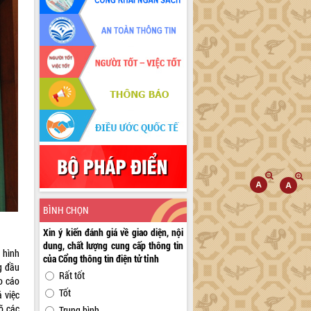
BÌNH CHỌN
Xin ý kiến đánh giá về giao diện, nội
dung, chất lượng cung cấp thông tin
h hình
của Cổng thông tin điện tử tỉnh
g đầu
Rất tốt
o cáo
Tốt
 việc
rõ các
Trung bình