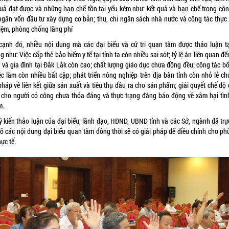
quả đạt được và những hạn chế tồn tại yếu kém như: kết quả và hạn chế trong côn
 ngân vốn đầu tư xây dựng cơ bản; thu, chi ngân sách nhà nước và công tác thực
kiệm, phòng chống lãng phí
cạnh đó, nhiều nội dung mà các đại biểu và cử tri quan tâm được thảo luận tạ
g như: Việc cấp thẻ bảo hiểm y tế tại tỉnh ta còn nhiều sai sót; tỷ lệ án liên quan đ
và gia đình tại Đắk Lắk còn cao; chất lượng giáo dục chưa đồng đều; công tác bố 
iệc làm còn nhiều bất cập; phát triển nông nghiệp trên địa bàn tỉnh còn nhỏ lẻ c
pháp về liên kết giữa sản xuất và tiêu thụ đầu ra cho sản phẩm; giải quyết chế độ
 cho người có công chưa thỏa đáng và thực trạng đáng báo động về xâm hại tìn
m..
ý kiến thảo luận của đại biểu, lãnh đạo, HĐND, UBND tỉnh và các Sở, ngành đã trực
rõ các nội dung đại biểu quan tâm đồng thời sẽ có giải pháp để điều chỉnh cho ph
hực tế.