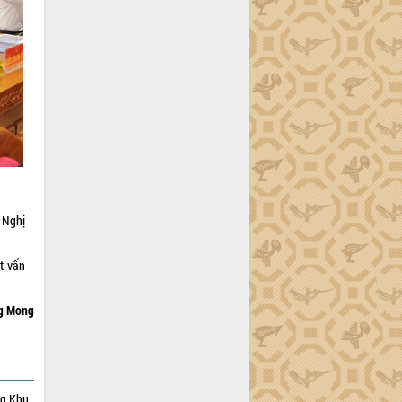
 Nghị
ất vấn
g Mong
ng Khu