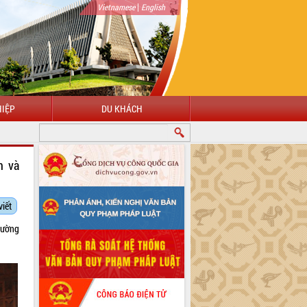
|
Vietnamese
English
IỆP
DU KHÁCH
 MỪNG ĐẾN VỚI CỔNG THÔNG TIN ĐIỆN TỬ TỈNH ĐẮK LẮK
h và
viết
rường