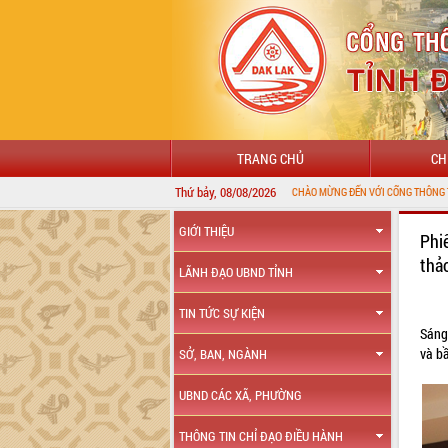
TRANG CHỦ
CH
Thứ bảy, 08/08/2026
GIỚI THIỆU
Phi
thả
LÃNH ĐẠO UBND TỈNH
TIN TỨC SỰ KIỆN
Sáng
và bầ
SỞ, BAN, NGÀNH
UBND CÁC XÃ, PHƯỜNG
THÔNG TIN CHỈ ĐẠO ĐIỀU HÀNH