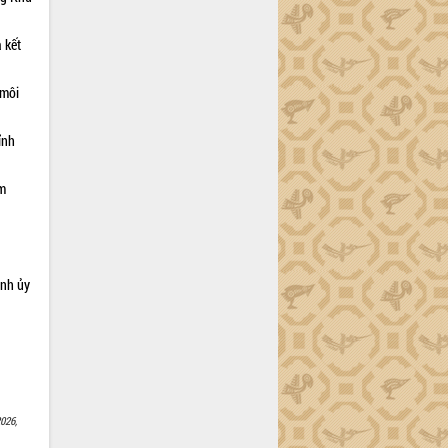
 kết
 môi
ỉnh
ạm
ỉnh ủy
026,