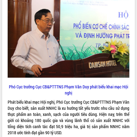
ĐIỂM TIN VĂN BẢN
QUY HOẠCH - KẾ HOẠCH
Phó Cục trưởng Cục CB&PTTTNS Phạm Văn Duy phát biểu khai mạc Hội
nghị
Phát biểu khai mạc Hội nghị, Phó Cục trưởng Cục CB&PTTTNS Phạm Văn
Duy cho biết, sản xuất NNHC là xu hướng tất yếu trước nhu cầu sử dụng
thực phẩm an toàn, xanh, sạch của người tiêu dùng. Hiện nay, trên thế
giới có khoảng 180 quốc gia và vùng lãnh thổ có sản xuất NNHC với
tổng diện tích canh tác đạt 50,9 triệu ha, giá trị sản phẩm NNHC năm
2018 ước tính đạt gần 90 tỷ USD.