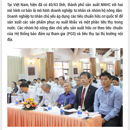
Tại Việt Nam, hiện đã có 40/63 tỉnh, thành phố sản xuất NNHC với hai
VIDEO
mô hình cơ bản là mô hình doanh nghiệp tư nhân và nhóm hộ nông dân.
Doanh nghiệp tư nhân chủ yếu áp dụng các tiêu chuẩn hữu cơ quốc tế để
Loading the player...
sản xuất các sản phẩm phục vụ xuất khẩu và một phần tiêu thụ trong
nước. Các nhóm hộ nông dân chủ yếu sản xuất hữu cơ theo tiêu chuẩn
Trailer Lễ hội Sầu riêng Đắk Lắk năm
của Hệ thống bảo đảm sự tham gia (PGS) và tiêu thụ tại thị trường nội
2026
địa.
Khám bệnh, cấp phát thuốc miễn phí
và tặng quà người dân xã Cư Pui
Hội nghị UBND tỉnh Đắk Lắk thường kỳ
tháng 7/2026
Lễ truy tặng danh hiệu “Bà Mẹ Việt
ALBUM ẢNH
Nam Anh hùng” và trao Huân chương
Lao động
UBND tỉnh Đắk Lắk triển khai nhiệm
vụ 6 tháng cuối năm 2026
Kỳ họp thứ Hai, Hội đồng nhân dân
tỉnh khóa XI quyết nghị nhiều nội dung
quan trọng
Bí thư Tỉnh ủy Lương Nguyễn Minh
Triết thăm, tặng quà người có công với
cách mạng
LIÊN KẾT WEB