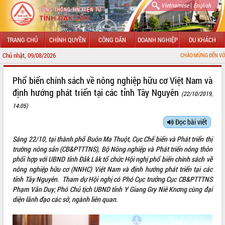
|
Vietnamese
English
TRANG CHỦ
CHÍNH QUYỀN
CÔNG DÂN
DOANH NGHIỆP
DU KHÁCH
Chủ nhật, 09/08/2026
CHÀO MỪNG ĐẾN VỚI CỔNG THÔNG 
GIỚI THIỆU
Phổ biến chính sách về nông nghiệp hữu cơ Việt Nam và
định hướng phát triển tại các tỉnh Tây Nguyên
(22/10/2019,
LÃNH ĐẠO UBND TỈNH
14:05)
TIN TỨC SỰ KIỆN
Đọc bài viết
SỞ, BAN, NGÀNH
Sáng 22/10, tại thành phố Buôn Ma Thuột, Cục Chế biến và Phát triển thị
trường nông sản (CB&PTTTNS), Bộ Nông nghiệp và Phát triển nông thôn
UBND CÁC XÃ, PHƯỜNG
phối hợp với UBND tỉnh Đắk Lắk tổ chức Hội nghị phổ biến chính sách về
nông nghiệp hữu cơ (NNHC) Việt Nam và định hướng phát triển tại các
THÔNG TIN CHỈ ĐẠO ĐIỀU HÀNH
tỉnh Tây Nguyên. Tham dự Hội nghị có Phó Cục trưởng Cục CB&PTTTNS
Phạm Văn Duy; Phó Chủ tịch UBND tỉnh Y Giang Gry Niê Knơng cùng đại
HỆ THỐNG VĂN BẢN
diện lãnh đạo các sở, ngành liên quan.
VĂN BẢN HĐND TỈNH