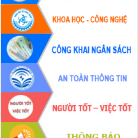
đấu có 77% xã đạt chuẩn nông thôn
mới
Chuyển đổi số 'mở đường' cho nông
nghiệp Đắk Lắk tăng trưởng bứt phá
Triển khai đồng bộ đo đạc, lập hồ sơ
địa chính, hoàn thiện cơ sở dữ liệu đất
đai
Ứng dụng sinh trắc học - Bước tiến
trong hành trình chuyển đổi số tại Đắk
Lắk
Đắk Lắk nâng cao hiệu quả công tác
Đảng từ Sổ tay đảng viên điện tử
Đắk Lắk đẩy mạnh nuôi biển công
nghệ, hướng tới phát triển thủy sản
bền vững
Tập huấn nâng cao năng lực triển khai
chuyển đổi số cho cán bộ, công chức
cấp xã
Đắk Lắk phát động hưởng ứng Ngày
Quyền của người tiêu dùng Việt Nam
2026