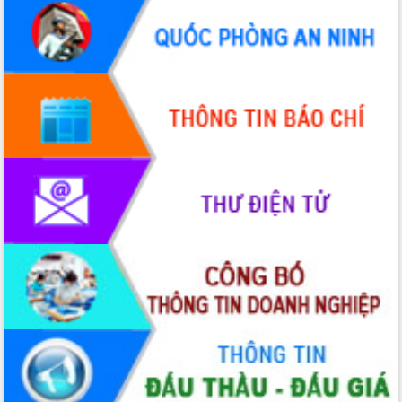
du khách thông qua Hệ thống cơ sở dữ
liệu và Bản đồ số
Tập huấn ứng dụng trí tuệ nhân tạo (AI)
trong thương mại điện tử năm 2026
Đoàn đại biểu Quốc hội tỉnh Đắk Lắk
trao đổi thông tin trước Kỳ họp thứ
nhất, Quốc hội khóa XVI
Quyết liệt cải cách hành chính, khơi
thông nguồn lực phát triển
Nâng cao hiệu lực, hiệu quả HĐND
tỉnh thông qua hiện đại hóa hành chính
Xã Ea Phê gắn cải cách hành chính với
chuyển đổi số
Phó Chủ tịch Thường trực UBND tỉnh
Hồ Thị Nguyên Thảo làm việc tại Trung
tâm Phục vụ hành chính công xã Ea
Phê
Xây dựng nền hành chính số đồng
hành cùng nông dân dân, doanh nghiệp
Giai đoạn 2026-2030, Đắk Lắk phấn