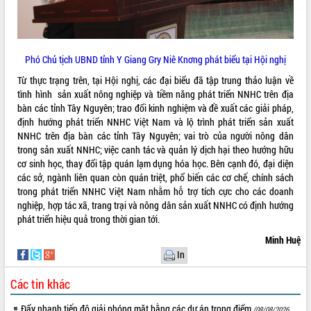
ứng để giữ vững thị trường xuất khẩu
Diễn đàn Kinh tế tư nhân Việt Nam đột
phá cơ chế - Hợp tác công tư
Đề án 06 tạo bước ngoặt đột phá trong
Phó Chủ tịch UBND tỉnh Y Giang Gry Niê Knơng phát biểu tại Hội nghị
cải cách hành chính tỉnh Đắk Lắk
Từ thực trạng trên, tại Hội nghị, các đại biểu đã tập trung thảo luận về
Kết nối tour, đẩy mạnh chuyển đổi số
tình hình sản xuất nông nghiệp và tiềm năng phát triển NNHC trên địa
để phát triển du lịch Đắk Lắk
bàn các tỉnh Tây Nguyên; trao đổi kinh nghiệm và đề xuất các giải pháp,
Khởi động Dự án Đầu tư xây dựng hạ
định hướng phát triển NNHC Việt Nam và lộ trình phát triển sản xuất
tầng kỹ thuật Cụm công nghiệp Tân
NNHC trên địa bàn các tỉnh Tây Nguyên; vai trò của người nông dân
Tiến
trong sản xuất NNHC; việc canh tác và quản lý dịch hại theo hướng hữu
Gặp mặt các cơ quan báo chí nhân Kỷ
cơ sinh học, thay đổi tập quán lạm dụng hóa học. Bên cạnh đó, đại diện
niệm 101 năm Ngày Báo chí Cách
các sở, ngành liên quan còn quán triệt, phổ biến các cơ chế, chính sách
mạng Việt Nam
trong phát triển NNHC Việt Nam nhằm hỗ trợ tích cực cho các doanh
nghiệp, hợp tác xã, trang trại và nông dân sản xuất NNHC có định hướng
Đắk Lắk sơ kết 4 năm triển khai thực
phát triển hiệu quả trong thời gian tới.
hiện Đề án 06 của Chính phủ
Họp báo thông tin về Hội nghị Công bố
Minh Huệ
Quy hoạch và Xúc tiến đầu tư tỉnh Đắk
In
Lắk
Các tin khác
Khơi thông điểm nghẽn, đẩy nhanh
giải ngân vốn khắc phục thiên tai
Đẩy nhanh tiến độ giải phóng mặt bằng các dự án trọng điểm
(08/08/2026,