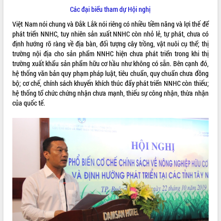
Các đại biểu tham dự Hội nghị
Rà soát, hoàn thiện hệ thống thiết chế
văn hóa, thể thao đáp ứng yêu cầu
Việt Nam nói chung và Đắk Lắk nói riêng có nhiều tiềm năng và lợi thế để
phát triển mới
phát triển NNHC, tuy nhiên sản xuất NNHC còn nhỏ lẻ, tự phát, chưa có
định hướng rõ ràng về địa bàn, đối tượng cây trồng, vật nuôi cụ thể; thị
Thường trực HĐND tỉnh Đắk Lắk gặp
THỐNG KÊ TRUY CẬP
trường nội địa cho sản phẩm NNHC hiện chưa phát triển trong khi thị
mặt Đoàn chuyên gia y tế TP. Hồ Chí
trường xuất khẩu sản phẩm hữu cơ hầu như không có sẵn. Bên cạnh đó,
Minh
Hôm nay:
26392
hệ thống văn bản quy phạm pháp luật, tiêu chuẩn, quy chuẩn chưa đồng
Lễ truy điệu và an táng hài cốt liệt sĩ
Tất cả:
66112060
bộ; cơ chế, chính sách khuyến khích thúc đẩy phát triển NNHC còn thiếu;
tại Nghĩa trang Liệt sĩ xã Sơn Hòa
hệ thống tổ chức chứng nhận chưa mạnh, thiếu sự công nhận, thừa nhận
Bàn giải pháp tháo gỡ khó khăn trong
của quốc tế.
xuất khẩu sầu riêng và triển khai quy
định EUDR
Thứ trưởng Bộ Nông nghiệp và Môi
trường Nguyễn Hoàng Hiệp khảo sát
vùng trồng và doanh nghiệp đóng gói
sầu riêng tại Đắk Lắk
Trình diễn nghệ thuật chế biến các
món ăn từ sầu riêng
Đắk Lắk công bố Quy hoạch và xúc
tiến đầu tư tỉnh
Ngành cá ngừ Đắk Lắk chủ động thích