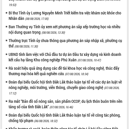
HĐND tỉnh thông qua điều chỉnh Quy
19:53)
hoạch tỉnh thời kỳ 2021-2030
Bí thư Tỉnh ủy Lương Nguyễn Minh Triết kiểm tra việc khám sức khỏe cho
Hội thảo góp ý hồ sơ điều chỉnh quy
Nhân dân
(08/08/2026, 17:05)
hoạch tỉnh Đắk Lắk thời kỳ 2021-2030,
tầm nhìn đến năm 2050
Ban Thường vụ Tỉnh ủy xem xét phương án sắp xếp trường học và nhiều
nội dung quan trọng
(08/08/2026, 13:30)
Nâng cao hiệu quả hoạt động của các
doanh nghiệp nhà nước
Thường trực Tỉnh ủy chưa thông qua phương án sáp nhập xã, phường cụ
thể
Hội nghị triển khai kết nối mạng
(08/08/2026, 11:30)
truyền số liệu chuyên dùng phục vụ cơ
UBND tỉnh làm việc với Chủ đầu tư dự án Đầu tư xây dựng và kinh doanh
quan Đảng, Nhà nước
kết cấu hạ tầng Khu công nghiệp Phú Xuân
(07/08/2026, 19:47)
Lễ phát động chuỗi hoạt động chung
Rà soát hiệu quả ứng dụng các đề tài khoa học và công nghệ, thúc đẩy
tay làm sạch môi trường
thương mại hóa kết quả nghiên cứu
(07/08/2026, 18:34)
Xã Ea Kar bước chuyển mình trong
Đoàn đại biểu Quốc hội tỉnh Đắk Lắk thảo luận tại tổ về các dự án luật về
công tác cải cách hành chính mô hình
nông nghiệp, môi trường, viễn thông, chuyển giao công nghệ
(07/08/2026,
mới
17:12)
UBND tỉnh họp báo định kỳ tháng 4
Ra mắt “Bản đồ số nông sản, sản phẩm OCOP, du lịch thôn buôn trên nền
năm 2026
tảng số của tỉnh Đắk Lắk”
(07/08/2026, 16:46)
Hội thảo khoa học “Giải pháp thúc đẩy
Đoàn đại biểu Quốc hội tỉnh Đắk Lắk thảo luận tại tổ về công tác phòng,
phát triển nền kinh tế xanh tại tỉnh
chống tội phạm
(06/08/2026, 18:32)
Đắk Lắk”
Tăng cường giám sát, đôn đốc thực
Khẩn trương rà soát, hoàn thiện công tác tổ chức Lễ hội Sầu riêng Đắk