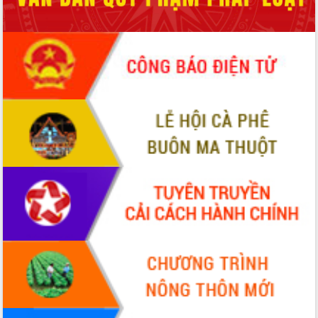
nhanh tiến độ các dự án trọng điểm
trong Khu kinh tế Nam Phú Yên
Hòn Yến phát triển du lịch gắn với bảo
tồn biển
Lấy ý kiến điều chỉnh Quy hoạch tỉnh
Đắk Lắk thời kỳ 2021-2030, tầm nhìn
đến năm 2050
Phát động chiến dịch 30 ngày đêm
giải phóng mặt bằng Tuyến đường bộ
ven biển
Đắk Lắk nỗ lực thúc đẩy tăng trưởng
kinh tế từ 10% trở lên trong Quý
II/2026
Đắk Lắk ký kết thỏa thuận hợp tác về
chuyển đổi số giai đoạn 2026 – 2030
với Tập đoàn Bưu chính Viễn thông
Việt Nam
Thứ trưởng Bộ Y tế làm việc với tỉnh
Đắk Lắk về phát triển nhân lực y tế
cho trạm y tế cấp xã
Du lịch Đắk Lắk nâng tầm trải nghiệm