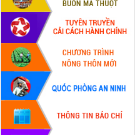
Quy hoạch và Xúc tiến đầu tư tỉnh Đắk
Lắk
Khơi thông điểm nghẽn, đẩy nhanh
giải ngân vốn khắc phục thiên tai
HĐND tỉnh thông qua điều chỉnh Quy
hoạch tỉnh thời kỳ 2021-2030
Hội thảo góp ý hồ sơ điều chỉnh quy
hoạch tỉnh Đắk Lắk thời kỳ 2021-2030,
tầm nhìn đến năm 2050
Nâng cao hiệu quả hoạt động của các
doanh nghiệp nhà nước
Hội nghị triển khai kết nối mạng
truyền số liệu chuyên dùng phục vụ cơ
quan Đảng, Nhà nước
Lễ phát động chuỗi hoạt động chung
tay làm sạch môi trường
Xã Ea Kar bước chuyển mình trong
công tác cải cách hành chính mô hình
mới
UBND tỉnh họp báo định kỳ tháng 4
năm 2026