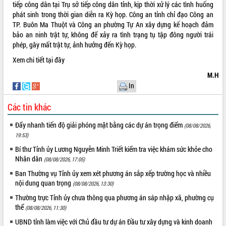
tiếp công dân tại Trụ sở tiếp công dân tỉnh, kịp thời xử lý các tình huống
VIDEO
phát sinh trong thời gian diễn ra Kỳ họp. Công an tỉnh chỉ đạo Công an
TP. Buôn Ma Thuột và Công an phường Tự An xây dựng kế hoạch đảm
bảo an ninh trật tự, không để xảy ra tình trạng tụ tập đông người trái
phép, gây mất trật tự, ảnh hưởng đến Kỳ họp.
Xem chi tiết tại đây
M.H
In
Các tin khác
Khám bệnh, cấp phát thuốc miễn phí
và tặng quà người dân xã Cư Pui
Đẩy nhanh tiến độ giải phóng mặt bằng các dự án trọng điểm
(08/08/2026,
19:53)
Hội nghị UBND tỉnh Đắk Lắk thường kỳ
tháng 7/2026
Bí thư Tỉnh ủy Lương Nguyễn Minh Triết kiểm tra việc khám sức khỏe cho
Nhân dân
Lễ truy tặng danh hiệu “Bà Mẹ Việt
(08/08/2026, 17:05)
Nam Anh hùng” và trao Huân chương
Ban Thường vụ Tỉnh ủy xem xét phương án sắp xếp trường học và nhiều
Lao động
nội dung quan trọng
(08/08/2026, 13:30)
ALBUM ẢNH
UBND tỉnh Đắk Lắk triển khai nhiệm
Thường trực Tỉnh ủy chưa thông qua phương án sáp nhập xã, phường cụ
vụ 6 tháng cuối năm 2026
thể
(08/08/2026, 11:30)
Kỳ họp thứ Hai, Hội đồng nhân dân
UBND tỉnh làm việc với Chủ đầu tư dự án Đầu tư xây dựng và kinh doanh
tỉnh khóa XI quyết nghị nhiều nội dung