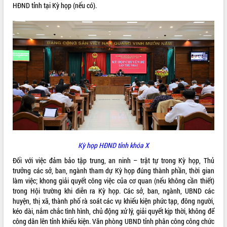
HĐND tỉnh tại Kỳ họp (nếu có).
ĐIỂM TIN VĂN BẢN
QUY HOẠCH - KẾ HOẠCH
Kỳ họp HĐND tỉnh khóa X
Đối với việc đảm bảo tập trung, an ninh – trật tự trong Kỳ họp, Thủ
trưởng các sở, ban, ngành tham dự Kỳ họp đúng thành phần, thời gian
làm việc; khong giải quyết công việc của cơ quan (nếu không cần thiết)
trong Hội trường khi diễn ra Kỳ họp. Các sở, ban, ngành, UBND các
huyện, thị xã, thành phố rà soát các vụ khiếu kiện phức tạp, đông người,
kéo dài, nắm chắc tình hình, chủ động xử lý, giải quyết kịp thời, không để
công dân lên tỉnh khiếu kiện. Văn phòng UBND tỉnh phân công công chức