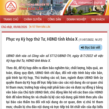
|
Vietnamese
English
TRANG CHỦ
CHÍNH QUYỀN
CÔNG DÂN
DOANH NGHIỆP
DU KHÁCH
Chủ nhật, 09/08/2026
NG THÔNG TIN ĐIỆN TỬ TỈNH ĐẮK LẮK
GIỚI THIỆU
Phục vụ Kỳ họp thứ Tư, HĐND tỉnh khóa X
(11/07/2022, 16:37)
LÃNH ĐẠO UBND TỈNH
Đọc bài viết
UBND tỉnh vừa có Công văn số 5712/UBND-TH, ngày 8/7/2022 về việc
TIN TỨC SỰ KIỆN
Kỳ họp thứ Tư, HĐND tỉnh khóa X.
SỞ, BAN, NGÀNH
Theo đó, để Kỳ họp diễn ra đảm bảo nghiêm túc, chất lượng, hiệu quả, an
toàn, đúng quy định, UBND tỉnh chỉ đạo, đối với việc trình bày văn bản,
UBND CÁC XÃ, PHƯỜNG
giải trình tại Kỳ họp, Thủ trưởng các sở, ban, ngành được UBND tỉnh ủy
quyền tham dự Kỳ họp để trực tiếp báo cáo các nội dung do cơ quan chủ
THÔNG TIN CHỈ ĐẠO ĐIỀU HÀNH
trì tham mưu; trường hợp vắng mặt phải báo cáo và được sự đồng ý bằng
văn bản của Chủ tịch UBND tỉnh; chủ động liên hệ với các Ban của HĐND
HỆ THỐNG VĂN BẢN
tỉnh để nắm thông tin và chuẩn bị kỹ các nội dung giải trình theo yêu cầu
tại Báo cáo thẩm tra đối với nội dung do cơ quan, đơn vị chủ trì tham
VĂN BẢN HĐND TỈNH
mưu; chuẩn bị chu đáo nội dung và trực tiếp trả lời chất vấn của đại biểu