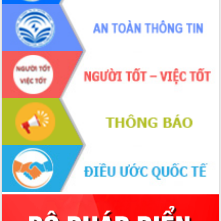
Xây dựng nông thôn mới: Nâng cao đời
sống người dân từ những mô hình thiết
thực
Quyết liệt tháo gỡ vướng mắc, đẩy
nhanh tiến độ các dự án trọng điểm
trong Khu kinh tế Nam Phú Yên
Hòn Yến phát triển du lịch gắn với bảo
tồn biển
Lấy ý kiến điều chỉnh Quy hoạch tỉnh
Đắk Lắk thời kỳ 2021-2030, tầm nhìn
đến năm 2050
Phát động chiến dịch 30 ngày đêm
giải phóng mặt bằng Tuyến đường bộ
ven biển
Đắk Lắk nỗ lực thúc đẩy tăng trưởng
kinh tế từ 10% trở lên trong Quý
II/2026
Đắk Lắk ký kết thỏa thuận hợp tác về
chuyển đổi số giai đoạn 2026 – 2030
với Tập đoàn Bưu chính Viễn thông
Việt Nam