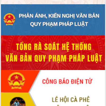
món ăn từ sầu riêng
Đắk Lắk công bố Quy hoạch và xúc
tiến đầu tư tỉnh
Ngành cá ngừ Đắk Lắk chủ động thích
ứng để giữ vững thị trường xuất khẩu
Diễn đàn Kinh tế tư nhân Việt Nam đột
phá cơ chế - Hợp tác công tư
Đề án 06 tạo bước ngoặt đột phá trong
cải cách hành chính tỉnh Đắk Lắk
Kết nối tour, đẩy mạnh chuyển đổi số
để phát triển du lịch Đắk Lắk
Khởi động Dự án Đầu tư xây dựng hạ
tầng kỹ thuật Cụm công nghiệp Tân
Tiến
Gặp mặt các cơ quan báo chí nhân Kỷ
niệm 101 năm Ngày Báo chí Cách
mạng Việt Nam
Đắk Lắk sơ kết 4 năm triển khai thực
hiện Đề án 06 của Chính phủ
Họp báo thông tin về Hội nghị Công bố