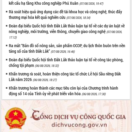
kết cấu hạ tầng Khu công nghiệp Phú Xuân
(07/08/2026, 19:47)
quan trọng
Rà soát hiệu quả ứng dụng các đề tài khoa học và công nghệ, thúc đẩy
Bí thư Tỉnh ủy Lương Nguyễn Minh
thương mại hóa kết quả nghiên cứu
(07/08/2026, 18:34)
Triết thăm, tặng quà người có công với
cách mạng
Đoàn đại biểu Quốc hội tỉnh Đắk Lắk thảo luận tại tổ về các dự án luật về
nông nghiệp, môi trường, viễn thông, chuyển giao công nghệ
Rà soát, hoàn thiện hệ thống thiết chế
(07/08/2026,
văn hóa, thể thao đáp ứng yêu cầu
17:12)
LIÊN KẾT WEB
phát triển mới
Ra mắt “Bản đồ số nông sản, sản phẩm OCOP, du lịch thôn buôn trên nền
Thường trực HĐND tỉnh Đắk Lắk gặp
tảng số của tỉnh Đắk Lắk”
(07/08/2026, 16:46)
mặt Đoàn chuyên gia y tế TP. Hồ Chí
Đoàn đại biểu Quốc hội tỉnh Đắk Lắk thảo luận tại tổ về công tác phòng,
Minh
chống tội phạm
(06/08/2026, 18:32)
THỐNG KÊ TRUY CẬP
Lễ truy điệu và an táng hài cốt liệt sĩ
Khẩn trương rà soát, hoàn thiện công tác tổ chức Lễ hội Sầu riêng Đắk
tại Nghĩa trang Liệt sĩ xã Sơn Hòa
Hôm nay:
13358
Lắk năm 2026
(06/08/2026, 18:27)
Bàn giải pháp tháo gỡ khó khăn trong
Tất cả:
66099026
Khẩn trương hoàn thành các mục tiêu còn lại của Chương trình hành
xuất khẩu sầu riêng và triển khai quy
động số 14 của Tỉnh ủy về phát triển văn hóa
(06/08/2026, 17:30)
định EUDR
Thứ trưởng Bộ Nông nghiệp và Môi
trường Nguyễn Hoàng Hiệp khảo sát
vùng trồng và doanh nghiệp đóng gói
sầu riêng tại Đắk Lắk
Trình diễn nghệ thuật chế biến các