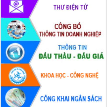
Hội thảo khoa học “Giải pháp thúc đẩy
phát triển nền kinh tế xanh tại tỉnh
Đắk Lắk”
Tăng cường giám sát, đôn đốc thực
hiện nhiệm vụ quản lý tài sản công
hàng tuần
Tháo gỡ những vướng mắc, đẩy mạnh
công tác cải cách thủ tục hành chính
tại Trung tâm Phục vụ hành chính
công tỉnh
Đắk Lắk: Tôn vinh 46 giải pháp tại Hội
thi Sáng tạo Kỹ thuật 2024 - 2025
Đắk Lắk rà soát, điều chỉnh Đề án 190
về phát triển nuôi trồng thủy sản
Phó Chủ tịch UBND tỉnh Đắk Lắk
Trương Công Thái kiểm tra thực địa
Dự án cao tốc Khánh Hòa - Buôn Ma
Thuột
Định vị cà phê Việt Nam như một “di
sản sống” trong dòng chảy toàn cầu