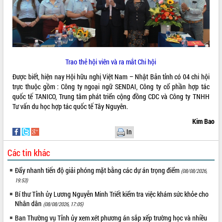
phá cơ chế - Hợp tác công tư
Đề án 06 tạo bước ngoặt đột phá trong
cải cách hành chính tỉnh Đắk Lắk
Kết nối tour, đẩy mạnh chuyển đổi số
để phát triển du lịch Đắk Lắk
Trao thẻ hội viên và ra mắt Chi hội
Khởi động Dự án Đầu tư xây dựng hạ
tầng kỹ thuật Cụm công nghiệp Tân
Được biết, hiện nay Hội hữu nghị Việt Nam – Nhật Bản tỉnh có 04 chi hội
Tiến
trực thuộc gồm : Công ty ngoại ngữ SENDAI, Công ty cổ phần hợp tác
Gặp mặt các cơ quan báo chí nhân Kỷ
quốc tế TANICO, Trung tâm phát triển cộng đồng CDC và Công ty TNHH
niệm 101 năm Ngày Báo chí Cách
Tư vấn du học hợp tác quốc tế Tây Nguyên.
mạng Việt Nam
Kim Bao
Đắk Lắk sơ kết 4 năm triển khai thực
In
hiện Đề án 06 của Chính phủ
Họp báo thông tin về Hội nghị Công bố
Các tin khác
Quy hoạch và Xúc tiến đầu tư tỉnh Đắk
Lắk
Đẩy nhanh tiến độ giải phóng mặt bằng các dự án trọng điểm
(08/08/2026,
Khơi thông điểm nghẽn, đẩy nhanh
19:53)
giải ngân vốn khắc phục thiên tai
Bí thư Tỉnh ủy Lương Nguyễn Minh Triết kiểm tra việc khám sức khỏe cho
HĐND tỉnh thông qua điều chỉnh Quy
Nhân dân
(08/08/2026, 17:05)
hoạch tỉnh thời kỳ 2021-2030
Ban Thường vụ Tỉnh ủy xem xét phương án sắp xếp trường học và nhiều