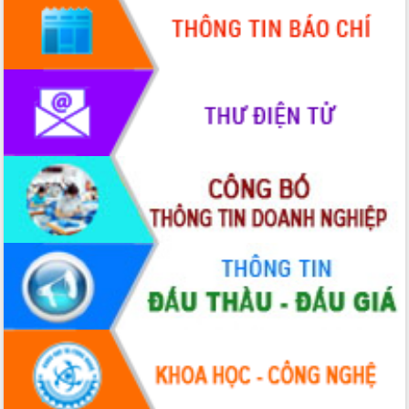
Tập huấn ứng dụng trí tuệ nhân tạo (AI)
trong thương mại điện tử năm 2026
Đoàn đại biểu Quốc hội tỉnh Đắk Lắk
trao đổi thông tin trước Kỳ họp thứ
nhất, Quốc hội khóa XVI
Quyết liệt cải cách hành chính, khơi
thông nguồn lực phát triển
Nâng cao hiệu lực, hiệu quả HĐND
tỉnh thông qua hiện đại hóa hành chính
Xã Ea Phê gắn cải cách hành chính với
chuyển đổi số
Phó Chủ tịch Thường trực UBND tỉnh
Hồ Thị Nguyên Thảo làm việc tại Trung
tâm Phục vụ hành chính công xã Ea
Phê
Xây dựng nền hành chính số đồng
hành cùng nông dân dân, doanh nghiệp
Giai đoạn 2026-2030, Đắk Lắk phấn
đấu có 77% xã đạt chuẩn nông thôn
mới