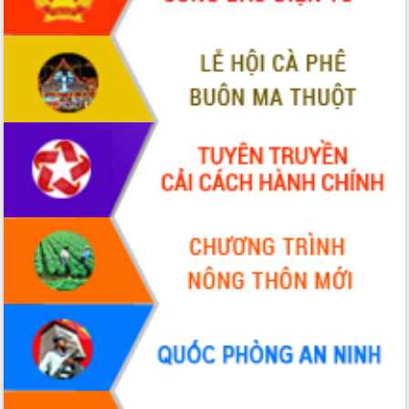
Hòn Yến phát triển du lịch gắn với bảo
tồn biển
Lấy ý kiến điều chỉnh Quy hoạch tỉnh
Đắk Lắk thời kỳ 2021-2030, tầm nhìn
đến năm 2050
Phát động chiến dịch 30 ngày đêm
giải phóng mặt bằng Tuyến đường bộ
ven biển
Đắk Lắk nỗ lực thúc đẩy tăng trưởng
kinh tế từ 10% trở lên trong Quý
II/2026
Đắk Lắk ký kết thỏa thuận hợp tác về
chuyển đổi số giai đoạn 2026 – 2030
với Tập đoàn Bưu chính Viễn thông
Việt Nam
Thứ trưởng Bộ Y tế làm việc với tỉnh
Đắk Lắk về phát triển nhân lực y tế
cho trạm y tế cấp xã
Du lịch Đắk Lắk nâng tầm trải nghiệm
du khách thông qua Hệ thống cơ sở dữ
liệu và Bản đồ số