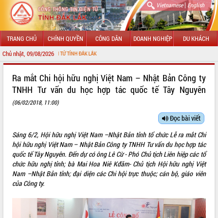
|
Vietnamese
English
TRANG CHỦ
CHÍNH QUYỀN
CÔNG DÂN
DOANH NGHIỆP
DU KHÁCH
Chủ nhật, 09/08/2026
NG TIN ĐIỆN TỬ TỈNH ĐẮK LẮK
GIỚI THIỆU
Ra mắt Chi hội hữu nghị Việt Nam – Nhật Bản Công ty
TNHH Tư vấn du học hợp tác quốc tế Tây Nguyên
LÃNH ĐẠO UBND TỈNH
(06/02/2018, 11:00)
TIN TỨC SỰ KIỆN
Đọc bài viết
SỞ, BAN, NGÀNH
Sáng 6/2, Hội hữu nghị Việt Nam –Nhật Bản tỉnh tổ chức Lễ ra mắt Chi
hội hữu nghị Việt Nam – Nhật Bản Công ty TNHH Tư vấn du học hợp tác
UBND CÁC XÃ, PHƯỜNG
quốc tế Tây Nguyên. Đến dự có ông Lê Cừ - Phó Chủ tịch Liên hiệp các tổ
chức hữu nghị tỉnh; bà Mai Hoa Niê Kđăm- Chủ tịch Hội hữu nghị Việt
THÔNG TIN CHỈ ĐẠO ĐIỀU HÀNH
Nam –Nhật Bản tỉnh; đại diện các Chi hội trực thuộc; cán bộ, giáo viên
của Công ty.
HỆ THỐNG VĂN BẢN
VĂN BẢN HĐND TỈNH