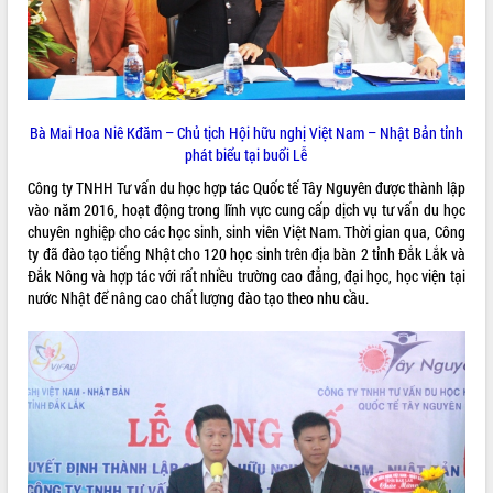
VIDEO
Loading the player...
Khám bệnh, cấp phát thuốc miễn phí
và tặng quà người dân xã Cư Pui
Bà Mai Hoa Niê Kđăm – Chủ tịch Hội hữu nghị Việt Nam – Nhật Bản tỉnh
phát biểu tại buổi Lễ
Hội nghị UBND tỉnh Đắk Lắk thường kỳ
tháng 7/2026
Công ty TNHH Tư vấn du học hợp tác Quốc tế Tây Nguyên được thành lập
Lễ truy tặng danh hiệu “Bà Mẹ Việt
vào năm 2016, hoạt động trong lĩnh vực cung cấp dịch vụ tư vấn du học
Nam Anh hùng” và trao Huân chương
chuyên nghiệp cho các học sinh, sinh viên Việt Nam. Thời gian qua, Công
Lao động
ty đã đào tạo tiếng Nhật cho 120 học sinh trên địa bàn 2 tỉnh Đắk Lắk và
ALBUM ẢNH
Đắk Nông và hợp tác với rất nhiều trường cao đẳng, đại học, học viện tại
UBND tỉnh Đắk Lắk triển khai nhiệm
nước Nhật để nâng cao chất lượng đào tạo theo nhu cầu.
vụ 6 tháng cuối năm 2026
Kỳ họp thứ Hai, Hội đồng nhân dân
tỉnh khóa XI quyết nghị nhiều nội dung
quan trọng
Bí thư Tỉnh ủy Lương Nguyễn Minh
Triết thăm, tặng quà người có công với
cách mạng
Rà soát, hoàn thiện hệ thống thiết chế
văn hóa, thể thao đáp ứng yêu cầu
LIÊN KẾT WEB