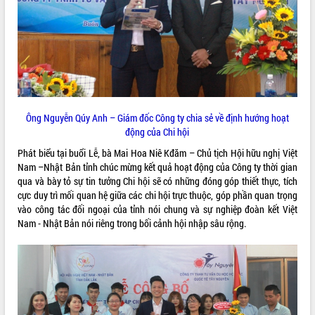
phát triển mới
Thường trực HĐND tỉnh Đắk Lắk gặp
mặt Đoàn chuyên gia y tế TP. Hồ Chí
Minh
THỐNG KÊ TRUY CẬP
Lễ truy điệu và an táng hài cốt liệt sĩ
tại Nghĩa trang Liệt sĩ xã Sơn Hòa
Hôm nay:
14435
Bàn giải pháp tháo gỡ khó khăn trong
Tất cả:
66100103
Ông Nguyễn Qúy Anh – Giám đốc Công ty chia sẻ về định hướng hoạt
xuất khẩu sầu riêng và triển khai quy
động của Chi hội
định EUDR
Phát biểu tại buổi Lễ, bà Mai Hoa Niê Kđăm – Chủ tịch Hội hữu nghị Việt
Thứ trưởng Bộ Nông nghiệp và Môi
Nam –Nhật Bản tỉnh chúc mừng kết quả hoạt động của Công ty thời gian
trường Nguyễn Hoàng Hiệp khảo sát
qua và bày tỏ sự tin tưởng Chi hội sẽ có những đóng góp thiết thực, tích
vùng trồng và doanh nghiệp đóng gói
cực duy trì mối quan hệ giữa các chi hội trực thuộc, góp phần quan trọng
sầu riêng tại Đắk Lắk
vào công tác đối ngoại của tỉnh nói chung và sự nghiệp đoàn kết Việt
Trình diễn nghệ thuật chế biến các
Nam - Nhật Bản nói riêng trong bối cảnh hội nhập sâu rộng.
món ăn từ sầu riêng
Đắk Lắk công bố Quy hoạch và xúc
tiến đầu tư tỉnh
Ngành cá ngừ Đắk Lắk chủ động thích
ứng để giữ vững thị trường xuất khẩu
Diễn đàn Kinh tế tư nhân Việt Nam đột