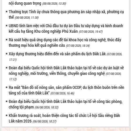
Hội thảo góp ý hồ sơ điều chỉnh quy
nội dung quan trọng
(08/08/2026, 13:30)
hoạch tỉnh Đắk Lắk thời kỳ 2021-2030,
Thường trực Tỉnh ủy chưa thông qua phương án sáp nhập xã, phường cụ
tầm nhìn đến năm 2050
thể
(08/08/2026, 11:30)
Nâng cao hiệu quả hoạt động của các
UBND tỉnh làm việc với Chủ đầu tư dự án Đầu tư xây dựng và kinh doanh
doanh nghiệp nhà nước
kết cấu hạ tầng Khu công nghiệp Phú Xuân
(07/08/2026, 19:47)
Hội nghị triển khai kết nối mạng
Rà soát hiệu quả ứng dụng các đề tài khoa học và công nghệ, thúc đẩy
truyền số liệu chuyên dùng phục vụ cơ
thương mại hóa kết quả nghiên cứu
quan Đảng, Nhà nước
(07/08/2026, 18:34)
Lễ phát động chuỗi hoạt động chung
Xây dựng thương hiệu điểm đến và sản phẩm du lịch Đắk Lắk
(07/08/2026,
tay làm sạch môi trường
17:21)
Xã Ea Kar bước chuyển mình trong
Đoàn đại biểu Quốc hội tỉnh Đắk Lắk thảo luận tại tổ về các dự án luật về
công tác cải cách hành chính mô hình
nông nghiệp, môi trường, viễn thông, chuyển giao công nghệ
(07/08/2026,
mới
17:12)
UBND tỉnh họp báo định kỳ tháng 4
Ra mắt “Bản đồ số nông sản, sản phẩm OCOP, du lịch thôn buôn trên nền
năm 2026
tảng số của tỉnh Đắk Lắk”
(07/08/2026, 16:46)
Hội thảo khoa học “Giải pháp thúc đẩy
Đoàn đại biểu Quốc hội tỉnh Đắk Lắk thảo luận tại tổ về công tác phòng,
phát triển nền kinh tế xanh tại tỉnh
chống tội phạm
(06/08/2026, 18:32)
Đắk Lắk”
Khẩn trương rà soát, hoàn thiện công tác tổ chức Lễ hội Sầu riêng Đắk
Tăng cường giám sát, đôn đốc thực
Lắk năm 2026
(06/08/2026, 18:27)
hiện nhiệm vụ quản lý tài sản công
hàng tuần