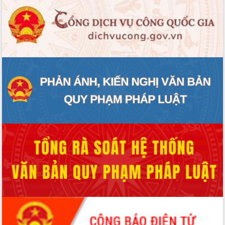
Tháo gỡ những vướng mắc, đẩy mạnh
công tác cải cách thủ tục hành chính
tại Trung tâm Phục vụ hành chính
công tỉnh
Đắk Lắk: Tôn vinh 46 giải pháp tại Hội
thi Sáng tạo Kỹ thuật 2024 - 2025
Đắk Lắk rà soát, điều chỉnh Đề án 190
về phát triển nuôi trồng thủy sản
Phó Chủ tịch UBND tỉnh Đắk Lắk
Trương Công Thái kiểm tra thực địa
Dự án cao tốc Khánh Hòa - Buôn Ma
Thuột
Định vị cà phê Việt Nam như một “di
sản sống” trong dòng chảy toàn cầu
Xây dựng nông thôn mới: Nâng cao đời
sống người dân từ những mô hình thiết
thực
Quyết liệt tháo gỡ vướng mắc, đẩy
nhanh tiến độ các dự án trọng điểm
trong Khu kinh tế Nam Phú Yên