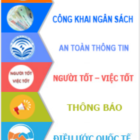
Chuyển đổi số 'mở đường' cho nông
nghiệp Đắk Lắk tăng trưởng bứt phá
Triển khai đồng bộ đo đạc, lập hồ sơ
địa chính, hoàn thiện cơ sở dữ liệu đất
đai
Ứng dụng sinh trắc học - Bước tiến
trong hành trình chuyển đổi số tại Đắk
Lắk
Đắk Lắk nâng cao hiệu quả công tác
Đảng từ Sổ tay đảng viên điện tử
Đắk Lắk đẩy mạnh nuôi biển công
nghệ, hướng tới phát triển thủy sản
bền vững
Tập huấn nâng cao năng lực triển khai
chuyển đổi số cho cán bộ, công chức
cấp xã
Đắk Lắk phát động hưởng ứng Ngày
Quyền của người tiêu dùng Việt Nam
2026
Đẩy mạnh cải cách hành chính, quyết
tâm đạt được mục tiêu tăng trưởng