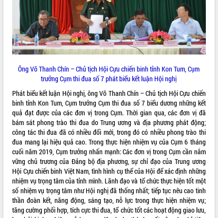
hiện Đề án 06 của Chính phủ
Họp báo thông tin về Hội nghị Công bố
Quy hoạch và Xúc tiến đầu tư tỉnh Đắk
Lắk
Khơi thông điểm nghẽn, đẩy nhanh
giải ngân vốn khắc phục thiên tai
Ông Võ Thanh Chín – Chủ tịch Hội Cựu chiến binh tỉnh Kon Tum, Cụm
HĐND tỉnh thông qua điều chỉnh Quy
trưởng Cụm thi đua số 7 phát biểu kết luận Hội nghị
hoạch tỉnh thời kỳ 2021-2030
Hội thảo góp ý hồ sơ điều chỉnh quy
Phát biểu kết luận Hội nghị, ông Võ Thanh Chín – Chủ tịch Hội Cựu chiến
hoạch tỉnh Đắk Lắk thời kỳ 2021-2030,
binh tỉnh Kon Tum, Cụm trưởng Cụm thi đua số 7 biểu dương những kết
tầm nhìn đến năm 2050
quả đạt được của các đơn vị trong Cụm. Thời gian qua, các đơn vị đã
bám sát phong trào thi đua do Trung ương và địa phương phát động;
Nâng cao hiệu quả hoạt động của các
công tác thi đua đã có nhiều đổi mới, trong đó có nhiều phong trào thi
doanh nghiệp nhà nước
đua mang lại hiệu quả cao. Trong thực hiện nhiệm vụ của Cụm 6 tháng
Hội nghị triển khai kết nối mạng
cuối năm 2019, Cụm trưởng nhấn mạnh: Các đơn vị trong Cụm cần nắm
truyền số liệu chuyên dùng phục vụ cơ
vững chủ trương của Đảng bộ địa phương, sự chỉ đạo của Trung ương
quan Đảng, Nhà nước
Hội Cựu chiến binh Việt Nam, tình hình cụ thể của Hội để xác định những
Lễ phát động chuỗi hoạt động chung
nhiệm vụ trọng tâm của tỉnh mình. Lãnh đạo và tổ chức thực hiện tốt một
tay làm sạch môi trường
số nhiệm vụ trọng tâm như Hội nghị đã thống nhất; tiếp tục nêu cao tinh
Xã Ea Kar bước chuyển mình trong
thần đoàn kết, năng động, sáng tạo, nỗ lực trong thực hiện nhiệm vụ;
công tác cải cách hành chính mô hình
tăng cường phối hợp, tích cực thi đua, tổ chức tốt các hoạt động giao lưu,