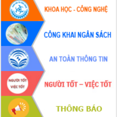
Tập huấn nâng cao năng lực triển khai
chuyển đổi số cho cán bộ, công chức
cấp xã
Đắk Lắk phát động hưởng ứng Ngày
Quyền của người tiêu dùng Việt Nam
2026
Đẩy mạnh cải cách hành chính, quyết
tâm đạt được mục tiêu tăng trưởng
hai con số trong năm 2026
Tổ chức trang trọng Lễ hội Đền thờ
Lương Văn Chánh năm 2026
Phó Bí thư Tỉnh ủy Đắk Lắk Đỗ Hữu
Huy giữ chức Bí thư Đảng ủy Ủy Ban
Nhân dân tỉnh
Bệnh án điện tử thúc đẩy chuyển đổi
số y tế tại Đắk Lắk
Chuyển đổi số thư viện: Mở rộng
không gian tri thức trong thời đại số
Đánh giá, rút kinh nghiệm công tác tổ
chức diễn tập trước ngày bầu cử