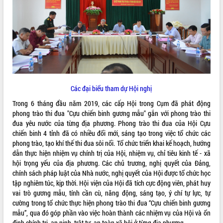
ĐIỂM TIN VĂN BẢN
QUY HOẠCH - KẾ HOẠCH
Các đại biểu tham dự Hội nghị
Trong 6 tháng đầu năm 2019, các cấp Hội trong Cụm đã phát động
phong trào thi đua "Cựu chiến binh gương mẫu" gắn với phong trào thi
đua yêu nước của từng địa phương. Phong trào thi đua của Hội Cựu
chiến binh 4 tỉnh đã có nhiều đổi mới, sáng tạo trong việc tổ chức các
phong trào, tạo khí thế thi đua sôi nổi. Tổ chức triển khai kế hoạch, hướng
dẫn thực hiện nhiệm vụ chính trị của Hội, nhiệm vụ, chỉ tiêu kinh tế - xã
hội trọng yếu của địa phương. Các chủ trương, nghị quyết của Đảng,
chính sách pháp luật của Nhà nước, nghị quyết của Hội được tổ chức học
tập nghiêm túc, kịp thời. Hội viện của Hội đã tích cực động viên, phát huy
vai trò gương mẫu, tính cần cù, năng động, sáng tạo, ý chí tự lực, tự
cường trong tổ chức thực hiện phong trào thi đua “Cựu chiến binh gương
mẫu”, qua đó góp phần vào việc hoàn thành các nhiệm vụ của Hội và ổn
định chính trị, an ninh, trật tự, an toàn xã hội ở từng địa phương.