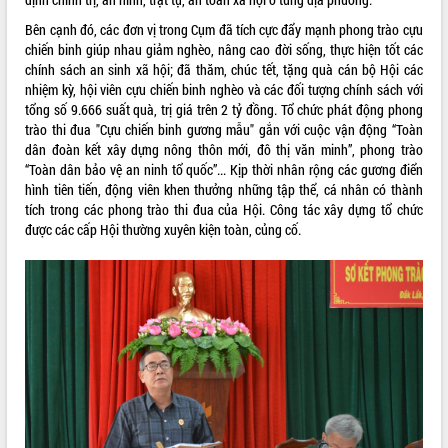
VIDEO
Bên cạnh đó, các đơn vị trong Cụm đã tích cực đẩy mạnh phong trào cựu
chiến binh giúp nhau giảm nghèo, nâng cao đời sống, thực hiện tốt các
Loading the player...
chính sách an sinh xã hội; đã thăm, chúc tết, tặng quà cán bộ Hội các
nhiệm kỳ, hội viên cựu chiến binh nghèo và các đối tượng chính sách với
Bí thư Tỉnh ủy Lương Nguyễn Minh
tổng số 9.666 suất quà, trị giá trên 2 tỷ đồng. Tổ chức phát động phong
Triết thăm, tặng quà người có công với
trào thi đua "Cựu chiến binh gương mẫu" gắn với cuộc vận động “Toàn
cách mạng
dân đoàn kết xây dựng nông thôn mới, đô thị văn minh”, phong trào
Rà soát, hoàn thiện hệ thống thiết chế
“Toàn dân bảo vệ an ninh tổ quốc”... Kịp thời nhân rộng các gương điển
văn hóa, thể thao đáp ứng yêu cầu
hình tiên tiến, động viên khen thưởng những tập thể, cá nhân có thành
phát triển mới
tích trong các phong trào thi đua của Hội. Công tác xây dựng tổ chức
Thường trực HĐND tỉnh Đắk Lắk gặp
được các cấp Hội thường xuyên kiện toàn, củng cố.
mặt Đoàn chuyên gia y tế TP. Hồ Chí
ALBUM ẢNH
Minh
Lễ truy điệu và an táng hài cốt liệt sĩ
tại Nghĩa trang Liệt sĩ xã Sơn Hòa
Bàn giải pháp tháo gỡ khó khăn trong
xuất khẩu sầu riêng và triển khai quy
định EUDR
Thứ trưởng Bộ Nông nghiệp và Môi
trường Nguyễn Hoàng Hiệp khảo sát
vùng trồng và doanh nghiệp đóng gói
LIÊN KẾT WEB