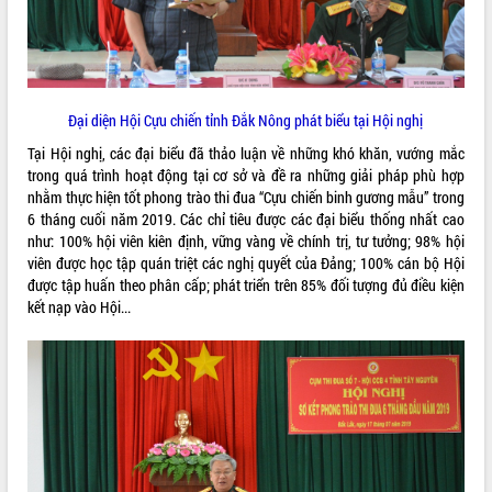
sầu riêng tại Đắk Lắk
Trình diễn nghệ thuật chế biến các
món ăn từ sầu riêng
Đắk Lắk công bố Quy hoạch và xúc
THỐNG KÊ TRUY CẬP
tiến đầu tư tỉnh
Đại diện Hội Cựu chiến tỉnh Đắk Nông phát biểu tại Hội nghị
Ngành cá ngừ Đắk Lắk chủ động thích
Hôm nay:
16286
Tại Hội nghị, các đại biểu đã thảo luận về những khó khăn, vướng mắc
ứng để giữ vững thị trường xuất khẩu
Tất cả:
65992428
trong quá trình hoạt động tại cơ sở và đề ra những giải pháp phù hợp
Diễn đàn Kinh tế tư nhân Việt Nam đột
nhằm thực hiện tốt phong trào thi đua “Cựu chiến binh gương mẫu” trong
phá cơ chế - Hợp tác công tư
6 tháng cuối năm 2019. Các chỉ tiêu được các đại biểu thống nhất cao
Đề án 06 tạo bước ngoặt đột phá trong
như: 100% hội viên kiên định, vững vàng về chính trị, tư tưởng; 98% hội
cải cách hành chính tỉnh Đắk Lắk
viên được học tập quán triệt các nghị quyết của Đảng; 100% cán bộ Hội
được tập huấn theo phân cấp; phát triển trên 85% đối tượng đủ điều kiện
Kết nối tour, đẩy mạnh chuyển đổi số
kết nạp vào Hội...
để phát triển du lịch Đắk Lắk
Khởi động Dự án Đầu tư xây dựng hạ
tầng kỹ thuật Cụm công nghiệp Tân
Tiến
Gặp mặt các cơ quan báo chí nhân Kỷ
niệm 101 năm Ngày Báo chí Cách
mạng Việt Nam
Đắk Lắk sơ kết 4 năm triển khai thực