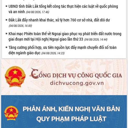
Định vị cà phê Việt Nam như một “di
UBND tỉnh Đắk Lắk tổng kết công tác thực hiện các luật về quốc phòng
sản sống” trong dòng chảy toàn cầu
và an ninh
(04/08/2026, 17:46)
Xây dựng nông thôn mới: Nâng cao đời
Đắk Lắk đẩy nhanh khai thác, xử lý hơn 760 cơ sở nhà, đất dôi dư
sống người dân từ những mô hình thiết
(04/08/2026, 16:00)
thực
Khai mạc Phiên toàn thể về Ngoại giao phục vụ phát triển đất nước trong
Quyết liệt tháo gỡ vướng mắc, đẩy
giai đoạn mới tại Hội nghị Ngoại giao lần thứ 33
(04/08/2026, 14:44)
nhanh tiến độ các dự án trọng điểm
trong Khu kinh tế Nam Phú Yên
Tăng cường phối hợp, ưu tiên nguồn lực đẩy mạnh chuyển đổi số toàn
diện ngành giáo dục
(04/08/2026, 14:23)
Hòn Yến phát triển du lịch gắn với bảo
tồn biển
Lấy ý kiến điều chỉnh Quy hoạch tỉnh
Đắk Lắk thời kỳ 2021-2030, tầm nhìn
đến năm 2050
Phát động chiến dịch 30 ngày đêm
giải phóng mặt bằng Tuyến đường bộ
ven biển
Đắk Lắk nỗ lực thúc đẩy tăng trưởng
kinh tế từ 10% trở lên trong Quý
II/2026
Đắk Lắk ký kết thỏa thuận hợp tác về