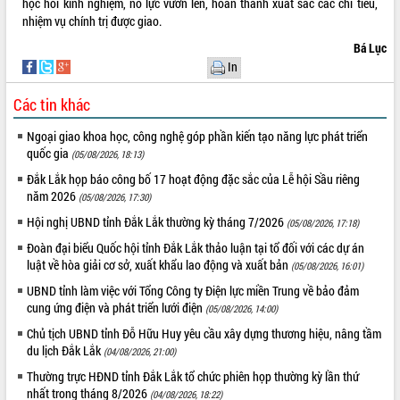
mới
học hỏi kinh nghiệm, nỗ lực vươn lên, hoàn thành xuất sắc các chỉ tiêu,
nhiệm vụ chính trị được giao.
UBND tỉnh họp báo định kỳ tháng 4
năm 2026
Bá Lục
Hội thảo khoa học “Giải pháp thúc đẩy
In
phát triển nền kinh tế xanh tại tỉnh
Đắk Lắk”
Các tin khác
Tăng cường giám sát, đôn đốc thực
Ngoại giao khoa học, công nghệ góp phần kiến tạo năng lực phát triển
hiện nhiệm vụ quản lý tài sản công
quốc gia
(05/08/2026, 18:13)
hàng tuần
Đắk Lắk họp báo công bố 17 hoạt động đặc sắc của Lễ hội Sầu riêng
Tháo gỡ những vướng mắc, đẩy mạnh
năm 2026
công tác cải cách thủ tục hành chính
(05/08/2026, 17:30)
tại Trung tâm Phục vụ hành chính
Hội nghị UBND tỉnh Đắk Lắk thường kỳ tháng 7/2026
(05/08/2026, 17:18)
công tỉnh
Đoàn đại biểu Quốc hội tỉnh Đắk Lắk thảo luận tại tổ đối với các dự án
Đắk Lắk: Tôn vinh 46 giải pháp tại Hội
luật về hòa giải cơ sở, xuất khẩu lao động và xuất bản
(05/08/2026, 16:01)
thi Sáng tạo Kỹ thuật 2024 - 2025
UBND tỉnh làm việc với Tổng Công ty Điện lực miền Trung về bảo đảm
Đắk Lắk rà soát, điều chỉnh Đề án 190
cung ứng điện và phát triển lưới điện
(05/08/2026, 14:00)
về phát triển nuôi trồng thủy sản
Chủ tịch UBND tỉnh Đỗ Hữu Huy yêu cầu xây dựng thương hiệu, nâng tầm
Phó Chủ tịch UBND tỉnh Đắk Lắk
du lịch Đắk Lắk
(04/08/2026, 21:00)
Trương Công Thái kiểm tra thực địa
Dự án cao tốc Khánh Hòa - Buôn Ma
Thường trực HĐND tỉnh Đắk Lắk tổ chức phiên họp thường kỳ lần thứ
Thuột
nhất trong tháng 8/2026
(04/08/2026, 18:22)