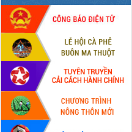
chuyển đổi số giai đoạn 2026 – 2030
với Tập đoàn Bưu chính Viễn thông
Việt Nam
Thứ trưởng Bộ Y tế làm việc với tỉnh
Đắk Lắk về phát triển nhân lực y tế
cho trạm y tế cấp xã
Du lịch Đắk Lắk nâng tầm trải nghiệm
du khách thông qua Hệ thống cơ sở dữ
liệu và Bản đồ số
Tập huấn ứng dụng trí tuệ nhân tạo (AI)
trong thương mại điện tử năm 2026
Đoàn đại biểu Quốc hội tỉnh Đắk Lắk
trao đổi thông tin trước Kỳ họp thứ
nhất, Quốc hội khóa XVI
Quyết liệt cải cách hành chính, khơi
thông nguồn lực phát triển
Nâng cao hiệu lực, hiệu quả HĐND
tỉnh thông qua hiện đại hóa hành chính
Xã Ea Phê gắn cải cách hành chính với
chuyển đổi số
Phó Chủ tịch Thường trực UBND tỉnh