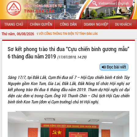
|
Vietnamese
English
TRANG CHỦ
CHÍNH QUYỀN
CÔNG DÂN
DOANH NGHIỆP
DU KHÁCH
Thứ năm, 06/08/2026
HÀO MỪNG ĐẾN VỚI CỔNG THÔNG TIN ĐIỆN TỬ TỈNH ĐẮK LẮK
GIỚI THIỆU
Sơ kết phong trào thi đua “Cựu chiến binh gương mẫu”
6 tháng đầu năm 2019
(17/07/2019, 14:29)
LÃNH ĐẠO UBND TỈNH
Đọc bài viết
TIN TỨC SỰ KIỆN
Sáng 17/7, tại Đắk Lắk, Cụm thi đua số 7 – Hội Cựu chiến binh 4 tỉnh Tây
SỞ, BAN, NGÀNH
Nguyên gồm Kon Tum, Gia Lai, Đắk Lắk, Đắk Nông tổ chức Hội nghị sơ
kết phong trào thi đua 6 tháng đầu năm 2019. Tham dự Hội nghị có đại
UBND CÁC XÃ, PHƯỜNG
diện các đơn vị trong Cụm. Ông Võ Thanh Chín – Chủ tịch Hội Cựu chiến
binh tỉnh Kon Tum (đơn vị Cụm trưởng) chủ trì Hội nghị.
THÔNG TIN CHỈ ĐẠO ĐIỀU HÀNH
HỆ THỐNG VĂN BẢN
VĂN BẢN HĐND TỈNH