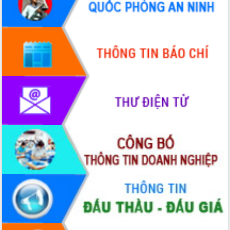
Hồ Thị Nguyên Thảo làm việc tại Trung
tâm Phục vụ hành chính công xã Ea
Phê
Xây dựng nền hành chính số đồng
hành cùng nông dân dân, doanh nghiệp
Giai đoạn 2026-2030, Đắk Lắk phấn
đấu có 77% xã đạt chuẩn nông thôn
mới
Chuyển đổi số 'mở đường' cho nông
nghiệp Đắk Lắk tăng trưởng bứt phá
Triển khai đồng bộ đo đạc, lập hồ sơ
địa chính, hoàn thiện cơ sở dữ liệu đất
đai
Ứng dụng sinh trắc học - Bước tiến
trong hành trình chuyển đổi số tại Đắk
Lắk
Đắk Lắk nâng cao hiệu quả công tác
Đảng từ Sổ tay đảng viên điện tử
Đắk Lắk đẩy mạnh nuôi biển công
nghệ, hướng tới phát triển thủy sản
bền vững