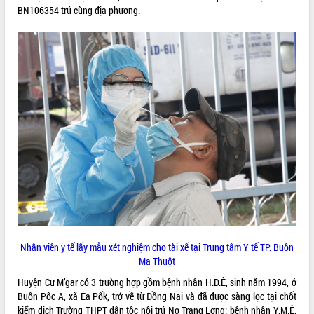
BN106354 trú cùng địa phương.
ĐIỂM TIN VĂN BẢN
QUY HOẠCH - KẾ HOẠCH
Nhân viên y tế lấy mẫu xét nghiệm cho tài xế tại Trung tâm Y tế TP. Buôn
Ma Thuột
Huyện Cư M’gar có 3 trường hợp gồm bệnh nhân H.D.Ê, sinh năm 1994, ở
Buôn Pôc A, xã Ea Pốk, trở về từ Đồng Nai và đã được sàng lọc tại chốt
kiểm dịch Trường THPT dân tộc nội trú Nơ Trang Lơng; bệnh nhân Y.M.Ê,