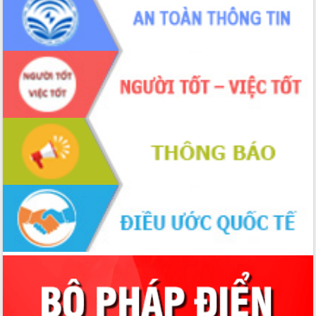
du khách thông qua Hệ thống cơ sở dữ
liệu và Bản đồ số
Tập huấn ứng dụng trí tuệ nhân tạo (AI)
trong thương mại điện tử năm 2026
Đoàn đại biểu Quốc hội tỉnh Đắk Lắk
trao đổi thông tin trước Kỳ họp thứ
nhất, Quốc hội khóa XVI
Quyết liệt cải cách hành chính, khơi
thông nguồn lực phát triển
Nâng cao hiệu lực, hiệu quả HĐND
tỉnh thông qua hiện đại hóa hành chính
Xã Ea Phê gắn cải cách hành chính với
chuyển đổi số
Phó Chủ tịch Thường trực UBND tỉnh
Hồ Thị Nguyên Thảo làm việc tại Trung
tâm Phục vụ hành chính công xã Ea
Phê
Xây dựng nền hành chính số đồng
hành cùng nông dân dân, doanh nghiệp
Giai đoạn 2026-2030, Đắk Lắk phấn