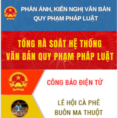
HĐND tỉnh thông qua điều chỉnh Quy
hoạch tỉnh thời kỳ 2021-2030
Hội thảo góp ý hồ sơ điều chỉnh quy
hoạch tỉnh Đắk Lắk thời kỳ 2021-2030,
tầm nhìn đến năm 2050
Nâng cao hiệu quả hoạt động của các
doanh nghiệp nhà nước
Hội nghị triển khai kết nối mạng
truyền số liệu chuyên dùng phục vụ cơ
quan Đảng, Nhà nước
Lễ phát động chuỗi hoạt động chung
tay làm sạch môi trường
Xã Ea Kar bước chuyển mình trong
công tác cải cách hành chính mô hình
mới
UBND tỉnh họp báo định kỳ tháng 4
năm 2026
Hội thảo khoa học “Giải pháp thúc đẩy
phát triển nền kinh tế xanh tại tỉnh
Đắk Lắk”
Tăng cường giám sát, đôn đốc thực