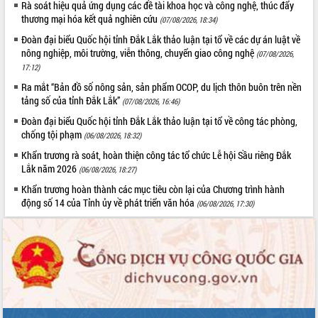
Rà soát hiệu quả ứng dụng các đề tài khoa học và công nghệ, thúc đẩy
ứng để giữ vững thị trường xuất khẩu
thương mại hóa kết quả nghiên cứu
(07/08/2026, 18:34)
Diễn đàn Kinh tế tư nhân Việt Nam đột
phá cơ chế - Hợp tác công tư
Đoàn đại biểu Quốc hội tỉnh Đắk Lắk thảo luận tại tổ về các dự án luật về
nông nghiệp, môi trường, viễn thông, chuyển giao công nghệ
(07/08/2026,
Đề án 06 tạo bước ngoặt đột phá trong
17:12)
cải cách hành chính tỉnh Đắk Lắk
Ra mắt “Bản đồ số nông sản, sản phẩm OCOP, du lịch thôn buôn trên nền
Kết nối tour, đẩy mạnh chuyển đổi số
tảng số của tỉnh Đắk Lắk”
(07/08/2026, 16:46)
để phát triển du lịch Đắk Lắk
Khởi động Dự án Đầu tư xây dựng hạ
Đoàn đại biểu Quốc hội tỉnh Đắk Lắk thảo luận tại tổ về công tác phòng,
chống tội phạm
tầng kỹ thuật Cụm công nghiệp Tân
(06/08/2026, 18:32)
Tiến
Khẩn trương rà soát, hoàn thiện công tác tổ chức Lễ hội Sầu riêng Đắk
Gặp mặt các cơ quan báo chí nhân Kỷ
Lắk năm 2026
(06/08/2026, 18:27)
niệm 101 năm Ngày Báo chí Cách
Khẩn trương hoàn thành các mục tiêu còn lại của Chương trình hành
mạng Việt Nam
động số 14 của Tỉnh ủy về phát triển văn hóa
(06/08/2026, 17:30)
Đắk Lắk sơ kết 4 năm triển khai thực
hiện Đề án 06 của Chính phủ
Họp báo thông tin về Hội nghị Công bố
Quy hoạch và Xúc tiến đầu tư tỉnh Đắk
Lắk
Khơi thông điểm nghẽn, đẩy nhanh
giải ngân vốn khắc phục thiên tai