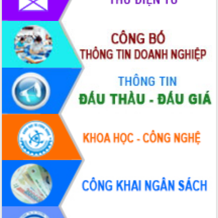
nhanh tiến độ các dự án trọng điểm
trong Khu kinh tế Nam Phú Yên
Hòn Yến phát triển du lịch gắn với bảo
tồn biển
Lấy ý kiến điều chỉnh Quy hoạch tỉnh
Đắk Lắk thời kỳ 2021-2030, tầm nhìn
đến năm 2050
Phát động chiến dịch 30 ngày đêm
giải phóng mặt bằng Tuyến đường bộ
ven biển
Đắk Lắk nỗ lực thúc đẩy tăng trưởng
kinh tế từ 10% trở lên trong Quý
II/2026
Đắk Lắk ký kết thỏa thuận hợp tác về
chuyển đổi số giai đoạn 2026 – 2030
với Tập đoàn Bưu chính Viễn thông
Việt Nam
Thứ trưởng Bộ Y tế làm việc với tỉnh
Đắk Lắk về phát triển nhân lực y tế
cho trạm y tế cấp xã
Du lịch Đắk Lắk nâng tầm trải nghiệm