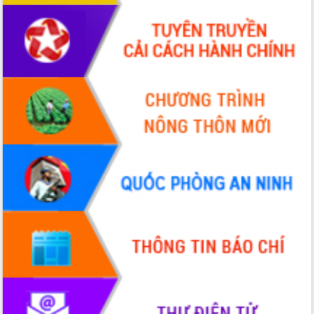
hiện nhiệm vụ quản lý tài sản công
hàng tuần
Tháo gỡ những vướng mắc, đẩy mạnh
công tác cải cách thủ tục hành chính
tại Trung tâm Phục vụ hành chính
công tỉnh
Đắk Lắk: Tôn vinh 46 giải pháp tại Hội
thi Sáng tạo Kỹ thuật 2024 - 2025
Đắk Lắk rà soát, điều chỉnh Đề án 190
về phát triển nuôi trồng thủy sản
Phó Chủ tịch UBND tỉnh Đắk Lắk
Trương Công Thái kiểm tra thực địa
Dự án cao tốc Khánh Hòa - Buôn Ma
Thuột
Định vị cà phê Việt Nam như một “di
sản sống” trong dòng chảy toàn cầu
Xây dựng nông thôn mới: Nâng cao đời
sống người dân từ những mô hình thiết
thực
Quyết liệt tháo gỡ vướng mắc, đẩy