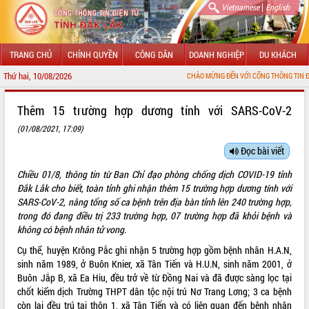
|
Vietnamese
English
TRANG CHỦ
CHÍNH QUYỀN
CÔNG DÂN
DOANH NGHIỆP
DU KHÁCH
Thứ hai, 10/08/2026
CHÀO MỪNG ĐẾN VỚI CỔNG THÔNG TIN ĐIỆN TỬ TỈ
GIỚI THIỆU
Thêm 15 trường hợp dương tính với SARS-CoV-2
(01/08/2021, 17:09)
LÃNH ĐẠO UBND TỈNH
Đọc bài viết
TIN TỨC SỰ KIỆN
Chiều 01/8, thông tin từ Ban Chỉ đạo phòng chống dịch COVID-19 tỉnh
SỞ, BAN, NGÀNH
Đắk Lắk cho biết, toàn tỉnh ghi nhận thêm 15 trường hợp dương tính với
SARS-CoV-2, nâng tổng số ca bệnh trên địa bàn tỉnh lên 240 trường hợp,
UBND CÁC XÃ, PHƯỜNG
trong đó đang điều trị 233 trường hợp, 07 trường hợp đã khỏi bệnh và
không có bệnh nhân tử vong.
THÔNG TIN CHỈ ĐẠO ĐIỀU HÀNH
Cụ thể, huyện Krông Pắc ghi nhận 5 trường hợp gồm bệnh nhân H.A.N,
sinh năm 1989, ở Buôn Knier, xã Tân Tiến và H.U.N, sinh năm 2001, ở
HỆ THỐNG VĂN BẢN
Buôn Jắp B, xã Ea Hiu, đều trở về từ Đồng Nai và đã được sàng lọc tại
chốt kiểm dịch Trường THPT dân tộc nội trú Nơ Trang Lơng; 3 ca bệnh
VĂN BẢN HĐND TỈNH
còn lại đều trú tại thôn 1, xã Tân Tiến và có liên quan đến bệnh nhân