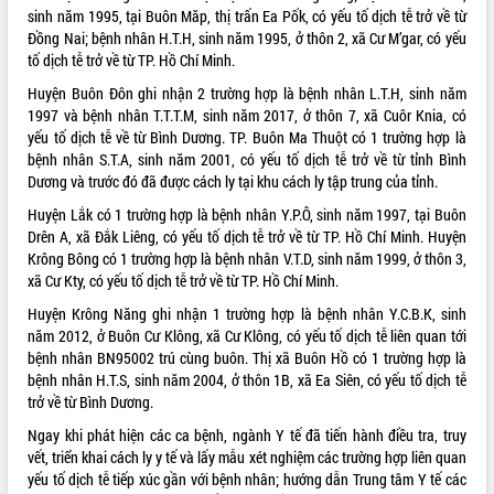
sinh năm 1995, tại Buôn Măp, thị trấn Ea Pốk, có yếu tố dịch tễ trở về từ
VIDEO
Đồng Nai; bệnh nhân H.T.H, sinh năm 1995, ở thôn 2, xã Cư M’gar, có yếu
tố dịch tễ trở về từ TP. Hồ Chí Minh.
Loading the player...
Huyện Buôn Đôn ghi nhận 2 trường hợp là bệnh nhân L.T.H, sinh năm
Trailer Lễ hội Sầu riêng Đắk Lắk năm
1997 và bệnh nhân T.T.T.M, sinh năm 2017, ở thôn 7, xã Cuôr Knia, có
2026
yếu tố dịch tễ về từ Bình Dương. TP. Buôn Ma Thuột có 1 trường hợp là
Khám bệnh, cấp phát thuốc miễn phí
bệnh nhân S.T.A, sinh năm 2001, có yếu tố dịch tễ trở về từ tỉnh Bình
và tặng quà người dân xã Cư Pui
Dương và trước đó đã được cách ly tại khu cách ly tập trung của tỉnh.
Hội nghị UBND tỉnh Đắk Lắk thường kỳ
Huyện Lắk có 1 trường hợp là bệnh nhân Y.P.Ô, sinh năm 1997, tại Buôn
tháng 7/2026
Drên A, xã Đắk Liêng, có yếu tố dịch tễ trở về từ TP. Hồ Chí Minh. Huyện
Lễ truy tặng danh hiệu “Bà Mẹ Việt
Krông Bông có 1 trường hợp là bệnh nhân V.T.D, sinh năm 1999, ở thôn 3,
ALBUM ẢNH
Nam Anh hùng” và trao Huân chương
xã Cư Kty, có yếu tố dịch tễ trở về từ TP. Hồ Chí Minh.
Lao động
Huyện Krông Năng ghi nhận 1 trường hợp là bệnh nhân Y.C.B.K, sinh
UBND tỉnh Đắk Lắk triển khai nhiệm
năm 2012, ở Buôn Cư Klông, xã Cư Klông, có yếu tố dịch tễ liên quan tới
vụ 6 tháng cuối năm 2026
bệnh nhân BN95002 trú cùng buôn. Thị xã Buôn Hồ có 1 trường hợp là
Kỳ họp thứ Hai, Hội đồng nhân dân
bệnh nhân H.T.S, sinh năm 2004, ở thôn 1B, xã Ea Siên, có yếu tố dịch tễ
tỉnh khóa XI quyết nghị nhiều nội dung
trở về từ Bình Dương.
quan trọng
Ngay khi phát hiện các ca bệnh, ngành Y tế đã tiến hành điều tra, truy
Bí thư Tỉnh ủy Lương Nguyễn Minh
vết, triển khai cách ly y tế và lấy mẫu xét nghiệm các trường hợp liên quan
Triết thăm, tặng quà người có công với
yếu tố dịch tễ tiếp xúc gần với bệnh nhân; hướng dẫn Trung tâm Y tế các
cách mạng
LIÊN KẾT WEB