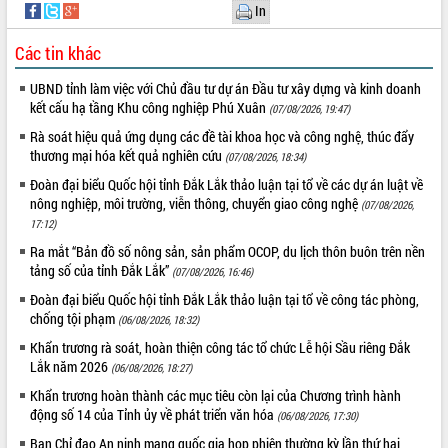
Hội thảo góp ý hồ sơ điều chỉnh quy
In
hoạch tỉnh Đắk Lắk thời kỳ 2021-2030,
tầm nhìn đến năm 2050
Các tin khác
Nâng cao hiệu quả hoạt động của các
UBND tỉnh làm việc với Chủ đầu tư dự án Đầu tư xây dựng và kinh doanh
doanh nghiệp nhà nước
kết cấu hạ tầng Khu công nghiệp Phú Xuân
(07/08/2026, 19:47)
Hội nghị triển khai kết nối mạng
Rà soát hiệu quả ứng dụng các đề tài khoa học và công nghệ, thúc đẩy
truyền số liệu chuyên dùng phục vụ cơ
thương mại hóa kết quả nghiên cứu
quan Đảng, Nhà nước
(07/08/2026, 18:34)
Lễ phát động chuỗi hoạt động chung
Đoàn đại biểu Quốc hội tỉnh Đắk Lắk thảo luận tại tổ về các dự án luật về
tay làm sạch môi trường
nông nghiệp, môi trường, viễn thông, chuyển giao công nghệ
(07/08/2026,
17:12)
Xã Ea Kar bước chuyển mình trong
công tác cải cách hành chính mô hình
Ra mắt “Bản đồ số nông sản, sản phẩm OCOP, du lịch thôn buôn trên nền
mới
tảng số của tỉnh Đắk Lắk”
(07/08/2026, 16:46)
UBND tỉnh họp báo định kỳ tháng 4
Đoàn đại biểu Quốc hội tỉnh Đắk Lắk thảo luận tại tổ về công tác phòng,
năm 2026
chống tội phạm
(06/08/2026, 18:32)
Hội thảo khoa học “Giải pháp thúc đẩy
Khẩn trương rà soát, hoàn thiện công tác tổ chức Lễ hội Sầu riêng Đắk
phát triển nền kinh tế xanh tại tỉnh
Lắk năm 2026
(06/08/2026, 18:27)
Đắk Lắk”
Khẩn trương hoàn thành các mục tiêu còn lại của Chương trình hành
Tăng cường giám sát, đôn đốc thực
động số 14 của Tỉnh ủy về phát triển văn hóa
(06/08/2026, 17:30)
hiện nhiệm vụ quản lý tài sản công
hàng tuần
Ban Chỉ đạo An ninh mạng quốc gia họp phiên thường kỳ lần thứ hai