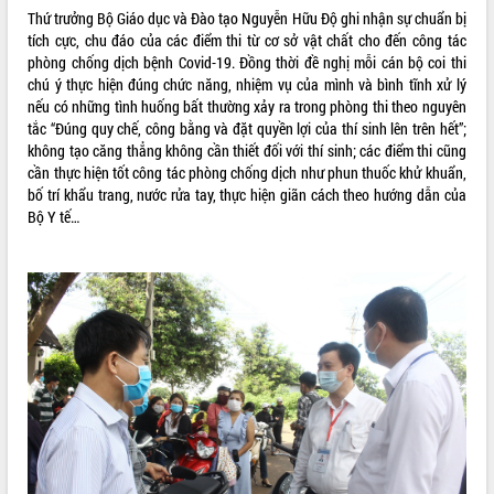
Thứ trưởng Bộ Giáo dục và Đào tạo Nguyễn Hữu Độ ghi nhận sự chuẩn bị
VIDEO
tích cực, chu đáo của các điểm thi từ cơ sở vật chất cho đến công tác
phòng chống dịch bệnh Covid-19. Đồng thời đề nghị mỗi cán bộ coi thi
Loading the player...
chú ý thực hiện đúng chức năng, nhiệm vụ của mình và bình tĩnh xử lý
Khám bệnh, cấp phát thuốc miễn phí
nếu có những tình huống bất thường xảy ra trong phòng thi theo nguyên
và tặng quà người dân xã Cư Pui
tắc “Đúng quy chế, công bằng và đặt quyền lợi của thí sinh lên trên hết”;
không tạo căng thẳng không cần thiết đối với thí sinh; các điểm thi cũng
Hội nghị UBND tỉnh Đắk Lắk thường kỳ
cần thực hiện tốt công tác phòng chống dịch như phun thuốc khử khuẩn,
tháng 7/2026
bố trí khẩu trang, nước rửa tay, thực hiện giãn cách theo hướng dẫn của
Lễ truy tặng danh hiệu “Bà Mẹ Việt
Bộ Y tế…
Nam Anh hùng” và trao Huân chương
Lao động
ALBUM ẢNH
UBND tỉnh Đắk Lắk triển khai nhiệm
vụ 6 tháng cuối năm 2026
Kỳ họp thứ Hai, Hội đồng nhân dân
tỉnh khóa XI quyết nghị nhiều nội dung
quan trọng
Bí thư Tỉnh ủy Lương Nguyễn Minh
Triết thăm, tặng quà người có công với
cách mạng
Rà soát, hoàn thiện hệ thống thiết chế
văn hóa, thể thao đáp ứng yêu cầu
LIÊN KẾT WEB