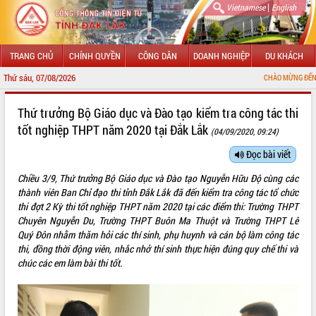
|
Vietnamese
English
TRANG CHỦ
CHÍNH QUYỀN
CÔNG DÂN
DOANH NGHIỆP
DU KHÁCH
Thứ sáu, 07/08/2026
CHÀO MỪNG ĐẾN VỚI CỔNG THÔ
GIỚI THIỆU
Thứ trưởng Bộ Giáo dục và Đào tạo kiểm tra công tác thi
tốt nghiệp THPT năm 2020 tại Đắk Lắk
(04/09/2020, 09:24)
LÃNH ĐẠO UBND TỈNH
Đọc bài viết
TIN TỨC SỰ KIỆN
Chiều 3/9, Thứ trưởng Bộ Giáo dục và Đào tạo Nguyễn Hữu Độ cùng các
SỞ, BAN, NGÀNH
thành viên Ban Chỉ đạo thi tỉnh Đắk Lắk đã đến kiểm tra công tác tổ chức
thi đợt 2 Kỳ thi tốt nghiệp THPT năm 2020 tại các điểm thi: Trường THPT
UBND CÁC XÃ, PHƯỜNG
Chuyên Nguyễn Du, Trường THPT Buôn Ma Thuột và Trường THPT Lê
Quý Đôn nhằm thăm hỏi các thí sinh, phụ huynh và cán bộ làm công tác
thi, đồng thời động viên, nhắc nhở thí sinh thực hiện đúng quy chế thi và
THÔNG TIN CHỈ ĐẠO ĐIỀU HÀNH
chúc các em làm bài thi tốt.
HỆ THỐNG VĂN BẢN
VĂN BẢN HĐND TỈNH