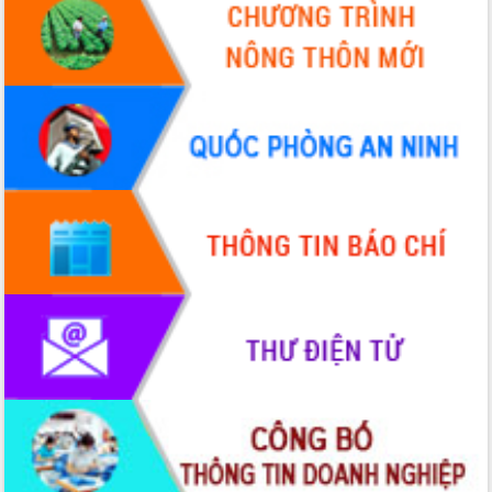
Tập huấn ứng dụng trí tuệ nhân tạo (AI)
trong thương mại điện tử năm 2026
Đoàn đại biểu Quốc hội tỉnh Đắk Lắk
trao đổi thông tin trước Kỳ họp thứ
nhất, Quốc hội khóa XVI
Quyết liệt cải cách hành chính, khơi
thông nguồn lực phát triển
Nâng cao hiệu lực, hiệu quả HĐND
tỉnh thông qua hiện đại hóa hành chính
Xã Ea Phê gắn cải cách hành chính với
chuyển đổi số
Phó Chủ tịch Thường trực UBND tỉnh
Hồ Thị Nguyên Thảo làm việc tại Trung
tâm Phục vụ hành chính công xã Ea
Phê
Xây dựng nền hành chính số đồng
hành cùng nông dân dân, doanh nghiệp
Giai đoạn 2026-2030, Đắk Lắk phấn
đấu có 77% xã đạt chuẩn nông thôn
mới