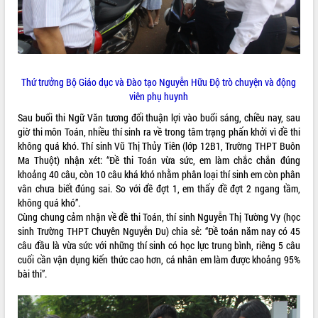
phát triển mới
Thường trực HĐND tỉnh Đắk Lắk gặp
mặt Đoàn chuyên gia y tế TP. Hồ Chí
Minh
THỐNG KÊ TRUY CẬP
Lễ truy điệu và an táng hài cốt liệt sĩ
Thứ trưởng Bộ Giáo dục và Đào tạo Nguyễn Hữu Độ trò chuyện và động
tại Nghĩa trang Liệt sĩ xã Sơn Hòa
Hôm nay:
9011
viên phụ huynh
Bàn giải pháp tháo gỡ khó khăn trong
Tất cả:
66054334
Sau buổi thi Ngữ Văn tương đối thuận lợi vào buổi sáng, chiều nay, sau
xuất khẩu sầu riêng và triển khai quy
giờ thi môn Toán, nhiều thí sinh ra về trong tâm trạng phấn khởi vì đề thi
định EUDR
không quá khó. Thí sinh Vũ Thị Thủy Tiên (lớp 12B1, Trường THPT Buôn
Thứ trưởng Bộ Nông nghiệp và Môi
Ma Thuột) nhận xét: “Đề thi Toán vừa sức, em làm chắc chắn đúng
trường Nguyễn Hoàng Hiệp khảo sát
khoảng 40 câu, còn 10 câu khá khó nhằm phân loại thí sinh em còn phân
vùng trồng và doanh nghiệp đóng gói
vân chưa biết đúng sai. So với đề đợt 1, em thấy đề đợt 2 ngang tầm,
sầu riêng tại Đắk Lắk
không quá khó”.
Trình diễn nghệ thuật chế biến các
Cùng chung cảm nhận về đề thi Toán, thí sinh Nguyễn Thị Tường Vy (học
món ăn từ sầu riêng
sinh Trường THPT Chuyên Nguyễn Du) chia sẻ: “Đề toán năm nay có 45
câu đầu là vừa sức với những thí sinh có học lực trung bình, riêng 5 câu
Đắk Lắk công bố Quy hoạch và xúc
cuối cần vận dụng kiến thức cao hơn, cá nhân em làm được khoảng 95%
tiến đầu tư tỉnh
bài thi”.
Ngành cá ngừ Đắk Lắk chủ động thích
ứng để giữ vững thị trường xuất khẩu
Diễn đàn Kinh tế tư nhân Việt Nam đột