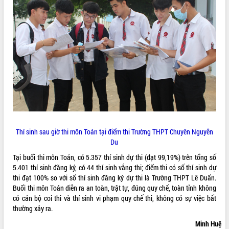
phá cơ chế - Hợp tác công tư
Đề án 06 tạo bước ngoặt đột phá trong
cải cách hành chính tỉnh Đắk Lắk
Kết nối tour, đẩy mạnh chuyển đổi số
để phát triển du lịch Đắk Lắk
Khởi động Dự án Đầu tư xây dựng hạ
tầng kỹ thuật Cụm công nghiệp Tân
Tiến
Gặp mặt các cơ quan báo chí nhân Kỷ
niệm 101 năm Ngày Báo chí Cách
mạng Việt Nam
Đắk Lắk sơ kết 4 năm triển khai thực
Thí sinh sau giờ thi môn Toán tại điểm thi Trường THPT Chuyên Nguyễn
hiện Đề án 06 của Chính phủ
Du
Họp báo thông tin về Hội nghị Công bố
Tại buổi thi môn Toán, có 5.357 thí sinh dự thi (đạt 99,19%) trên tổng số
Quy hoạch và Xúc tiến đầu tư tỉnh Đắk
5.401 thí sinh đăng ký, có 44 thí sinh vắng thi; điểm thi có số thí sinh dự
Lắk
thi đạt 100% so với số thí sinh đăng ký dự thi là Trường THPT Lê Duẩn.
Khơi thông điểm nghẽn, đẩy nhanh
Buổi thi môn Toán diễn ra an toàn, trật tự, đúng quy chế, toàn tỉnh không
giải ngân vốn khắc phục thiên tai
có cán bộ coi thi và thí sinh vi phạm quy chế thi, không có sự việc bất
thường xảy ra.
HĐND tỉnh thông qua điều chỉnh Quy
hoạch tỉnh thời kỳ 2021-2030
Minh Huệ