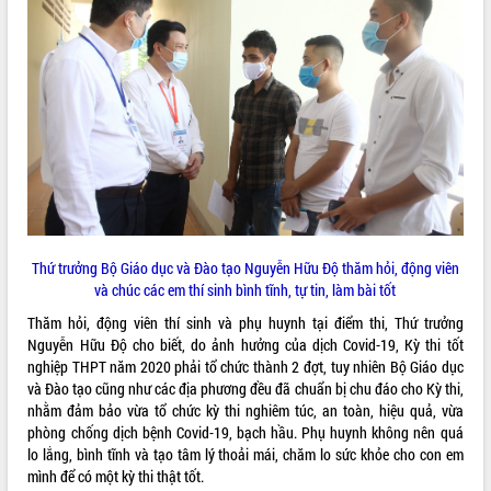
ĐIỂM TIN VĂN BẢN
QUY HOẠCH - KẾ HOẠCH
Thứ trưởng Bộ Giáo dục và Đào tạo Nguyễn Hữu Độ thăm hỏi, động viên
và chúc các em thí sinh bình tĩnh, tự tin, làm bài tốt
Thăm hỏi, động viên thí sinh và phụ huynh tại điểm thi, Thứ trưởng
Nguyễn Hữu Độ cho biết, do ảnh hưởng của dịch Covid-19, Kỳ thi tốt
nghiệp THPT năm 2020 phải tổ chức thành 2 đợt, tuy nhiên Bộ Giáo dục
và Đào tạo cũng như các địa phương đều đã chuẩn bị chu đáo cho Kỳ thi,
nhằm đảm bảo vừa tổ chức kỳ thi nghiêm túc, an toàn, hiệu quả, vừa
phòng chống dịch bệnh Covid-19, bạch hầu. Phụ huynh không nên quá
lo lắng, bình tĩnh và tạo tâm lý thoải mái, chăm lo sức khỏe cho con em
mình để có một kỳ thi thật tốt.