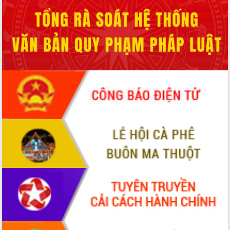
Hòn Yến phát triển du lịch gắn với bảo
tồn biển
Lấy ý kiến điều chỉnh Quy hoạch tỉnh
Đắk Lắk thời kỳ 2021-2030, tầm nhìn
đến năm 2050
Phát động chiến dịch 30 ngày đêm
giải phóng mặt bằng Tuyến đường bộ
ven biển
Đắk Lắk nỗ lực thúc đẩy tăng trưởng
kinh tế từ 10% trở lên trong Quý
II/2026
Đắk Lắk ký kết thỏa thuận hợp tác về
chuyển đổi số giai đoạn 2026 – 2030
với Tập đoàn Bưu chính Viễn thông
Việt Nam
Thứ trưởng Bộ Y tế làm việc với tỉnh
Đắk Lắk về phát triển nhân lực y tế
cho trạm y tế cấp xã
Du lịch Đắk Lắk nâng tầm trải nghiệm
du khách thông qua Hệ thống cơ sở dữ
liệu và Bản đồ số