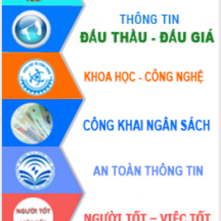
Chuyển đổi số 'mở đường' cho nông
nghiệp Đắk Lắk tăng trưởng bứt phá
Triển khai đồng bộ đo đạc, lập hồ sơ
địa chính, hoàn thiện cơ sở dữ liệu đất
đai
Ứng dụng sinh trắc học - Bước tiến
trong hành trình chuyển đổi số tại Đắk
Lắk
Đắk Lắk nâng cao hiệu quả công tác
Đảng từ Sổ tay đảng viên điện tử
Đắk Lắk đẩy mạnh nuôi biển công
nghệ, hướng tới phát triển thủy sản
bền vững
Tập huấn nâng cao năng lực triển khai
chuyển đổi số cho cán bộ, công chức
cấp xã
Đắk Lắk phát động hưởng ứng Ngày
Quyền của người tiêu dùng Việt Nam
2026
Đẩy mạnh cải cách hành chính, quyết
tâm đạt được mục tiêu tăng trưởng