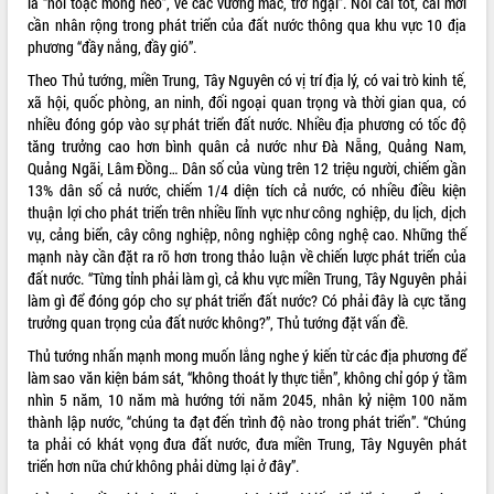
là “nói toạc móng heo”, về các vướng mắc, trở ngại”. Nói cái tốt, cái mới
cần nhân rộng trong phát triển của đất nước thông qua khu vực 10 địa
VIDEO
phương “đầy nắng, đầy gió”.
Theo Thủ tướng, miền Trung, Tây Nguyên có vị trí địa lý, có vai trò kinh tế,
xã hội, quốc phòng, an ninh, đối ngoại quan trọng và thời gian qua, có
nhiều đóng góp vào sự phát triển đất nước. Nhiều địa phương có tốc độ
tăng trưởng cao hơn bình quân cả nước như Đà Nẵng, Quảng Nam,
Quảng Ngãi, Lâm Đồng… Dân số của vùng trên 12 triệu người, chiếm gần
13% dân số cả nước, chiếm 1/4 diện tích cả nước, có nhiều điều kiện
thuận lợi cho phát triển trên nhiều lĩnh vực như công nghiệp, du lịch, dịch
vụ, cảng biển, cây công nghiệp, nông nghiệp công nghệ cao. Những thế
Khám bệnh, cấp phát thuốc miễn phí
mạnh này cần đặt ra rõ hơn trong thảo luận về chiến lược phát triển của
và tặng quà người dân xã Cư Pui
đất nước. “Từng tỉnh phải làm gì, cả khu vực miền Trung, Tây Nguyên phải
Hội nghị UBND tỉnh Đắk Lắk thường kỳ
làm gì để đóng góp cho sự phát triển đất nước? Có phải đây là cực tăng
tháng 7/2026
trưởng quan trọng của đất nước không?”, Thủ tướng đặt vấn đề.
Lễ truy tặng danh hiệu “Bà Mẹ Việt
Thủ tướng nhấn mạnh mong muốn lắng nghe ý kiến từ các địa phương để
Nam Anh hùng” và trao Huân chương
làm sao văn kiện bám sát, “không thoát ly thực tiễn”, không chỉ góp ý tầm
Lao động
nhìn 5 năm, 10 năm mà hướng tới năm 2045, nhân kỷ niệm 100 năm
ALBUM ẢNH
UBND tỉnh Đắk Lắk triển khai nhiệm
thành lập nước, “chúng ta đạt đến trình độ nào trong phát triển”. “Chúng
vụ 6 tháng cuối năm 2026
ta phải có khát vọng đưa đất nước, đưa miền Trung, Tây Nguyên phát
triển hơn nữa chứ không phải dừng lại ở đây”.
Kỳ họp thứ Hai, Hội đồng nhân dân
tỉnh khóa XI quyết nghị nhiều nội dung