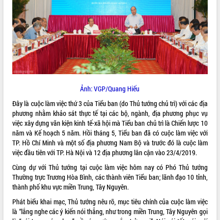
ĐIỂM TIN VĂN BẢN
QUY HOẠCH - KẾ HOẠCH
Ảnh: VGP/Quang Hiếu
Đây là cuộc làm việc thứ 3 của Tiểu ban (do Thủ tướng chủ trì) với các địa
phương nhằm khảo sát thực tế tại các bộ, ngành, địa phương phục vụ
việc xây dựng văn kiện kinh tế-xã hội mà Tiểu ban chủ trì là Chiến lược 10
năm và Kế hoạch 5 năm. Hồi tháng 5, Tiểu ban đã có cuộc làm việc với
TP. Hồ Chí Minh và một số địa phương Nam Bộ và trước đó là cuộc làm
việc đầu tiên với TP. Hà Nội và 12 địa phương lân cận vào 23/4/2019.
Cùng dự với Thủ tướng tại cuộc làm việc hôm nay có Phó Thủ tướng
Thường trực Trương Hòa Bình, các thành viên Tiểu ban; lãnh đạo 10 tỉnh,
thành phố khu vực miền Trung, Tây Nguyên.
Phát biểu khai mạc, Thủ tướng nêu rõ, mục tiêu chính của cuộc làm việc
là “lắng nghe các ý kiến nói thẳng, như trong miền Trung, Tây Nguyên gọi