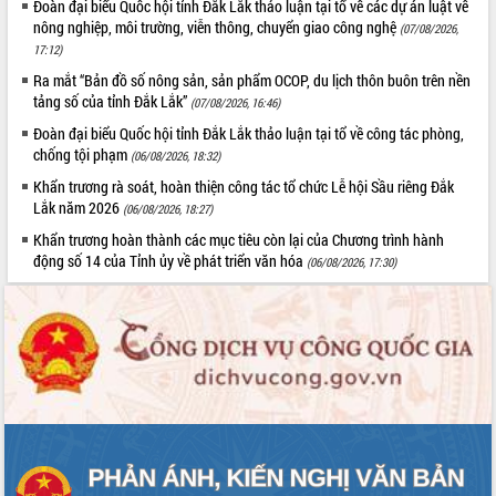
Quy hoạch và Xúc tiến đầu tư tỉnh Đắk
Đoàn đại biểu Quốc hội tỉnh Đắk Lắk thảo luận tại tổ về các dự án luật về
Lắk
nông nghiệp, môi trường, viễn thông, chuyển giao công nghệ
(07/08/2026,
17:12)
Khơi thông điểm nghẽn, đẩy nhanh
giải ngân vốn khắc phục thiên tai
Ra mắt “Bản đồ số nông sản, sản phẩm OCOP, du lịch thôn buôn trên nền
tảng số của tỉnh Đắk Lắk”
HĐND tỉnh thông qua điều chỉnh Quy
(07/08/2026, 16:46)
hoạch tỉnh thời kỳ 2021-2030
Đoàn đại biểu Quốc hội tỉnh Đắk Lắk thảo luận tại tổ về công tác phòng,
Hội thảo góp ý hồ sơ điều chỉnh quy
chống tội phạm
(06/08/2026, 18:32)
hoạch tỉnh Đắk Lắk thời kỳ 2021-2030,
Khẩn trương rà soát, hoàn thiện công tác tổ chức Lễ hội Sầu riêng Đắk
tầm nhìn đến năm 2050
Lắk năm 2026
(06/08/2026, 18:27)
Nâng cao hiệu quả hoạt động của các
Khẩn trương hoàn thành các mục tiêu còn lại của Chương trình hành
doanh nghiệp nhà nước
động số 14 của Tỉnh ủy về phát triển văn hóa
(06/08/2026, 17:30)
Hội nghị triển khai kết nối mạng
truyền số liệu chuyên dùng phục vụ cơ
quan Đảng, Nhà nước
Lễ phát động chuỗi hoạt động chung
tay làm sạch môi trường
Xã Ea Kar bước chuyển mình trong
công tác cải cách hành chính mô hình
mới
UBND tỉnh họp báo định kỳ tháng 4
năm 2026