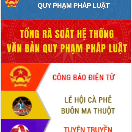
Hội thảo khoa học “Giải pháp thúc đẩy
phát triển nền kinh tế xanh tại tỉnh
Đắk Lắk”
Tăng cường giám sát, đôn đốc thực
hiện nhiệm vụ quản lý tài sản công
hàng tuần
Tháo gỡ những vướng mắc, đẩy mạnh
công tác cải cách thủ tục hành chính
tại Trung tâm Phục vụ hành chính
công tỉnh
Đắk Lắk: Tôn vinh 46 giải pháp tại Hội
thi Sáng tạo Kỹ thuật 2024 - 2025
Đắk Lắk rà soát, điều chỉnh Đề án 190
về phát triển nuôi trồng thủy sản
Phó Chủ tịch UBND tỉnh Đắk Lắk
Trương Công Thái kiểm tra thực địa
Dự án cao tốc Khánh Hòa - Buôn Ma
Thuột
Định vị cà phê Việt Nam như một “di
sản sống” trong dòng chảy toàn cầu