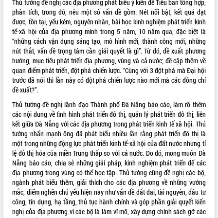
Thủ tướng đề nghị các địa phương phát biểu ý kiến để Tiểu ban tổng hợp,
quan trọng
phân tích, trong đó, nêu một số vấn đề gồm: Nét nổi bật, kết quả đạt
Bí thư Tỉnh ủy Lương Nguyễn Minh
được, tồn tại, yếu kém, nguyên nhân, bài học kinh nghiệm phát triển kinh
Triết thăm, tặng quà người có công với
tế-xã hội của địa phương mình trong 5 năm, 10 năm qua, đặc biệt là
cách mạng
“những cách vận dụng sáng tạo, mô hình mới, thành công mới, những
nút thắt, vấn đề trọng tâm cần giải quyết là gì”. Từ đó, đề xuất phương
Rà soát, hoàn thiện hệ thống thiết chế
hướng, mục tiêu phát triển địa phương, vùng và cả nước; đề cập thêm về
văn hóa, thể thao đáp ứng yêu cầu
LIÊN KẾT WEB
quan điểm phát triển, đột phá chiến lược. “Cùng với 3 đột phá mà Đại hội
phát triển mới
trước đã nói thì lần này có đột phá chiến lược nào mới mà các đồng chí
Thường trực HĐND tỉnh Đắk Lắk gặp
đề xuất?”.
mặt Đoàn chuyên gia y tế TP. Hồ Chí
Minh
Thủ tướng đề nghị lãnh đạo Thành phố Đà Nẵng báo cáo, làm rõ thêm
THỐNG KÊ TRUY CẬP
các nội dung về tình hình phát triển đô thị, quản lý phát triển đô thị, liên
Lễ truy điệu và an táng hài cốt liệt sĩ
kết giữa Đà Nẵng với các địa phương trong phát triển kinh tế xã hội. Thủ
tại Nghĩa trang Liệt sĩ xã Sơn Hòa
Hôm nay:
1482
tướng nhấn mạnh ông đã phát biểu nhiều lần rằng phát triển đô thị là
Bàn giải pháp tháo gỡ khó khăn trong
Tất cả:
66087150
một trong những động lực phát triển kinh tế-xã hội của đất nước nhưng tỉ
xuất khẩu sầu riêng và triển khai quy
lệ đô thị hóa của miền Trung thấp so với cả nước. Do đó, mong muốn Đà
định EUDR
Nẵng báo cáo, chia sẻ những giải pháp, kinh nghiệm phát triển để các
Thứ trưởng Bộ Nông nghiệp và Môi
địa phương trong vùng có thể học tập. Thủ tướng cũng đề nghị các bộ,
trường Nguyễn Hoàng Hiệp khảo sát
ngành phát biểu thêm, giải thích cho các địa phương về những vướng
vùng trồng và doanh nghiệp đóng gói
mắc, điểm nghẽn chủ yếu hiện nay như vấn đề đất đai, tài nguyên, đầu tư
sầu riêng tại Đắk Lắk
công, tín dụng, hạ tầng, thủ tục hành chính và góp phần giải quyết kiến
Trình diễn nghệ thuật chế biến các
nghị của địa phương vì các bộ là làm vĩ mô, xây dựng chính sách gỡ các