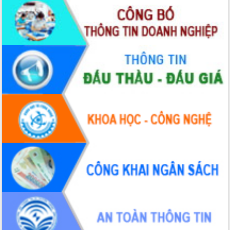
Thứ trưởng Bộ Y tế làm việc với tỉnh
Đắk Lắk về phát triển nhân lực y tế
cho trạm y tế cấp xã
Du lịch Đắk Lắk nâng tầm trải nghiệm
du khách thông qua Hệ thống cơ sở dữ
liệu và Bản đồ số
Tập huấn ứng dụng trí tuệ nhân tạo (AI)
trong thương mại điện tử năm 2026
Đoàn đại biểu Quốc hội tỉnh Đắk Lắk
trao đổi thông tin trước Kỳ họp thứ
nhất, Quốc hội khóa XVI
Quyết liệt cải cách hành chính, khơi
thông nguồn lực phát triển
Nâng cao hiệu lực, hiệu quả HĐND
tỉnh thông qua hiện đại hóa hành chính
Xã Ea Phê gắn cải cách hành chính với
chuyển đổi số
Phó Chủ tịch Thường trực UBND tỉnh
Hồ Thị Nguyên Thảo làm việc tại Trung
tâm Phục vụ hành chính công xã Ea
Phê