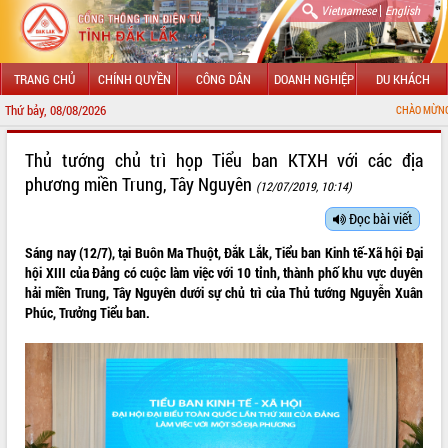
|
Vietnamese
English
TRANG CHỦ
CHÍNH QUYỀN
CÔNG DÂN
DOANH NGHIỆP
DU KHÁCH
Thứ bảy, 08/08/2026
CHÀO MỪNG ĐẾN VỚI C
GIỚI THIỆU
Thủ tướng chủ trì họp Tiểu ban KTXH với các địa
phương miền Trung, Tây Nguyên
(12/07/2019, 10:14)
LÃNH ĐẠO UBND TỈNH
Đọc bài viết
TIN TỨC SỰ KIỆN
Sáng nay (12/7), tại Buôn Ma Thuột, Đắk Lắk, Tiểu ban Kinh tế-Xã hội Đại
SỞ, BAN, NGÀNH
hội XIII của Đảng có cuộc làm việc với 10 tỉnh, thành phố khu vực duyên
hải miền Trung, Tây Nguyên dưới sự chủ trì của Thủ tướng Nguyễn Xuân
UBND CÁC XÃ, PHƯỜNG
Phúc, Trưởng Tiểu ban.
THÔNG TIN CHỈ ĐẠO ĐIỀU HÀNH
HỆ THỐNG VĂN BẢN
VĂN BẢN HĐND TỈNH