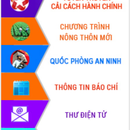
Xây dựng nông thôn mới: Nâng cao đời
sống người dân từ những mô hình thiết
thực
Quyết liệt tháo gỡ vướng mắc, đẩy
nhanh tiến độ các dự án trọng điểm
trong Khu kinh tế Nam Phú Yên
Hòn Yến phát triển du lịch gắn với bảo
tồn biển
Lấy ý kiến điều chỉnh Quy hoạch tỉnh
Đắk Lắk thời kỳ 2021-2030, tầm nhìn
đến năm 2050
Phát động chiến dịch 30 ngày đêm
giải phóng mặt bằng Tuyến đường bộ
ven biển
Đắk Lắk nỗ lực thúc đẩy tăng trưởng
kinh tế từ 10% trở lên trong Quý
II/2026
Đắk Lắk ký kết thỏa thuận hợp tác về
chuyển đổi số giai đoạn 2026 – 2030
với Tập đoàn Bưu chính Viễn thông
Việt Nam