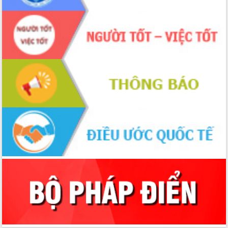
Xây dựng nền hành chính số đồng
hành cùng nông dân dân, doanh nghiệp
Giai đoạn 2026-2030, Đắk Lắk phấn
đấu có 77% xã đạt chuẩn nông thôn
mới
Chuyển đổi số 'mở đường' cho nông
nghiệp Đắk Lắk tăng trưởng bứt phá
Triển khai đồng bộ đo đạc, lập hồ sơ
địa chính, hoàn thiện cơ sở dữ liệu đất
đai
Ứng dụng sinh trắc học - Bước tiến
trong hành trình chuyển đổi số tại Đắk
Lắk
Đắk Lắk nâng cao hiệu quả công tác
Đảng từ Sổ tay đảng viên điện tử
Đắk Lắk đẩy mạnh nuôi biển công
nghệ, hướng tới phát triển thủy sản
bền vững
Tập huấn nâng cao năng lực triển khai
chuyển đổi số cho cán bộ, công chức