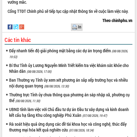
món ăn từ sầu riêng
vướng mắc.
Đắk Lắk công bố Quy hoạch và xúc
Cổng TTĐT Chính phủ sẽ tiếp tục cập nhật thông tin về cuộc làm việc này.
tiến đầu tư tỉnh
Theo chinhphu.vn
Ngành cá ngừ Đắk Lắk chủ động thích
In
ứng để giữ vững thị trường xuất khẩu
Diễn đàn Kinh tế tư nhân Việt Nam đột
Các tin khác
phá cơ chế - Hợp tác công tư
Đẩy nhanh tiến độ giải phóng mặt bằng các dự án trọng điểm
Đề án 06 tạo bước ngoặt đột phá trong
(08/08/2026,
cải cách hành chính tỉnh Đắk Lắk
19:53)
Kết nối tour, đẩy mạnh chuyển đổi số
Bí thư Tỉnh ủy Lương Nguyễn Minh Triết kiểm tra việc khám sức khỏe cho
để phát triển du lịch Đắk Lắk
Nhân dân
(08/08/2026, 17:05)
Khởi động Dự án Đầu tư xây dựng hạ
Ban Thường vụ Tỉnh ủy xem xét phương án sắp xếp trường học và nhiều
tầng kỹ thuật Cụm công nghiệp Tân
nội dung quan trọng
(08/08/2026, 13:30)
Tiến
Thường trực Tỉnh ủy chưa thông qua phương án sáp nhập xã, phường cụ
Gặp mặt các cơ quan báo chí nhân Kỷ
thể
(08/08/2026, 11:30)
niệm 101 năm Ngày Báo chí Cách
UBND tỉnh làm việc với Chủ đầu tư dự án Đầu tư xây dựng và kinh doanh
mạng Việt Nam
kết cấu hạ tầng Khu công nghiệp Phú Xuân
(07/08/2026, 19:47)
Đắk Lắk sơ kết 4 năm triển khai thực
Rà soát hiệu quả ứng dụng các đề tài khoa học và công nghệ, thúc đẩy
hiện Đề án 06 của Chính phủ
thương mại hóa kết quả nghiên cứu
(07/08/2026, 18:34)
Họp báo thông tin về Hội nghị Công bố