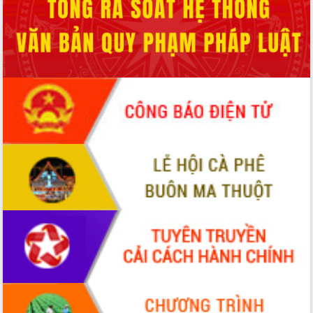
Tập huấn ứng dụng trí tuệ nhân tạo (AI)
trong thương mại điện tử năm 2026
Đoàn đại biểu Quốc hội tỉnh Đắk Lắk
trao đổi thông tin trước Kỳ họp thứ
nhất, Quốc hội khóa XVI
Quyết liệt cải cách hành chính, khơi
thông nguồn lực phát triển
Nâng cao hiệu lực, hiệu quả HĐND
tỉnh thông qua hiện đại hóa hành chính
Xã Ea Phê gắn cải cách hành chính với
chuyển đổi số
Phó Chủ tịch Thường trực UBND tỉnh
Hồ Thị Nguyên Thảo làm việc tại Trung
tâm Phục vụ hành chính công xã Ea
Phê
Xây dựng nền hành chính số đồng
hành cùng nông dân dân, doanh nghiệp
Giai đoạn 2026-2030, Đắk Lắk phấn
đấu có 77% xã đạt chuẩn nông thôn
mới