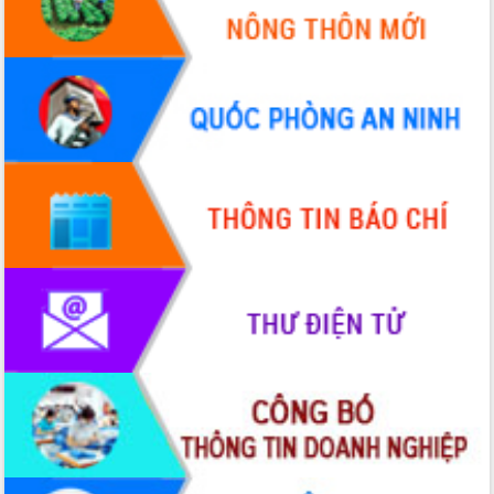
Chuyển đổi số 'mở đường' cho nông
nghiệp Đắk Lắk tăng trưởng bứt phá
Triển khai đồng bộ đo đạc, lập hồ sơ
địa chính, hoàn thiện cơ sở dữ liệu đất
đai
Ứng dụng sinh trắc học - Bước tiến
trong hành trình chuyển đổi số tại Đắk
Lắk
Đắk Lắk nâng cao hiệu quả công tác
Đảng từ Sổ tay đảng viên điện tử
Đắk Lắk đẩy mạnh nuôi biển công
nghệ, hướng tới phát triển thủy sản
bền vững
Tập huấn nâng cao năng lực triển khai
chuyển đổi số cho cán bộ, công chức
cấp xã
Đắk Lắk phát động hưởng ứng Ngày
Quyền của người tiêu dùng Việt Nam
2026
Đẩy mạnh cải cách hành chính, quyết
tâm đạt được mục tiêu tăng trưởng