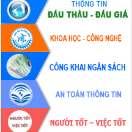
hai con số trong năm 2026
Tổ chức trang trọng Lễ hội Đền thờ
Lương Văn Chánh năm 2026
Phó Bí thư Tỉnh ủy Đắk Lắk Đỗ Hữu
Huy giữ chức Bí thư Đảng ủy Ủy Ban
Nhân dân tỉnh
Bệnh án điện tử thúc đẩy chuyển đổi
số y tế tại Đắk Lắk
Chuyển đổi số thư viện: Mở rộng
không gian tri thức trong thời đại số
Đánh giá, rút kinh nghiệm công tác tổ
chức diễn tập trước ngày bầu cử
Chương trình “Gặp gỡ hữu nghị –
Friendship Meeting New Year 2026”
Bầu cử Quốc hội và HĐND: Cử tri Đắk
Lắk gửi gắm niềm tin, kỳ vọng vào lá
phiếu
Đắk Lắk sẵn sàng các điều kiện cho
Ngày hội bầu cử đại biểu Quốc hội
khóa XVI và HĐND các cấp nhiệm kỳ