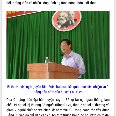
hội trường thôn và nhiều công trình hạ tầng nông thôn mới khác.
VIDEO
Loading the player...
Khám bệnh, cấp phát thuốc miễn phí
và tặng quà người dân xã Cư Pui
Hội nghị UBND tỉnh Đắk Lắk thường kỳ
tháng 7/2026
Lễ truy tặng danh hiệu “Bà Mẹ Việt
Nam Anh hùng” và trao Huân chương
Lao động
ALBUM ẢNH
UBND tỉnh Đắk Lắk triển khai nhiệm
vụ 6 tháng cuối năm 2026
Kỳ họp thứ Hai, Hội đồng nhân dân
tỉnh khóa XI quyết nghị nhiều nội dung
Bí thư Huyện ủy Nguyễn Đình Viên báo cáo kết quả thực hiện nhiệm vụ 9
quan trọng
tháng đầu năm của huyện Ea H’Leo.
Bí thư Tỉnh ủy Lương Nguyễn Minh
Triết thăm, tặng quà người có công với
Qua 9 tháng, trên địa bàn huyện xảy ra 36 vụ tai nạn giao thông, làm
cách mạng
chết 19 người, bị thương 33 người (tăng 01 vụ, tăng 2 người bị thương và
giảm 2 người chết so với cùng kỳ năm 2016). Trong công tác xây dựng
Rà soát, hoàn thiện hệ thống thiết chế
Đảng, huyện đã chỉ đạo các chi bộ trực thuộc Đảng bộ cơ sở tổ chức đại
văn hóa, thể thao đáp ứng yêu cầu
LIÊN KẾT WEB