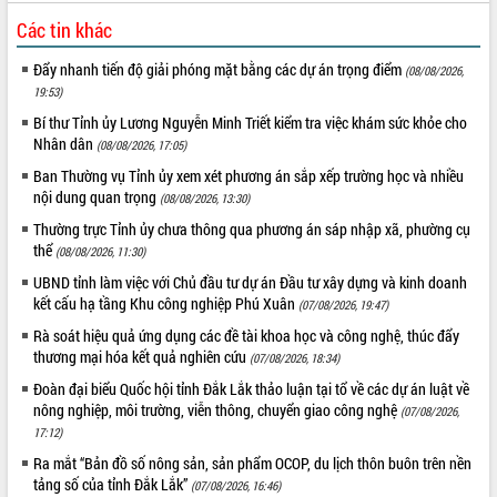
Tháo gỡ những vướng mắc, đẩy mạnh
Các tin khác
công tác cải cách thủ tục hành chính
tại Trung tâm Phục vụ hành chính
Đẩy nhanh tiến độ giải phóng mặt bằng các dự án trọng điểm
(08/08/2026,
công tỉnh
19:53)
Đắk Lắk: Tôn vinh 46 giải pháp tại Hội
Bí thư Tỉnh ủy Lương Nguyễn Minh Triết kiểm tra việc khám sức khỏe cho
thi Sáng tạo Kỹ thuật 2024 - 2025
Nhân dân
(08/08/2026, 17:05)
Đắk Lắk rà soát, điều chỉnh Đề án 190
Ban Thường vụ Tỉnh ủy xem xét phương án sắp xếp trường học và nhiều
về phát triển nuôi trồng thủy sản
nội dung quan trọng
(08/08/2026, 13:30)
Phó Chủ tịch UBND tỉnh Đắk Lắk
Thường trực Tỉnh ủy chưa thông qua phương án sáp nhập xã, phường cụ
Trương Công Thái kiểm tra thực địa
thể
(08/08/2026, 11:30)
Dự án cao tốc Khánh Hòa - Buôn Ma
Thuột
UBND tỉnh làm việc với Chủ đầu tư dự án Đầu tư xây dựng và kinh doanh
kết cấu hạ tầng Khu công nghiệp Phú Xuân
(07/08/2026, 19:47)
Định vị cà phê Việt Nam như một “di
sản sống” trong dòng chảy toàn cầu
Rà soát hiệu quả ứng dụng các đề tài khoa học và công nghệ, thúc đẩy
thương mại hóa kết quả nghiên cứu
Xây dựng nông thôn mới: Nâng cao đời
(07/08/2026, 18:34)
sống người dân từ những mô hình thiết
Đoàn đại biểu Quốc hội tỉnh Đắk Lắk thảo luận tại tổ về các dự án luật về
thực
nông nghiệp, môi trường, viễn thông, chuyển giao công nghệ
(07/08/2026,
Quyết liệt tháo gỡ vướng mắc, đẩy
17:12)
nhanh tiến độ các dự án trọng điểm
Ra mắt “Bản đồ số nông sản, sản phẩm OCOP, du lịch thôn buôn trên nền
trong Khu kinh tế Nam Phú Yên
tảng số của tỉnh Đắk Lắk”
(07/08/2026, 16:46)