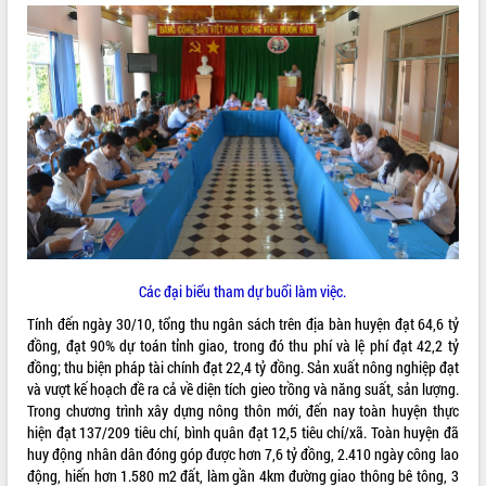
ĐIỂM TIN VĂN BẢN
QUY HOẠCH - KẾ HOẠCH
Các đại biểu tham dự buổi làm việc.
Tính đến ngày 30/10, tổng thu ngân sách trên địa bàn huyện đạt 64,6 tỷ
đồng, đạt 90% dự toán tỉnh giao, trong đó thu phí và lệ phí đạt 42,2 tỷ
đồng; thu biện pháp tài chính đạt 22,4 tỷ đồng. Sản xuất nông nghiệp đạt
và vượt kế hoạch đề ra cả về diện tích gieo trồng và năng suất, sản lượng.
Trong chương trình xây dựng nông thôn mới, đến nay toàn huyện thực
hiện đạt 137/209 tiêu chí, bình quân đạt 12,5 tiêu chí/xã. Toàn huyện đã
huy động nhân dân đóng góp được hơn 7,6 tỷ đồng, 2.410 ngày công lao
động, hiến hơn 1.580 m2 đất, làm gần 4km đường giao thông bê tông, 3