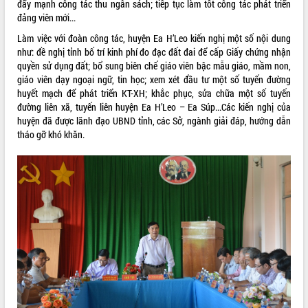
đẩy mạnh công tác thu ngân sách; tiếp tục làm tốt công tác phát triển
phá cơ chế - Hợp tác công tư
đảng viên mới...
Đề án 06 tạo bước ngoặt đột phá trong
cải cách hành chính tỉnh Đắk Lắk
Làm việc với đoàn công tác, huyện Ea H’Leo kiến nghị một số nội dung
như: đề nghị tỉnh bố trí kinh phí đo đạc đất đai để cấp Giấy chứng nhận
Kết nối tour, đẩy mạnh chuyển đổi số
quyền sử dụng đất; bổ sung biên chế giáo viên bậc mẫu giáo, mầm non,
để phát triển du lịch Đắk Lắk
giáo viên dạy ngoại ngữ, tin học; xem xét đầu tư một số tuyến đường
Khởi động Dự án Đầu tư xây dựng hạ
huyết mạch để phát triển KT-XH; khắc phục, sửa chữa một số tuyến
tầng kỹ thuật Cụm công nghiệp Tân
đường liên xã, tuyến liên huyện Ea H’Leo – Ea Súp...Các kiến nghị của
Tiến
huyện đã được lãnh đạo UBND tỉnh, các Sở, ngành giải đáp, hướng dẫn
Gặp mặt các cơ quan báo chí nhân Kỷ
tháo gỡ khó khăn.
niệm 101 năm Ngày Báo chí Cách
mạng Việt Nam
Đắk Lắk sơ kết 4 năm triển khai thực
hiện Đề án 06 của Chính phủ
Họp báo thông tin về Hội nghị Công bố
Quy hoạch và Xúc tiến đầu tư tỉnh Đắk
Lắk
Khơi thông điểm nghẽn, đẩy nhanh
giải ngân vốn khắc phục thiên tai
HĐND tỉnh thông qua điều chỉnh Quy
hoạch tỉnh thời kỳ 2021-2030