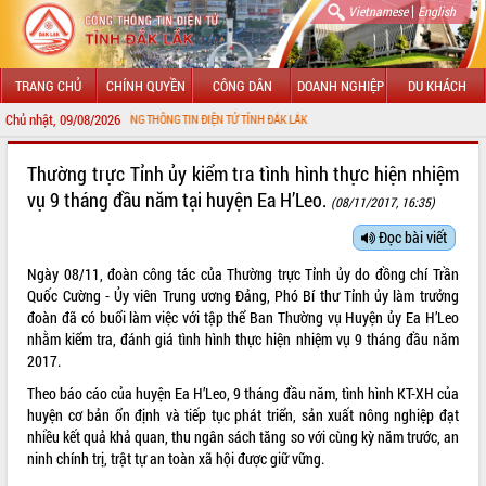
|
Vietnamese
English
TRANG CHỦ
CHÍNH QUYỀN
CÔNG DÂN
DOANH NGHIỆP
DU KHÁCH
Chủ nhật, 09/08/2026
ĐẾN VỚI CỔNG THÔNG TIN ĐIỆN TỬ TỈNH ĐẮK LẮK
GIỚI THIỆU
Thường trực Tỉnh ủy kiểm tra tình hình thực hiện nhiệm
vụ 9 tháng đầu năm tại huyện Ea H’Leo.
(08/11/2017, 16:35)
LÃNH ĐẠO UBND TỈNH
Đọc bài viết
TIN TỨC SỰ KIỆN
Ngày 08/11, đoàn công tác của Thường trực Tỉnh ủy do đồng chí Trần
SỞ, BAN, NGÀNH
Quốc Cường - Ủy viên Trung ương Đảng, Phó Bí thư Tỉnh ủy làm trưởng
đoàn đã có buổi làm việc với tập thể Ban Thường vụ Huyện ủy Ea H’Leo
UBND CÁC XÃ, PHƯỜNG
nhằm kiểm tra, đánh giá tình hình thực hiện nhiệm vụ 9 tháng đầu năm
2017.
THÔNG TIN CHỈ ĐẠO ĐIỀU HÀNH
Theo báo cáo của huyện Ea H’Leo, 9 tháng đầu năm, tình hình KT-XH của
huyện cơ bản ổn định và tiếp tục phát triển, sản xuất nông nghiệp đạt
HỆ THỐNG VĂN BẢN
nhiều kết quả khả quan, thu ngân sách tăng so với cùng kỳ năm trước, an
ninh chính trị, trật tự an toàn xã hội được giữ vững.
VĂN BẢN HĐND TỈNH