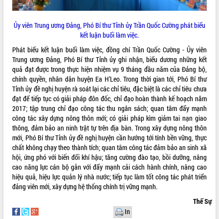
Hội thảo góp ý hồ sơ điều chỉnh quy
hoạch tỉnh Đắk Lắk thời kỳ 2021-2030,
tầm nhìn đến năm 2050
Ủy viên Trung ương Đảng, Phó Bí thư Tỉnh ủy Trần Quốc Cường phát biểu
kết luận buổi làm việc.
Nâng cao hiệu quả hoạt động của các
doanh nghiệp nhà nước
Phát biểu kết luận buổi làm việc, đồng chí Trần Quốc Cường - Ủy viên
Hội nghị triển khai kết nối mạng
Trung ương Đảng, Phó Bí thư Tỉnh ủy ghi nhận, biểu dương những kết
truyền số liệu chuyên dùng phục vụ cơ
quả đạt được trong thực hiện nhiệm vụ 9 tháng đầu năm của Đảng bộ,
quan Đảng, Nhà nước
chính quyền, nhân dân huyện Ea H’Leo. Trong thời gian tới, Phó Bí thư
Tỉnh ủy đề nghị huyện rà soát lại các chỉ tiêu, đặc biệt là các chỉ tiêu chưa
Lễ phát động chuỗi hoạt động chung
đạt để tiếp tục có giải pháp đôn đốc, chỉ đạo hoàn thành kế hoạch năm
tay làm sạch môi trường
2017; tập trung chỉ đạo công tác thu ngân sách; quan tâm đẩy mạnh
Xã Ea Kar bước chuyển mình trong
công tác xây dựng nông thôn mới; có giải pháp kìm giảm tai nạn giao
công tác cải cách hành chính mô hình
thông, đảm bảo an ninh trật tự trên địa bàn. Trong xây dựng nông thôn
mới
mới, Phó Bí thư Tỉnh ủy đề nghị huyện cần hướng tới tính bền vững, thực
UBND tỉnh họp báo định kỳ tháng 4
chất không chạy theo thành tích; quan tâm công tác đảm bảo an sinh xã
năm 2026
hội, ứng phó với biến đổi khí hậu; tăng cường đào tạo, bồi dưỡng, nâng
Hội thảo khoa học “Giải pháp thúc đẩy
cao năng lực cán bộ gắn với đẩy mạnh cải cách hành chính, nâng cao
phát triển nền kinh tế xanh tại tỉnh
hiệu quả, hiệu lực quản lý nhà nước; tiếp tục làm tốt công tác phát triển
Đắk Lắk”
đảng viên mới, xây dựng hệ thống chính trị vững mạnh.
Tăng cường giám sát, đôn đốc thực
Thế Sự
hiện nhiệm vụ quản lý tài sản công
In
hàng tuần