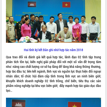
phá cơ chế - Hợp tác công tư
Đề án 06 tạo bước ngoặt đột phá trong
cải cách hành chính tỉnh Đắk Lắk
Kết nối tour, đẩy mạnh chuyển đổi số
để phát triển du lịch Đắk Lắk
Khởi động Dự án Đầu tư xây dựng hạ
tầng kỹ thuật Cụm công nghiệp Tân
Tiến
Gặp mặt các cơ quan báo chí nhân Kỷ
Hai tỉnh ký kết Bản ghi nhớ hợp tác năm 2018
niệm 101 năm Ngày Báo chí Cách
mạng Việt Nam
Qua trao đổi và đánh giá kết quả hợp tác, lãnh đạo 02 tỉnh tập trung
Đắk Lắk sơ kết 4 năm triển khai thực
phân tích tồn tại, kiến nghị giải pháp đối với một số vấn đề trọng tâm
hiện Đề án 06 của Chính phủ
như: nâng cao chất lượng cơ sở hạ tầng để tăng khả năng thông thương,
hợp tác đầu tư; liên kết ngành, lĩnh vực và nguồn lực thực hiện đối ngoại
Họp báo thông tin về Hội nghị Công bố
nhân dân; tổ chức hội đàm cấp tỉnh trong lĩnh vực an ninh biên giới;
Quy hoạch và Xúc tiến đầu tư tỉnh Đắk
khuyến khích doanh nghiệp 02 tỉnh trồng, chế biến, tiêu thụ các sản
Lắk
phẩm nông nghiệp tại khu vực biên giới; đẩy mạnh hợp tác giáo dục đào
Khơi thông điểm nghẽn, đẩy nhanh
tạo…
giải ngân vốn khắc phục thiên tai
HĐND tỉnh thông qua điều chỉnh Quy
hoạch tỉnh thời kỳ 2021-2030