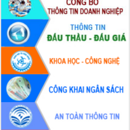
hai con số trong năm 2026
Tổ chức trang trọng Lễ hội Đền thờ
Lương Văn Chánh năm 2026
Phó Bí thư Tỉnh ủy Đắk Lắk Đỗ Hữu
Huy giữ chức Bí thư Đảng ủy Ủy Ban
Nhân dân tỉnh
Bệnh án điện tử thúc đẩy chuyển đổi
số y tế tại Đắk Lắk
Chuyển đổi số thư viện: Mở rộng
không gian tri thức trong thời đại số
Đánh giá, rút kinh nghiệm công tác tổ
chức diễn tập trước ngày bầu cử
Chương trình “Gặp gỡ hữu nghị –
Friendship Meeting New Year 2026”
Bầu cử Quốc hội và HĐND: Cử tri Đắk
Lắk gửi gắm niềm tin, kỳ vọng vào lá
phiếu
Đắk Lắk sẵn sàng các điều kiện cho
Ngày hội bầu cử đại biểu Quốc hội
khóa XVI và HĐND các cấp nhiệm kỳ