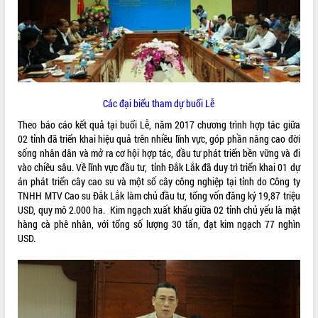
ĐIỂM TIN VĂN BẢN
QUY HOẠCH - KẾ HOẠCH
Các đại biểu tham dự buổi Lễ
Theo báo cáo kết quả tại buổi Lễ, năm 2017 chương trình hợp tác giữa
02 tỉnh đã triển khai hiệu quả trên nhiều lĩnh vực, góp phần nâng cao đời
sống nhân dân và mở ra cơ hội hợp tác, đầu tư phát triển bền vững và đi
vào chiều sâu. Về lĩnh vực đầu tư, tỉnh Đắk Lắk đã duy trì triển khai 01 dự
án phát triển cây cao su và một số cây công nghiệp tại tỉnh do Công ty
TNHH MTV Cao su Đắk Lắk làm chủ đầu tư, tổng vốn đăng ký 19,87 triệu
USD, quy mô 2.000 ha. Kim ngạch xuất khẩu giữa 02 tỉnh chủ yếu là mặt
hàng cà phê nhân, với tổng số lượng 30 tấn, đạt kim ngạch 77 nghìn
USD.