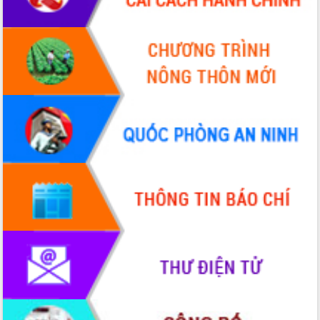
Chuyển đổi số 'mở đường' cho nông
nghiệp Đắk Lắk tăng trưởng bứt phá
Triển khai đồng bộ đo đạc, lập hồ sơ
địa chính, hoàn thiện cơ sở dữ liệu đất
đai
Ứng dụng sinh trắc học - Bước tiến
trong hành trình chuyển đổi số tại Đắk
Lắk
Đắk Lắk nâng cao hiệu quả công tác
Đảng từ Sổ tay đảng viên điện tử
Đắk Lắk đẩy mạnh nuôi biển công
nghệ, hướng tới phát triển thủy sản
bền vững
Tập huấn nâng cao năng lực triển khai
chuyển đổi số cho cán bộ, công chức
cấp xã
Đắk Lắk phát động hưởng ứng Ngày
Quyền của người tiêu dùng Việt Nam
2026
Đẩy mạnh cải cách hành chính, quyết
tâm đạt được mục tiêu tăng trưởng