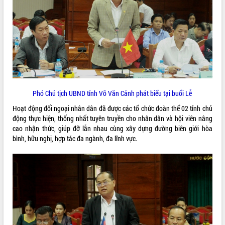
VIDEO
Loading the player...
Khám bệnh, cấp phát thuốc miễn phí
và tặng quà người dân xã Cư Pui
Hội nghị UBND tỉnh Đắk Lắk thường kỳ
tháng 7/2026
Phó Chủ tịch UBND tỉnh Võ Văn Cảnh phát biểu tại buổi Lễ
Lễ truy tặng danh hiệu “Bà Mẹ Việt
Nam Anh hùng” và trao Huân chương
Hoạt động đối ngoại nhân dân đã được các tổ chức đoàn thể 02 tỉnh chủ
Lao động
động thực hiện, thống nhất tuyên truyền cho nhân dân và hội viên nâng
ALBUM ẢNH
UBND tỉnh Đắk Lắk triển khai nhiệm
cao nhận thức, giúp đỡ lẫn nhau cùng xây dựng đường biên giới hòa
vụ 6 tháng cuối năm 2026
bình, hữu nghị, hợp tác đa ngành, đa lĩnh vực.
Kỳ họp thứ Hai, Hội đồng nhân dân
tỉnh khóa XI quyết nghị nhiều nội dung
quan trọng
Bí thư Tỉnh ủy Lương Nguyễn Minh
Triết thăm, tặng quà người có công với
cách mạng
Rà soát, hoàn thiện hệ thống thiết chế
văn hóa, thể thao đáp ứng yêu cầu
LIÊN KẾT WEB