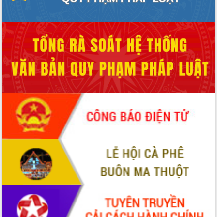
Tập huấn ứng dụng trí tuệ nhân tạo (AI)
trong thương mại điện tử năm 2026
Đoàn đại biểu Quốc hội tỉnh Đắk Lắk
trao đổi thông tin trước Kỳ họp thứ
nhất, Quốc hội khóa XVI
Quyết liệt cải cách hành chính, khơi
thông nguồn lực phát triển
Nâng cao hiệu lực, hiệu quả HĐND
tỉnh thông qua hiện đại hóa hành chính
Xã Ea Phê gắn cải cách hành chính với
chuyển đổi số
Phó Chủ tịch Thường trực UBND tỉnh
Hồ Thị Nguyên Thảo làm việc tại Trung
tâm Phục vụ hành chính công xã Ea
Phê
Xây dựng nền hành chính số đồng
hành cùng nông dân dân, doanh nghiệp
Giai đoạn 2026-2030, Đắk Lắk phấn
đấu có 77% xã đạt chuẩn nông thôn
mới