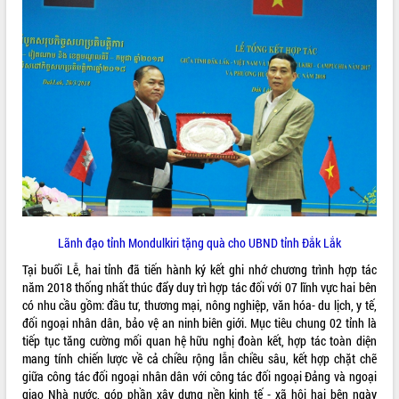
Hội thảo góp ý hồ sơ điều chỉnh quy
hoạch tỉnh Đắk Lắk thời kỳ 2021-2030,
tầm nhìn đến năm 2050
Nâng cao hiệu quả hoạt động của các
doanh nghiệp nhà nước
Hội nghị triển khai kết nối mạng
truyền số liệu chuyên dùng phục vụ cơ
quan Đảng, Nhà nước
Lễ phát động chuỗi hoạt động chung
tay làm sạch môi trường
Xã Ea Kar bước chuyển mình trong
công tác cải cách hành chính mô hình
mới
Lãnh đạo tỉnh Mondulkiri tặng quà cho UBND tỉnh Đắk Lắk
UBND tỉnh họp báo định kỳ tháng 4
Tại buổi Lễ, hai tỉnh đã tiến hành ký kết ghi nhớ chương trình hợp tác
năm 2026
năm 2018 thống nhất thúc đẩy duy trì hợp tác đối với 07 lĩnh vực hai bên
Hội thảo khoa học “Giải pháp thúc đẩy
có nhu cầu gồm: đầu tư, thương mại, nông nghiệp, văn hóa- du lịch, y tế,
phát triển nền kinh tế xanh tại tỉnh
đối ngoại nhân dân, bảo vệ an ninh biên giới. Mục tiêu chung 02 tỉnh là
Đắk Lắk”
tiếp tục tăng cường mối quan hệ hữu nghị đoàn kết, hợp tác toàn diện
mang tính chiến lược về cả chiều rộng lẫn chiều sâu, kết hợp chặt chẽ
Tăng cường giám sát, đôn đốc thực
giữa công tác đối ngoại nhân dân với công tác đối ngoại Đảng và ngoại
hiện nhiệm vụ quản lý tài sản công
giao Nhà nước, góp phần xây dựng nền kinh tế - xã hội hai bên ngày
hàng tuần