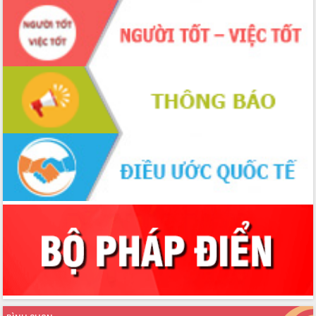
2026-2031
Đảm bảo cuộc bầu cử đại biểu Quốc
hội và đại biểu HĐND các cấp diễn ra
an toàn, hiệu quả, đúng quy định
Thủ tướng Chính phủ Phạm Minh Chính
kiểm tra, chỉ đạo hoàn thành các dự
án cao tốc và thăm khu tái định cư tại
Đắk Lắk
Sôi nổi Hội đua ngựa truyền thống Gò
Thì Thùng mừng Xuân Bính Ngọ 2026
Lãnh đạo tỉnh dâng hương tưởng niệm
tại Đập Đồng Cam đầu Xuân Bính Ngọ
Ngành nông nghiệp phấn đấu tăng
trưởng đạt 5,86% trong năm 2026
UBND tỉnh Đắk Lắk triển khai công tác
quốc phòng, quân sự địa phương năm
2026
Đắk Lắk tập trung toàn lực khắc phục
tồn tại IUU, sẵn sàng làm việc với
Đoàn thanh tra EC
Chủ tịch UBND tỉnh Tạ Anh Tuấn thăm,