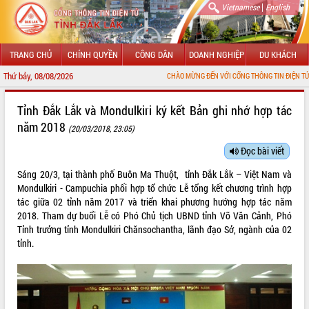
|
Vietnamese
English
TRANG CHỦ
CHÍNH QUYỀN
CÔNG DÂN
DOANH NGHIỆP
DU KHÁCH
Thứ bảy, 08/08/2026
CHÀO MỪNG ĐẾN VỚI CỔNG THÔNG TIN ĐIỆN TỬ TỈNH ĐẮK LẮK
GIỚI THIỆU
Tỉnh Đắk Lắk và Mondulkiri ký kết Bản ghi nhớ hợp tác
năm 2018
(20/03/2018, 23:05)
LÃNH ĐẠO UBND TỈNH
Đọc bài viết
TIN TỨC SỰ KIỆN
Sáng 20/3, tại thành phố Buôn Ma Thuột, tỉnh Đắk Lắk – Việt Nam và
SỞ, BAN, NGÀNH
Mondulkiri - Campuchia phối hợp tổ chức Lễ tổng kết chương trình hợp
tác giữa 02 tỉnh năm 2017 và triển khai phương hướng hợp tác năm
UBND CÁC XÃ, PHƯỜNG
2018. Tham dự buổi Lễ có Phó Chủ tịch UBND tỉnh Võ Văn Cảnh, Phó
Tỉnh trưởng tỉnh Mondulkiri Chănsochantha, lãnh đạo Sở, ngành của 02
tỉnh.
THÔNG TIN CHỈ ĐẠO ĐIỀU HÀNH
HỆ THỐNG VĂN BẢN
VĂN BẢN HĐND TỈNH