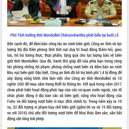
phát triển mới
Thường trực HĐND tỉnh Đắk Lắk gặp
mặt Đoàn chuyên gia y tế TP. Hồ Chí
Minh
THỐNG KÊ TRUY CẬP
Lễ truy điệu và an táng hài cốt liệt sĩ
Phó Tỉnh trưởng tỉnh Mondulkiri Chănsochantha phát biểu tại buổi Lễ
tại Nghĩa trang Liệt sĩ xã Sơn Hòa
Hôm nay:
30680
Bên cạnh đó, để đảm bảo công tác an ninh biên giới, Công an tỉnh và lực
Bàn giải pháp tháo gỡ khó khăn trong
Tất cả:
66076003
lượng Bộ đội Biên phòng tỉnh tích cực duy trì hoạt động thăm hỏi, giao
xuất khẩu sầu riêng và triển khai quy
lưu, hỗ trợ lương thực, thực phẩm, tặng quà cho lực lượng bảo vệ biên
định EUDR
giới tỉnh Mondulkiri. Qua đó, tranh thủ giúp đỡ của phía bạn trong công
Thứ trưởng Bộ Nông nghiệp và Môi
tác phòng chống tội phạm, phòng chống vượt biên và đảm bảo an ninh
trường Nguyễn Hoàng Hiệp khảo sát
khu vực biên giới. Đặc biệt, Công an tỉnh đã hỗ trợ kinh phí 1,4 tỷ đồng để
vùng trồng và doanh nghiệp đóng gói
xây dựng công trình nhà làm việc cho Công an tỉnh Mondulkiri và 10
sầu riêng tại Đắk Lắk
nghìn USD để mua sắm trang thiết bị thông tin. Kết quả trong năm 2017
Trình diễn nghệ thuật chế biến các
chưa phát hiện hoạt động phức tạp của các cơ quan nước ngoài, các tổ
món ăn từ sầu riêng
chức phản động ở địa bàn các xã biên giới, cũng như hoạt động của
Đắk Lắk công bố Quy hoạch và xúc
Fulro và đối tượng vượt biên vì mục đích chính trị. Trong năm xảy ra 10
tiến đầu tư tỉnh
vụ, 32 đối tượng vi phạm Quy chế biên giới (giảm 06 vụ và 15 đối tượng
so với 2016) chủ yếu đối tượng vượt biên để khai thác lâm sản, săn bắt
Ngành cá ngừ Đắk Lắk chủ động thích
động vật rừng trái phép.
ứng để giữ vững thị trường xuất khẩu
Diễn đàn Kinh tế tư nhân Việt Nam đột