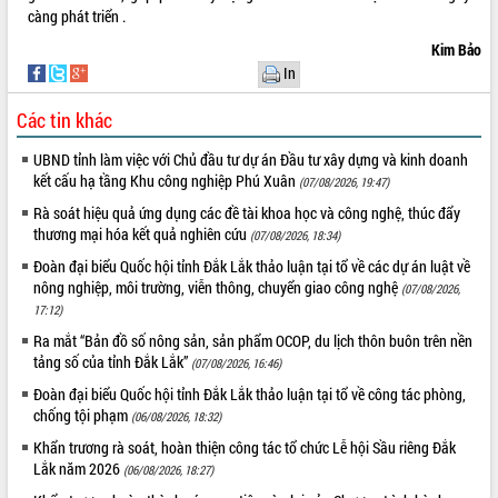
càng phát triển .
Tháo gỡ những vướng mắc, đẩy mạnh
công tác cải cách thủ tục hành chính
Kim Bảo
tại Trung tâm Phục vụ hành chính
In
công tỉnh
Đắk Lắk: Tôn vinh 46 giải pháp tại Hội
Các tin khác
thi Sáng tạo Kỹ thuật 2024 - 2025
UBND tỉnh làm việc với Chủ đầu tư dự án Đầu tư xây dựng và kinh doanh
Đắk Lắk rà soát, điều chỉnh Đề án 190
kết cấu hạ tầng Khu công nghiệp Phú Xuân
(07/08/2026, 19:47)
về phát triển nuôi trồng thủy sản
Rà soát hiệu quả ứng dụng các đề tài khoa học và công nghệ, thúc đẩy
Phó Chủ tịch UBND tỉnh Đắk Lắk
thương mại hóa kết quả nghiên cứu
(07/08/2026, 18:34)
Trương Công Thái kiểm tra thực địa
Dự án cao tốc Khánh Hòa - Buôn Ma
Đoàn đại biểu Quốc hội tỉnh Đắk Lắk thảo luận tại tổ về các dự án luật về
Thuột
nông nghiệp, môi trường, viễn thông, chuyển giao công nghệ
(07/08/2026,
Định vị cà phê Việt Nam như một “di
17:12)
sản sống” trong dòng chảy toàn cầu
Ra mắt “Bản đồ số nông sản, sản phẩm OCOP, du lịch thôn buôn trên nền
Xây dựng nông thôn mới: Nâng cao đời
tảng số của tỉnh Đắk Lắk”
(07/08/2026, 16:46)
sống người dân từ những mô hình thiết
Đoàn đại biểu Quốc hội tỉnh Đắk Lắk thảo luận tại tổ về công tác phòng,
thực
chống tội phạm
(06/08/2026, 18:32)
Quyết liệt tháo gỡ vướng mắc, đẩy
Khẩn trương rà soát, hoàn thiện công tác tổ chức Lễ hội Sầu riêng Đắk
nhanh tiến độ các dự án trọng điểm
Lắk năm 2026
(06/08/2026, 18:27)
trong Khu kinh tế Nam Phú Yên