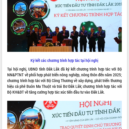
ứng để giữ vững thị trường xuất khẩu
Diễn đàn Kinh tế tư nhân Việt Nam đột
phá cơ chế - Hợp tác công tư
Đề án 06 tạo bước ngoặt đột phá trong
cải cách hành chính tỉnh Đắk Lắk
Kết nối tour, đẩy mạnh chuyển đổi số
để phát triển du lịch Đắk Lắk
Khởi động Dự án Đầu tư xây dựng hạ
tầng kỹ thuật Cụm công nghiệp Tân
Ký kết các chương trình hợp tác tại hội nghị
Tiến
Gặp mặt các cơ quan báo chí nhân Kỷ
Tại hội nghị, UBND tỉnh Đắk Lắk đã ký kết chương trình hợp tác với Bộ
niệm 101 năm Ngày Báo chí Cách
NN&PTNT về phối hợp phát triển nông nghiệp, nông thôn đến năm 2025;
mạng Việt Nam
chương trình hợp tác với Bộ Công Thương về xây dựng, phát triển thương
hiệu cà phê Buôn Ma Thuột và trái Bơ Đắk Lắk; chương trình hợp tác với
Đắk Lắk sơ kết 4 năm triển khai thực
Bộ KH&ĐT về tăng cường hợp tác xúc tiến đầu tư vào Đắk Lắk.
hiện Đề án 06 của Chính phủ
Họp báo thông tin về Hội nghị Công bố
Quy hoạch và Xúc tiến đầu tư tỉnh Đắk
Lắk
Khơi thông điểm nghẽn, đẩy nhanh
giải ngân vốn khắc phục thiên tai