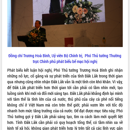
hiện nhiệm vụ quản lý tài sản công
hàng tuần
Tháo gỡ những vướng mắc, đẩy mạnh
công tác cải cách thủ tục hành chính
tại Trung tâm Phục vụ hành chính
công tỉnh
Đắk Lắk: Tôn vinh 46 giải pháp tại Hội
thi Sáng tạo Kỹ thuật 2024 - 2025
Đồng chí Trương Hoà Bình, Uỷ viên Bộ Chính trị, Phó Thủ tướng Thường
Đắk Lắk rà soát, điều chỉnh Đề án 190
trực Chính phủ phát biểu bế mạc hội nghị
về phát triển nuôi trồng thủy sản
Phó Chủ tịch UBND tỉnh Đắk Lắk
Phát biểu kết luận hội nghị, Phó Thủ tướng Trương Hoà Bình ghi nhận
Trương Công Thái kiểm tra thực địa
những nỗ lực, cố gắng và sự phát triển của tỉnh Đắk Lắk trong thời gian
Dự án cao tốc Khánh Hòa - Buôn Ma
qua nhưng cũng nhìn nhận Đắk Lắk vẫn là một tỉnh còn khó khăn. Vì vậy,
Thuột
để Đắk Lắk phát triển hơn thời gian tới cần phải có tầm nhìn mới, tạo
luồng sinh khí mới và đổi mới sáng tạo. Đắk Lắk phải khẳng định lại mình
Định vị cà phê Việt Nam như một “di
với tâm thế là tỉnh lớn của cả nước, thủ phủ của cây cà phê nổi tiếng
sản sống” trong dòng chảy toàn cầu
không chỉ ở Việt Nam mà còn trên thế giới; phải vươn lên với tốc độ
Xây dựng nông thôn mới: Nâng cao đời
nhanh hơn mức tăng trưởng của cả nước. Để đạt được mục tiêu này, Phó
sống người dân từ những mô hình thiết
Thủ tướng gợi ý Đắk Lắk phải sáng tạo, tìm ra cách làm mới quyết liệt
thực
hơn. Tỉnh Đắk Lắk cần phải có quy hoạch tổng thể, có tầm nhìn xa về
Quyết liệt tháo gỡ vướng mắc, đẩy
kinh tế xã hội, không gian phát triển hợp lý trên tất cả các lĩnh vực gắn