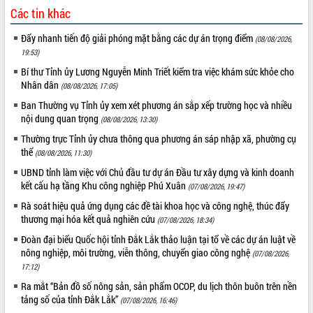
du khách thông qua Hệ thống cơ sở dữ
Các tin khác
liệu và Bản đồ số
Đẩy nhanh tiến độ giải phóng mặt bằng các dự án trọng điểm
(08/08/2026,
Tập huấn ứng dụng trí tuệ nhân tạo (AI)
19:53)
trong thương mại điện tử năm 2026
Bí thư Tỉnh ủy Lương Nguyễn Minh Triết kiểm tra việc khám sức khỏe cho
Đoàn đại biểu Quốc hội tỉnh Đắk Lắk
Nhân dân
trao đổi thông tin trước Kỳ họp thứ
(08/08/2026, 17:05)
nhất, Quốc hội khóa XVI
Ban Thường vụ Tỉnh ủy xem xét phương án sắp xếp trường học và nhiều
Quyết liệt cải cách hành chính, khơi
nội dung quan trọng
(08/08/2026, 13:30)
thông nguồn lực phát triển
Thường trực Tỉnh ủy chưa thông qua phương án sáp nhập xã, phường cụ
Nâng cao hiệu lực, hiệu quả HĐND
thể
(08/08/2026, 11:30)
tỉnh thông qua hiện đại hóa hành chính
UBND tỉnh làm việc với Chủ đầu tư dự án Đầu tư xây dựng và kinh doanh
Xã Ea Phê gắn cải cách hành chính với
kết cấu hạ tầng Khu công nghiệp Phú Xuân
(07/08/2026, 19:47)
chuyển đổi số
Rà soát hiệu quả ứng dụng các đề tài khoa học và công nghệ, thúc đẩy
Phó Chủ tịch Thường trực UBND tỉnh
thương mại hóa kết quả nghiên cứu
(07/08/2026, 18:34)
Hồ Thị Nguyên Thảo làm việc tại Trung
Đoàn đại biểu Quốc hội tỉnh Đắk Lắk thảo luận tại tổ về các dự án luật về
tâm Phục vụ hành chính công xã Ea
nông nghiệp, môi trường, viễn thông, chuyển giao công nghệ
Phê
(07/08/2026,
17:12)
Xây dựng nền hành chính số đồng
hành cùng nông dân dân, doanh nghiệp
Ra mắt “Bản đồ số nông sản, sản phẩm OCOP, du lịch thôn buôn trên nền
tảng số của tỉnh Đắk Lắk”
(07/08/2026, 16:46)
Giai đoạn 2026-2030, Đắk Lắk phấn