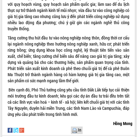
nhanh tiến độ các dự án trọng điểm
với quy hoạch vùng, quy hoạch sản phẩm quốc gia; làm sao để du lịch
trong Khu kinh tế Nam Phú Yên
thực sự trở thành ngành kinh tế mũi nhọn; vừa đầu tư vào công nghiệp có
Hòn Yến phát triển du lịch gắn với bảo
giá trị gia tăng cao nhưng cũng lưu ý đến phát triển công nghiệp sử dụng
tồn biển
nhiều lao động địa phương; chú ý giữ gìn các ngành nghề thủ công
truyền thống.
Lấy ý kiến điều chỉnh Quy hoạch tỉnh
Đắk Lắk thời kỳ 2021-2030, tầm nhìn
Tăng cường thu hút đầu tư vào nông nghiệp nông thôn, đồng thời cơ cấu
đến năm 2050
lại ngành nông nghiệp theo hướng nông nghiệp xanh, hữu cơ; phát triển
Phát động chiến dịch 30 ngày đêm
rừng trồng; ứng dụng khoa học công nghệ, kỹ thuật tiên tiến vào sản
giải phóng mặt bằng Tuyến đường bộ
xuất, chế biến; tăng cường chế biến sâu để nâng cao giá trị gia tăng; xây
ven biển
dựng và quảng bá cho các thương hiệu, sản phẩm quan trọng của tỉnh.
Phát triển sản xuất kinh doanh cà phê theo chuỗi giá trị để cà phê Buôn
Đắk Lắk nỗ lực thúc đẩy tăng trưởng
Ma Thuột trở thành ngành hàng có hàm lượng giá trị gia tăng cao, một
kinh tế từ 10% trở lên trong Quý
sản phẩm có sức mạnh ngang tầm thế giới.
II/2026
Đắk Lắk ký kết thỏa thuận hợp tác về
Bên cạnh đó, Phó Thủ tướng cũng yêu cầu tỉnh Đắk Lắk tiếp tục cải thiện
chuyển đổi số giai đoạn 2026 – 2030
môi trường đầu tư kinh doanh; kêu gọi các dự án đầu tư trải đều trên tất
với Tập đoàn Bưu chính Viễn thông
cả các lĩnh vực văn hoá – kinh tế - xã hội; liên kết chuỗi giá trị với các tỉnh
Việt Nam
Tây Nguyên, duyên hải miền Trung, các tỉnh Nam Lào và Campuchia, đáp
ứng yêu cầu phát triển trong tình hình mới.
Thứ trưởng Bộ Y tế làm việc với tỉnh
Đắk Lắk về phát triển nhân lực y tế
Hồng Mong
cho trạm y tế cấp xã
In
Du lịch Đắk Lắk nâng tầm trải nghiệm