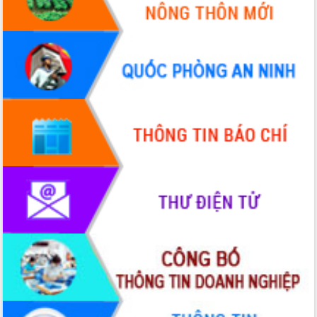
Ngày hội bầu cử đại biểu Quốc hội
khóa XVI và HĐND các cấp nhiệm kỳ
2026-2031
Đảm bảo cuộc bầu cử đại biểu Quốc
hội và đại biểu HĐND các cấp diễn ra
an toàn, hiệu quả, đúng quy định
Thủ tướng Chính phủ Phạm Minh Chính
kiểm tra, chỉ đạo hoàn thành các dự
án cao tốc và thăm khu tái định cư tại
Đắk Lắk
Sôi nổi Hội đua ngựa truyền thống Gò
Thì Thùng mừng Xuân Bính Ngọ 2026
Lãnh đạo tỉnh dâng hương tưởng niệm
tại Đập Đồng Cam đầu Xuân Bính Ngọ
Ngành nông nghiệp phấn đấu tăng
trưởng đạt 5,86% trong năm 2026
UBND tỉnh Đắk Lắk triển khai công tác
quốc phòng, quân sự địa phương năm
2026
Đắk Lắk tập trung toàn lực khắc phục
tồn tại IUU, sẵn sàng làm việc với