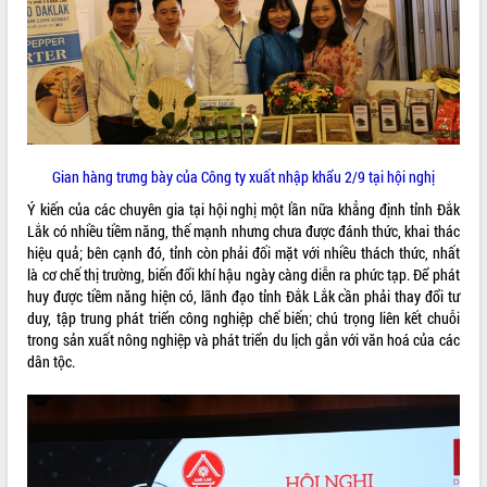
Rà soát, hoàn thiện hệ thống thiết chế
văn hóa, thể thao đáp ứng yêu cầu
phát triển mới
Thường trực HĐND tỉnh Đắk Lắk gặp
THỐNG KÊ TRUY CẬP
mặt Đoàn chuyên gia y tế TP. Hồ Chí
Minh
Hôm nay:
22236
Lễ truy điệu và an táng hài cốt liệt sĩ
Tất cả:
66107904
Gian hàng trưng bày của Công ty xuất nhập khẩu 2/9 tại hội nghị
tại Nghĩa trang Liệt sĩ xã Sơn Hòa
Ý kiến của các chuyên gia tại hội nghị một lần nữa khẳng định tỉnh Đắk
Bàn giải pháp tháo gỡ khó khăn trong
Lắk có nhiều tiềm năng, thế mạnh nhưng chưa được đánh thức, khai thác
xuất khẩu sầu riêng và triển khai quy
hiệu quả; bên cạnh đó, tỉnh còn phải đối mặt với nhiều thách thức, nhất
định EUDR
là cơ chế thị trường, biến đổi khí hậu ngày càng diễn ra phức tạp. Để phát
Thứ trưởng Bộ Nông nghiệp và Môi
huy được tiềm năng hiện có, lãnh đạo tỉnh Đắk Lắk cần phải thay đổi tư
trường Nguyễn Hoàng Hiệp khảo sát
duy, tập trung phát triển công nghiệp chế biến; chú trọng liên kết chuỗi
vùng trồng và doanh nghiệp đóng gói
trong sản xuất nông nghiệp và phát triển du lịch gắn với văn hoá của các
sầu riêng tại Đắk Lắk
dân tộc.
Trình diễn nghệ thuật chế biến các
món ăn từ sầu riêng
Đắk Lắk công bố Quy hoạch và xúc
tiến đầu tư tỉnh
Ngành cá ngừ Đắk Lắk chủ động thích