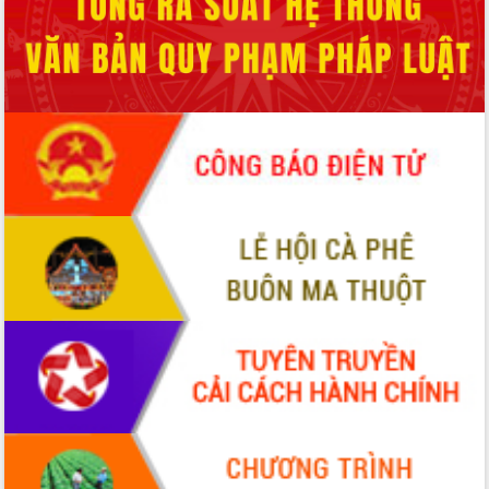
Đẩy mạnh cải cách hành chính, quyết
tâm đạt được mục tiêu tăng trưởng
hai con số trong năm 2026
Tổ chức trang trọng Lễ hội Đền thờ
Lương Văn Chánh năm 2026
Phó Bí thư Tỉnh ủy Đắk Lắk Đỗ Hữu
Huy giữ chức Bí thư Đảng ủy Ủy Ban
Nhân dân tỉnh
Bệnh án điện tử thúc đẩy chuyển đổi
số y tế tại Đắk Lắk
Chuyển đổi số thư viện: Mở rộng
không gian tri thức trong thời đại số
Đánh giá, rút kinh nghiệm công tác tổ
chức diễn tập trước ngày bầu cử
Chương trình “Gặp gỡ hữu nghị –
Friendship Meeting New Year 2026”
Bầu cử Quốc hội và HĐND: Cử tri Đắk
Lắk gửi gắm niềm tin, kỳ vọng vào lá
phiếu
Đắk Lắk sẵn sàng các điều kiện cho