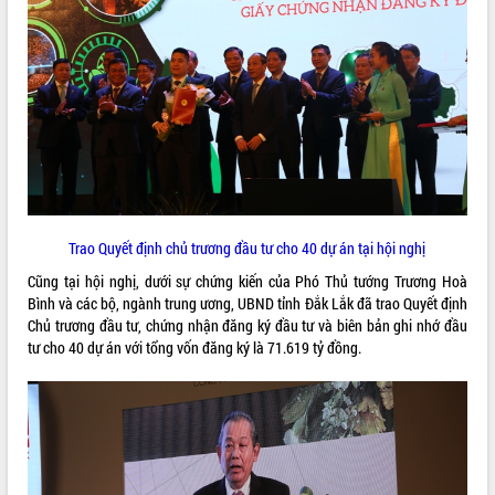
HĐND tỉnh thông qua điều chỉnh Quy
hoạch tỉnh thời kỳ 2021-2030
Hội thảo góp ý hồ sơ điều chỉnh quy
hoạch tỉnh Đắk Lắk thời kỳ 2021-2030,
tầm nhìn đến năm 2050
Nâng cao hiệu quả hoạt động của các
doanh nghiệp nhà nước
Hội nghị triển khai kết nối mạng
truyền số liệu chuyên dùng phục vụ cơ
quan Đảng, Nhà nước
Trao Quyết định chủ trương đầu tư cho 40 dự án tại hội nghị
Lễ phát động chuỗi hoạt động chung
tay làm sạch môi trường
Cũng tại hội nghị, dưới sự chứng kiến của Phó Thủ tướng Trương Hoà
Xã Ea Kar bước chuyển mình trong
Bình và các bộ, ngành trung ương, UBND tỉnh Đắk Lắk đã trao Quyết định
công tác cải cách hành chính mô hình
Chủ trương đầu tư, chứng nhận đăng ký đầu tư và biên bản ghi nhớ đầu
mới
tư cho 40 dự án với tổng vốn đăng ký là 71.619 tỷ đồng.
UBND tỉnh họp báo định kỳ tháng 4
năm 2026
Hội thảo khoa học “Giải pháp thúc đẩy
phát triển nền kinh tế xanh tại tỉnh
Đắk Lắk”
Tăng cường giám sát, đôn đốc thực