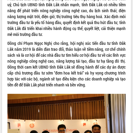
uỷ, Chủ tịch UBND tỉnh Đắk Lắk nhấn mạnh, tỉnh Đắk Lắk có nhiều tiềm
VIDEO
năng để phát triển nông nghiệp công nghệ cao, du lịch sinh thái; điện
năng lượng mặt trời, điện gió; thị trường tiêu thụ hàng hoá. Xác định môi
Loading the player...
trường đầu tư là yếu tố hàng đầu, quyết định kết quả thu hút đầu tư, tỉnh
Đắk Lắk đã triển khai nhiều hành động cụ thể, quyết liệt, cải thiện mạnh
Trailer Lễ hội Sầu riêng Đắk Lắk năm
mẽ môi trường đầu tư.
2026
Khám bệnh, cấp phát thuốc miễn phí
Đồng chí Phạm Ngọc Nghị cho rằng, hội nghị xúc tiến đầu tư tỉnh Đắk
và tặng quà người dân xã Cư Pui
Lắk năm 2019 là diễn đàn trao đổi, thảo luận về tiềm năng, cơ chế chính
sách và là cơ hội để các nhà đầu tư tìm hiểu cơ hội đầu tư về các lĩnh vực
Hội nghị UBND tỉnh Đắk Lắk thường kỳ
nông nghiệp công nghệ cao, năng lượng tái tạo, đầu tư hạ tầng đô thị.
tháng 7/2026
Đồng thời cam kết UBND tỉnh Đắk Lắk sẽ đồng hành để các dự án được
Lễ truy tặng danh hiệu “Bà Mẹ Việt
cấp chủ trương đầu tư sớm “đơm hoa kết trái” và hy vọng chương trình
ALBUM ẢNH
Nam Anh hùng” và trao Huân chương
hợp tác với các bộ, ngành sẽ tạo điều kiện cho các doanh nghiệp và tạo
Lao động
tiền đề để Đắk Lắk phát triển nhanh và bền vững.
UBND tỉnh Đắk Lắk triển khai nhiệm
vụ 6 tháng cuối năm 2026
Kỳ họp thứ Hai, Hội đồng nhân dân
tỉnh khóa XI quyết nghị nhiều nội dung
quan trọng
Bí thư Tỉnh ủy Lương Nguyễn Minh
Triết thăm, tặng quà người có công với
cách mạng
LIÊN KẾT WEB