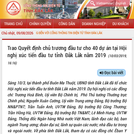
|
Vietnamese
English
TRANG CHỦ
CHÍNH QUYỀN
CÔNG DÂN
DOANH NGHIỆP
DU KHÁCH
Chủ nhật, 09/08/2026
CHÀO MỪNG ĐẾN VỚI CỔNG THÔNG TIN ĐIỆN TỬ TỈNH ĐẮK LẮK
GIỚI THIỆU
Trao Quyết định chủ trương đầu tư cho 40 dự án tại Hội
nghị xúc tiến đầu tư tỉnh Đắk Lắk năm 2019
(10/03/2019,
LÃNH ĐẠO UBND TỈNH
16:16)
TIN TỨC SỰ KIỆN
Đọc bài viết
SỞ, BAN, NGÀNH
Sáng 10/3, tại thành phố Buôn Ma Thuột, UBND tỉnh Đắk Lắk đã tổ chức
Hội nghị xúc tiến đầu tư tỉnh Đắk Lắk năm 2019. Dự hội nghị có các đồng
UBND CÁC XÃ, PHƯỜNG
chí: Trương Hoà Bình, Uỷ viên Bộ Chính trị, Phó Thủ tướng Thường trực
Chính phủ; Nguyễn Xuân Cường, Uỷ viên Trung ương Đảng, Bộ trưởng Bộ
THÔNG TIN CHỈ ĐẠO ĐIỀU HÀNH
NN&PTNT; Trần Tuấn Anh, UVTW Đảng, Bộ trưởng Bộ Công Thương;
Trần Hồng Hà, UVTW Đảng, Bộ trưởng Bộ TN&MT; Lê Minh Hưng, UVTW
HỆ THỐNG VĂN BẢN
Đảng, Thống đốc Ngân hàng Nhà nước Việt Nam, lãnh đạo các bộ, ban
ngành Trung ương; đoàn đại sứ, lãnh sự quán các nước; nhà đầu tư trong
VĂN BẢN HĐND TỈNH
và ngoài nước. Về phía tỉnh Đắk Lắk, tham dự có các đồng chí: Êban Y