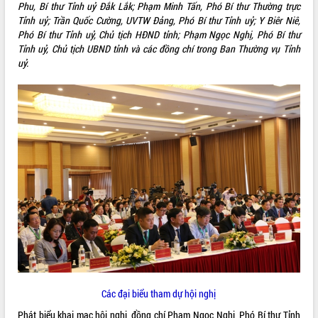
Phu, Bí thư Tỉnh uỷ Đắk Lắk; Phạm Minh Tấn, Phó Bí thư Thường trực
ĐIỂM TIN VĂN BẢN
Tỉnh uỷ; Trần Quốc Cường, UVTW Đảng, Phó Bí thư Tỉnh uỷ; Y Biêr Niê,
Phó Bí thư Tỉnh uỷ, Chủ tịch HĐND tỉnh; Phạm Ngọc Nghị, Phó Bí thư
Tỉnh uỷ, Chủ tịch UBND tỉnh và các đồng chí trong Ban Thường vụ Tỉnh
QUY HOẠCH - KẾ HOẠCH
uỷ.
Các đại biểu tham dự hội nghị
Phát biểu khai mạc hội nghị, đồng chí Phạm Ngọc Nghị, Phó Bí thư Tỉnh