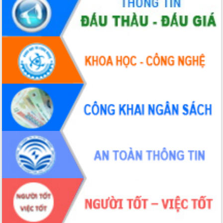
Đoàn thanh tra EC
Chủ tịch UBND tỉnh Tạ Anh Tuấn thăm,
chúc mừng các bệnh viện nhân Ngày
Thầy thuốc Việt Nam
Rộn ràng lễ hội truyền thống Sông
nước Đà Nông lần thứ I năm 2026
Kỳ họp Chuyên đề lần thứ Năm, HĐND
tỉnh Đắk Lắk thông qua các nghị quyết
quan trọng
Thống nhất danh sách giới thiệu ứng
cử đại biểu Quốc hội khoá XVI và đại
biểu HĐND tỉnh Đắk Lắk, nhiệm kỳ
2026-2031
Phát động hai phong trào thi đua quan
trọng trong kỷ nguyên mới
Hội nghị lần thứ tư Ban Chỉ đạo công
tác bầu cử tỉnh Đắk Lắk
Hội nghị Báo cáo viên Trung ương
tháng 01/2026
Phó Thủ tướng Hồ Quốc Dũng đánh giá