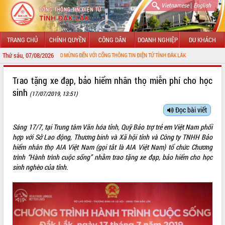
|
Vietnamese
English
TRANG CHỦ
CHÍNH QUYỀN
CÔNG DÂN
DOANH NGHIỆP
DU KHÁCH
Thứ sáu, 07/08/2026
CHÀO MỪNG ĐẾN VỚI CỔNG THÔNG TIN ĐIỆN TỬ TỈNH ĐẮK LẮK
GIỚI THIỆU
Trao tặng xe đạp, bảo hiểm nhân thọ miễn phí cho học
sinh
(17/07/2019, 13:51)
LÃNH ĐẠO UBND TỈNH
Đọc bài viết
TIN TỨC SỰ KIỆN
Sáng 17/7, tại Trung tâm Văn hóa tỉnh, Quỹ Bảo trợ trẻ em Việt Nam phối
SỞ, BAN, NGÀNH
hợp với Sở Lao động, Thương binh và Xã hội tỉnh và Công ty TNHH Bảo
hiểm nhân thọ AIA Việt Nam (gọi tắt là AIA Việt Nam) tổ chức Chương
UBND CÁC XÃ, PHƯỜNG
trình “Hành trình cuộc sống” nhằm trao tặng xe đạp, bảo hiểm cho học
sinh nghèo của tỉnh.
THÔNG TIN CHỈ ĐẠO ĐIỀU HÀNH
HỆ THỐNG VĂN BẢN
VĂN BẢN HĐND TỈNH