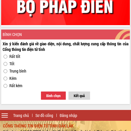
BÌNH CHỌN
Xin ý kiến đánh giá về giao diện, nội dung, chất lượng cung cấp thông tin của
Cổng thông tin điện tử tỉnh
Rất tốt
Tốt
Trung bình
Kém
Rất kém
Bình chọn
Kết quả
Toggle
Trang chủ
Sơ đồ cổng
Đăng nhập
navigation
CỔNG THÔNG TIN ĐIỆN TỬ TỈNH ĐẮK LẮK