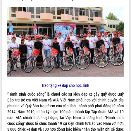
VIDEO
Không có file video nào để phát.
ALBUM ẢNH
Trao tặng xe đạp cho học sinh
LIÊN KẾT WEB
“Hành trình cuộc sống” là chuỗi các sự kiện đạp xe gây quỹ được Quỹ
Bảo trợ trẻ em Việt Nam và AIA Việt Nam phối hợp với chính quyền địa
phương và Quỹ Bảo trợ trẻ em của các tỉnh, thành phố phát động từ năm
2014. Năm 2019, nhân kỷ niệm 100 năm thành lập Tập đoàn AIA và 19
năm AIA chính thức hoạt động tại Việt Nam, chương trình “Hành trình
THỐNG KÊ TRUY CẬP
cuộc sống” được tổ chức thành 19 sự kiện chính từ Bắc vào Nam với hơn
Hôm nay:
4237
3.000 chiếc xe đạp và 100 hợp đồng bảo hiểm nhân thọ miễn phí sẽ được