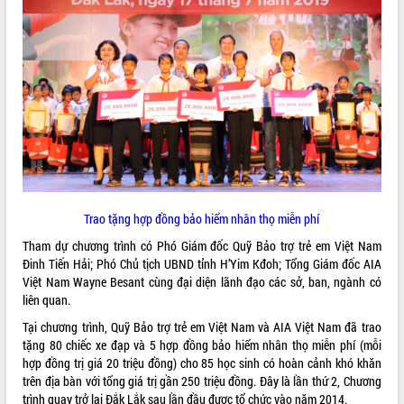
ĐIỂM TIN VĂN BẢN
QUY HOẠCH - KẾ HOẠCH
Trao tặng hợp đồng bảo hiểm nhân thọ miễn phí
Tham dự chương trình có Phó Giám đốc Quỹ Bảo trợ trẻ em Việt Nam
Đinh Tiến Hải; Phó Chủ tịch UBND tỉnh H’Yim Kđoh; Tổng Giám đốc AIA
Việt Nam Wayne Besant cùng đại diện lãnh đạo các sở, ban, ngành có
liên quan.
Tại chương trình, Quỹ Bảo trợ trẻ em Việt Nam và AIA Việt Nam đã trao
tặng 80 chiếc xe đạp và 5 hợp đồng bảo hiểm nhân thọ miễn phí (mỗi
hợp đồng trị giá 20 triệu đồng) cho 85 học sinh có hoàn cảnh khó khăn
trên địa bàn với tổng giá trị gần 250 triệu đồng. Đây là lần thứ 2, Chương
trình quay trở lại Đắk Lắk sau lần đầu được tổ chức vào năm 2014.