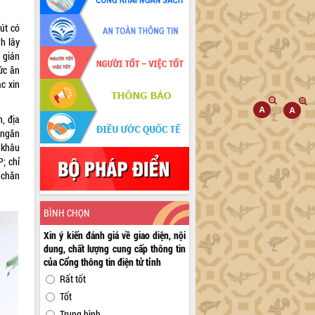
rút có
h lây
 gián
ức ăn
ắc xin
, địa
 ngăn
 khâu
; chỉ
 chăn
BÌNH CHỌN
Xin ý kiến đánh giá về giao diện, nội
dung, chất lượng cung cấp thông tin
của Cổng thông tin điện tử tỉnh
Rất tốt
Tốt
Trung bình