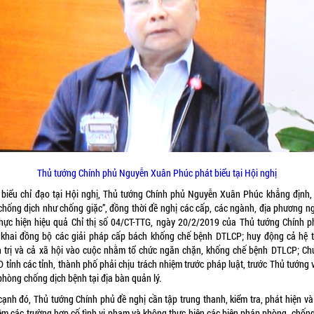
Thủ tướng Chính phủ Nguyễn Xuân Phúc phát biểu tại Hội nghị
 biểu chỉ đạo tại Hội nghị, Thủ tướng Chính phủ Nguyễn Xuân Phúc khẳng định,
“chống dịch như chống giặc”, đồng thời đề nghị các cấp, các ngành, địa phương n
thực hiện hiệu quả Chỉ thị số 04/CT-TTG, ngày 20/2/2019 của Thủ tướng Chính p
n khai đồng bộ các giải pháp cấp bách khống chế bệnh DTLCP; huy động cả hệ 
h trị và cả xã hội vào cuộc nhằm tổ chức ngăn chặn, khống chế bệnh DTLCP; Chủ
tỉnh các tỉnh, thành phố phải chịu trách nhiệm trước pháp luật, trước Thủ tướng 
phòng chống dịch bệnh tại địa bàn quản lý.
cạnh đó, Thủ tướng Chính phủ đề nghị cần tập trung thanh, kiểm tra, phát hiện và 
êm các trường hợp cố tình vị phạm và không thực hiện các biện pháp phòng, chống