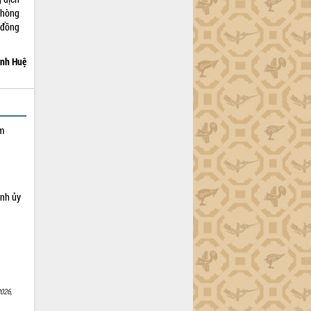
phòng
 đồng
nh Huệ
ạm
ỉnh ủy
026,