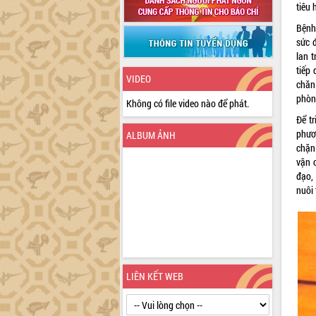
tiêu 
Bệnh 
sức 
lan 
tiếp
VIDEO
chăn 
phòng
Không có file video nào để phát.
Để t
phươ
ALBUM ẢNH
chặn
vận 
đạo,
nuôi
LIÊN KẾT WEB