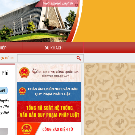
|
Vietnamese
English
IỆP
DU KHÁCH
LẮK
 Phi
viết
tuyến
u Phi
y Niê