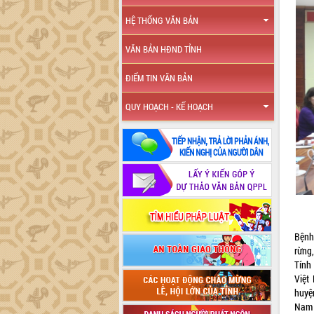
HỆ THỐNG VĂN BẢN
VĂN BẢN HĐND TỈNH
ĐIỂM TIN VĂN BẢN
QUY HOẠCH - KẾ HOẠCH
Bệnh
rừng
Tính
Việt
huyệ
Nam 