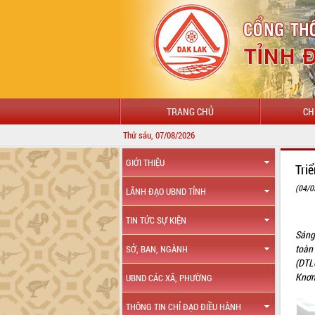
TRANG CHỦ
CH
Thứ sáu, 07/08/2026
GIỚI THIỆU
Tri
(04/0
LÃNH ĐẠO UBND TỈNH
TIN TỨC SỰ KIỆN
Sáng
toàn
SỞ, BAN, NGÀNH
(DTL
Knơn
UBND CÁC XÃ, PHƯỜNG
THÔNG TIN CHỈ ĐẠO ĐIỀU HÀNH