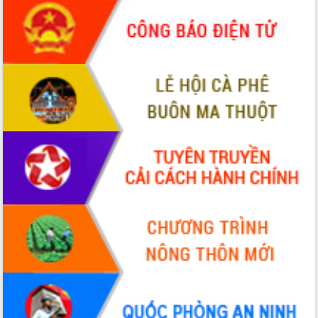
du khách thông qua Hệ thống cơ sở dữ
liệu và Bản đồ số
Tập huấn ứng dụng trí tuệ nhân tạo (AI)
trong thương mại điện tử năm 2026
Đoàn đại biểu Quốc hội tỉnh Đắk Lắk
trao đổi thông tin trước Kỳ họp thứ
nhất, Quốc hội khóa XVI
Quyết liệt cải cách hành chính, khơi
thông nguồn lực phát triển
Nâng cao hiệu lực, hiệu quả HĐND
tỉnh thông qua hiện đại hóa hành chính
Xã Ea Phê gắn cải cách hành chính với
chuyển đổi số
Phó Chủ tịch Thường trực UBND tỉnh
Hồ Thị Nguyên Thảo làm việc tại Trung
tâm Phục vụ hành chính công xã Ea
Phê
Xây dựng nền hành chính số đồng
hành cùng nông dân dân, doanh nghiệp
Giai đoạn 2026-2030, Đắk Lắk phấn
đấu có 77% xã đạt chuẩn nông thôn