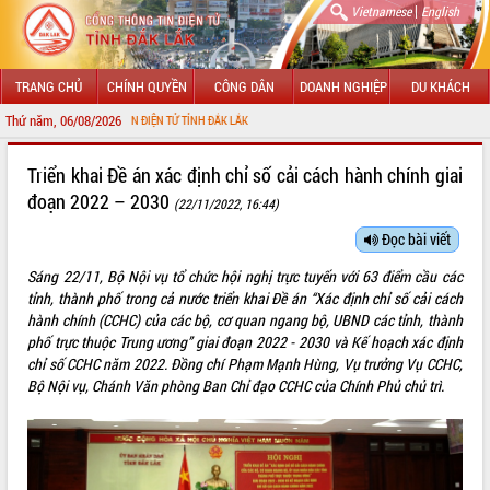
|
Vietnamese
English
TRANG CHỦ
CHÍNH QUYỀN
CÔNG DÂN
DOANH NGHIỆP
DU KHÁCH
Thứ năm, 06/08/2026
ỔNG THÔNG TIN ĐIỆN TỬ TỈNH ĐẮK LẮK
GIỚI THIỆU
Triển khai Đề án xác định chỉ số cải cách hành chính giai
đoạn 2022 – 2030
(22/11/2022, 16:44)
LÃNH ĐẠO UBND TỈNH
Đọc bài viết
TIN TỨC SỰ KIỆN
Sáng 22/11, Bộ Nội vụ tổ chức hội nghị trực tuyến với 63 điểm cầu các
SỞ, BAN, NGÀNH
tỉnh, thành phố trong cả nước triển khai Đề án “Xác định chỉ số cải cách
hành chính (CCHC) của các bộ, cơ quan ngang bộ, UBND các tỉnh, thành
UBND CÁC XÃ, PHƯỜNG
phố trực thuộc Trung ương” giai đoạn 2022 - 2030 và Kế hoạch xác định
chỉ số CCHC năm 2022. Đồng chí Phạm Mạnh Hùng, Vụ trưởng Vụ CCHC,
Bộ Nội vụ, Chánh Văn phòng Ban Chỉ đạo CCHC của Chính Phủ chủ trì.
THÔNG TIN CHỈ ĐẠO ĐIỀU HÀNH
HỆ THỐNG VĂN BẢN
VĂN BẢN HĐND TỈNH