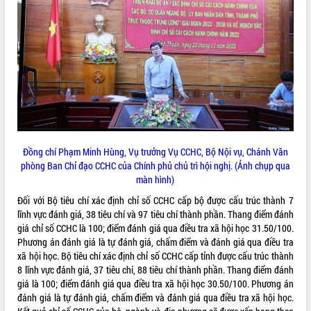
Rà soát, hoàn thiện hệ thống thiết chế
văn hóa, thể thao đáp ứng yêu cầu
phát triển mới
Thường trực HĐND tỉnh Đắk Lắk gặp
mặt Đoàn chuyên gia y tế TP. Hồ Chí
Minh
LIÊN KẾT WEB
Lễ truy điệu và an táng hài cốt liệt sĩ
tại Nghĩa trang Liệt sĩ xã Sơn Hòa
Bàn giải pháp tháo gỡ khó khăn trong
xuất khẩu sầu riêng và triển khai quy
Đồng chí Phạm Minh Hùng, Vụ trưởng Vụ CCHC, Bộ Nội vụ, Chánh Văn
THỐNG KÊ TRUY CẬP
định EUDR
phòng Ban Chỉ đạo CCHC của Chính phủ chủ trì hội nghị. (Ảnh chụp qua
Thứ trưởng Bộ Nông nghiệp và Môi
màn hình)
Hôm nay:
31009
trường Nguyễn Hoàng Hiệp khảo sát
Tất cả:
66007151
Đối với Bộ tiêu chí xác định chỉ số CCHC cấp bộ được cấu trúc thành 7
vùng trồng và doanh nghiệp đóng gói
lĩnh vực đánh giá, 38 tiêu chí và 97 tiêu chí thành phần. Thang điểm đánh
sầu riêng tại Đắk Lắk
giá chỉ số CCHC là 100; điểm đánh giá qua điều tra xã hội học 31.50/100.
Trình diễn nghệ thuật chế biến các
Phương án đánh giá là tự đánh giá, chấm điểm và đánh giá qua điều tra
món ăn từ sầu riêng
xã hội học. Bộ tiêu chí xác định chỉ số CCHC cấp tỉnh được cấu trúc thành
Đắk Lắk công bố Quy hoạch và xúc
8 lĩnh vực đánh giá, 37 tiêu chí, 88 tiêu chí thành phần. Thang điểm đánh
tiến đầu tư tỉnh
giá là 100; điểm đánh giá qua điều tra xã hội học 30.50/100. Phương án
đánh giá là tự đánh giá, chấm điểm và đánh giá qua điều tra xã hội học.
Ngành cá ngừ Đắk Lắk chủ động thích