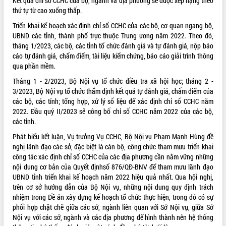
Kết quả chỉ số CCHC của bộ, ngành và địa phương sẽ được xếp hạng theo
ứng để giữ vững thị trường xuất khẩu
thứ tự từ cao xuống thấp.
Diễn đàn Kinh tế tư nhân Việt Nam đột
phá cơ chế - Hợp tác công tư
Triển khai kế hoạch xác định chỉ số CCHC của các bộ, cơ quan ngang bộ,
UBND các tỉnh, thành phố trực thuộc Trung ương năm 2022. Theo đó,
Đề án 06 tạo bước ngoặt đột phá trong
tháng 1/2023, các bộ, các tỉnh tổ chức đánh giá và tự đánh giá, nộp báo
cải cách hành chính tỉnh Đắk Lắk
cáo tự đánh giá, chấm điểm, tài liệu kiểm chứng, báo cáo giải trình thông
Kết nối tour, đẩy mạnh chuyển đổi số
qua phần mềm.
để phát triển du lịch Đắk Lắk
Tháng 1 - 2/2023, Bộ Nội vụ tổ chức điều tra xã hội học; tháng 2 -
Khởi động Dự án Đầu tư xây dựng hạ
3/2023, Bộ Nội vụ tổ chức thẩm định kết quả tự đánh giá, chấm điểm của
tầng kỹ thuật Cụm công nghiệp Tân
các bộ, các tỉnh; tổng hợp, xử lý số liệu để xác định chỉ số CCHC năm
Tiến
2022. Đầu quý II/2023 sẽ công bố chỉ số CCHC năm 2022 của các bộ,
Gặp mặt các cơ quan báo chí nhân Kỷ
các tỉnh.
niệm 101 năm Ngày Báo chí Cách
mạng Việt Nam
Phát biểu kết luận, Vụ trưởng Vụ CCHC, Bộ Nội vụ Phạm Mạnh Hùng đề
nghị lãnh đạo các sở, đặc biệt là cán bộ, công chức tham mưu triển khai
Đắk Lắk sơ kết 4 năm triển khai thực
công tác xác định chỉ số CCHC của các địa phương cần nắm vững những
hiện Đề án 06 của Chính phủ
nội dung cơ bản của Quyết địnhsố 876/QĐ-BNV để tham mưu lãnh đạo
Họp báo thông tin về Hội nghị Công bố
UBND tỉnh triển khai kế hoạch năm 2022 hiệu quả nhất. Qua hội nghị,
Quy hoạch và Xúc tiến đầu tư tỉnh Đắk
trên cơ sở hướng dẫn của Bộ Nội vụ, những nội dung quy định trách
Lắk
nhiệm trong Đề án xây dựng kế hoạch tổ chức thực hiện, trong đó có sự
Khơi thông điểm nghẽn, đẩy nhanh
phối hợp chặt chẽ giữa các sở, ngành liên quan với Sở Nội vụ, giữa Sở
giải ngân vốn khắc phục thiên tai
Nội vụ với các sở, ngành và các địa phương để hình thành nên hệ thống