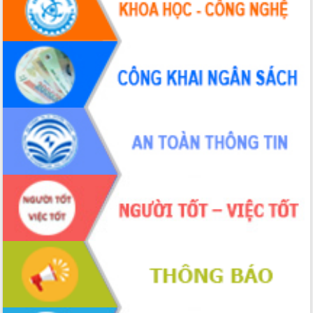
Đẩy mạnh cải cách hành chính, quyết
tâm đạt được mục tiêu tăng trưởng
hai con số trong năm 2026
Tổ chức trang trọng Lễ hội Đền thờ
Lương Văn Chánh năm 2026
Phó Bí thư Tỉnh ủy Đắk Lắk Đỗ Hữu
Huy giữ chức Bí thư Đảng ủy Ủy Ban
Nhân dân tỉnh
Bệnh án điện tử thúc đẩy chuyển đổi
số y tế tại Đắk Lắk
Chuyển đổi số thư viện: Mở rộng
không gian tri thức trong thời đại số
Đánh giá, rút kinh nghiệm công tác tổ
chức diễn tập trước ngày bầu cử
Chương trình “Gặp gỡ hữu nghị –
Friendship Meeting New Year 2026”
Bầu cử Quốc hội và HĐND: Cử tri Đắk
Lắk gửi gắm niềm tin, kỳ vọng vào lá
phiếu
Đắk Lắk sẵn sàng các điều kiện cho