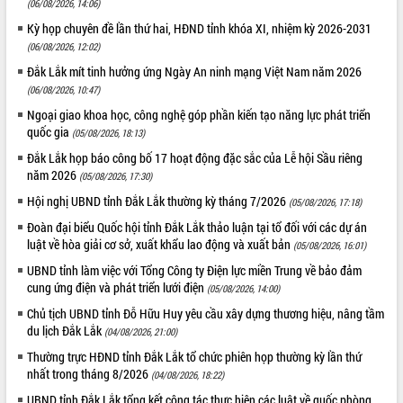
(06/08/2026, 14:06)
hiện nhiệm vụ quản lý tài sản công
Kỳ họp chuyên đề lần thứ hai, HĐND tỉnh khóa XI, nhiệm kỳ 2026-2031
hàng tuần
(06/08/2026, 12:02)
Tháo gỡ những vướng mắc, đẩy mạnh
công tác cải cách thủ tục hành chính
Đắk Lắk mít tinh hưởng ứng Ngày An ninh mạng Việt Nam năm 2026
tại Trung tâm Phục vụ hành chính
(06/08/2026, 10:47)
công tỉnh
Ngoại giao khoa học, công nghệ góp phần kiến tạo năng lực phát triển
Đắk Lắk: Tôn vinh 46 giải pháp tại Hội
quốc gia
(05/08/2026, 18:13)
thi Sáng tạo Kỹ thuật 2024 - 2025
Đắk Lắk họp báo công bố 17 hoạt động đặc sắc của Lễ hội Sầu riêng
Đắk Lắk rà soát, điều chỉnh Đề án 190
năm 2026
(05/08/2026, 17:30)
về phát triển nuôi trồng thủy sản
Hội nghị UBND tỉnh Đắk Lắk thường kỳ tháng 7/2026
(05/08/2026, 17:18)
Phó Chủ tịch UBND tỉnh Đắk Lắk
Đoàn đại biểu Quốc hội tỉnh Đắk Lắk thảo luận tại tổ đối với các dự án
Trương Công Thái kiểm tra thực địa
luật về hòa giải cơ sở, xuất khẩu lao động và xuất bản
Dự án cao tốc Khánh Hòa - Buôn Ma
(05/08/2026, 16:01)
Thuột
UBND tỉnh làm việc với Tổng Công ty Điện lực miền Trung về bảo đảm
Định vị cà phê Việt Nam như một “di
cung ứng điện và phát triển lưới điện
(05/08/2026, 14:00)
sản sống” trong dòng chảy toàn cầu
Chủ tịch UBND tỉnh Đỗ Hữu Huy yêu cầu xây dựng thương hiệu, nâng tầm
Xây dựng nông thôn mới: Nâng cao đời
du lịch Đắk Lắk
(04/08/2026, 21:00)
sống người dân từ những mô hình thiết
Thường trực HĐND tỉnh Đắk Lắk tổ chức phiên họp thường kỳ lần thứ
thực
nhất trong tháng 8/2026
(04/08/2026, 18:22)
Quyết liệt tháo gỡ vướng mắc, đẩy
UBND tỉnh Đắk Lắk tổng kết công tác thực hiện các luật về quốc phòng