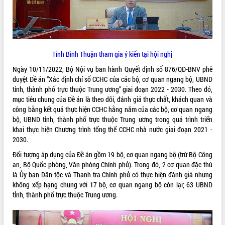
VIDEO
Tỉnh Bình Thuận tham gia ý kiến tại hội nghị
Ngày 10/11/2022, Bộ Nội vụ ban hành Quyết định số 876/QĐ-BNV phê
duyệt Đề án “Xác định chỉ số CCHC của các bộ, cơ quan ngang bộ, UBND
tỉnh, thành phố trực thuộc Trung ương” giai đoạn 2022 - 2030. Theo đó,
mục tiêu chung của Đề án là theo dõi, đánh giá thực chất, khách quan và
công bằng kết quả thực hiện CCHC hằng năm của các bộ, cơ quan ngang
Lễ truy tặng danh hiệu “Bà Mẹ Việt
bộ, UBND tỉnh, thành phố trực thuộc Trung ương trong quá trình triển
Nam Anh hùng” và trao Huân chương
khai thực hiện Chương trình tổng thể CCHC nhà nước giai đoạn 2021 -
Lao động
2030.
UBND tỉnh Đắk Lắk triển khai nhiệm
Đối tượng áp dụng của Đề án gồm 19 bộ, cơ quan ngang bộ (trừ Bộ Công
vụ 6 tháng cuối năm 2026
an, Bộ Quốc phòng, Văn phòng Chính phủ). Trong đó, 2 cơ quan đặc thù
Kỳ họp thứ Hai, Hội đồng nhân dân
là Ủy ban Dân tộc và Thanh tra Chính phủ có thực hiện đánh giá nhưng
tỉnh khóa XI quyết nghị nhiều nội dung
không xếp hạng chung với 17 bộ, cơ quan ngang bộ còn lại; 63 UBND
quan trọng
ALBUM ẢNH
tỉnh, thành phố trực thuộc Trung ương.
Bí thư Tỉnh ủy Lương Nguyễn Minh
Triết thăm, tặng quà người có công với
cách mạng