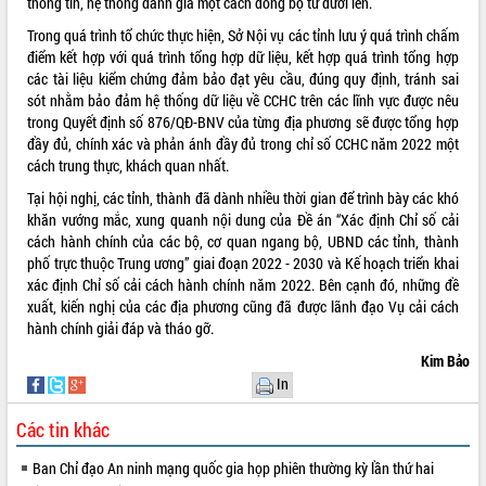
HĐND tỉnh thông qua điều chỉnh Quy
thông tin, hệ thống đánh giá một cách đồng bộ từ dưới lên.
hoạch tỉnh thời kỳ 2021-2030
Trong quá trình tổ chức thực hiện, Sở Nội vụ các tỉnh lưu ý quá trình chấm
Hội thảo góp ý hồ sơ điều chỉnh quy
điểm kết hợp với quá trình tổng hợp dữ liệu, kết hợp quá trình tổng hợp
hoạch tỉnh Đắk Lắk thời kỳ 2021-2030,
các tài liệu kiểm chứng đảm bảo đạt yêu cầu, đúng quy định, tránh sai
tầm nhìn đến năm 2050
sót nhằm bảo đảm hệ thống dữ liệu về CCHC trên các lĩnh vực được nêu
Nâng cao hiệu quả hoạt động của các
trong Quyết định số 876/QĐ-BNV của từng địa phương sẽ được tổng hợp
doanh nghiệp nhà nước
đầy đủ, chính xác và phản ánh đầy đủ trong chỉ số CCHC năm 2022 một
cách trung thực, khách quan nhất.
Hội nghị triển khai kết nối mạng
truyền số liệu chuyên dùng phục vụ cơ
Tại hội nghị, các tỉnh, thành đã dành nhiều thời gian để trình bày các khó
quan Đảng, Nhà nước
khăn vướng mắc, xung quanh nội dung của Đề án “Xác định Chỉ số cải
Lễ phát động chuỗi hoạt động chung
cách hành chính của các bộ, cơ quan ngang bộ, UBND các tỉnh, thành
tay làm sạch môi trường
phố trực thuộc Trung ương” giai đoạn 2022 - 2030 và Kế hoạch triển khai
xác định Chỉ số cải cách hành chính năm 2022. Bên cạnh đó, những đề
Xã Ea Kar bước chuyển mình trong
xuất, kiến nghị của các địa phương cũng đã được lãnh đạo Vụ cải cách
công tác cải cách hành chính mô hình
hành chính giải đáp và tháo gỡ.
mới
UBND tỉnh họp báo định kỳ tháng 4
Kim Bảo
năm 2026
In
Hội thảo khoa học “Giải pháp thúc đẩy
Các tin khác
phát triển nền kinh tế xanh tại tỉnh
Đắk Lắk”
Ban Chỉ đạo An ninh mạng quốc gia họp phiên thường kỳ lần thứ hai
Tăng cường giám sát, đôn đốc thực