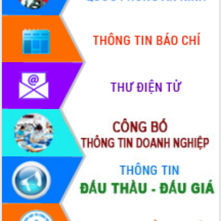
mới
Chuyển đổi số 'mở đường' cho nông
nghiệp Đắk Lắk tăng trưởng bứt phá
Triển khai đồng bộ đo đạc, lập hồ sơ
địa chính, hoàn thiện cơ sở dữ liệu đất
đai
Ứng dụng sinh trắc học - Bước tiến
trong hành trình chuyển đổi số tại Đắk
Lắk
Đắk Lắk nâng cao hiệu quả công tác
Đảng từ Sổ tay đảng viên điện tử
Đắk Lắk đẩy mạnh nuôi biển công
nghệ, hướng tới phát triển thủy sản
bền vững
Tập huấn nâng cao năng lực triển khai
chuyển đổi số cho cán bộ, công chức
cấp xã
Đắk Lắk phát động hưởng ứng Ngày
Quyền của người tiêu dùng Việt Nam
2026