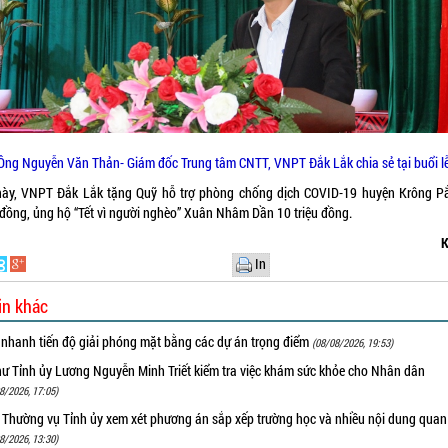
Ông Nguyễn Văn Thản- Giám đốc Trung tâm CNTT, VNPT Đắk Lắk chia sẻ tại buổi l
này, VNPT Đắk Lắk tặng Quỹ hỗ trợ phòng chống dịch COVID-19 huyện Krông P
u đồng, ủng hộ “Tết vì người nghèo” Xuân Nhâm Dần 10 triệu đồng.
K
In
in khác
 nhanh tiến độ giải phóng mặt bằng các dự án trọng điểm
(08/08/2026, 19:53)
hư Tỉnh ủy Lương Nguyễn Minh Triết kiểm tra việc khám sức khỏe cho Nhân dân
8/2026, 17:05)
 Thường vụ Tỉnh ủy xem xét phương án sắp xếp trường học và nhiều nội dung quan
8/2026, 13:30)