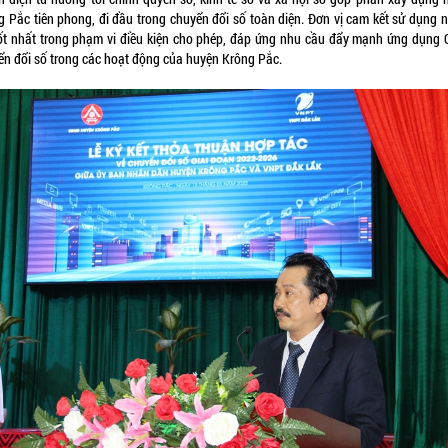
g Pắc tiên phong, đi đầu trong chuyển đổi số toàn diện. Đơn vị cam kết sử dụng 
tốt nhất trong phạm vi điều kiện cho phép, đáp ứng nhu cầu đẩy mạnh ứng dụng 
ển đổi số trong các hoạt động của huyện Krông Pắc.