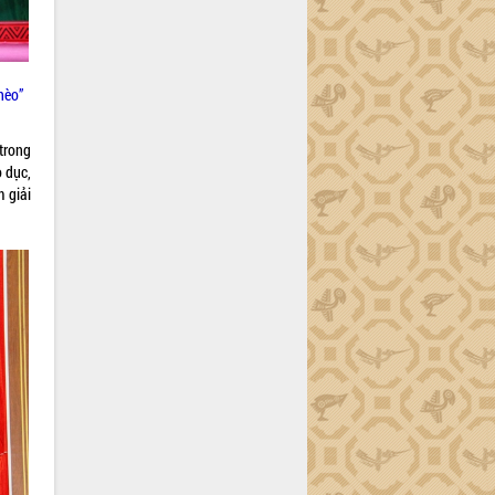
hèo”
trong
o dục,
m giải