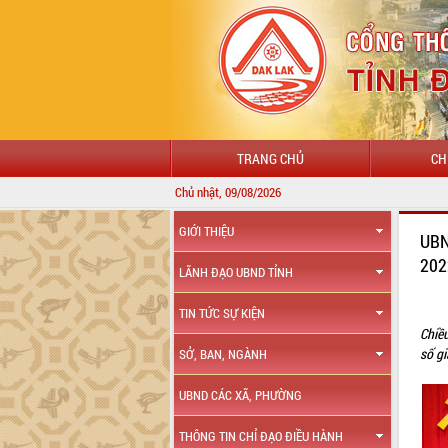
TRANG CHỦ
CH
Chủ nhật, 09/08/2026
GIỚI THIỆU
UBN
202
LÃNH ĐẠO UBND TỈNH
TIN TỨC SỰ KIỆN
Chiề
số g
SỞ, BAN, NGÀNH
UBND CÁC XÃ, PHƯỜNG
THÔNG TIN CHỈ ĐẠO ĐIỀU HÀNH