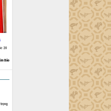
ễ
ắc 20
im Bảo
 trọng