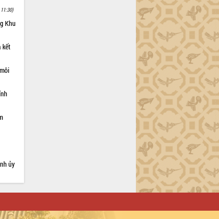
 11:30)
ng Khu
 kết
 môi
ỉnh
ạm
ỉnh ủy