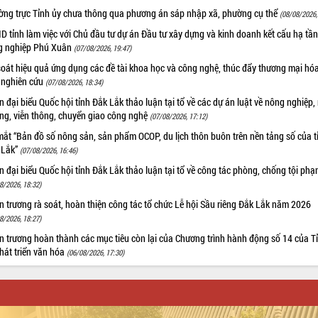
ờng trực Tỉnh ủy chưa thông qua phương án sáp nhập xã, phường cụ thể
(08/08/2026,
 tỉnh làm việc với Chủ đầu tư dự án Đầu tư xây dựng và kinh doanh kết cấu hạ tầ
g nghiệp Phú Xuân
(07/08/2026, 19:47)
oát hiệu quả ứng dụng các đề tài khoa học và công nghệ, thúc đẩy thương mại hóa
 nghiên cứu
(07/08/2026, 18:34)
 đại biểu Quốc hội tỉnh Đắk Lắk thảo luận tại tổ về các dự án luật về nông nghiệp,
ờng, viễn thông, chuyển giao công nghệ
(07/08/2026, 17:12)
ắt “Bản đồ số nông sản, sản phẩm OCOP, du lịch thôn buôn trên nền tảng số của t
 Lắk”
(07/08/2026, 16:46)
 đại biểu Quốc hội tỉnh Đắk Lắk thảo luận tại tổ về công tác phòng, chống tội ph
8/2026, 18:32)
 trương rà soát, hoàn thiện công tác tổ chức Lễ hội Sầu riêng Đắk Lắk năm 2026
8/2026, 18:27)
 trương hoàn thành các mục tiêu còn lại của Chương trình hành động số 14 của T
hát triển văn hóa
(06/08/2026, 17:30)