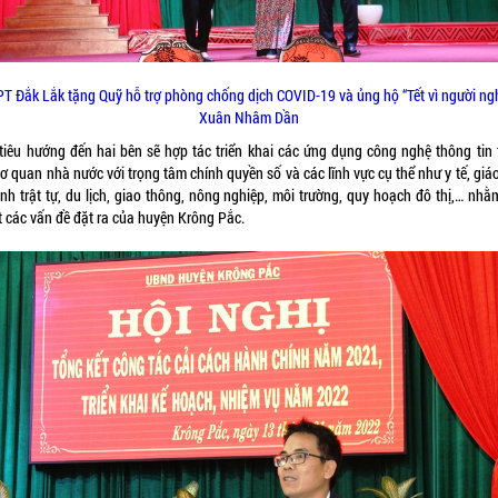
T Đắk Lắk tặng Quỹ hỗ trợ phòng chống dịch COVID-19 và ủng hộ “Tết vì người ng
Xuân Nhâm Dần
tiêu hướng đến hai bên sẽ hợp tác triển khai các ứng dụng công nghệ thông tin 
ơ quan nhà nước với trọng tâm chính quyền số và các lĩnh vực cụ thể như y tế, giá
nh trật tự, du lịch, giao thông, nông nghiệp, môi trường, quy hoạch đô thị,… nhằ
t các vấn đề đặt ra của huyện Krông Pắc.