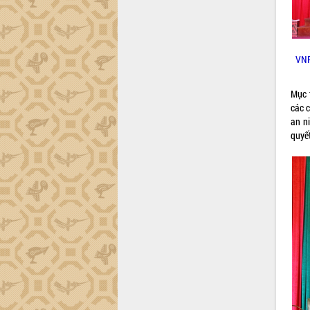
định EUDR
Thứ trưởng Bộ Nông nghiệp và Môi
trường Nguyễn Hoàng Hiệp khảo sát
vùng trồng và doanh nghiệp đóng gói
VNP
sầu riêng tại Đắk Lắk
Trình diễn nghệ thuật chế biến các
món ăn từ sầu riêng
Mục 
các c
Đắk Lắk công bố Quy hoạch và xúc
an ni
tiến đầu tư tỉnh
quyế
Ngành cá ngừ Đắk Lắk chủ động thích
ứng để giữ vững thị trường xuất khẩu
Diễn đàn Kinh tế tư nhân Việt Nam đột
phá cơ chế - Hợp tác công tư
Đề án 06 tạo bước ngoặt đột phá trong
cải cách hành chính tỉnh Đắk Lắk
Kết nối tour, đẩy mạnh chuyển đổi số
để phát triển du lịch Đắk Lắk
Khởi động Dự án Đầu tư xây dựng hạ
tầng kỹ thuật Cụm công nghiệp Tân
Tiến