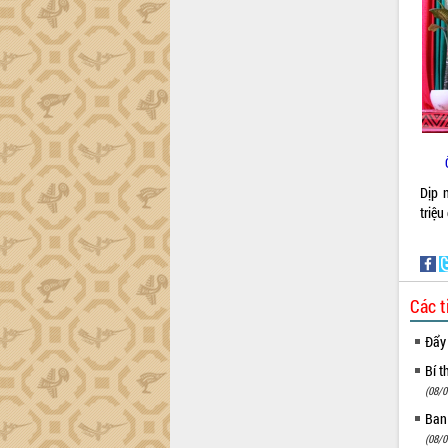
Gặp mặt các cơ quan báo chí nhân Kỷ
niệm 101 năm Ngày Báo chí Cách
mạng Việt Nam
Đắk Lắk sơ kết 4 năm triển khai thực
hiện Đề án 06 của Chính phủ
Họp báo thông tin về Hội nghị Công bố
Quy hoạch và Xúc tiến đầu tư tỉnh Đắk
Lắk
Khơi thông điểm nghẽn, đẩy nhanh
Dịp 
giải ngân vốn khắc phục thiên tai
triệ
HĐND tỉnh thông qua điều chỉnh Quy
hoạch tỉnh thời kỳ 2021-2030
Hội thảo góp ý hồ sơ điều chỉnh quy
hoạch tỉnh Đắk Lắk thời kỳ 2021-2030,
Các t
tầm nhìn đến năm 2050
Nâng cao hiệu quả hoạt động của các
Đẩy
doanh nghiệp nhà nước
Bí t
Hội nghị triển khai kết nối mạng
(08/0
truyền số liệu chuyên dùng phục vụ cơ
quan Đảng, Nhà nước
Ban
(08/0
Lễ phát động chuỗi hoạt động chung