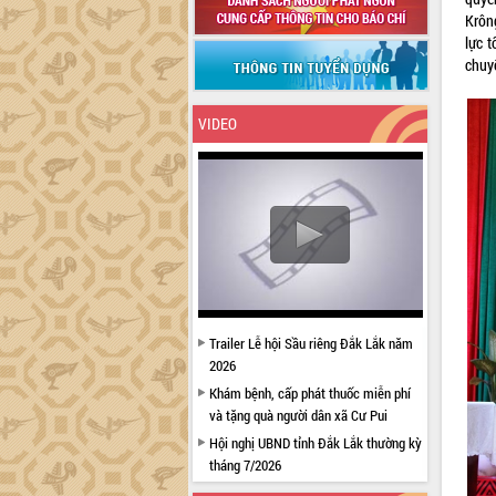
Krôn
lực 
chuy
VIDEO
Trailer Lễ hội Sầu riêng Đắk Lắk năm
2026
Khám bệnh, cấp phát thuốc miễn phí
và tặng quà người dân xã Cư Pui
Hội nghị UBND tỉnh Đắk Lắk thường kỳ
tháng 7/2026
Lễ truy tặng danh hiệu “Bà Mẹ Việt