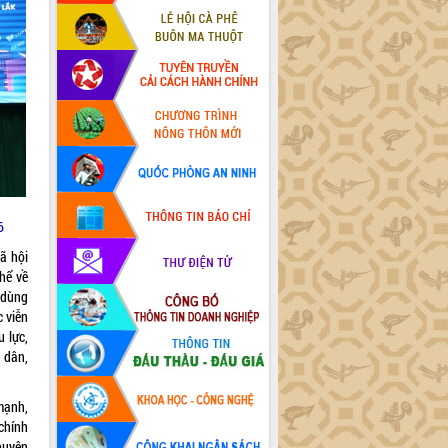
6
xã hội
hể về
 dùng
 viễn
 lực,
 dân,
mạnh,
chính
huyện