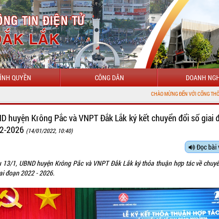
ÍNH QUYỀN
CÔNG DÂN
DOANH NGH
CHÀO MỪNG ĐẾN VỚI CỔNG THÔNG TIN ĐIỆN TỬ TỈNH Đ
D huyện Krông Pắc và VNPT Đắk Lắk ký kết chuyển đổi số giai 
2-2026
(14/01/2022, 10:40)
Đọc bài 
u 13/1, UBND huyện Krông Pắc và VNPT Đắk Lắk ký thỏa thuận hợp tác về chuyể
iai đoạn 2022 - 2026.