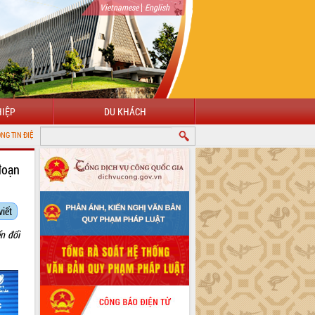
|
Vietnamese
English
IỆP
DU KHÁCH
ẮK LẮK
đoạn
viết
n đổi