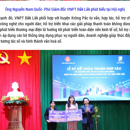
Ông Nguyễn Nam Quốc- Phó Giám đốc VNPT Đắk Lắk phát biểu tại Hội nghị
cạnh đó, VNPT Đắk Lắk phối hợp với huyện Krông Pắc tư vấn, hợp tác, hỗ trợ c
 công nghệ cho người dân; hỗ trợ triển khai các giải pháp thanh toán không dùng
phát triển thương mại điện tử hướng tới phát triển toàn diện nền kinh tế số; hỗ trợ
n áp dụng các hệ thống ứng dụng phục vụ người dân, doanh nghiệp giúp thúc đẩy
 tương tác số và hình thành văn hoá số.