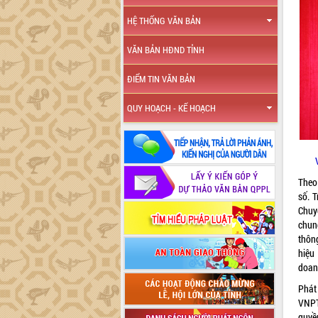
HỆ THỐNG VĂN BẢN
VĂN BẢN HĐND TỈNH
ĐIỂM TIN VĂN BẢN
QUY HOẠCH - KẾ HOẠCH
Theo 
số. 
Chuy
chun
thôn
hiệu
doan
Phát
VNPT
quyề