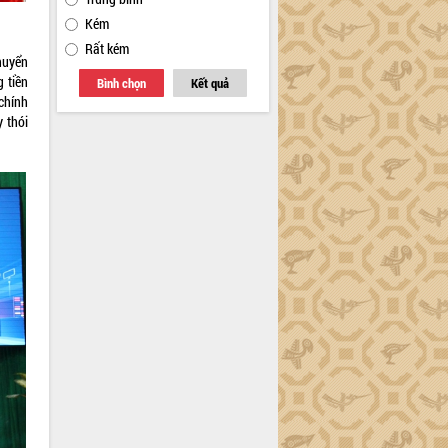
Kém
Rất kém
huyển
 tiền
Bình chọn
Kết quả
 chính
 thói