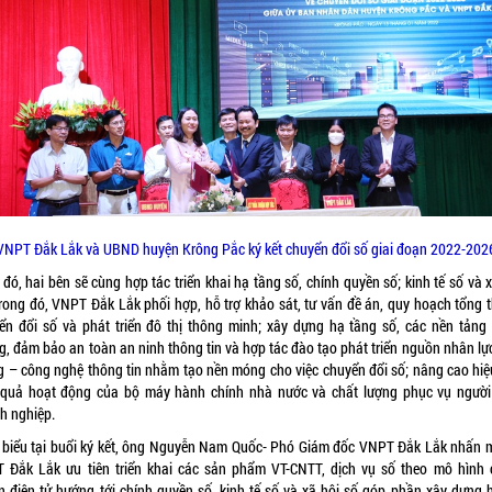
VNPT Đắk Lắk và UBND huyện Krông Pắc ký kết chuyển đổi số giai đoạn 2022-202
đó, hai bên sẽ cùng hợp tác triển khai hạ tầng số, chính quyền số; kinh tế số và 
Trong đó, VNPT Đắk Lắk phối hợp, hỗ trợ khảo sát, tư vấn đề án, quy hoạch tổng t
ển đổi số và phát triển đô thị thông minh; xây dựng hạ tầng số, các nền tảng
g, đảm bảo an toàn an ninh thông tin và hợp tác đào tạo phát triển nguồn nhân lực
g – công nghệ thông tin nhằm tạo nền móng cho việc chuyển đổi số; nâng cao hiệu
 quả hoạt động của bộ máy hành chính nhà nước và chất lượng phục vụ người
h nghiệp.
 biểu tại buổi ký kết, ông Nguyễn Nam Quốc- Phó Giám đốc VNPT Đắk Lắk nhấn 
 Đắk Lắk ưu tiên triển khai các sản phẩm VT-CNTT, dịch vụ số theo mô hình 
n điện tử hướng tới chính quyền số, kinh tế số và xã hội số góp phần xây dựng 