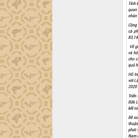
Dự án cao tốc Khánh Hòa - Buôn Ma
Tỉnh 
Thuột
quan 
Định vị cà phê Việt Nam như một “di
nhân 
sản sống” trong dòng chảy toàn cầu
Công 
Xây dựng nông thôn mới: Nâng cao đời
cà ph
sống người dân từ những mô hình thiết
83,14
thực
Về gi
Quyết liệt tháo gỡ vướng mắc, đẩy
và hò
nhanh tiến độ các dự án trọng điểm
cho c
trong Khu kinh tế Nam Phú Yên
quả h
Hòn Yến phát triển du lịch gắn với bảo
tồn biển
Hỗ tr
với L
Lấy ý kiến điều chỉnh Quy hoạch tỉnh
2020 
Đắk Lắk thời kỳ 2021-2030, tầm nhìn
đến năm 2050
Triển
Phát động chiến dịch 30 ngày đêm
Đắk L
giải phóng mặt bằng Tuyến đường bộ
kết nố
ven biển
Đề xu
Đắk Lắk nỗ lực thúc đẩy tăng trưởng
thuận
kinh tế từ 10% trở lên trong Quý
phát 
II/2026
Nam k