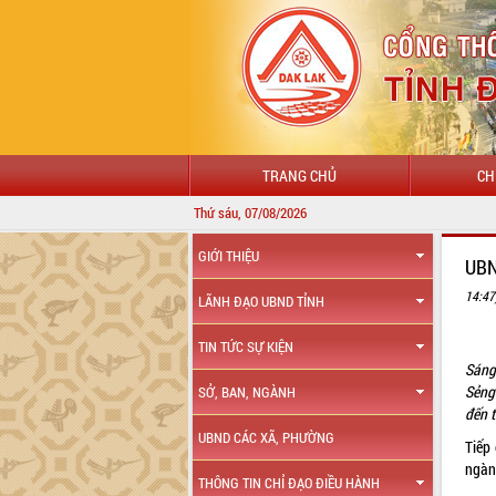
TRANG CHỦ
CH
Thứ sáu, 07/08/2026
GIỚI THIỆU
UBN
14:47
LÃNH ĐẠO UBND TỈNH
TIN TỨC SỰ KIỆN
Sáng
Sẻng
SỞ, BAN, NGÀNH
đến 
UBND CÁC XÃ, PHƯỜNG
Tiếp
ngàn
THÔNG TIN CHỈ ĐẠO ĐIỀU HÀNH