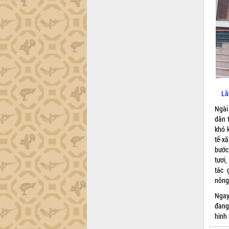
công tác cải cách hành chính mô hình
mới
UBND tỉnh họp báo định kỳ tháng 4
năm 2026
Hội thảo khoa học “Giải pháp thúc đẩy
phát triển nền kinh tế xanh tại tỉnh
Đắk Lắk”
Tăng cường giám sát, đôn đốc thực
Lã
hiện nhiệm vụ quản lý tài sản công
hàng tuần
Ngài
dân 
Tháo gỡ những vướng mắc, đẩy mạnh
khó k
công tác cải cách thủ tục hành chính
tế-x
tại Trung tâm Phục vụ hành chính
bước
công tỉnh
tươi
Đắk Lắk: Tôn vinh 46 giải pháp tại Hội
tác g
thi Sáng tạo Kỹ thuật 2024 - 2025
nông
Đắk Lắk rà soát, điều chỉnh Đề án 190
Ngay
về phát triển nuôi trồng thủy sản
đang
Phó Chủ tịch UBND tỉnh Đắk Lắk
hình
Trương Công Thái kiểm tra thực địa