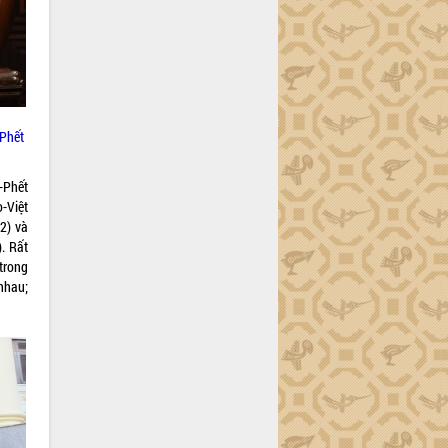
-Phết
-Phết
-Việt
2) và
. Rất
trong
nhau;