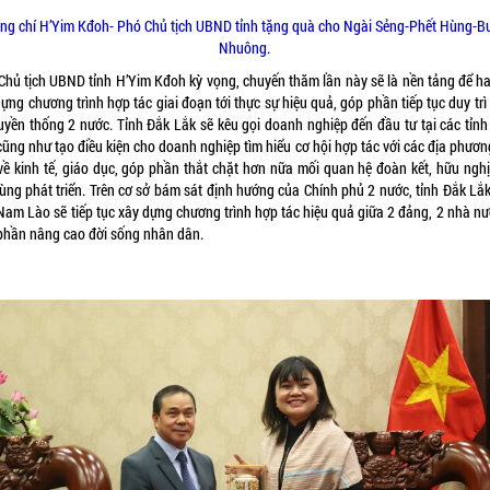
ng chí H’Yim Kđoh- Phó Chủ tịch UBND tỉnh tặng quà cho Ngài Sẻng-Phết Hùng-B
Nhuông.
Chủ tịch UBND tỉnh H’Yim Kđoh kỳ vọng, chuyến thăm lần này sẽ là nền tảng để ha
ựng chương trình hợp tác giai đoạn tới thực sự hiệu quả, góp phần tiếp tục duy tr
ruyền thống 2 nước. Tỉnh Đắk Lắk sẽ kêu gọi doanh nghiệp đến đầu tư tại các tỉn
cũng như tạo điều kiện cho doanh nghiệp tìm hiểu cơ hội hợp tác với các địa phươn
về kinh tế, giáo dục, góp phần thắt chặt hơn nữa mối quan hệ đoàn kết, hữu nghị
cùng phát triển. Trên cơ sở bám sát định hướng của Chính phủ 2 nước, tỉnh Đắk Lắk
 Nam Lào sẽ tiếp tục xây dựng chương trình hợp tác hiệu quả giữa 2 đảng, 2 nhà nư
phần nâng cao đời sống nhân dân.