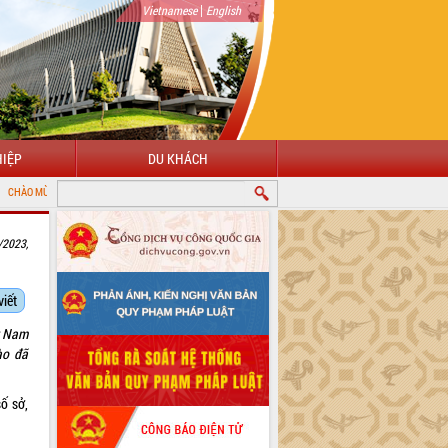
|
Vietnamese
English
IỆP
DU KHÁCH
HÔNG TIN ĐIỆN TỬ TỈNH ĐẮK LẮK
/2023,
viết
t Nam
ào đã
ố sở,