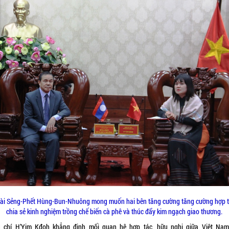
ài Sẻng-Phết Hùng-Bun-Nhuông mong muốn hai bên tăng cường tăng cường hợp t
chia sẻ kinh nghiệm trồng chế biến cà phê và thúc đẩy kim ngạch giao thương.
 chí H’Yim Kđoh khẳng định mối quan hệ hợp tác, hữu nghị giữa Việt Nam