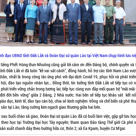
nh đạo UBND tỉnh Đắk Lắk và Đoàn Đại sứ quán Lào tại Việt Nam chụp hình lưu ni
 Sẻng-Phết Hùng-Bun-Nhuông cũng gửi lời cảm ơn đến Đảng bộ, chính quyền và
tỉnh Đắk Lắk vì đã luôn “kề vai sát cánh”, đồng hành, hỗ trợ các tỉnh Nam Lào vượ
hăn, nhất là trong công tác ứng phó với đại dịch Covid-19, phục hồi và phát triể
ã hội, đào tạo nguồn nhân lực… Đồng thời, tin tưởng tỉnh Đắk Lắk sẽ tiếp tục có 
 phát triển vững chắc trong tương lai; tiếp tục cùng vun đắp mối quan hệ “mãi mãi
, đời đời bền vững” giữa 2 Đảng, 2 Nhà nước. Hai bên sẽ tiếp tục khảo sát kết nố
iáo dục, kinh tế, đào tạo cán bộ, chia sẻ kinh nghiệm trồng và chế biến cà phê t
 sản tại Lào, tăng cường kim ngạch giao thương giữa hai bên.
 sau buổi chào xã giao, Đoàn Đại sứ quán Lào đã có buổi làm việc, gặp gỡ lưu học
 theo học tại Trường Đại học Tây nguyên; tham quan Bảo tàng Thế giới Cà phê 
 sản xuất chanh dây theo hướng hữu cơ, thôn 2, xã Ea Kpam, huyện Cư M'gar.