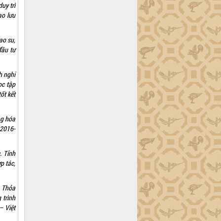
uy trì
ao lưu
ao su,
đầu tư
h nghi
ọc tập
ốt kết
ng hóa
 2016-
. Tỉnh
p tác,
o Thỏa
 trình
– Việt