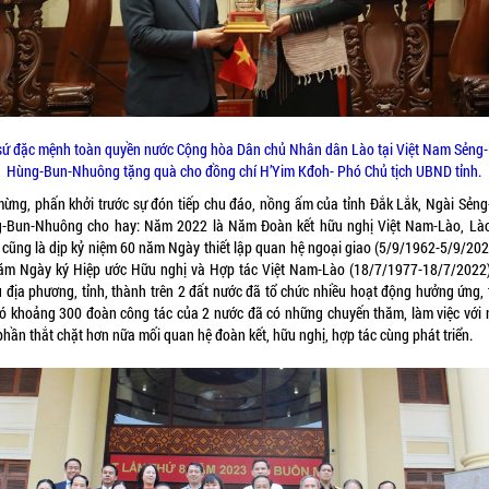
sứ đặc mệnh toàn quyền nước Cộng hòa Dân chủ Nhân dân Lào tại Việt Nam Sẻng
Hùng-Bun-Nhuông tặng quà cho đồng chí H’Yim Kđoh- Phó Chủ tịch UBND tỉnh.
mừng, phấn khởi trước sự đón tiếp chu đáo, nồng ấm của tỉnh Đắk Lắk, Ngài Sẻng
-Bun-Nhuông cho hay: Năm 2022 là Năm Đoàn kết hữu nghị Việt Nam-Lào, Lào
cũng là dịp kỷ niệm 60 năm Ngày thiết lập quan hệ ngoại giao (5/9/1962-5/9/202
ăm Ngày ký Hiệp ước Hữu nghị và Hợp tác Việt Nam-Lào (18/7/1977-18/7/2022)
u địa phương, tỉnh, thành trên 2 đất nước đã tổ chức nhiều hoạt động hưởng ứng, 
có khoảng 300 đoàn công tác của 2 nước đã có những chuyến thăm, làm việc với 
hần thắt chặt hơn nữa mối quan hệ đoàn kết, hữu nghị, hợp tác cùng phát triển.