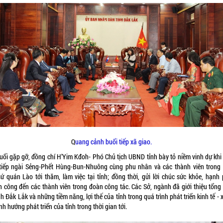
Q
uang cảnh buổi tiếp xã giao.
buổi gặp gỡ, đồng chí H’Yim Kđoh- Phó Chủ tịch UBND tỉnh bày tỏ niềm vinh dự khi
tiếp ngài Sẻng-Phết Hùng-Bun-Nhuông cùng phu nhân và các thành viên trong
sứ quán Lào tới thăm, làm việc tại tỉnh; đồng thời, gửi lời chúc sức khỏe, hạnh 
h công đến các thành viên trong đoàn công tác. Các Sở, ngành đã giới thiệu tổng
nh Đắk Lắk và những tiềm năng, lợi thế của tỉnh trong quá trình phát triển kinh tế - 
nh hướng phát triển của tỉnh trong thời gian tới.