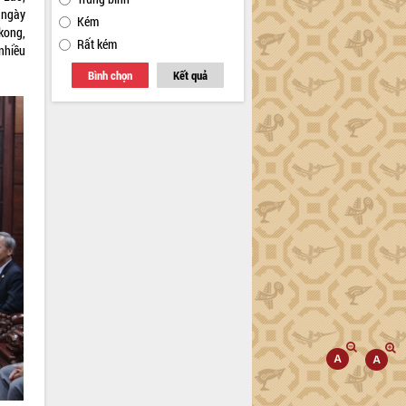
 ngày
Kém
kong,
Rất kém
 nhiều
Bình chọn
Kết quả