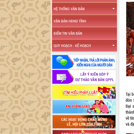
HỆ THỐNG VĂN BẢN
VĂN BẢN HĐND TỈNH
ĐIỂM TIN VĂN BẢN
QUY HOẠCH - KẾ HOẠCH
Tại 
đón 
Đại 
thàn
về tỉ
và đị