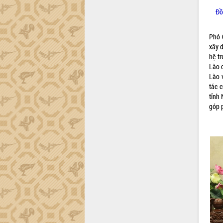
trường Nguyễn Hoàng Hiệp khảo sát
Đồ
vùng trồng và doanh nghiệp đóng gói
sầu riêng tại Đắk Lắk
Trình diễn nghệ thuật chế biến các
Phó 
món ăn từ sầu riêng
xây d
hệ t
Đắk Lắk công bố Quy hoạch và xúc
Lào 
tiến đầu tư tỉnh
Lào 
Ngành cá ngừ Đắk Lắk chủ động thích
tác 
ứng để giữ vững thị trường xuất khẩu
tỉnh
Diễn đàn Kinh tế tư nhân Việt Nam đột
góp 
phá cơ chế - Hợp tác công tư
Đề án 06 tạo bước ngoặt đột phá trong
cải cách hành chính tỉnh Đắk Lắk
Kết nối tour, đẩy mạnh chuyển đổi số
để phát triển du lịch Đắk Lắk
Khởi động Dự án Đầu tư xây dựng hạ
tầng kỹ thuật Cụm công nghiệp Tân
Tiến
Gặp mặt các cơ quan báo chí nhân Kỷ
niệm 101 năm Ngày Báo chí Cách
mạng Việt Nam