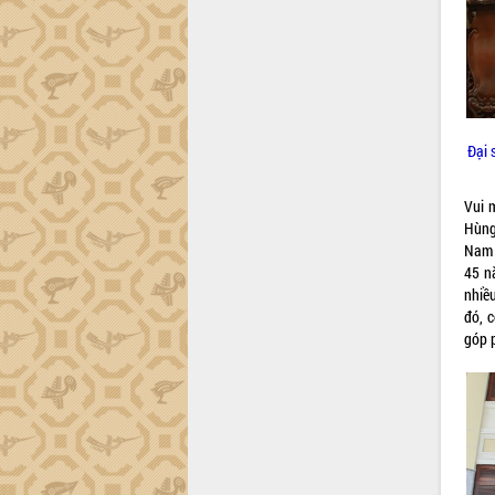
Đắk Lắk sơ kết 4 năm triển khai thực
hiện Đề án 06 của Chính phủ
Họp báo thông tin về Hội nghị Công bố
Quy hoạch và Xúc tiến đầu tư tỉnh Đắk
Lắk
Khơi thông điểm nghẽn, đẩy nhanh
Đại 
giải ngân vốn khắc phục thiên tai
HĐND tỉnh thông qua điều chỉnh Quy
Vui 
hoạch tỉnh thời kỳ 2021-2030
Hùng
Hội thảo góp ý hồ sơ điều chỉnh quy
Nam 
hoạch tỉnh Đắk Lắk thời kỳ 2021-2030,
45 n
tầm nhìn đến năm 2050
nhiề
đó, 
Nâng cao hiệu quả hoạt động của các
góp p
doanh nghiệp nhà nước
Hội nghị triển khai kết nối mạng
truyền số liệu chuyên dùng phục vụ cơ
quan Đảng, Nhà nước
Lễ phát động chuỗi hoạt động chung
tay làm sạch môi trường
Xã Ea Kar bước chuyển mình trong