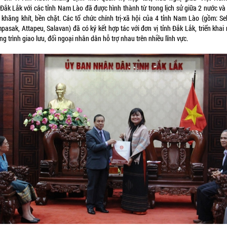
 Đắk Lắk với các tỉnh Nam Lào đã được hình thành từ trong lịch sử giữa 2 nước và
 khăng khít, bền chặt. Các tổ chức chính trị-xã hội của 4 tỉnh Nam Lào (gồm: Se
asak, Attapeu, Salavan) đã có ký kết hợp tác với đơn vị tỉnh Đắk Lắk, triển khai
g trình giao lưu, đối ngoại nhân dân hỗ trợ nhau trên nhiều lĩnh vực.