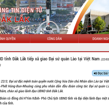
ÍNH QUYỀN
CÔNG DÂN
DOANH NGH
CHÀO MỪNG ĐẾN VỚI CỔNG T
D tỉnh Đắk Lắk tiếp xã giao Đại sứ quán Lào tại Việt Nam
(22/03
)
Đọc bài 
 22/3, Đại sứ đặc mệnh toàn quyền nước Cộng hòa Dân chủ Nhân dân Lào tại Việ
-Phết Hùng-Bun-Nhuông cùng phu nhân dẫn đầu đoàn công tác Đại sứ quán L
thăm, chào xã giao lãnh đạo UBND tỉnh Đắk Lắk.
 đoàn có đồng chí H’Yim Kđoh- Phó Chủ tịch UBND tỉnh và đại diện lãnh đạo một s
h của tỉnh.