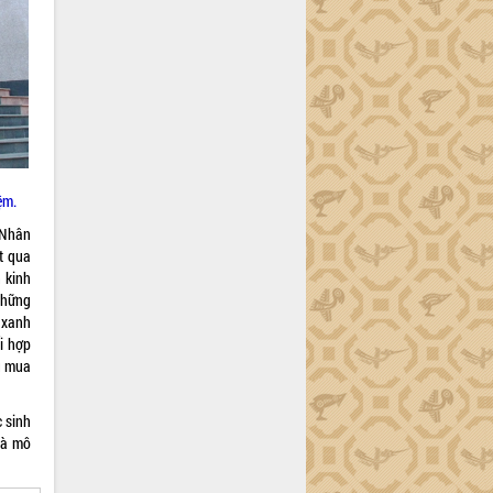
ệm.
 Nhân
t qua
n kinh
những
 xanh
i hợp
hu mua
 sinh
và mô