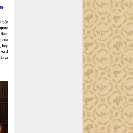
un-
i bên
ì quan
h Nam
g của
, hợp
 và 4
ớc và