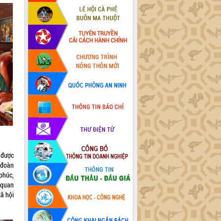
 được
 đoàn
phúc,
 quan
xã hội