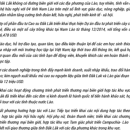
Đắk Lắk không có đường biên giới với các địa phương của Lào, tuy nhiên, tỉnh vẫn d
hệ hữu nghị với 04 tỉnh Nam Lào trên một số lĩnh vực giáo dục, nông nghiệp, gi
dân nhằm tăng cường tình đoàn kết, hữu nghị, phát triển kinh tế - xã hội.
ty cổ phần đầu tư Cao su Đắk Lắk triển khai thực hiện Dự án đầu tư phát triển cây c
ê, điều và một số cây trồng khác tại Nam Lào từ tháng 12/2014, với tổng vốn 
6,478 USD.
áo dục, hỗ trợ đào tạo, quan tâm, tạo điều kiện thuận lợi để các em học sinh thíc
a nhập với môi trường học tập tại Việt Nam; kịp thời trao đổi thông tin, kết quả h
ơ quan đầu mối của các tỉnh bạn để động viên, khuyến khích các em hoàn thành t
ọc tập.
ợ các doanh nghiệp trong tỉnh đẩy mạnh kinh doanh, xuất nhập khẩu, trao đổi hà
ào; kim ngạch xuất khẩu mủ cao su nguyên liệu giữa tình Đăk Lak và Lào giai đoạn
là 12 triệu USD.
 khai các hoạt động chương trình phát triển thương mại biên giới hợp tác khu vực
ắk đã triển khai đến các đơn vị kinh doanh lữ hành quốc tế tiến hành khảo sát, hợ
i tour với các tỉnh thuộc nước Lào.
ất phương hướng hợp tác với Lào: Tiếp tục triển khai các nội dung hợp tác the
 hợp tác giữa Hội hữu nghị. Hội phụ nữ, Đoàn thanh niên; triển khai các chương
triển thương mại biên giới, hợp tác khu vực Tam giác phát triển Campuchia- Lào 
ết nối giao thương giữa tỉnh Đắk Lắk với các địa phương khác trong khu vực.