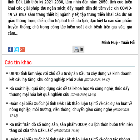
tỉnh Đắk Lắk thời kỳ 2021-2030, tầm nhìn đến năm 2050; tích cực triển
Hội thảo góp ý hồ sơ điều chỉnh quy
khai các giải pháp thu ngân sách; đẩy mạnh tiến độ tiêm vắc xin COVID-
hoạch tỉnh Đắk Lắk thời kỳ 2021-2030,
19 và mua sắm trang thiết bị ngành y tế; tập trung triển khai các dự án
tầm nhìn đến năm 2050
giao thông trọng điểm; đầu tư phát triển du lịch, đặc biệt là các sản phẩm
Nâng cao hiệu quả hoạt động của các
truyền thống; chú trọng công tác kiểm soát dịch bệnh trên gia súc, gia
doanh nghiệp nhà nước
cầm…
Hội nghị triển khai kết nối mạng
Minh Huệ - Tuấn Hải
truyền số liệu chuyên dùng phục vụ cơ
In
quan Đảng, Nhà nước
Lễ phát động chuỗi hoạt động chung
Các tin khác
tay làm sạch môi trường
Xã Ea Kar bước chuyển mình trong
UBND tỉnh làm việc với Chủ đầu tư dự án Đầu tư xây dựng và kinh doanh
công tác cải cách hành chính mô hình
kết cấu hạ tầng Khu công nghiệp Phú Xuân
(07/08/2026, 19:47)
mới
Rà soát hiệu quả ứng dụng các đề tài khoa học và công nghệ, thúc đẩy
UBND tỉnh họp báo định kỳ tháng 4
thương mại hóa kết quả nghiên cứu
(07/08/2026, 18:34)
năm 2026
Đoàn đại biểu Quốc hội tỉnh Đắk Lắk thảo luận tại tổ về các dự án luật về
Hội thảo khoa học “Giải pháp thúc đẩy
nông nghiệp, môi trường, viễn thông, chuyển giao công nghệ
(07/08/2026,
phát triển nền kinh tế xanh tại tỉnh
17:12)
Đắk Lắk”
Ra mắt “Bản đồ số nông sản, sản phẩm OCOP, du lịch thôn buôn trên nền
Tăng cường giám sát, đôn đốc thực
tảng số của tỉnh Đắk Lắk”
(07/08/2026, 16:46)
hiện nhiệm vụ quản lý tài sản công
hàng tuần
Đoàn đại biểu Quốc hội tỉnh Đắk Lắk thảo luận tại tổ về công tác phòng,