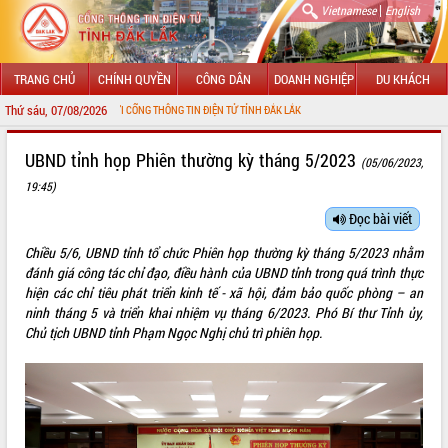
|
Vietnamese
English
TRANG CHỦ
CHÍNH QUYỀN
CÔNG DÂN
DOANH NGHIỆP
DU KHÁCH
Thứ sáu, 07/08/2026
ỪNG ĐẾN VỚI CỔNG THÔNG TIN ĐIỆN TỬ TỈNH ĐẮK LẮK
GIỚI THIỆU
UBND tỉnh họp Phiên thường kỳ tháng 5/2023
(05/06/2023,
19:45)
LÃNH ĐẠO UBND TỈNH
Đọc bài viết
TIN TỨC SỰ KIỆN
Chiều 5/6, UBND tỉnh tổ chức Phiên họp thường kỳ tháng 5/2023 nhằm
SỞ, BAN, NGÀNH
đánh giá công tác chỉ đạo, điều hành của UBND tỉnh trong quá trình thực
hiện các chỉ tiêu phát triển kinh tế - xã hội, đảm bảo quốc phòng – an
UBND CÁC XÃ, PHƯỜNG
ninh tháng 5 và triển khai nhiệm vụ tháng 6/2023. Phó Bí thư Tỉnh ủy,
Chủ tịch UBND tỉnh Phạm Ngọc Nghị chủ trì phiên họp.
THÔNG TIN CHỈ ĐẠO ĐIỀU HÀNH
HỆ THỐNG VĂN BẢN
VĂN BẢN HĐND TỈNH