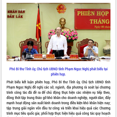
phá cơ chế - Hợp tác công tư
Đề án 06 tạo bước ngoặt đột phá trong
cải cách hành chính tỉnh Đắk Lắk
Kết nối tour, đẩy mạnh chuyển đổi số
để phát triển du lịch Đắk Lắk
Khởi động Dự án Đầu tư xây dựng hạ
tầng kỹ thuật Cụm công nghiệp Tân
Tiến
Gặp mặt các cơ quan báo chí nhân Kỷ
niệm 101 năm Ngày Báo chí Cách
mạng Việt Nam
Đắk Lắk sơ kết 4 năm triển khai thực
Phó Bí thư Tỉnh ủy, Chủ tịch UBND tỉnh Phạm Ngọc Nghị phát biểu tại
hiện Đề án 06 của Chính phủ
phiên họp.
Họp báo thông tin về Hội nghị Công bố
Phát biểu kết luận phiên họp, Phó Bí thư Tỉnh ủy, Chủ tịch UBND tỉnh
Quy hoạch và Xúc tiến đầu tư tỉnh Đắk
Phạm Ngọc Nghị đề nghị các sở, ngành, địa phương rà soát lại chương
Lắk
trình công tác đã đề ra để chủ động thực hiện các nhiệm vụ tiếp theo,
Khơi thông điểm nghẽn, đẩy nhanh
đồng thời tập trung tháo gỡ khó khăn cho doanh nghiệp, người dân; đẩy
giải ngân vốn khắc phục thiên tai
mạnh hoạt động sản xuất kinh doanh trong điều kiện khó khăn hiện nay;
HĐND tỉnh thông qua điều chỉnh Quy
tập trung giải ngân vốn đầu tư công và triển khai hiệu quả các Chương
hoạch tỉnh thời kỳ 2021-2030
trình mục tiêu quốc gia; phối hợp thực hiện hiệu quả công tác quy hoạch