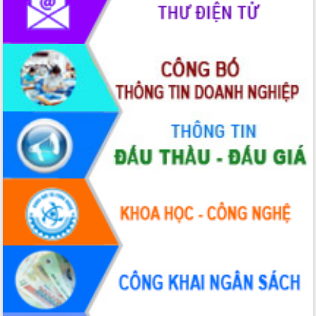
Chuyển đổi số 'mở đường' cho nông
nghiệp Đắk Lắk tăng trưởng bứt phá
Triển khai đồng bộ đo đạc, lập hồ sơ
địa chính, hoàn thiện cơ sở dữ liệu đất
đai
Ứng dụng sinh trắc học - Bước tiến
trong hành trình chuyển đổi số tại Đắk
Lắk
Đắk Lắk nâng cao hiệu quả công tác
Đảng từ Sổ tay đảng viên điện tử
Đắk Lắk đẩy mạnh nuôi biển công
nghệ, hướng tới phát triển thủy sản
bền vững
Tập huấn nâng cao năng lực triển khai
chuyển đổi số cho cán bộ, công chức
cấp xã
Đắk Lắk phát động hưởng ứng Ngày
Quyền của người tiêu dùng Việt Nam
2026
Đẩy mạnh cải cách hành chính, quyết
tâm đạt được mục tiêu tăng trưởng