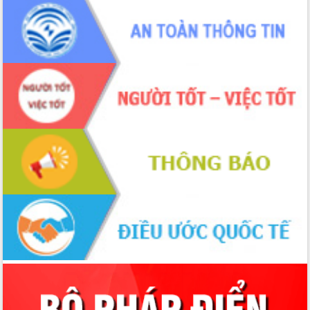
hai con số trong năm 2026
Tổ chức trang trọng Lễ hội Đền thờ
Lương Văn Chánh năm 2026
Phó Bí thư Tỉnh ủy Đắk Lắk Đỗ Hữu
Huy giữ chức Bí thư Đảng ủy Ủy Ban
Nhân dân tỉnh
Bệnh án điện tử thúc đẩy chuyển đổi
số y tế tại Đắk Lắk
Chuyển đổi số thư viện: Mở rộng
không gian tri thức trong thời đại số
Đánh giá, rút kinh nghiệm công tác tổ
chức diễn tập trước ngày bầu cử
Chương trình “Gặp gỡ hữu nghị –
Friendship Meeting New Year 2026”
Bầu cử Quốc hội và HĐND: Cử tri Đắk
Lắk gửi gắm niềm tin, kỳ vọng vào lá
phiếu
Đắk Lắk sẵn sàng các điều kiện cho
Ngày hội bầu cử đại biểu Quốc hội
khóa XVI và HĐND các cấp nhiệm kỳ