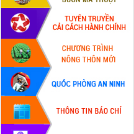
Tập huấn ứng dụng trí tuệ nhân tạo (AI)
trong thương mại điện tử năm 2026
Đoàn đại biểu Quốc hội tỉnh Đắk Lắk
trao đổi thông tin trước Kỳ họp thứ
nhất, Quốc hội khóa XVI
Quyết liệt cải cách hành chính, khơi
thông nguồn lực phát triển
Nâng cao hiệu lực, hiệu quả HĐND
tỉnh thông qua hiện đại hóa hành chính
Xã Ea Phê gắn cải cách hành chính với
chuyển đổi số
Phó Chủ tịch Thường trực UBND tỉnh
Hồ Thị Nguyên Thảo làm việc tại Trung
tâm Phục vụ hành chính công xã Ea
Phê
Xây dựng nền hành chính số đồng
hành cùng nông dân dân, doanh nghiệp
Giai đoạn 2026-2030, Đắk Lắk phấn
đấu có 77% xã đạt chuẩn nông thôn
mới