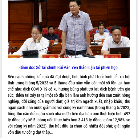
phát triển mới
Thường trực HĐND tỉnh Đắk Lắk gặp
mặt Đoàn chuyên gia y tế TP. Hồ Chí
Minh
THỐNG KÊ TRUY CẬP
Lễ truy điệu và an táng hài cốt liệt sĩ
tại Nghĩa trang Liệt sĩ xã Sơn Hòa
Hôm nay:
30239
Bàn giải pháp tháo gỡ khó khăn trong
Tất cả:
66042979
xuất khẩu sầu riêng và triển khai quy
định EUDR
Thứ trưởng Bộ Nông nghiệp và Môi
Giám đốc Sở Tài chính Bùi Văn Yên thảo luận tại phiên họp.
trường Nguyễn Hoàng Hiệp khảo sát
Bên cạnh những kết quả đã đạt được, tình hình phát triển kinh tế - xã hội
vùng trồng và doanh nghiệp đóng gói
tỉnh trong tháng 5/2023 và 5 tháng đầu năm vẫn còn một số tồn tại, hạn
sầu riêng tại Đắk Lắk
chế như: dịch COVID-19 có xu hướng bùng phát trở lại; dịch bệnh trên gia
Trình diễn nghệ thuật chế biến các
súc, thiên tai xảy ra tại một số địa bàn làm ảnh hưởng đến sản xuất nông
món ăn từ sầu riêng
nghiệp, đời sống của người dân; giá trị kim ngạch xuất, nhập khẩu, thu
Đắk Lắk công bố Quy hoạch và xúc
ngân sách nhà nước giảm so với cùng kỳ năm trước (trong tháng 5/2023,
tiến đầu tư tỉnh
tổng thu cân đối ngân sách nhà nước trên địa bàn ước thực hiện hơn 492
tỷ đồng; lũy kế 5 tháng ước thực hiện hơn 3.413 tỷ đồng, giảm 12,98% so
Ngành cá ngừ Đắk Lắk chủ động thích
với cùng kỳ năm 2022); thu hút đầu tư chưa có nhiều đột phá; giải ngân
ứng để giữ vững thị trường xuất khẩu
vốn đầu tư công đạt thấp...
Diễn đàn Kinh tế tư nhân Việt Nam đột