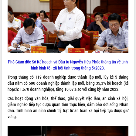
VIDEO
Loading the player...
Khám bệnh, cấp phát thuốc miễn phí
và tặng quà người dân xã Cư Pui
Hội nghị UBND tỉnh Đắk Lắk thường kỳ
tháng 7/2026
Lễ truy tặng danh hiệu “Bà Mẹ Việt
Phó Giám đốc Sở Kế hoạch và Đầu tư Nguyễn Hữu Phúc thông tin về tình
Nam Anh hùng” và trao Huân chương
hình kinh tế - xã hội tỉnh trong tháng 5/2023.
Lao động
ALBUM ẢNH
UBND tỉnh Đắk Lắk triển khai nhiệm
Trong tháng có 119 doanh nghiệp được thành lập mới, lũy kế 5 tháng
vụ 6 tháng cuối năm 2026
đầu năm có 590 doanh nghiệp thành lập mới, bằng 35,3% kế hoạch (kế
hoạch: 1.670 doanh nghiệp), tăng 10,07% so với cùng kỳ năm 2022.
Kỳ họp thứ Hai, Hội đồng nhân dân
tỉnh khóa XI quyết nghị nhiều nội dung
Các hoạt động văn hóa, thể thao, giải quyết việc làm, an sinh xã hội,
quan trọng
giảm nghèo tiếp tục được quan tâm thực hiện, đảm bảo đời sống Nhân
Bí thư Tỉnh ủy Lương Nguyễn Minh
dân. Tình hình an ninh chính trị, trật tự an toàn xã hội tiếp tục được giữ
Triết thăm, tặng quà người có công với
vững.
cách mạng
Rà soát, hoàn thiện hệ thống thiết chế
văn hóa, thể thao đáp ứng yêu cầu
LIÊN KẾT WEB