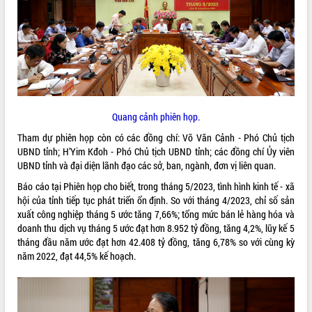
ĐIỂM TIN VĂN BẢN
QUY HOẠCH - KẾ HOẠCH
Quang cảnh phiên họp.
Tham dự phiên họp còn có các đồng chí: Võ Văn Cảnh - Phó Chủ tịch
UBND tỉnh; H’Yim Kđoh - Phó Chủ tịch UBND tỉnh; các đồng chí Ủy viên
UBND tỉnh và đại diện lãnh đạo các sở, ban, ngành, đơn vị liên quan.
Báo cáo tại Phiên họp cho biết, trong tháng 5/2023, tình hình kinh tế - xã
hội của tỉnh tiếp tục phát triển ổn định. So với tháng 4/2023, chỉ số sản
xuất công nghiệp tháng 5 ước tăng 7,66%; tổng mức bán lẻ hàng hóa và
doanh thu dịch vụ tháng 5 ước đạt hơn 8.952 tỷ đồng, tăng 4,2%, lũy kế 5
tháng đầu năm ước đạt hơn 42.408 tỷ đồng, tăng 6,78% so với cùng kỳ
năm 2022, đạt 44,5% kế hoạch.