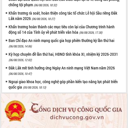
chống tội phạm
Tháo gỡ những vướng mắc, đẩy mạnh
(06/08/2026, 18:32)
công tác cải cách thủ tục hành chính
Khẩn trương rà soát, hoàn thiện công tác tổ chức Lễ hội Sầu riêng Đắk
tại Trung tâm Phục vụ hành chính
Lắk năm 2026
(06/08/2026, 18:27)
công tỉnh
Khẩn trương hoàn thành các mục tiêu còn lại của Chương trình hành
Đắk Lắk: Tôn vinh 46 giải pháp tại Hội
động số 14 của Tỉnh ủy về phát triển văn hóa
(06/08/2026, 17:30)
thi Sáng tạo Kỹ thuật 2024 - 2025
Ban Chỉ đạo An ninh mạng quốc gia họp phiên thường kỳ lần thứ hai
Đắk Lắk rà soát, điều chỉnh Đề án 190
(06/08/2026, 14:06)
về phát triển nuôi trồng thủy sản
Kỳ họp chuyên đề lần thứ hai, HĐND tỉnh khóa XI, nhiệm kỳ 2026-2031
Phó Chủ tịch UBND tỉnh Đắk Lắk
(06/08/2026, 12:02)
Trương Công Thái kiểm tra thực địa
Dự án cao tốc Khánh Hòa - Buôn Ma
Đắk Lắk mít tinh hưởng ứng Ngày An ninh mạng Việt Nam năm 2026
Thuột
(06/08/2026, 10:47)
Định vị cà phê Việt Nam như một “di
Ngoại giao khoa học, công nghệ góp phần kiến tạo năng lực phát triển
sản sống” trong dòng chảy toàn cầu
quốc gia
(05/08/2026, 18:13)
Xây dựng nông thôn mới: Nâng cao đời
sống người dân từ những mô hình thiết
thực
Quyết liệt tháo gỡ vướng mắc, đẩy
nhanh tiến độ các dự án trọng điểm
trong Khu kinh tế Nam Phú Yên