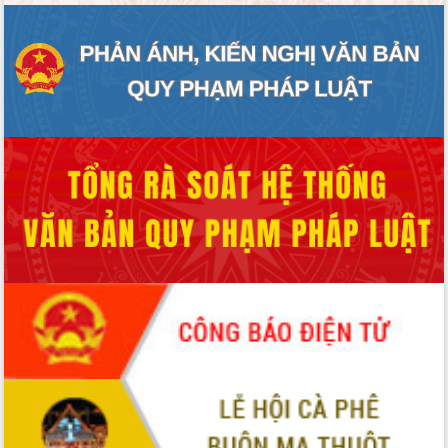
Hòn Yến phát triển du lịch gắn với bảo
tồn biển
Lấy ý kiến điều chỉnh Quy hoạch tỉnh
Đắk Lắk thời kỳ 2021-2030, tầm nhìn
đến năm 2050
Phát động chiến dịch 30 ngày đêm
giải phóng mặt bằng Tuyến đường bộ
ven biển
Đắk Lắk nỗ lực thúc đẩy tăng trưởng
kinh tế từ 10% trở lên trong Quý
II/2026
Đắk Lắk ký kết thỏa thuận hợp tác về
chuyển đổi số giai đoạn 2026 – 2030
với Tập đoàn Bưu chính Viễn thông
Việt Nam
Thứ trưởng Bộ Y tế làm việc với tỉnh
Đắk Lắk về phát triển nhân lực y tế
cho trạm y tế cấp xã
Du lịch Đắk Lắk nâng tầm trải nghiệm
du khách thông qua Hệ thống cơ sở dữ
liệu và Bản đồ số