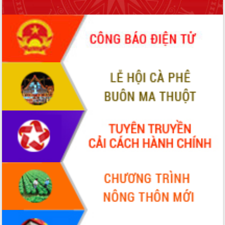
Tập huấn ứng dụng trí tuệ nhân tạo (AI)
trong thương mại điện tử năm 2026
Đoàn đại biểu Quốc hội tỉnh Đắk Lắk
trao đổi thông tin trước Kỳ họp thứ
nhất, Quốc hội khóa XVI
Quyết liệt cải cách hành chính, khơi
thông nguồn lực phát triển
Nâng cao hiệu lực, hiệu quả HĐND
tỉnh thông qua hiện đại hóa hành chính
Xã Ea Phê gắn cải cách hành chính với
chuyển đổi số
Phó Chủ tịch Thường trực UBND tỉnh
Hồ Thị Nguyên Thảo làm việc tại Trung
tâm Phục vụ hành chính công xã Ea
Phê
Xây dựng nền hành chính số đồng
hành cùng nông dân dân, doanh nghiệp
Giai đoạn 2026-2030, Đắk Lắk phấn
đấu có 77% xã đạt chuẩn nông thôn
mới