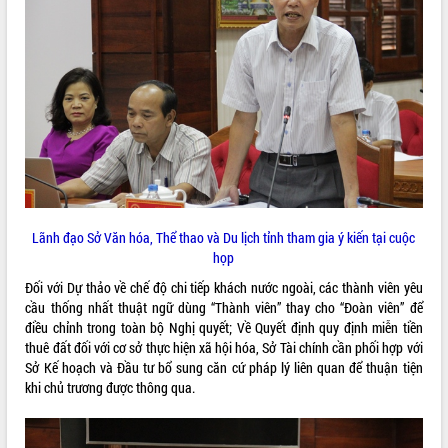
phát triển mới
Thường trực HĐND tỉnh Đắk Lắk gặp
mặt Đoàn chuyên gia y tế TP. Hồ Chí
Minh
THỐNG KÊ TRUY CẬP
Lễ truy điệu và an táng hài cốt liệt sĩ
tại Nghĩa trang Liệt sĩ xã Sơn Hòa
Hôm nay:
10450
Bàn giải pháp tháo gỡ khó khăn trong
Tất cả:
66055773
xuất khẩu sầu riêng và triển khai quy
định EUDR
Thứ trưởng Bộ Nông nghiệp và Môi
Lãnh đạo Sở Văn hóa, Thể thao và Du lịch tỉnh tham gia ý kiến tại cuộc
trường Nguyễn Hoàng Hiệp khảo sát
họp
vùng trồng và doanh nghiệp đóng gói
sầu riêng tại Đắk Lắk
Đối với Dự thảo về chế độ chi tiếp khách nước ngoài, các thành viên yêu
Trình diễn nghệ thuật chế biến các
cầu thống nhất thuật ngữ dùng “Thành viên” thay cho “Đoàn viên” để
món ăn từ sầu riêng
điều chỉnh trong toàn bộ Nghị quyết; Về Quyết định quy định miễn tiền
thuê đất đối với cơ sở thực hiện xã hội hóa, Sở Tài chính cần phối hợp với
Đắk Lắk công bố Quy hoạch và xúc
Sở Kế hoạch và Đầu tư bổ sung căn cứ pháp lý liên quan để thuận tiện
tiến đầu tư tỉnh
khi chủ trương được thông qua.
Ngành cá ngừ Đắk Lắk chủ động thích
ứng để giữ vững thị trường xuất khẩu
Diễn đàn Kinh tế tư nhân Việt Nam đột