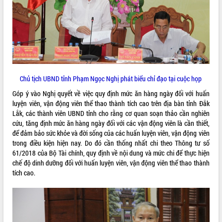
VIDEO
Loading the player...
Khám bệnh, cấp phát thuốc miễn phí
và tặng quà người dân xã Cư Pui
Hội nghị UBND tỉnh Đắk Lắk thường kỳ
Chủ tịch UBND tỉnh Phạm Ngọc Nghị phát biểu chỉ đạo tại cuộc họp
tháng 7/2026
Lễ truy tặng danh hiệu “Bà Mẹ Việt
Góp ý vào Nghị quyết về việc quy định mức ăn hàng ngày đối với huấn
Nam Anh hùng” và trao Huân chương
luyện viên, vận động viên thể thao thành tích cao trên địa bàn tỉnh Đắk
Lao động
Lắk, các thành viên UBND tỉnh cho rằng cơ quan soạn thảo cần nghiên
ALBUM ẢNH
cứu, tăng định mức ăn hàng ngày đối với các vận động viên là cần thiết,
UBND tỉnh Đắk Lắk triển khai nhiệm
để đảm bảo sức khỏe và đời sống của các huấn luyện viên, vận động viên
vụ 6 tháng cuối năm 2026
trong điều kiện hiện nay. Do đó cần thống nhất chi theo Thông tư số
Kỳ họp thứ Hai, Hội đồng nhân dân
61/2018 của Bộ Tài chính, quy định về nội dung và mức chi để thực hiện
tỉnh khóa XI quyết nghị nhiều nội dung
chế độ dinh dưỡng đối với huấn luyện viên, vận động viên thể thao thành
quan trọng
tích cao.
Bí thư Tỉnh ủy Lương Nguyễn Minh
Triết thăm, tặng quà người có công với
cách mạng
Rà soát, hoàn thiện hệ thống thiết chế
văn hóa, thể thao đáp ứng yêu cầu
LIÊN KẾT WEB