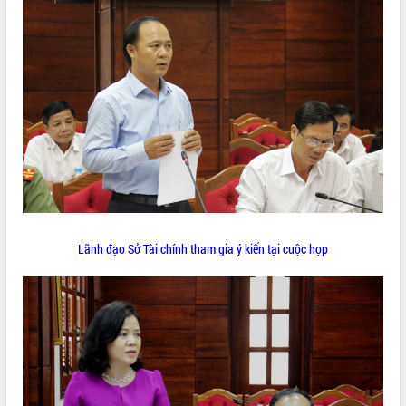
phá cơ chế - Hợp tác công tư
Đề án 06 tạo bước ngoặt đột phá trong
cải cách hành chính tỉnh Đắk Lắk
Kết nối tour, đẩy mạnh chuyển đổi số
để phát triển du lịch Đắk Lắk
Khởi động Dự án Đầu tư xây dựng hạ
tầng kỹ thuật Cụm công nghiệp Tân
Tiến
Gặp mặt các cơ quan báo chí nhân Kỷ
niệm 101 năm Ngày Báo chí Cách
mạng Việt Nam
Đắk Lắk sơ kết 4 năm triển khai thực
Lãnh đạo Sở Tài chính tham gia ý kiến tại cuộc họp
hiện Đề án 06 của Chính phủ
Họp báo thông tin về Hội nghị Công bố
Quy hoạch và Xúc tiến đầu tư tỉnh Đắk
Lắk
Khơi thông điểm nghẽn, đẩy nhanh
giải ngân vốn khắc phục thiên tai
HĐND tỉnh thông qua điều chỉnh Quy
hoạch tỉnh thời kỳ 2021-2030