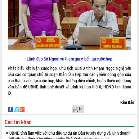
Hội thảo góp ý hồ sơ điều chỉnh quy
hoạch tỉnh Đắk Lắk thời kỳ 2021-2030,
tầm nhìn đến năm 2050
Nâng cao hiệu quả hoạt động của các
doanh nghiệp nhà nước
Hội nghị triển khai kết nối mạng
truyền số liệu chuyên dùng phục vụ cơ
quan Đảng, Nhà nước
Lễ phát động chuỗi hoạt động chung
Lãnh đạo Sở Ngoại vụ tham gia ý kiến tại cuộc họp
tay làm sạch môi trường
Phát biểu kết luận cuộc họp, Chủ tịch UBND tỉnh Phạm Ngọc Nghị yêu
Xã Ea Kar bước chuyển mình trong
cầu các cơ quan chủ trì soạn thảo cần tiếp thu các ý kiến đóng góp của
công tác cải cách hành chính mô hình
các thành viên tại cuộc họp, khẩn trương điều chỉnh, hoàn thiện nội dung
mới
văn bản để UBND tỉnh phê duyệt và trình kỳ họp thứ 8, HĐND tỉnh khóa
UBND tỉnh họp báo định kỳ tháng 4
IX.
năm 2026
Kim Bảo
Hội thảo khoa học “Giải pháp thúc đẩy
In
phát triển nền kinh tế xanh tại tỉnh
Đắk Lắk”
Các tin khác
Tăng cường giám sát, đôn đốc thực
hiện nhiệm vụ quản lý tài sản công
UBND tỉnh làm việc với Chủ đầu tư dự án Đầu tư xây dựng và kinh doanh
hàng tuần
kết cấu hạ tầng Khu công nghiệp Phú Xuân