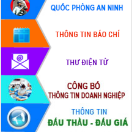
Chuyển đổi số 'mở đường' cho nông
nghiệp Đắk Lắk tăng trưởng bứt phá
Triển khai đồng bộ đo đạc, lập hồ sơ
địa chính, hoàn thiện cơ sở dữ liệu đất
đai
Ứng dụng sinh trắc học - Bước tiến
trong hành trình chuyển đổi số tại Đắk
Lắk
Đắk Lắk nâng cao hiệu quả công tác
Đảng từ Sổ tay đảng viên điện tử
Đắk Lắk đẩy mạnh nuôi biển công
nghệ, hướng tới phát triển thủy sản
bền vững
Tập huấn nâng cao năng lực triển khai
chuyển đổi số cho cán bộ, công chức
cấp xã
Đắk Lắk phát động hưởng ứng Ngày
Quyền của người tiêu dùng Việt Nam
2026
Đẩy mạnh cải cách hành chính, quyết
tâm đạt được mục tiêu tăng trưởng