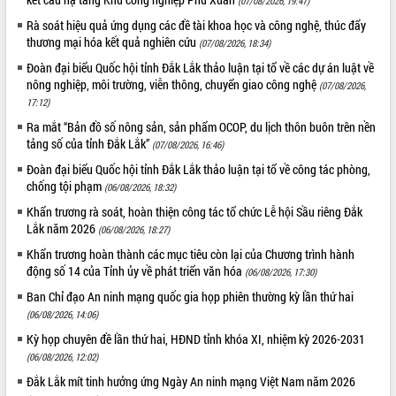
(07/08/2026, 19:47)
Tháo gỡ những vướng mắc, đẩy mạnh
Rà soát hiệu quả ứng dụng các đề tài khoa học và công nghệ, thúc đẩy
công tác cải cách thủ tục hành chính
thương mại hóa kết quả nghiên cứu
(07/08/2026, 18:34)
tại Trung tâm Phục vụ hành chính
Đoàn đại biểu Quốc hội tỉnh Đắk Lắk thảo luận tại tổ về các dự án luật về
công tỉnh
nông nghiệp, môi trường, viễn thông, chuyển giao công nghệ
(07/08/2026,
Đắk Lắk: Tôn vinh 46 giải pháp tại Hội
17:12)
thi Sáng tạo Kỹ thuật 2024 - 2025
Ra mắt “Bản đồ số nông sản, sản phẩm OCOP, du lịch thôn buôn trên nền
Đắk Lắk rà soát, điều chỉnh Đề án 190
tảng số của tỉnh Đắk Lắk”
(07/08/2026, 16:46)
về phát triển nuôi trồng thủy sản
Đoàn đại biểu Quốc hội tỉnh Đắk Lắk thảo luận tại tổ về công tác phòng,
Phó Chủ tịch UBND tỉnh Đắk Lắk
chống tội phạm
(06/08/2026, 18:32)
Trương Công Thái kiểm tra thực địa
Dự án cao tốc Khánh Hòa - Buôn Ma
Khẩn trương rà soát, hoàn thiện công tác tổ chức Lễ hội Sầu riêng Đắk
Thuột
Lắk năm 2026
(06/08/2026, 18:27)
Định vị cà phê Việt Nam như một “di
Khẩn trương hoàn thành các mục tiêu còn lại của Chương trình hành
sản sống” trong dòng chảy toàn cầu
động số 14 của Tỉnh ủy về phát triển văn hóa
(06/08/2026, 17:30)
Xây dựng nông thôn mới: Nâng cao đời
Ban Chỉ đạo An ninh mạng quốc gia họp phiên thường kỳ lần thứ hai
sống người dân từ những mô hình thiết
(06/08/2026, 14:06)
thực
Kỳ họp chuyên đề lần thứ hai, HĐND tỉnh khóa XI, nhiệm kỳ 2026-2031
Quyết liệt tháo gỡ vướng mắc, đẩy
(06/08/2026, 12:02)
nhanh tiến độ các dự án trọng điểm
trong Khu kinh tế Nam Phú Yên
Đắk Lắk mít tinh hưởng ứng Ngày An ninh mạng Việt Nam năm 2026