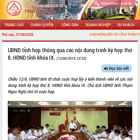
|
Vietnamese
English
TRANG CHỦ
CHÍNH QUYỀN
CÔNG DÂN
DOANH NGHIỆP
DU KHÁCH
Thứ sáu, 07/08/2026
CHÀO MỪNG ĐẾN VỚI CỔNG THÔNG TIN ĐIỆN TỬ TỈNH 
GIỚI THIỆU
UBND tỉnh họp thông qua các nội dung trình kỳ họp thứ
8, HĐND tỉnh khóa IX.
(12/06/2019, 22:53)
LÃNH ĐẠO UBND TỈNH
Đọc bài viết
TIN TỨC SỰ KIỆN
Chiều 12/6, UBND tỉnh tổ chức cuộc họp lấy ý kiến thành viên về các nội
SỞ, BAN, NGÀNH
dung trình kỳ họp thứ 8, HĐND tỉnh khóa IX. Chủ tịch UBND tỉnh Phạm
Ngọc Nghị chủ trì cuộc họp.
UBND CÁC XÃ, PHƯỜNG
THÔNG TIN CHỈ ĐẠO ĐIỀU HÀNH
HỆ THỐNG VĂN BẢN
VĂN BẢN HĐND TỈNH