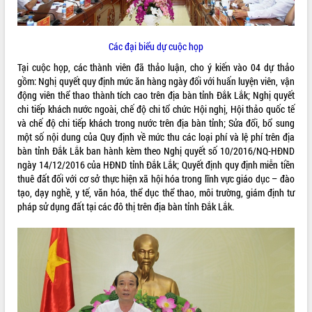
ĐIỂM TIN VĂN BẢN
Các đại biểu dự cuộc họp
QUY HOẠCH - KẾ HOẠCH
Tại cuộc họp, các thành viên đã thảo luận, cho ý kiến vào 04 dự thảo
gồm: Nghị quyết quy định mức ăn hàng ngày đối với huấn luyện viên, vận
động viên thể thao thành tích cao trên địa bàn tỉnh Đắk Lắk; Nghị quyết
chi tiếp khách nước ngoài, chế độ chi tổ chức Hội nghị, Hội thảo quốc tế
và chế độ chi tiếp khách trong nước trên địa bàn tỉnh; Sửa đổi, bổ sung
một số nội dung của Quy định về mức thu các loại phí và lệ phí trên địa
bàn tỉnh Đắk Lắk ban hành kèm theo Nghị quyết số 10/2016/NQ-HĐND
ngày 14/12/2016 của HĐND tỉnh Đắk Lắk; Quyết định quy định miễn tiền
thuê đất đối với cơ sở thực hiện xã hội hóa trong lĩnh vực giáo dục – đào
tạo, dạy nghề, y tế, văn hóa, thể dục thể thao, môi trường, giám định tư
pháp sử dụng đất tại các đô thị trên địa bàn tỉnh Đắk Lắk.