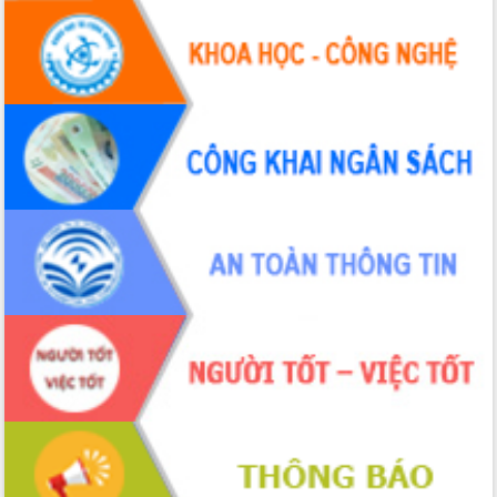
hai con số trong năm 2026
Tổ chức trang trọng Lễ hội Đền thờ
Lương Văn Chánh năm 2026
Phó Bí thư Tỉnh ủy Đắk Lắk Đỗ Hữu
Huy giữ chức Bí thư Đảng ủy Ủy Ban
Nhân dân tỉnh
Bệnh án điện tử thúc đẩy chuyển đổi
số y tế tại Đắk Lắk
Chuyển đổi số thư viện: Mở rộng
không gian tri thức trong thời đại số
Đánh giá, rút kinh nghiệm công tác tổ
chức diễn tập trước ngày bầu cử
Chương trình “Gặp gỡ hữu nghị –
Friendship Meeting New Year 2026”
Bầu cử Quốc hội và HĐND: Cử tri Đắk
Lắk gửi gắm niềm tin, kỳ vọng vào lá
phiếu
Đắk Lắk sẵn sàng các điều kiện cho
Ngày hội bầu cử đại biểu Quốc hội
khóa XVI và HĐND các cấp nhiệm kỳ