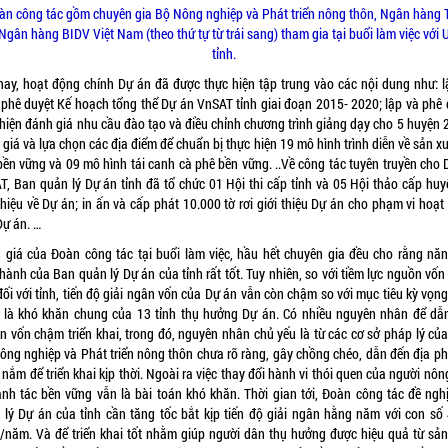
àn công tác gồm chuyên gia Bộ Nông nghiệp và Phát triển nông thôn, Ngân hàng 
 Ngân hàng BIDV Việt Nam (theo thứ tự từ trái sang) tham gia tại buổi làm việc vớ
tỉnh.
nay, hoạt động chính Dự án đã được thực hiện tập trung vào các nội dung như: l
h phê duyệt Kế hoạch tổng thể Dự án VnSAT tỉnh giai đoạn 2015- 2020; lập và phê 
 hiện đánh giá nhu cầu đào tạo và điều chỉnh chương trình giảng dạy cho 5 huyện 2
giá và lựa chọn các địa điểm để chuẩn bị thực hiện 19 mô hình trình diễn về sản x
bền vững và 09 mô hình tái canh cà phê bền vững. ..Về công tác tuyên truyền cho 
T, Ban quản lý Dự án tỉnh đã tổ chức 01 Hội thi cấp tỉnh và 05 Hội thảo cấp huy
thiệu về Dự án; in ấn và cấp phát 10.000 tờ rơi giới thiệu Dự án cho phạm vi hoạ
Dự án. …
 giá của Đoàn công tác tại buổi làm việc, hầu hết chuyên gia đều cho rằng năn
hành của Ban quản lý Dự án của tỉnh rất tốt. Tuy nhiên, so với tiềm lực nguồn vố
ối với tỉnh, tiến độ giải ngân vốn của Dự án vẫn còn chậm so với mục tiêu kỳ vọn
 là khó khăn chung của 13 tỉnh thụ hưởng Dự án. Có nhiều nguyên nhân để dẫ
n vốn chậm triển khai, trong đó, nguyên nhân chủ yếu là từ các cơ sở pháp lý của 
ông nghiệp và Phát triển nông thôn chưa rõ ràng, gây chồng chéo, dẫn đến địa p
nắm để triển khai kịp thời. Ngoài ra việc thay đổi hành vi thói quen của người nô
anh tác bền vững vẫn là bài toán khó khăn. Thời gian tới, Đoàn công tác đề ngh
 lý Dự án của tỉnh cần tăng tốc bắt kịp tiến độ giải ngân hằng năm với con số 
/năm. Và để triển khai tốt nhằm giúp người dân thụ hưởng được hiệu quả từ sản