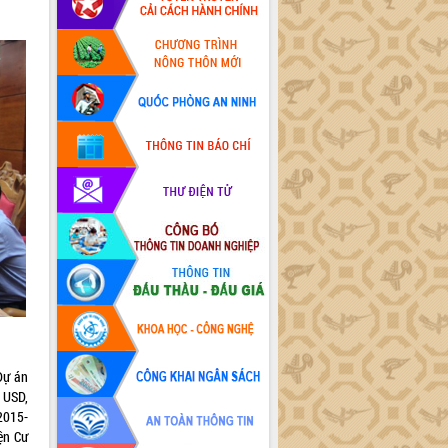
Dự án
u USD,
 2015-
ện Cư