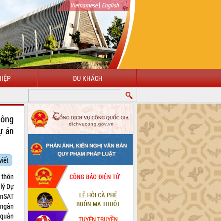
|
Vietnamese
English
IỆP
DU KHÁCH
G ĐẾN VỚI CỔNG THÔNG TIN ĐIỆN TỬ TỈNH ĐẮK LẮK
Nông
ự án
viết
 thôn
lý Dự
VnSAT
 ngân
 quản