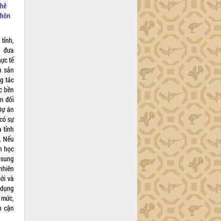
phê
thôn
tỉnh,
g đưa
hực tế
n sản
ng tác
c bền
ện đối
Dự án
 có sự
a tỉnh
g. Nếu
n học
ổ sung
 nhiên
iới và
 dụng
h mức,
p cận