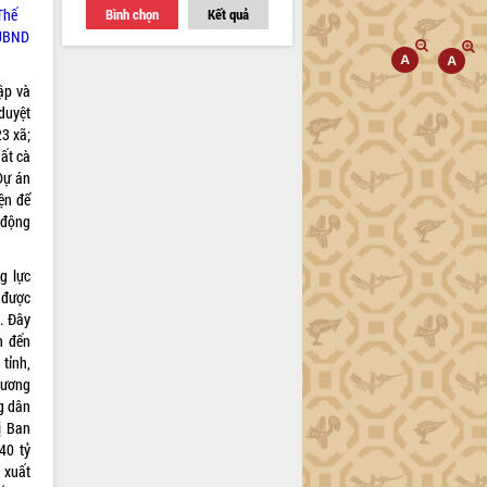
Bình chọn
Kết quả
Thế
i UBND
ập và
duyệt
3 xã;
uất cà
Dự án
ện để
t động
g lực
n được
g. Đây
n đến
tỉnh,
hương
ng dân
ị Ban
40 tỷ
 xuất