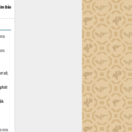
im Bảo
026,
026,
cơ sở,
 phát
Lắk
8/2026,