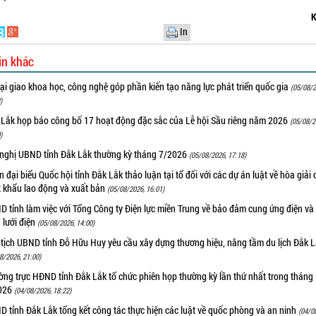
K
In
in khác
i giao khoa học, công nghệ góp phần kiến tạo năng lực phát triển quốc gia
(05/08/2
)
 Lắk họp báo công bố 17 hoạt động đặc sắc của Lễ hội Sầu riêng năm 2026
(05/08/2
)
 nghị UBND tỉnh Đắk Lắk thường kỳ tháng 7/2026
(05/08/2026, 17:18)
 đại biểu Quốc hội tỉnh Đắk Lắk thảo luận tại tổ đối với các dự án luật về hòa giải 
t khẩu lao động và xuất bản
(05/08/2026, 16:01)
 tỉnh làm việc với Tổng Công ty Điện lực miền Trung về bảo đảm cung ứng điện và
n lưới điện
(05/08/2026, 14:00)
 tịch UBND tỉnh Đỗ Hữu Huy yêu cầu xây dựng thương hiệu, nâng tầm du lịch Đắk 
8/2026, 21:00)
ng trực HĐND tỉnh Đắk Lắk tổ chức phiên họp thường kỳ lần thứ nhất trong tháng
026
(04/08/2026, 18:22)
 tỉnh Đắk Lắk tổng kết công tác thực hiện các luật về quốc phòng và an ninh
(04/0