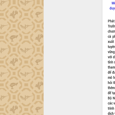
Lễ phát động chuỗi hoạt động chung
Mô
tay làm sạch môi trường
duy
Xã Ea Kar bước chuyển mình trong
công tác cải cách hành chính mô hình
Phát
mới
Trưở
UBND tỉnh họp báo định kỳ tháng 4
chươn
năm 2026
cà p
Hội thảo khoa học “Giải pháp thúc đẩy
xuất 
phát triển nền kinh tế xanh tại tỉnh
tuyê
Đắk Lắk”
vững.
với 
Tăng cường giám sát, đôn đốc thực
tỉnh 
hiện nhiệm vụ quản lý tài sản công
tham 
hàng tuần
để đư
Tháo gỡ những vướng mắc, đẩy mạnh
mô h
công tác cải cách thủ tục hành chính
hỏi t
tại Trung tâm Phục vụ hành chính
thêm 
công tỉnh
để tạ
Đắk Lắk: Tôn vinh 46 giải pháp tại Hội
Bộ N
thi Sáng tạo Kỹ thuật 2024 - 2025
các v
Đắk Lắk rà soát, điều chỉnh Đề án 190
trìn
về phát triển nuôi trồng thủy sản
dịch 