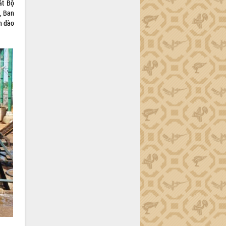
ất Bộ
ó, Ban
h đào