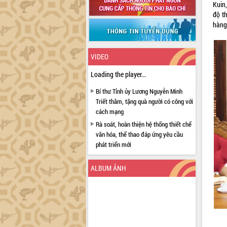
Kuin
độ th
hàng 
VIDEO
Loading the player...
Bí thư Tỉnh ủy Lương Nguyễn Minh
Triết thăm, tặng quà người có công với
cách mạng
Rà soát, hoàn thiện hệ thống thiết chế
văn hóa, thể thao đáp ứng yêu cầu
phát triển mới
Thường trực HĐND tỉnh Đắk Lắk gặp
mặt Đoàn chuyên gia y tế TP. Hồ Chí
ALBUM ẢNH
Minh
Lễ truy điệu và an táng hài cốt liệt sĩ
tại Nghĩa trang Liệt sĩ xã Sơn Hòa
Bàn giải pháp tháo gỡ khó khăn trong
xuất khẩu sầu riêng và triển khai quy