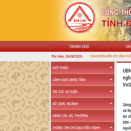
TRANG CHỦ
CH
Thứ năm, 06/08/2026
GIỚI THIỆU
UBN
ngh
LÃNH ĐẠO UBND TỈNH
VnS
TIN TỨC SỰ KIỆN
SỞ, BAN, NGÀNH
Sáng
và N
UBND CÁC XÃ, PHƯỜNG
án c
trên
THÔNG TIN CHỈ ĐẠO ĐIỀU HÀNH
nguồ