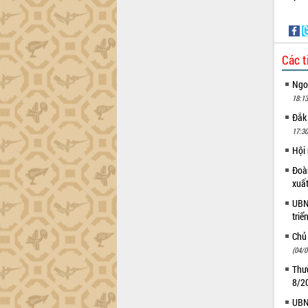
Phó Chủ tịch UBND tỉnh Đắk Lắk
Trương Công Thái kiểm tra thực địa
Dự án cao tốc Khánh Hòa - Buôn Ma
Thuột
Các t
Định vị cà phê Việt Nam như một “di
sản sống” trong dòng chảy toàn cầu
Ngoạ
Xây dựng nông thôn mới: Nâng cao đời
18:13
sống người dân từ những mô hình thiết
Đắk
thực
17:30
Quyết liệt tháo gỡ vướng mắc, đẩy
Hội
nhanh tiến độ các dự án trọng điểm
Đoàn
trong Khu kinh tế Nam Phú Yên
xuấ
Hòn Yến phát triển du lịch gắn với bảo
tồn biển
UBND
triể
Lấy ý kiến điều chỉnh Quy hoạch tỉnh
Đắk Lắk thời kỳ 2021-2030, tầm nhìn
Chủ
đến năm 2050
(04/0
Phát động chiến dịch 30 ngày đêm
Thườ
giải phóng mặt bằng Tuyến đường bộ
8/2
ven biển
UBND