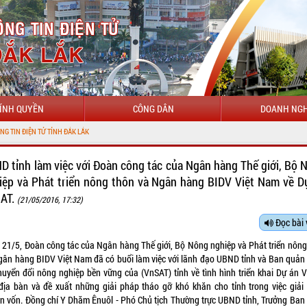
ÍNH QUYỀN
CÔNG DÂN
DOANH NGH
CHÀO MỪN
D tỉnh làm việc với Đoàn công tác của Ngân hàng Thế giới, Bộ 
iệp và Phát triển nông thôn và Ngân hàng BIDV Việt Nam về D
AT.
(21/05/2016, 17:32)
Đọc bài 
 21/5, Đoàn công tác của Ngân hàng Thế giới, Bộ Nông nghiệp và Phát triển nông
gân hàng BIDV Việt Nam đã có buổi làm việc với lãnh đạo UBND tỉnh và Ban quản 
huyển đổi nông nghiệp bền vững của (VnSAT) tỉnh về tình hình triển khai Dự án 
 địa bàn và đề xuất những giải pháp tháo gỡ khó khăn cho tỉnh trong việc giải
n vốn. Đồng chí Y Dhăm Ênuôl - Phó Chủ tịch Thường trực UBND tỉnh, Trưởng Ban