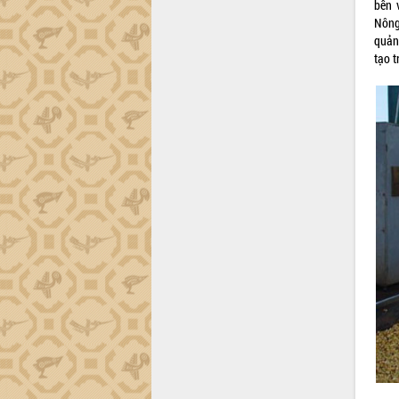
bền 
Gặp mặt các cơ quan báo chí nhân Kỷ
Nông 
niệm 101 năm Ngày Báo chí Cách
quản
mạng Việt Nam
tạo 
Đắk Lắk sơ kết 4 năm triển khai thực
hiện Đề án 06 của Chính phủ
Họp báo thông tin về Hội nghị Công bố
Quy hoạch và Xúc tiến đầu tư tỉnh Đắk
Lắk
Khơi thông điểm nghẽn, đẩy nhanh
giải ngân vốn khắc phục thiên tai
HĐND tỉnh thông qua điều chỉnh Quy
hoạch tỉnh thời kỳ 2021-2030
Hội thảo góp ý hồ sơ điều chỉnh quy
hoạch tỉnh Đắk Lắk thời kỳ 2021-2030,
tầm nhìn đến năm 2050
Nâng cao hiệu quả hoạt động của các
doanh nghiệp nhà nước
Hội nghị triển khai kết nối mạng
truyền số liệu chuyên dùng phục vụ cơ
quan Đảng, Nhà nước