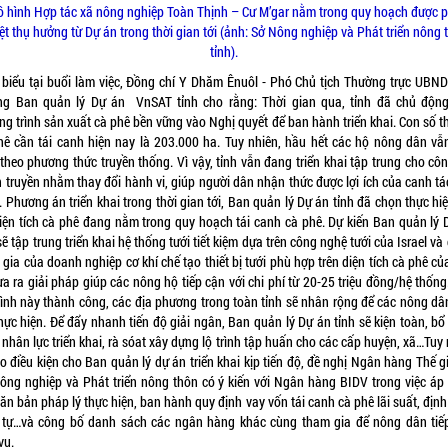
 hình Hợp tác xã nông nghiệp Toàn Thịnh – Cư M’gar nằm trong quy hoạch được 
ệt thụ hưởng từ Dự án trong thời gian tới (ảnh: Sở Nông nghiệp và Phát triển nông 
tỉnh).
 biểu tại buổi làm việc, Đồng chí Y Dhăm Ênuôl - Phó Chủ tịch Thường trực UBND 
ng Ban quản lý Dự án VnSAT tỉnh cho rằng: Thời gian qua, tỉnh đã chủ độn
g trình sản xuất cà phê bền vững vào Nghị quyết để ban hành triển khai. Con số t
hê cần tái canh hiện nay là 203.000 ha. Tuy nhiên, hầu hết các hộ nông dân vẫ
theo phương thức truyền thống. Vì vậy, tỉnh vẫn đang triển khai tập trung cho cô
n truyền nhằm thay đổi hành vi, giúp người dân nhận thức được lợi ích của canh tá
 Phương án triển khai trong thời gian tới, Ban quản lý Dự án tỉnh đã chọn thực hi
diện tích cà phê đang nằm trong quy hoạch tái canh cà phê. Dự kiến Ban quản lý 
sẽ tập trung triển khai hệ thống tưới tiết kiệm dựa trên công nghệ tưới của Israel và
gia của doanh nghiệp cơ khí chế tạo thiết bị tưới phù hợp trên diện tích cà phê củ
a ra giải pháp giúp các nông hộ tiếp cận với chi phí từ 20-25 triệu đồng/hệ thốn
ình này thành công, các địa phương trong toàn tỉnh sẽ nhân rộng để các nông dâ
hực hiện. Để đẩy nhanh tiến độ giải ngân, Ban quản lý Dự án tỉnh sẽ kiện toàn, b
nhân lực triển khai, rà sóat xây dựng lộ trình tập huấn cho các cấp huyện, xã…Tuy
o điều kiện cho Ban quản lý dự án triển khai kịp tiến độ, đề nghị Ngân hàng Thế g
ông nghiệp và Phát triển nông thôn có ý kiến với Ngân hàng BIDV trong việc áp
ăn bản pháp lý thực hiện, ban hành quy định vay vốn tái canh cà phê lãi suất, địn
h tự…và công bố danh sách các ngân hàng khác cùng tham gia để nông dân tiế
vụ.