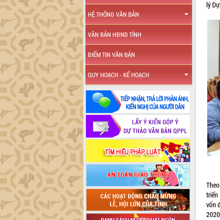
lý Dự
HỆ THỐNG VĂN BẢN
VĂN BẢN HĐND TỈNH
ĐIỂM TIN VĂN BẢN
QUY HOẠCH - KẾ HOẠCH
Theo
triển
vốn đ
2020