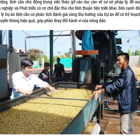
vững, tỉnh cần chủ động trong việc tháo gỡ các rào cản về cơ sở pháp lý, đề xu
nghiệp và Phát triển có cơ chế đặc thù cho tỉnh thuận tiện triển khai. Bên cạnh đ
 lý Dự án tỉnh cần có phân tích đánh giá vùng thụ hưởng của Dự án để có Kế hoạc
truyền thông hiệu quả, góp phần thay đổi hành vi của nông dân.