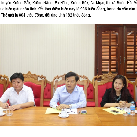
, huyện Krông Pắk, Krông Năng, Ea H’leo, Krông Búk, Cư Mgar, thị xã Buôn Hồ. Về
ực hiện giải ngân tính đến thời điểm hiện nay là 986 triệu đồng, trong đó vốn củ
Thế giới là 804 triệu đồng, đối ứng tỉnh 182 triệu đồng.