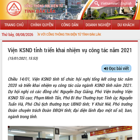
|
Vietnamese
English
TRANG CHỦ
CHÍNH QUYỀN
CÔNG DÂN
DOANH NGHIỆP
DU KHÁCH
Thứ bảy, 08/08/2026
CHÀO MỪNG ĐẾN VỚI CỔNG THÔNG TIN ĐIỆN TỬ TỈNH ĐẮK LẮK
GIỚI THIỆU
Viện KSND tỉnh triển khai nhiệm vụ công tác năm 2021
(15/01/2021, 15:53)
LÃNH ĐẠO UBND TỈNH
Đọc bài viết
TIN TỨC SỰ KIỆN
Chiều 14/01, Viện KSND tỉnh tổ chức hội nghị tổng kết công tác năm
SỞ, BAN, NGÀNH
2020 và triển khai nhiệm vụ công tác của ngành KSND tỉnh năm 2021.
Dự hội nghị có các đồng chí: Nguyễn Duy Giảng, Phó Viện trưởng Viện
UBND CÁC XÃ, PHƯỜNG
KSND Tối cao; Phạm Minh Tấn, Phó Bí thư Thường trực Tỉnh ủy; Nguyễn
Tuấn Hà, Phó Chủ tịch thường trực UBND tỉnh; Y Khút Niê, Phó trưởng
Đoàn chuyên trách Đoàn ĐBQH tỉnh; đại diện lãnh đạo một số sở, ban,
THÔNG TIN CHỈ ĐẠO ĐIỀU HÀNH
ngành trong tỉnh.
HỆ THỐNG VĂN BẢN
VĂN BẢN HĐND TỈNH