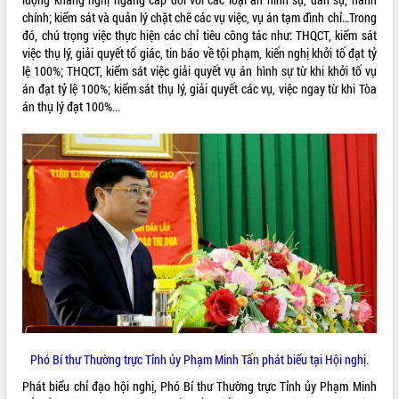
chính; kiểm sát và quản lý chặt chẽ các vụ việc, vụ án tạm đình chỉ…Trong
VIDEO
đó, chú trọng việc thực hiện các chỉ tiêu công tác như: THQCT, kiểm sát
việc thụ lý, giải quyết tố giác, tin báo về tội phạm, kiến nghị khởi tố đạt tỷ
Loading the player...
lệ 100%; THQCT, kiểm sát việc giải quyết vụ án hình sự từ khi khởi tố vụ
Khám bệnh, cấp phát thuốc miễn phí
án đạt tỷ lệ 100%; kiểm sát thụ lý, giải quyết các vụ, việc ngay từ khi Tòa
và tặng quà người dân xã Cư Pui
án thụ lý đạt 100%...
Hội nghị UBND tỉnh Đắk Lắk thường kỳ
tháng 7/2026
Lễ truy tặng danh hiệu “Bà Mẹ Việt
Nam Anh hùng” và trao Huân chương
Lao động
ALBUM ẢNH
UBND tỉnh Đắk Lắk triển khai nhiệm
vụ 6 tháng cuối năm 2026
Kỳ họp thứ Hai, Hội đồng nhân dân
tỉnh khóa XI quyết nghị nhiều nội dung
quan trọng
Bí thư Tỉnh ủy Lương Nguyễn Minh
Triết thăm, tặng quà người có công với
cách mạng
Phó Bí thư Thường trực Tỉnh ủy Phạm Minh Tấn phát biểu tại Hội nghị.
Rà soát, hoàn thiện hệ thống thiết chế
Phát biểu chỉ đạo hội nghị, Phó Bí thư Thường trực Tỉnh ủy Phạm Minh
văn hóa, thể thao đáp ứng yêu cầu
LIÊN KẾT WEB