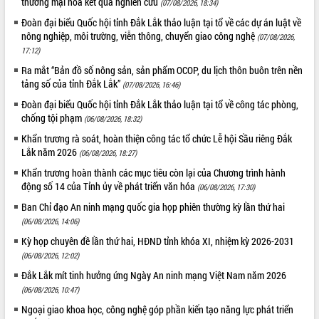
thương mại hóa kết quả nghiên cứu
(07/08/2026, 18:34)
Hội thảo góp ý hồ sơ điều chỉnh quy
hoạch tỉnh Đắk Lắk thời kỳ 2021-2030,
Đoàn đại biểu Quốc hội tỉnh Đắk Lắk thảo luận tại tổ về các dự án luật về
tầm nhìn đến năm 2050
nông nghiệp, môi trường, viễn thông, chuyển giao công nghệ
(07/08/2026,
17:12)
Nâng cao hiệu quả hoạt động của các
doanh nghiệp nhà nước
Ra mắt “Bản đồ số nông sản, sản phẩm OCOP, du lịch thôn buôn trên nền
tảng số của tỉnh Đắk Lắk”
Hội nghị triển khai kết nối mạng
(07/08/2026, 16:46)
truyền số liệu chuyên dùng phục vụ cơ
Đoàn đại biểu Quốc hội tỉnh Đắk Lắk thảo luận tại tổ về công tác phòng,
quan Đảng, Nhà nước
chống tội phạm
(06/08/2026, 18:32)
Lễ phát động chuỗi hoạt động chung
Khẩn trương rà soát, hoàn thiện công tác tổ chức Lễ hội Sầu riêng Đắk
tay làm sạch môi trường
Lắk năm 2026
(06/08/2026, 18:27)
Xã Ea Kar bước chuyển mình trong
Khẩn trương hoàn thành các mục tiêu còn lại của Chương trình hành
công tác cải cách hành chính mô hình
động số 14 của Tỉnh ủy về phát triển văn hóa
(06/08/2026, 17:30)
mới
Ban Chỉ đạo An ninh mạng quốc gia họp phiên thường kỳ lần thứ hai
UBND tỉnh họp báo định kỳ tháng 4
(06/08/2026, 14:06)
năm 2026
Hội thảo khoa học “Giải pháp thúc đẩy
Kỳ họp chuyên đề lần thứ hai, HĐND tỉnh khóa XI, nhiệm kỳ 2026-2031
phát triển nền kinh tế xanh tại tỉnh
(06/08/2026, 12:02)
Đắk Lắk”
Đắk Lắk mít tinh hưởng ứng Ngày An ninh mạng Việt Nam năm 2026
Tăng cường giám sát, đôn đốc thực
(06/08/2026, 10:47)
hiện nhiệm vụ quản lý tài sản công
Ngoại giao khoa học, công nghệ góp phần kiến tạo năng lực phát triển
hàng tuần