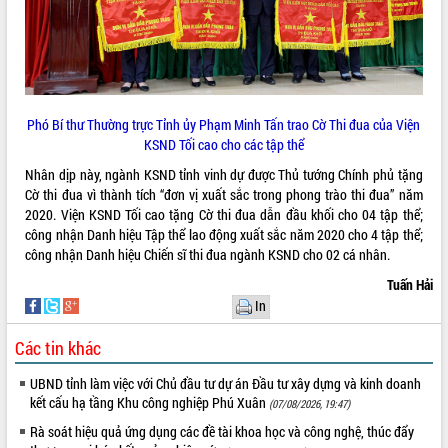
phá cơ chế - Hợp tác công tư
Đề án 06 tạo bước ngoặt đột phá trong
cải cách hành chính tỉnh Đắk Lắk
Kết nối tour, đẩy mạnh chuyển đổi số
để phát triển du lịch Đắk Lắk
Phó Bí thư Thường trực Tỉnh ủy Phạm Minh Tấn trao Cờ Thi đua của Viện
Khởi động Dự án Đầu tư xây dựng hạ
KSND Tối cao cho các tập thể
tầng kỹ thuật Cụm công nghiệp Tân
Tiến
Nhân dịp này, ngành KSND tỉnh vinh dự được Thủ tướng Chính phủ tặng
Gặp mặt các cơ quan báo chí nhân Kỷ
Cờ thi đua vì thành tích “đơn vị xuất sắc trong phong trào thi đua” năm
niệm 101 năm Ngày Báo chí Cách
2020. Viện KSND Tối cao tặng Cờ thi đua dẫn đầu khối cho 04 tập thể;
mạng Việt Nam
công nhận Danh hiệu Tập thể lao động xuất sắc năm 2020 cho 4 tập thể;
công nhận Danh hiệu Chiến sĩ thi đua ngành KSND cho 02 cá nhân.
Đắk Lắk sơ kết 4 năm triển khai thực
hiện Đề án 06 của Chính phủ
Tuấn Hải
Họp báo thông tin về Hội nghị Công bố
In
Quy hoạch và Xúc tiến đầu tư tỉnh Đắk
Lắk
Các tin khác
Khơi thông điểm nghẽn, đẩy nhanh
UBND tỉnh làm việc với Chủ đầu tư dự án Đầu tư xây dựng và kinh doanh
giải ngân vốn khắc phục thiên tai
kết cấu hạ tầng Khu công nghiệp Phú Xuân
(07/08/2026, 19:47)
HĐND tỉnh thông qua điều chỉnh Quy
hoạch tỉnh thời kỳ 2021-2030
Rà soát hiệu quả ứng dụng các đề tài khoa học và công nghệ, thúc đẩy