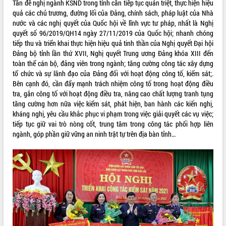
Tấn đề nghị ngành KSND trong tỉnh cần tiếp tục quán triệt, thực hiện hiệu
phát triển mới
quả các chủ trương, đường lối của Đảng, chính sách, pháp luật của Nhà
Thường trực HĐND tỉnh Đắk Lắk gặp
nước và các nghị quyết của Quốc hội về lĩnh vực tư pháp, nhất là Nghị
mặt Đoàn chuyên gia y tế TP. Hồ Chí
quyết số 96/2019/QH14 ngày 27/11/2019 của Quốc hội; nhanh chóng
Minh
tiếp thu và triển khai thực hiện hiệu quả tinh thần của Nghị quyết Đại hội
THỐNG KÊ TRUY CẬP
Đảng bộ tỉnh lần thứ XVII, Nghị quyết Trung ương Đảng khóa XIII đến
Lễ truy điệu và an táng hài cốt liệt sĩ
toàn thể cán bộ, đảng viên trong ngành; tăng cường công tác xây dựng
tại Nghĩa trang Liệt sĩ xã Sơn Hòa
Hôm nay:
29910
tổ chức và sự lãnh đạo của Đảng đối với hoạt động công tố, kiểm sát;.
Bàn giải pháp tháo gỡ khó khăn trong
Tất cả:
66075233
Bên cạnh đó, cần đẩy mạnh trách nhiệm công tố trong hoạt động điều
xuất khẩu sầu riêng và triển khai quy
tra, gắn công tố với hoạt động điều tra, nâng cao chất lượng tranh tụng
định EUDR
tăng cường hơn nữa việc kiểm sát, phát hiện, ban hành các kiến nghị,
Thứ trưởng Bộ Nông nghiệp và Môi
kháng nghị, yêu cầu khắc phục vi phạm trong việc giải quyết các vụ việc;
trường Nguyễn Hoàng Hiệp khảo sát
tiếp tục giữ vai trò nòng cốt, trung tâm trong công tác phối hợp liên
vùng trồng và doanh nghiệp đóng gói
ngành, góp phần giữ vững an ninh trật tự trên địa bàn tỉnh…
sầu riêng tại Đắk Lắk
Trình diễn nghệ thuật chế biến các
món ăn từ sầu riêng
Đắk Lắk công bố Quy hoạch và xúc
tiến đầu tư tỉnh
Ngành cá ngừ Đắk Lắk chủ động thích
ứng để giữ vững thị trường xuất khẩu
Diễn đàn Kinh tế tư nhân Việt Nam đột