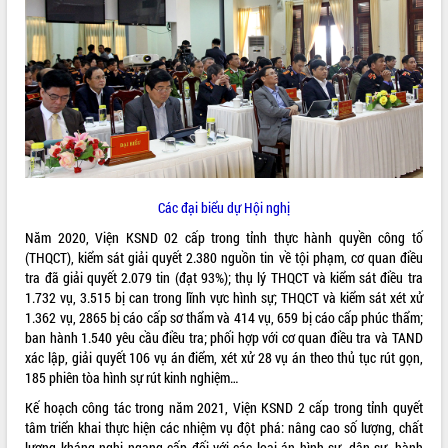
ĐIỂM TIN VĂN BẢN
QUY HOẠCH - KẾ HOẠCH
Các đại biểu dự Hội nghị
Năm 2020, Viện KSND 02 cấp trong tỉnh thực hành quyền công tố
(THQCT), kiểm sát giải quyết 2.380 nguồn tin về tội phạm, cơ quan điều
tra đã giải quyết 2.079 tin (đạt 93%); thụ lý THQCT và kiểm sát điều tra
1.732 vụ, 3.515 bị can trong lĩnh vực hình sự; THQCT và kiểm sát xét xử
1.362 vụ, 2865 bị cáo cấp sơ thẩm và 414 vụ, 659 bị cáo cấp phúc thẩm;
ban hành 1.540 yêu cầu điều tra; phối hợp với cơ quan điều tra và TAND
xác lập, giải quyết 106 vụ án điểm, xét xử 28 vụ án theo thủ tục rút gọn,
185 phiên tòa hình sự rút kinh nghiệm…
Kế hoạch công tác trong năm 2021, Viện KSND 2 cấp trong tỉnh quyết
tâm triển khai thực hiện các nhiệm vụ đột phá: nâng cao số lượng, chất
lượng kháng nghị ngang cấp đối với các loại án hình sự, dân sự, hành