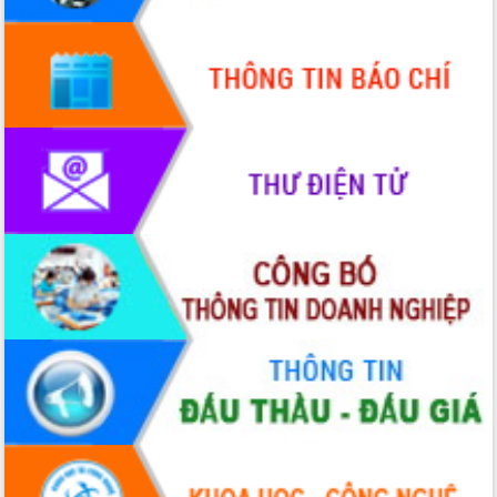
Tập huấn ứng dụng trí tuệ nhân tạo (AI)
trong thương mại điện tử năm 2026
Đoàn đại biểu Quốc hội tỉnh Đắk Lắk
trao đổi thông tin trước Kỳ họp thứ
nhất, Quốc hội khóa XVI
Quyết liệt cải cách hành chính, khơi
thông nguồn lực phát triển
Nâng cao hiệu lực, hiệu quả HĐND
tỉnh thông qua hiện đại hóa hành chính
Xã Ea Phê gắn cải cách hành chính với
chuyển đổi số
Phó Chủ tịch Thường trực UBND tỉnh
Hồ Thị Nguyên Thảo làm việc tại Trung
tâm Phục vụ hành chính công xã Ea
Phê
Xây dựng nền hành chính số đồng
hành cùng nông dân dân, doanh nghiệp
Giai đoạn 2026-2030, Đắk Lắk phấn
đấu có 77% xã đạt chuẩn nông thôn
mới