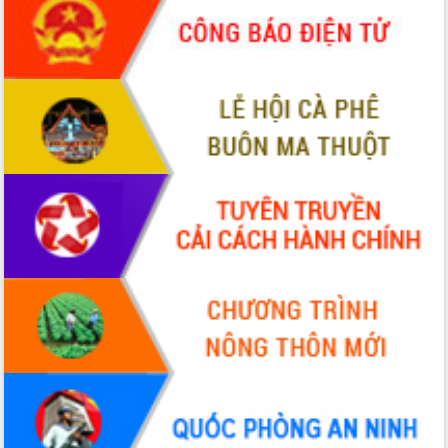
Hòn Yến phát triển du lịch gắn với bảo
tồn biển
Lấy ý kiến điều chỉnh Quy hoạch tỉnh
Đắk Lắk thời kỳ 2021-2030, tầm nhìn
đến năm 2050
Phát động chiến dịch 30 ngày đêm
giải phóng mặt bằng Tuyến đường bộ
ven biển
Đắk Lắk nỗ lực thúc đẩy tăng trưởng
kinh tế từ 10% trở lên trong Quý
II/2026
Đắk Lắk ký kết thỏa thuận hợp tác về
chuyển đổi số giai đoạn 2026 – 2030
với Tập đoàn Bưu chính Viễn thông
Việt Nam
Thứ trưởng Bộ Y tế làm việc với tỉnh
Đắk Lắk về phát triển nhân lực y tế
cho trạm y tế cấp xã
Du lịch Đắk Lắk nâng tầm trải nghiệm
du khách thông qua Hệ thống cơ sở dữ
liệu và Bản đồ số