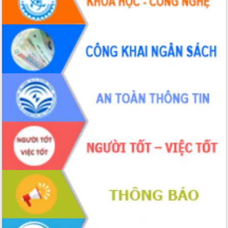
Chuyển đổi số 'mở đường' cho nông
nghiệp Đắk Lắk tăng trưởng bứt phá
Triển khai đồng bộ đo đạc, lập hồ sơ
địa chính, hoàn thiện cơ sở dữ liệu đất
đai
Ứng dụng sinh trắc học - Bước tiến
trong hành trình chuyển đổi số tại Đắk
Lắk
Đắk Lắk nâng cao hiệu quả công tác
Đảng từ Sổ tay đảng viên điện tử
Đắk Lắk đẩy mạnh nuôi biển công
nghệ, hướng tới phát triển thủy sản
bền vững
Tập huấn nâng cao năng lực triển khai
chuyển đổi số cho cán bộ, công chức
cấp xã
Đắk Lắk phát động hưởng ứng Ngày
Quyền của người tiêu dùng Việt Nam
2026
Đẩy mạnh cải cách hành chính, quyết
tâm đạt được mục tiêu tăng trưởng