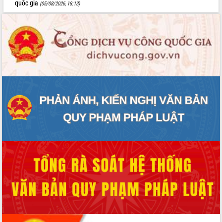
quốc gia
(05/08/2026, 18:13)
Tháo gỡ những vướng mắc, đẩy mạnh
công tác cải cách thủ tục hành chính
tại Trung tâm Phục vụ hành chính
công tỉnh
Đắk Lắk: Tôn vinh 46 giải pháp tại Hội
thi Sáng tạo Kỹ thuật 2024 - 2025
Đắk Lắk rà soát, điều chỉnh Đề án 190
về phát triển nuôi trồng thủy sản
Phó Chủ tịch UBND tỉnh Đắk Lắk
Trương Công Thái kiểm tra thực địa
Dự án cao tốc Khánh Hòa - Buôn Ma
Thuột
Định vị cà phê Việt Nam như một “di
sản sống” trong dòng chảy toàn cầu
Xây dựng nông thôn mới: Nâng cao đời
sống người dân từ những mô hình thiết
thực
Quyết liệt tháo gỡ vướng mắc, đẩy
nhanh tiến độ các dự án trọng điểm
trong Khu kinh tế Nam Phú Yên