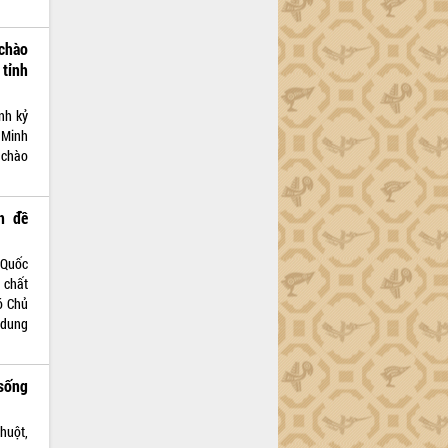
chào
tỉnh
nh kỷ
 Minh
 chào
n đề
 Quốc
i chất
ó Chủ
 dung
sống
huột,