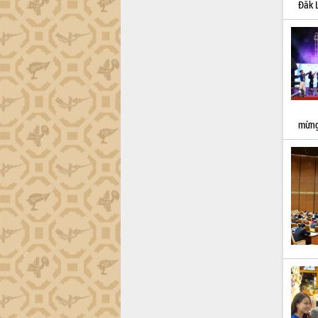
tiến đầu tư tỉnh
Đắk L
Ngành cá ngừ Đắk Lắk chủ động thích
ứng để giữ vững thị trường xuất khẩu
Diễn đàn Kinh tế tư nhân Việt Nam đột
phá cơ chế - Hợp tác công tư
Đề án 06 tạo bước ngoặt đột phá trong
cải cách hành chính tỉnh Đắk Lắk
Kết nối tour, đẩy mạnh chuyển đổi số
mừng
để phát triển du lịch Đắk Lắk
Khởi động Dự án Đầu tư xây dựng hạ
tầng kỹ thuật Cụm công nghiệp Tân
Tiến
Gặp mặt các cơ quan báo chí nhân Kỷ
niệm 101 năm Ngày Báo chí Cách
mạng Việt Nam
Đắk Lắk sơ kết 4 năm triển khai thực
hiện Đề án 06 của Chính phủ
Họp báo thông tin về Hội nghị Công bố
Quy hoạch và Xúc tiến đầu tư tỉnh Đắk
Lắk