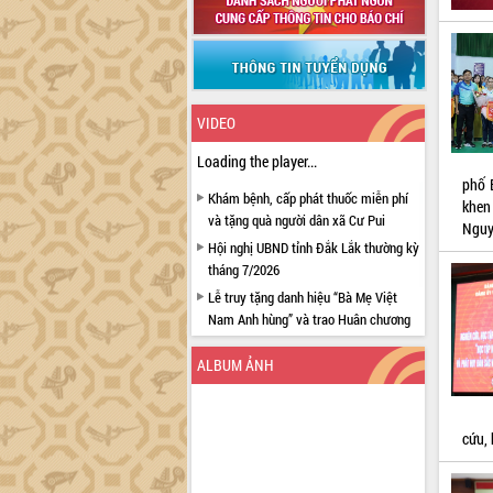
VIDEO
Loading the player...
phố 
Khám bệnh, cấp phát thuốc miễn phí
khen
và tặng quà người dân xã Cư Pui
Nguy
Hội nghị UBND tỉnh Đắk Lắk thường kỳ
tháng 7/2026
Lễ truy tặng danh hiệu “Bà Mẹ Việt
Nam Anh hùng” và trao Huân chương
Lao động
ALBUM ẢNH
UBND tỉnh Đắk Lắk triển khai nhiệm
vụ 6 tháng cuối năm 2026
Kỳ họp thứ Hai, Hội đồng nhân dân
cứu,
tỉnh khóa XI quyết nghị nhiều nội dung
quan trọng
Bí thư Tỉnh ủy Lương Nguyễn Minh