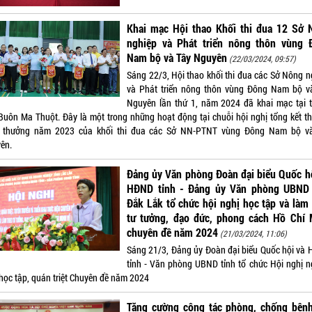
Khai mạc Hội thao Khối thi đua 12 Sở 
nghiệp và Phát triển nông thôn vùng 
Nam bộ và Tây Nguyên
(22/03/2024, 09:57)
Sáng 22/3, Hội thao khối thi đua các Sở Nông n
và Phát triển nông thôn vùng Đông Nam bộ v
Nguyên lần thứ 1, năm 2024 đã khai mạc tại 
Buôn Ma Thuột. Đây là một trong những hoạt động tại chuỗi hội nghị tổng kết th
 thưởng năm 2023 của khối thi đua các Sở NN-PTNT vùng Đông Nam bộ v
ên.
Đảng ủy Văn phòng Đoàn đại biểu Quốc h
HĐND tỉnh - Đảng ủy Văn phòng UBND 
Đắk Lắk tổ chức hội nghị học tập và làm
tư tưởng, đạo đức, phong cách Hồ Chí 
chuyên đề năm 2024
(21/03/2024, 11:06)
Sáng 21/3, Đảng ủy Đoàn đại biểu Quốc hội và
tỉnh - Văn phòng UBND tỉnh tổ chức Hội nghị n
 học tập, quán triệt Chuyên đề năm 2024
Tăng cường công tác phòng, chống bệnh