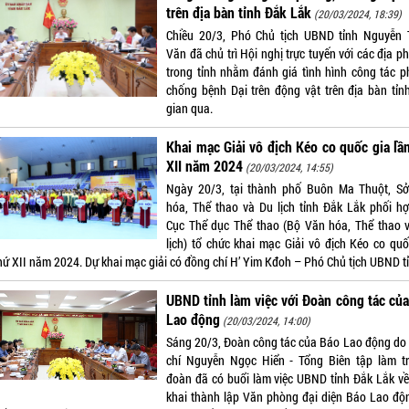
trên địa bàn tỉnh Đắk Lắk
(20/03/2024, 18:39)
Chiều 20/3, Phó Chủ tịch UBND tỉnh Nguyễn 
Văn đã chủ trì Hội nghị trực tuyến với các địa 
trong tỉnh nhằm đánh giá tình hình công tác p
chống bệnh Dại trên động vật trên địa bàn tỉnh
gian qua.
Khai mạc Giải vô địch Kéo co quốc gia lầ
XII năm 2024
(20/03/2024, 14:55)
Ngày 20/3, tại thành phố Buôn Ma Thuột, S
hóa, Thể thao và Du lịch tỉnh Đắk Lắk phối hợ
Cục Thể dục Thể thao (Bộ Văn hóa, Thể thao 
lịch) tổ chức khai mạc Giải vô địch Kéo co quố
thứ XII năm 2024. Dự khai mạc giải có đồng chí H’ Yim Kđoh – Phó Chủ tịch UBND t
UBND tỉnh làm việc với Đoàn công tác củ
Lao động
(20/03/2024, 14:00)
Sáng 20/3, Đoàn công tác của Báo Lao động do
chí Nguyễn Ngọc Hiển - Tổng Biên tập làm t
đoàn đã có buổi làm việc UBND tỉnh Đắk Lắk về 
khai thành lập Văn phòng đại diện Báo Lao độn