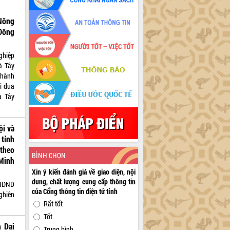
Nông
Đông
ghiệp
à Tây
thành
i đua
à Tây
ội và
tỉnh
 theo
BÌNH CHỌN
Minh
Xin ý kiến đánh giá về giao diện, nội
dung, chất lượng cung cấp thông tin
 HĐND
của Cổng thông tin điện tử tỉnh
ghiên
Rất tốt
Tốt
 Dại
Trung bình