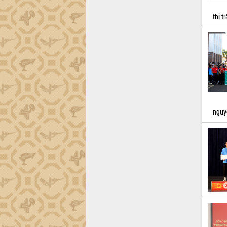
Đắk Lắk”
thi t
Tăng cường giám sát, đôn đốc thực
hiện nhiệm vụ quản lý tài sản công
hàng tuần
Tháo gỡ những vướng mắc, đẩy mạnh
công tác cải cách thủ tục hành chính
tại Trung tâm Phục vụ hành chính
công tỉnh
Đắk Lắk: Tôn vinh 46 giải pháp tại Hội
thi Sáng tạo Kỹ thuật 2024 - 2025
nguy
Đắk Lắk rà soát, điều chỉnh Đề án 190
về phát triển nuôi trồng thủy sản
Phó Chủ tịch UBND tỉnh Đắk Lắk
Trương Công Thái kiểm tra thực địa
Dự án cao tốc Khánh Hòa - Buôn Ma
Thuột
Định vị cà phê Việt Nam như một “di
sản sống” trong dòng chảy toàn cầu
Xây dựng nông thôn mới: Nâng cao đời
sống người dân từ những mô hình thiết