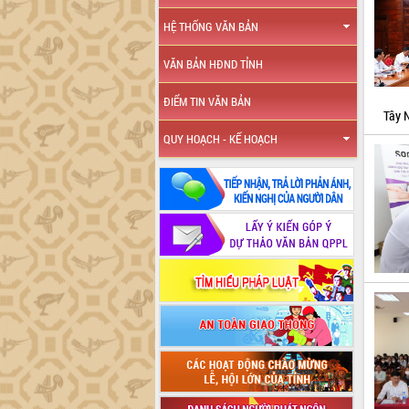
HỆ THỐNG VĂN BẢN
VĂN BẢN HĐND TỈNH
ĐIỂM TIN VĂN BẢN
Tây 
QUY HOẠCH - KẾ HOẠCH