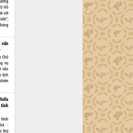
hương
CS Hồ
k với
iên”;
 Tháng
m vấn
)
a Chủ
ng vụ
t vấn
 tịch
phiên
 hiểu
 tỉnh
 hình
904 -
i thứ