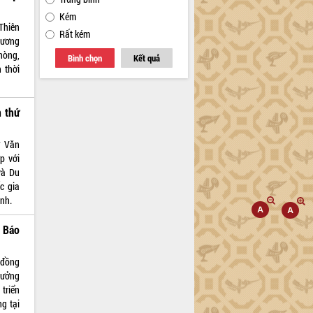
Kém
Thiên
Rất kém
phương
hòng,
Bình chọn
Kết quả
 thời
n thứ
ở Văn
p với
và Du
c gia
ỉnh.
a Báo
 đồng
rưởng
triển
g tại