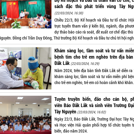
sách đặc thù phát triển vùng Tây Ng
(22/03/2024, 16:30)
Chiều 22/3, Bộ Kế hoạch và Đầu tư tổ chức Hội
trực tuyến tham vấn ý kiến Bộ, ngành, địa phươ
dự thảo báo cáo rà soát, đề xuất cơ chế đặc thù
Nguyên. Đồng chí Trần Duy Đông, Thứ trưởng Bộ Kế hoạch và Đầu tư chủ trì hội nghị
Khám sàng lọc, tầm soát và tư vấn miễn
bệnh tim cho trẻ em nghèo trên địa bàn
Đắk Lắk
(22/03/2024, 16:29)
Năm 2024, trên địa bàn tỉnh Đắk Lắk sẽ diễn ra 
khám sàng lọc, tầm soát và tư vấn miễn phí bện
cho trẻ em nghèo, trẻ em có hoàn cảnh khó khăn.
Tuyên truyền biển, đảo cho cán bộ, p
viên Báo Đắk Lắk và sinh viên Trường Đạ
Tây Nguyên
(22/03/2024, 16:02)
Ngày 22/3, Báo Đắk Lắk, Trường Đại học Tây N
và Học viện Hải quân phối hợp tổ chức tuyên t
biển, đảo năm 2024.