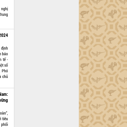
 nghị
Trung
2024
 định
n báo
h tế -
ột số
. Phó
à chủ
Nam:
vững
toàn”,
 tiêu
 phối