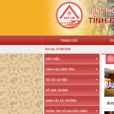
TRANG CHỦ
CH
Thứ sáu, 07/08/2026
CHÀ
GIỚI THIỆU
LÃNH ĐẠO UBND TỈNH
TIN TỨC SỰ KIỆN
SỞ, BAN, NGÀNH
UBND CÁC XÃ, PHƯỜNG
đề K
THÔNG TIN CHỈ ĐẠO ĐIỀU HÀNH