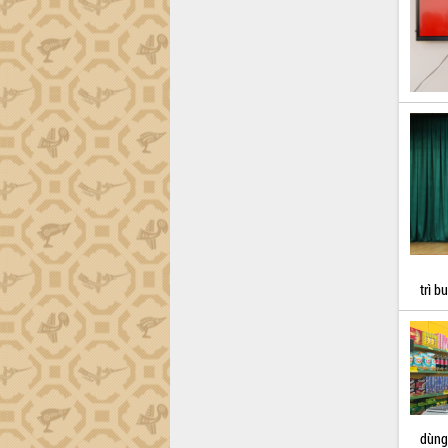
thực
Quyết liệt tháo gỡ vướng mắc, đẩy
nhanh tiến độ các dự án trọng điểm
trong Khu kinh tế Nam Phú Yên
Hòn Yến phát triển du lịch gắn với bảo
tồn biển
Lấy ý kiến điều chỉnh Quy hoạch tỉnh
Đắk Lắk thời kỳ 2021-2030, tầm nhìn
đến năm 2050
Phát động chiến dịch 30 ngày đêm
giải phóng mặt bằng Tuyến đường bộ
ven biển
Đắk Lắk nỗ lực thúc đẩy tăng trưởng
kinh tế từ 10% trở lên trong Quý
trì b
II/2026
Đắk Lắk ký kết thỏa thuận hợp tác về
chuyển đổi số giai đoạn 2026 – 2030
với Tập đoàn Bưu chính Viễn thông
Việt Nam
Thứ trưởng Bộ Y tế làm việc với tỉnh
Đắk Lắk về phát triển nhân lực y tế
dùng