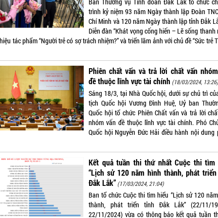
Ban Thường vụ Tỉnh đoàn Đắk Lắk tổ chức c
trình kỷ niệm 93 năm Ngày thành lập Đoàn TN
Chí Minh và 120 năm Ngày thành lập tỉnh Đắk Lắ
Diễn đàn “Khát vọng cống hiến – Lẽ sống thanh n
thiệu tác phẩm “Người trẻ có sợ trách nhiệm?” và triển lãm ảnh với chủ đề “Sức trẻ
Phiên chất vấn và trả lời chất vấn nhó
đề thuộc lĩnh vực tài chính
(18/03/2024, 13:26
Sáng 18/3, tại Nhà Quốc hội, dưới sự chủ trì củ
tịch Quốc hội Vương Đình Huệ, Uỷ ban Thườ
Quốc hội tổ chức Phiên Chất vấn và trả lời chấ
nhóm vấn đề thuộc lĩnh vực tài chính. Phó Chủ
Quốc hội Nguyễn Đức Hải điều hành nội dung 
Kết quả tuần thi thứ nhất Cuộc thi tìm
“Lịch sử 120 năm hình thành, phát triển
Đắk Lắk”
(17/03/2024, 21:04)
Ban tổ chức Cuộc thi tìm hiểu “Lịch sử 120 năm
thành, phát triển tỉnh Đắk Lắk” (22/11/1
22/11/2024) vừa có thông báo kết quả tuần th