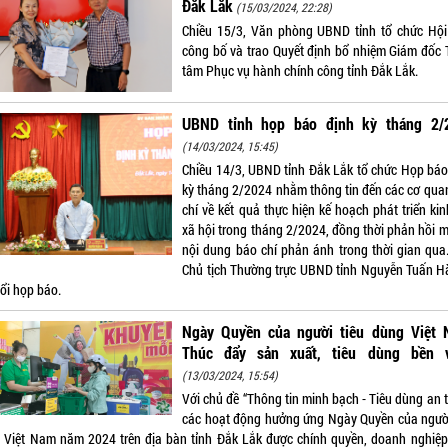
Đắk Lắk
(15/03/2024, 22:28)
Chiều 15/3, Văn phòng UBND tỉnh tổ chức Hội
công bố và trao Quyết định bổ nhiệm Giám đốc 
tâm Phục vụ hành chính công tỉnh Đắk Lắk.
UBND tỉnh họp báo định kỳ tháng 2/
(14/03/2024, 15:45)
Chiều 14/3, UBND tỉnh Đắk Lắk tổ chức Họp báo
kỳ tháng 2/2024 nhằm thông tin đến các cơ qua
chí về kết quả thực hiện kế hoạch phát triển kin
xã hội trong tháng 2/2024, đồng thời phản hồi m
nội dung báo chí phản ánh trong thời gian qua
Chủ tịch Thường trực UBND tỉnh Nguyễn Tuấn H
uổi họp báo.
Ngày Quyền của người tiêu dùng Việt 
Thúc đẩy sản xuất, tiêu dùng bền 
(13/03/2024, 15:54)
Với chủ đề “Thông tin minh bạch - Tiêu dùng an 
các hoạt động hưởng ứng Ngày Quyền của người
 Việt Nam năm 2024 trên địa bàn tỉnh Đắk Lắk được chính quyền, doanh nghiệp