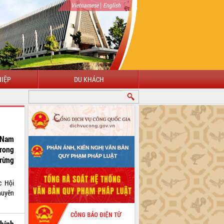
|
Vietnamese
English
IỆP
DU KHÁCH
g Nam
trong
rừng
c Hội
chuyên
chính