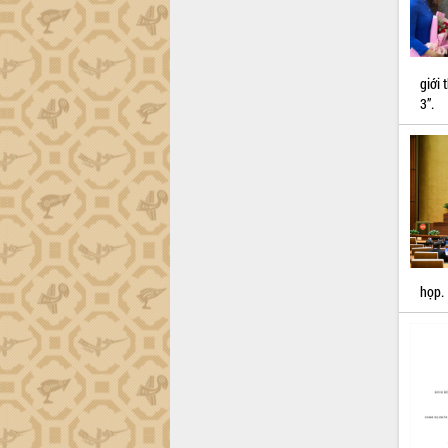
Khơi thông điểm nghẽn, đẩy nhanh
giải ngân vốn khắc phục thiên tai
HĐND tỉnh thông qua điều chỉnh Quy
hoạch tỉnh thời kỳ 2021-2030
giới 
Hội thảo góp ý hồ sơ điều chỉnh quy
3”.
hoạch tỉnh Đắk Lắk thời kỳ 2021-2030,
tầm nhìn đến năm 2050
Nâng cao hiệu quả hoạt động của các
doanh nghiệp nhà nước
Hội nghị triển khai kết nối mạng
truyền số liệu chuyên dùng phục vụ cơ
quan Đảng, Nhà nước
Lễ phát động chuỗi hoạt động chung
tay làm sạch môi trường
họp.
Xã Ea Kar bước chuyển mình trong
công tác cải cách hành chính mô hình
mới
UBND tỉnh họp báo định kỳ tháng 4
năm 2026
Hội thảo khoa học “Giải pháp thúc đẩy
phát triển nền kinh tế xanh tại tỉnh