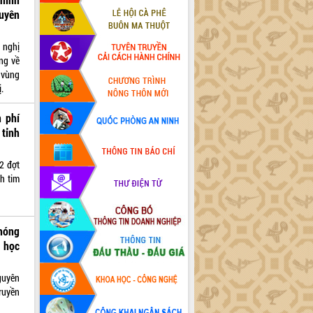
uyên
 nghị
ng về
 vùng
.
 phí
 tỉnh
2 đợt
h tim
hóng
i học
guyên
ruyền