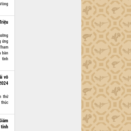
(Vòng
Triệu
rường
g ứng
 Tham
ịa bàn
 tình
ải vô
 2024
n thứ
 thúc
Giám
tỉnh