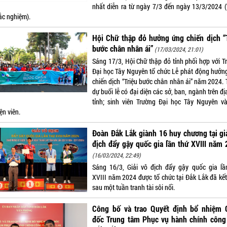
nhất diễn ra từ ngày 7/3 đến ngày 13/3/2024 
rắc nghiệm).
Hội Chữ thập đỏ hưởng ứng chiến dịch “
bước chân nhân ái”
(17/03/2024, 21:01)
Sáng 17/3, Hội Chữ thập đỏ tỉnh phối hợp với T
Đại học Tây Nguyên tổ chức Lễ phát động hưởn
chiến dịch “Triệu bước chân nhân ái” năm 2024.
dự buổi lễ có đại diện các sở, ban, ngành trên đ
tỉnh; sinh viên Trường Đại học Tây Nguyên và
ện viên.
Đoàn Đắk Lắk giành 16 huy chương tại gi
địch đẩy gậy quốc gia lần thứ XVIII năm
(16/03/2024, 22:49)
Sáng 16/3, Giải vô địch đẩy gậy quốc gia lầ
XVIII năm 2024 được tổ chức tại Đắk Lắk đã kết
sau một tuần tranh tài sôi nổi.
Công bố và trao Quyết định bổ nhiệm 
đốc Trung tâm Phục vụ hành chính công 