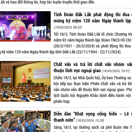
ắk và trao đổi thông tin, hợp tác tuyên truyền thời gian đến.
Tỉnh Đoàn Đắk Lắk phát động thi đua 
mừng kỷ niệm 120 năm Ngày thành lập 
(19/03/2024, 08:52)
Tối 18/3, Tỉnh Đoàn Đắk Lắk tổ chức Chương trì
niệm 93 năm Ngày thành lập Đoàn TNCS Hồ Chí
(26/3/1931 - 26/3/2024) và phát động thi đua
 kỷ niệm 120 năm Ngày thành lập tỉnh Đắk Lắk (22/11/1904 - 22/11/2024).
Chất vấn và trả lời chất vấn nhóm vấ
thuộc lĩnh vực ngoại giao
(18/03/2024, 19:31)
Chiều 18/3, tại Nhà Quốc hội, Ủy ban Thường vụ
hội tiếp tục thực hiện Phiên Chất vấn và trả lờ
vấn nhóm vấn đề thuộc lĩnh vực ngoại giao. Ph
tịch Quốc hội Nguyễn Khắc Định điều hành nội
phiên họp.
Diễn đàn “Khát vọng cống hiến – Lẽ 
thanh niên”
(18/03/2024, 15:29)
Sáng 18/3, tại Đường sách cà phê Buôn Ma T