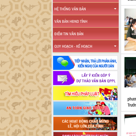
HỆ THỐNG VĂN BẢN
VĂN BẢN HĐND TỈNH
ĐIỂM TIN VĂN BẢN
QUY HOẠCH - KẾ HOẠCH
phươ
Trưởn