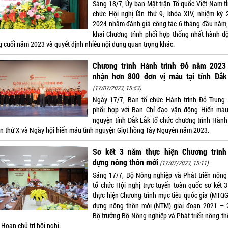
Sáng 18/7, Ủy ban Mặt trận Tổ quốc Việt Nam tỉ
chức Hội nghị lần thứ 9, khóa XIV, nhiệm kỳ 
2024 nhằm đánh giá công tác 6 tháng đầu năm, 
khai Chương trình phối hợp thống nhất hành đ
g cuối năm 2023 và quyết định nhiều nội dung quan trọng khác.
Chương trình Hành trình Đỏ năm 2023 
nhận hơn 800 đơn vị máu tại tỉnh Đắk
(17/07/2023, 15:53)
Ngày 17/7, Ban tổ chức Hành trình Đỏ Trung
phối hợp với Ban Chỉ đạo vận động Hiến máu
nguyện tỉnh Đắk Lắk tổ chức chương trình Hành 
ần thứ X và Ngày hội hiến máu tình nguyện Giọt hồng Tây Nguyên năm 2023.
Sơ kết 3 năm thực hiện Chương trình
dựng nông thôn mới
(17/07/2023, 15:11)
Sáng 17/7, Bộ Nông nghiệp và Phát triển nông
tổ chức Hội nghị trực tuyến toàn quốc sơ kết 
thực hiện Chương trình mục tiêu quốc gia (MTQG
dựng nông thôn mới (NTM) giai đoạn 2021 – 
Bộ trưởng Bộ Nông nghiệp và Phát triển nông th
Hoan chủ trì hội nghị.