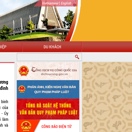
|
Vietnamese
English
IỆP
DU KHÁCH
ương
đình
 binh
c của
 - Ủy
i làm
nh và