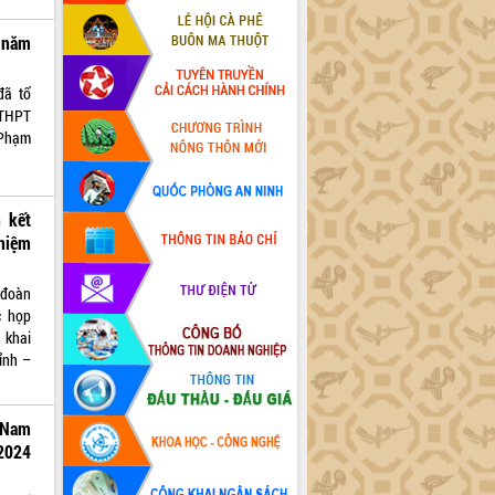
 năm
đã tổ
 THPT
 Phạm
 kết
nhiệm
 đoàn
c họp
 khai
ỉnh –
 Nam
-2024