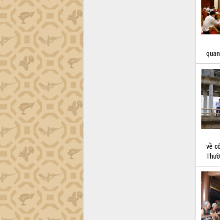
Họp báo thông tin về Hội nghị Công bố
Quy hoạch và Xúc tiến đầu tư tỉnh Đắk
Lắk
Khơi thông điểm nghẽn, đẩy nhanh
giải ngân vốn khắc phục thiên tai
quan
HĐND tỉnh thông qua điều chỉnh Quy
hoạch tỉnh thời kỳ 2021-2030
Hội thảo góp ý hồ sơ điều chỉnh quy
hoạch tỉnh Đắk Lắk thời kỳ 2021-2030,
tầm nhìn đến năm 2050
Nâng cao hiệu quả hoạt động của các
doanh nghiệp nhà nước
Hội nghị triển khai kết nối mạng
về c
truyền số liệu chuyên dùng phục vụ cơ
Thườ
quan Đảng, Nhà nước
Lễ phát động chuỗi hoạt động chung
tay làm sạch môi trường
Xã Ea Kar bước chuyển mình trong
công tác cải cách hành chính mô hình
mới