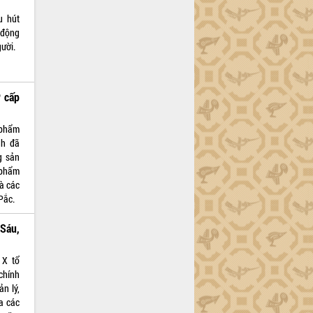
u hút
 động
ười.
 cấp
 phẩm
nh đã
g sản
 phẩm
à các
Pắc.
Sáu,
 X tổ
 chính
ản lý,
a các