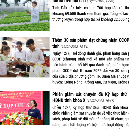
tác xã trên địa bàn
(12/07/2023, 19:49)
Tỉnh Đắk Lắk hiện có hơn 700 hợp tác xã, th
khoảng 69.500 thành viên tham gia. Tổng số lao
thường xuyên trong hợp tác xã khoảng 22.500 ng
Thêm 30 sản phẩm đạt chứng nhận OCOP
tỉnh
(12/07/2023, 18:54)
Ngày 12/7, Hội đồng đánh giá, phân hạng sản
OCOP (Chương trình mỗi xã một sản phẩm) tỉ
tiến hành công bố kết quả đánh giá, phân hạn
phẩm OCOP đợt III năm 2022 đối với 30 sản
của của 5 địa phương gồm: TP. Buôn Ma Thuột v
huyện: Krông Năng, Krông Ana, Cư M’gar, Krông 
Phiên giám sát chuyên đề Kỳ họp thứ 
HĐND tỉnh khóa X
(12/07/2023, 16:41)
Chiều 12/7, Kỳ họp thứ Sáu, HĐND tỉnh khóa
chức Phiên giám sát chuyên đề về việc thực hiện
sách, pháp luật về đổi mới hệ thống tổ chức; qu
nâng cao chất lượng và hiệu quả hoạt động củ