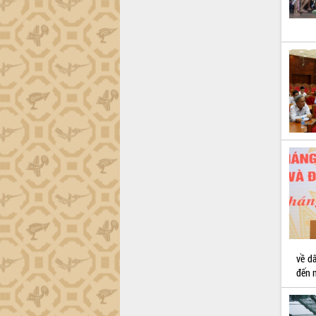
UBND tỉnh họp báo định kỳ tháng 4
năm 2026
Hội thảo khoa học “Giải pháp thúc đẩy
phát triển nền kinh tế xanh tại tỉnh
Đắk Lắk”
Tăng cường giám sát, đôn đốc thực
hiện nhiệm vụ quản lý tài sản công
hàng tuần
Tháo gỡ những vướng mắc, đẩy mạnh
công tác cải cách thủ tục hành chính
tại Trung tâm Phục vụ hành chính
công tỉnh
Đắk Lắk: Tôn vinh 46 giải pháp tại Hội
thi Sáng tạo Kỹ thuật 2024 - 2025
Đắk Lắk rà soát, điều chỉnh Đề án 190
về phát triển nuôi trồng thủy sản
Phó Chủ tịch UBND tỉnh Đắk Lắk
về d
Trương Công Thái kiểm tra thực địa
đến n
Dự án cao tốc Khánh Hòa - Buôn Ma
Thuột