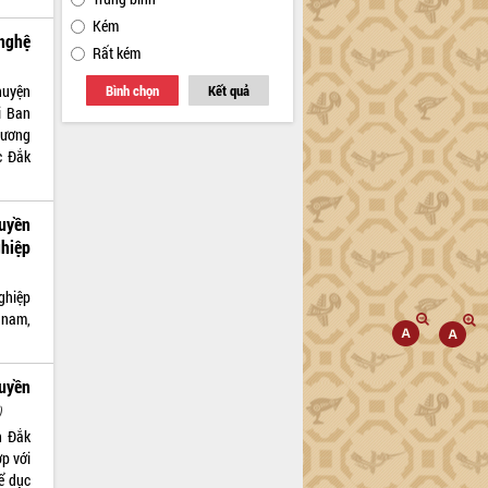
Kém
nghệ
Rất kém
huyện
Bình chọn
Kết quả
i Ban
hương
c Đắk
uyền
ghiệp
ghiệp
 nam,
uyền
)
h Đắk
ợp với
ể dục