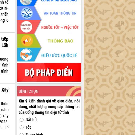
nh tổ
2019-
triển
ộng 6
tiếp
 Lắk
 ương
 tình
trình
 Xây
BÌNH CHỌN
Xin ý kiến đánh giá về giao diện, nội
 thôn
dung, chất lượng cung cấp thông tin
3 năm
của Cổng thông tin điện tử tỉnh
) xây
Rất tốt
2025.
Tốt
ôn Lê
Trung bình