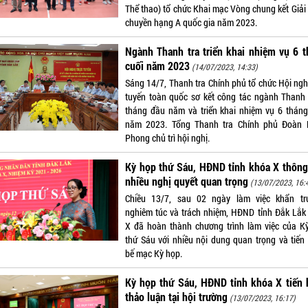
Thể thao) tổ chức Khai mạc Vòng chung kết Giải
chuyền hạng A quốc gia năm 2023.
Ngành Thanh tra triển khai nhiệm vụ 6 
cuối năm 2023
(14/07/2023, 14:33)
Sáng 14/7, Thanh tra Chính phủ tổ chức Hội nghị
tuyến toàn quốc sơ kết công tác ngành Thanh 
tháng đầu năm và triển khai nhiệm vụ 6 tháng
năm 2023. Tổng Thanh tra Chính phủ Đoàn
Phong chủ trì hội nghị.
Kỳ họp thứ Sáu, HĐND tỉnh khóa X thông
nhiều nghị quyết quan trọng
(13/07/2023, 16:
Chiều 13/7, sau 02 ngày làm việc khẩn tr
nghiêm túc và trách nhiệm, HĐND tỉnh Đắk Lắk
X đã hoàn thành chương trình làm việc của K
thứ Sáu với nhiều nội dung quan trọng và tiến
bế mạc Kỳ họp.
Kỳ họp thứ Sáu, HĐND tỉnh khóa X tiến 
thảo luận tại hội trường
(13/07/2023, 16:17)