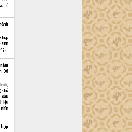
a: Lễ
hành
ỳ họp
 tỉnh
ọng.
 năm
n 06
hính,
) chủ
g đầu
 liệu
 nhìn
a hợp