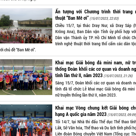
Ấn tượng với Chương trình thời trang 
thuật “Ban Mê ơi”
(15/07/2023, 22:03)
Chiều 15/7, tại thác Dray Nur, xã Dray Sáp (
Krông Ana), Ban Dân vận Tỉnh ủy phối hợp vớ
Dân vận Thành ủy TP. Hồ Chí Minh tổ chức C
trình nghệ thuật thời trang thổ cẩm các dân tộ
ới chủ đề “Ban Mê ơi”.
Khai mạc Giải bóng đá mini nam, nữ tr
thống Đoàn khối các cơ quan và doanh n
tỉnh lần thứ II, năm 2023
(15/07/2023, 21:26)
Sáng 15/7, Đoàn khối các cơ quan và doanh n
tỉnh đã tổ chức Lễ khai mạc Giải bóng đá mini
nữ truyền thống lần thứ II, năm 2023.
Khai mạc Vòng chung kết Giải bóng ch
hạng A quốc gia năm 2023
(15/07/2023, 09:09
Tối 14/7, tại Nhà thi đấu Thể dục Thể thao tỉn
Lắk, Sở Văn hóa, Thể thao và Du lịch tỉnh phối h
Liên đoàn Bóng chuyền Việt Nam (Tổng cục Th