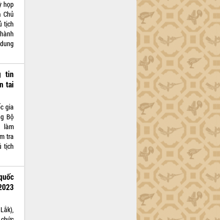
Kỳ họp
a Chủ
 tịch
 hành
i dung
 tin
n tai
c gia
ng Bộ
g làm
m tra
 tịch
quốc
2023
Lắk),
 chức