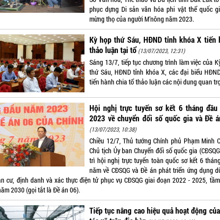
phục dựng Di sản văn hóa phi vật thể quốc gi
mừng thọ của người M’nông năm 2023.
Kỳ họp thứ Sáu, HĐND tỉnh khóa X tiến 
thảo luận tại tổ
(13/07/2023, 12:31)
Sáng 13/7, tiếp tục chương trình làm việc của K
thứ Sáu, HĐND tỉnh khóa X, các đại biểu HĐND
tiến hành chia tổ thảo luận các nội dung quan tr
Hội nghị trực tuyến sơ kết 6 tháng đầu
2023 về chuyển đổi số quốc gia và Đề á
(13/07/2023, 10:38)
Chiều 12/7, Thủ tướng Chính phủ Phạm Minh C
Chủ tịch Ủy ban Chuyển đổi số quốc gia (CĐSQG
trì hội nghị trực tuyến toàn quốc sơ kết 6 thán
năm về CĐSQG và Đề án phát triển ứng dụng dữ
ân cư, định danh và xác thực điện tử phục vụ CĐSQG giai đoạn 2022 - 2025, tầm
ăm 2030 (gọi tắt là Đề án 06).
Tiếp tục nâng cao hiệu quả hoạt động củ