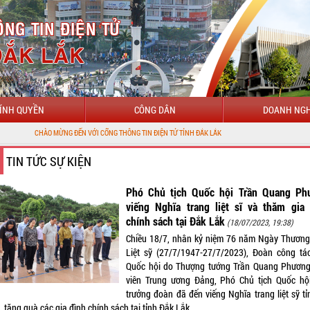
ÍNH QUYỀN
CÔNG DÂN
DOANH NGH
N VỚI CỔNG THÔNG TIN ĐIỆN TỬ TỈNH ĐẮK LẮK
TIN TỨC SỰ KIỆN
Phó Chủ tịch Quốc hội Trần Quang Ph
viếng Nghĩa trang liệt sĩ và thăm gia 
chính sách tại Đắk Lắk
(18/07/2023, 19:38)
Chiều 18/7, nhân kỷ niệm 76 năm Ngày Thương
Liệt sỹ (27/7/1947-27/7/2023), Đoàn công tá
Quốc hội do Thượng tướng Trần Quang Phương
viên Trung ương Đảng, Phó Chủ tịch Quốc hộ
trưởng đoàn đã đến viếng Nghĩa trang liệt sỹ tỉ
 tặng quà các gia đình chính sách tại tỉnh Đắk Lắk.