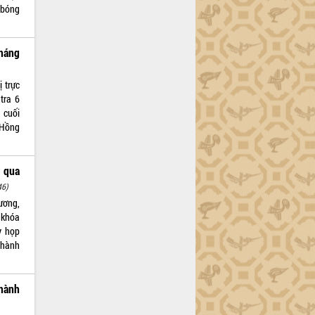
 bóng
tháng
 trực
tra 6
 cuối
 Hồng
 qua
46)
ương,
 khóa
ỳ họp
 hành
hành