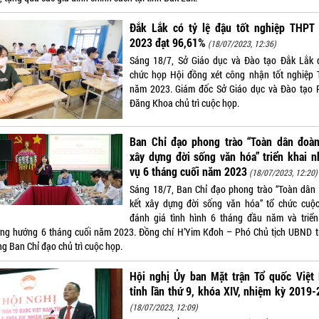
Đắk Lắk có tỷ lệ đậu tốt nghiệp THPT
2023 đạt 96,61%
(18/07/2023, 12:36)
Sáng 18/7, Sở Giáo dục và Đào tạo Đắk Lắk 
chức họp Hội đồng xét công nhận tốt nghiệp
năm 2023. Giám đốc Sở Giáo dục và Đào tạo
Đăng Khoa chủ trì cuộc họp.
Ban Chỉ đạo phong trào “Toàn dân đoàn
xây dựng đời sống văn hóa” triển khai 
vụ 6 tháng cuối năm 2023
(18/07/2023, 12:20)
Sáng 18/7, Ban Chỉ đạo phong trào “Toàn dân
kết xây dựng đời sống văn hóa” tổ chức cuộ
đánh giá tình hình 6 tháng đầu năm và triển
ng hướng 6 tháng cuối năm 2023. Đồng chí H’Yim Kđoh – Phó Chủ tịch UBND t
g Ban Chỉ đạo chủ trì cuộc họp.
Hội nghị Ủy ban Mặt trận Tổ quốc Việt
tỉnh lần thứ 9, khóa XIV, nhiệm kỳ 2019
(18/07/2023, 12:09)