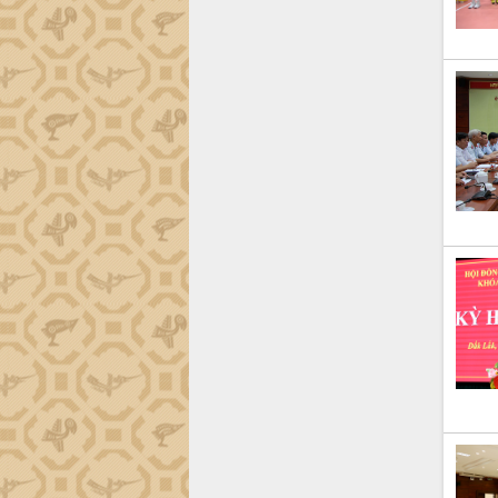
Trình diễn nghệ thuật chế biến các
món ăn từ sầu riêng
Đắk Lắk công bố Quy hoạch và xúc
tiến đầu tư tỉnh
Ngành cá ngừ Đắk Lắk chủ động thích
ứng để giữ vững thị trường xuất khẩu
Diễn đàn Kinh tế tư nhân Việt Nam đột
phá cơ chế - Hợp tác công tư
Đề án 06 tạo bước ngoặt đột phá trong
cải cách hành chính tỉnh Đắk Lắk
Kết nối tour, đẩy mạnh chuyển đổi số
để phát triển du lịch Đắk Lắk
Khởi động Dự án Đầu tư xây dựng hạ
tầng kỹ thuật Cụm công nghiệp Tân
Tiến
Gặp mặt các cơ quan báo chí nhân Kỷ
niệm 101 năm Ngày Báo chí Cách
mạng Việt Nam
Đắk Lắk sơ kết 4 năm triển khai thực
hiện Đề án 06 của Chính phủ