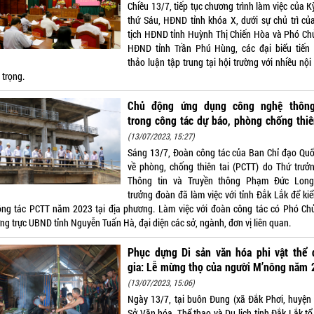
Chiều 13/7, tiếp tục chương trình làm việc của 
thứ Sáu, HĐND tỉnh khóa X, dưới sự chủ trì củ
tịch HĐND tỉnh Huỳnh Thị Chiến Hòa và Phó Chủ
HĐND tỉnh Trần Phú Hùng, các đại biểu tiến
thảo luận tập trung tại hội trường với nhiều nộ
 trọng.
Chủ động ứng dụng công nghệ thông
trong công tác dự báo, phòng chống thiê
(13/07/2023, 15:27)
Sáng 13/7, Đoàn công tác của Ban Chỉ đạo Quố
về phòng, chống thiên tai (PCTT) do Thứ trưở
Thông tin và Truyền thông Phạm Đức Lon
trưởng đoàn đã làm việc với tỉnh Đắk Lắk để kiể
ông tác PCTT năm 2023 tại địa phương. Làm việc với đoàn công tác có Phó Chủ
ng trực UBND tỉnh Nguyễn Tuấn Hà, đại diện các sở, ngành, đơn vị liên quan.
Phục dựng Di sản văn hóa phi vật thể 
gia: Lễ mừng thọ của người M’nông năm 
(13/07/2023, 15:06)
Ngày 13/7, tại buôn Đung (xã Đắk Phơi, huyện 
Sở Văn hóa, Thể thao và Du lịch tỉnh Đắk Lắk tổ