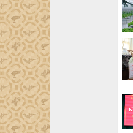
Định vị cà phê Việt Nam như một “di
sản sống” trong dòng chảy toàn cầu
Xây dựng nông thôn mới: Nâng cao đời
sống người dân từ những mô hình thiết
thực
Quyết liệt tháo gỡ vướng mắc, đẩy
nhanh tiến độ các dự án trọng điểm
trong Khu kinh tế Nam Phú Yên
Hòn Yến phát triển du lịch gắn với bảo
tồn biển
Lấy ý kiến điều chỉnh Quy hoạch tỉnh
Đắk Lắk thời kỳ 2021-2030, tầm nhìn
đến năm 2050
Phát động chiến dịch 30 ngày đêm
giải phóng mặt bằng Tuyến đường bộ
ven biển
Đắk Lắk nỗ lực thúc đẩy tăng trưởng
kinh tế từ 10% trở lên trong Quý
II/2026
Đắk Lắk ký kết thỏa thuận hợp tác về
chuyển đổi số giai đoạn 2026 – 2030