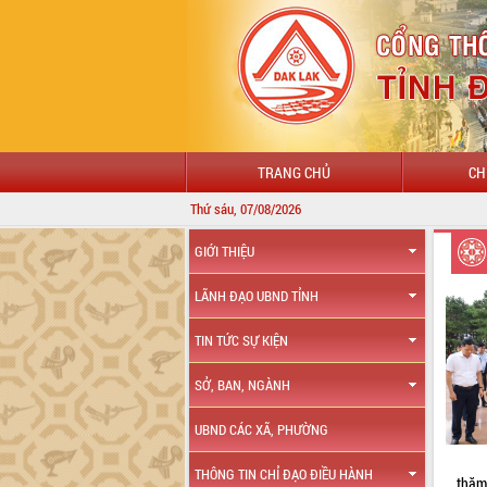
TRANG CHỦ
CH
Thứ sáu, 07/08/2026
CHÀO MỪNG ĐẾ
GIỚI THIỆU
LÃNH ĐẠO UBND TỈNH
TIN TỨC SỰ KIỆN
SỞ, BAN, NGÀNH
UBND CÁC XÃ, PHƯỜNG
THÔNG TIN CHỈ ĐẠO ĐIỀU HÀNH
thăm,