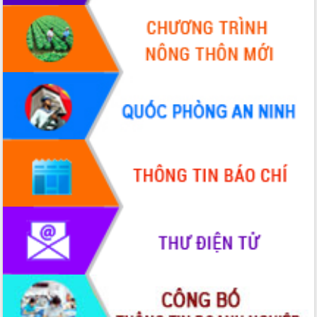
2026-2031
Đảm bảo cuộc bầu cử đại biểu Quốc
hội và đại biểu HĐND các cấp diễn ra
an toàn, hiệu quả, đúng quy định
Thủ tướng Chính phủ Phạm Minh Chính
kiểm tra, chỉ đạo hoàn thành các dự
án cao tốc và thăm khu tái định cư tại
Đắk Lắk
Sôi nổi Hội đua ngựa truyền thống Gò
Thì Thùng mừng Xuân Bính Ngọ 2026
Lãnh đạo tỉnh dâng hương tưởng niệm
tại Đập Đồng Cam đầu Xuân Bính Ngọ
Ngành nông nghiệp phấn đấu tăng
trưởng đạt 5,86% trong năm 2026
UBND tỉnh Đắk Lắk triển khai công tác
quốc phòng, quân sự địa phương năm
2026
Đắk Lắk tập trung toàn lực khắc phục
tồn tại IUU, sẵn sàng làm việc với
Đoàn thanh tra EC
Chủ tịch UBND tỉnh Tạ Anh Tuấn thăm,