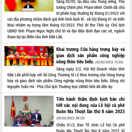
Sáng 02/02, tại đầu cầu Trung ương, Thủ
Hòn Yến phát triển du lịch gắn với bảo
tướng Chính phủ Phạm Minh Chính đã chủ
tồn biển
trì phiên họp thường kỳ tháng 01/2023 với
Lấy ý kiến điều chỉnh Quy hoạch tỉnh
các địa phương nhằm đánh giá tình hình kinh tế - xã hội tháng 01 và triển
Đắk Lắk thời kỳ 2021-2030, tầm nhìn
khai nhiệm vụ trọng tâm tháng 02/2023. Phó Bí thư Tỉnh ủy, Chủ tịch
đến năm 2050
UBND tỉnh Phạm Ngọc Nghị chủ trì và đại diện lãnh đạo các sở, ngành
Phát động chiến dịch 30 ngày đêm
tham dự tại điểm cầu tỉnh Đắk Lắk.
giải phóng mặt bằng Tuyến đường bộ
ven biển
Khai trương Cửa hàng trưng bày và
Đắk Lắk nỗ lực thúc đẩy tăng trưởng
giao dịch sản phẩm công nghiệp
kinh tế từ 10% trở lên trong Quý
nông thôn tiêu biểu.
(02/02/2023, 15:55)
II/2026
Sáng ngày 2/2, Hội Nữ Doanh nhân tỉnh
Đắk Lắk ký kết thỏa thuận hợp tác về
Đắk Lắk phối hợp với Sở Công Thương tổ Lễ khai trương cửa hàng trưng
chuyển đổi số giai đoạn 2026 – 2030
bày và giao dịch sản phẩm Công nghiệp nông thôn tiêu biểu. Đồng chí
với Tập đoàn Bưu chính Viễn thông
Nguyễn Tuấn Hà - Phó Chủ tịch Thường trực UBND tỉnh đã đến dự.
Việt Nam
Thứ trưởng Bộ Y tế làm việc với tỉnh
Tiến hành thẩm định kịch bản chi
Đắk Lắk về phát triển nhân lực y tế
tiết các nội dung của Lễ hội cà phê
cho trạm y tế cấp xã
Buôn Ma Thuột lần thứ 8 năm 2023
Du lịch Đắk Lắk nâng tầm trải nghiệm
(02/02/2023, 08:25)
du khách thông qua Hệ thống cơ sở dữ
Chiều 01/2, Ban Tổ chức Lễ hội Cà phê
liệu và Bản đồ số
Buôn Ma Thuột lần thứ 8 năm 2023 tổ