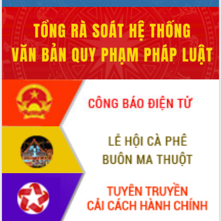
hai con số trong năm 2026
Tổ chức trang trọng Lễ hội Đền thờ
Lương Văn Chánh năm 2026
Phó Bí thư Tỉnh ủy Đắk Lắk Đỗ Hữu
Huy giữ chức Bí thư Đảng ủy Ủy Ban
Nhân dân tỉnh
Bệnh án điện tử thúc đẩy chuyển đổi
số y tế tại Đắk Lắk
Chuyển đổi số thư viện: Mở rộng
không gian tri thức trong thời đại số
Đánh giá, rút kinh nghiệm công tác tổ
chức diễn tập trước ngày bầu cử
Chương trình “Gặp gỡ hữu nghị –
Friendship Meeting New Year 2026”
Bầu cử Quốc hội và HĐND: Cử tri Đắk
Lắk gửi gắm niềm tin, kỳ vọng vào lá
phiếu
Đắk Lắk sẵn sàng các điều kiện cho
Ngày hội bầu cử đại biểu Quốc hội
khóa XVI và HĐND các cấp nhiệm kỳ