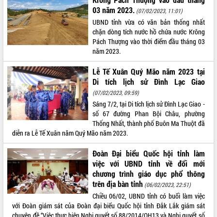
03 năm 2023.
(07/02/2023, 11:01)
ĐIỂM TIN VĂN BẢN
UBND tỉnh vừa có văn bản thống nhất
chặn dòng tích nước hồ chứa nước Krông
QUY HOẠCH - KẾ HOẠCH
Pách Thượng vào thời điểm đầu tháng 03
năm 2023.
Lễ Tế Xuân Quý Mão năm 2023 tại
Di tích lịch sử Đình Lạc Giao
(07/02/2023, 09:59)
Sáng 7/2, tại Di tích lịch sử Đình Lạc Giao -
số 67 đường Phan Bội Châu, phường
Thống Nhất, thành phố Buôn Ma Thuột đã
diễn ra Lễ Tế Xuân năm Quý Mão năm 2023.
Đoàn Đại biểu Quốc hội tỉnh làm
việc với UBND tỉnh về đổi mới
chương trình giáo dục phổ thông
trên địa bàn tỉnh
(06/02/2023, 22:51)
Chiều 06/02, UBND tỉnh có buổi làm việc
với Đoàn giám sát của Đoàn đại biểu Quốc hội tỉnh Đắk Lắk giám sát
chuyên đề “Việc thực hiện Nghị quyết số 88/2014/QH13 và Nghị quyết số