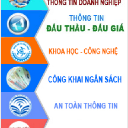
chúc mừng các bệnh viện nhân Ngày
Thầy thuốc Việt Nam
Rộn ràng lễ hội truyền thống Sông
nước Đà Nông lần thứ I năm 2026
Kỳ họp Chuyên đề lần thứ Năm, HĐND
tỉnh Đắk Lắk thông qua các nghị quyết
quan trọng
Thống nhất danh sách giới thiệu ứng
cử đại biểu Quốc hội khoá XVI và đại
biểu HĐND tỉnh Đắk Lắk, nhiệm kỳ
2026-2031
Phát động hai phong trào thi đua quan
trọng trong kỷ nguyên mới
Hội nghị lần thứ tư Ban Chỉ đạo công
tác bầu cử tỉnh Đắk Lắk
Hội nghị Báo cáo viên Trung ương
tháng 01/2026
Phó Thủ tướng Hồ Quốc Dũng đánh giá
cao kết quả Chiến dịch Quang Trung
tại Đắk Lắk