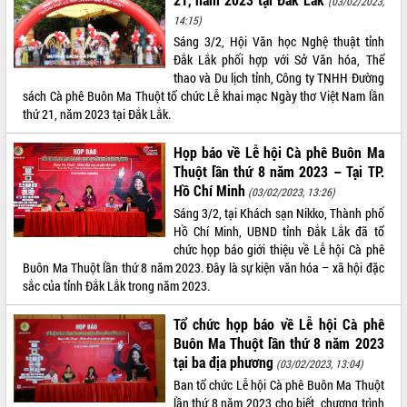
(03/02/2023,
phá cơ chế - Hợp tác công tư
14:15)
Đề án 06 tạo bước ngoặt đột phá trong
Sáng 3/2, Hội Văn học Nghệ thuật tỉnh
cải cách hành chính tỉnh Đắk Lắk
Đắk Lắk phối hợp với Sở Văn hóa, Thể
Kết nối tour, đẩy mạnh chuyển đổi số
thao và Du lịch tỉnh, Công ty TNHH Đường
để phát triển du lịch Đắk Lắk
sách Cà phê Buôn Ma Thuột tổ chức Lễ khai mạc Ngày thơ Việt Nam lần
Khởi động Dự án Đầu tư xây dựng hạ
thứ 21, năm 2023 tại Đắk Lắk.
tầng kỹ thuật Cụm công nghiệp Tân
Tiến
Họp báo về Lễ hội Cà phê Buôn Ma
Thuột lần thứ 8 năm 2023 – Tại TP.
Gặp mặt các cơ quan báo chí nhân Kỷ
Hồ Chí Minh
niệm 101 năm Ngày Báo chí Cách
(03/02/2023, 13:26)
mạng Việt Nam
Sáng 3/2, tại Khách sạn Nikko, Thành phố
Hồ Chí Minh, UBND tỉnh Đắk Lắk đã tổ
Đắk Lắk sơ kết 4 năm triển khai thực
chức họp báo giới thiệu về Lễ hội Cà phê
hiện Đề án 06 của Chính phủ
Buôn Ma Thuột lần thứ 8 năm 2023. Đây là sự kiện văn hóa – xã hội đặc
Họp báo thông tin về Hội nghị Công bố
sắc của tỉnh Đắk Lắk trong năm 2023.
Quy hoạch và Xúc tiến đầu tư tỉnh Đắk
Lắk
Tổ chức họp báo về Lễ hội Cà phê
Khơi thông điểm nghẽn, đẩy nhanh
Buôn Ma Thuột lần thứ 8 năm 2023
giải ngân vốn khắc phục thiên tai
tại ba địa phương
(03/02/2023, 13:04)
HĐND tỉnh thông qua điều chỉnh Quy
Ban tổ chức Lễ hội Cà phê Buôn Ma Thuột
hoạch tỉnh thời kỳ 2021-2030
lần thứ 8 năm 2023 cho biết, chương trình