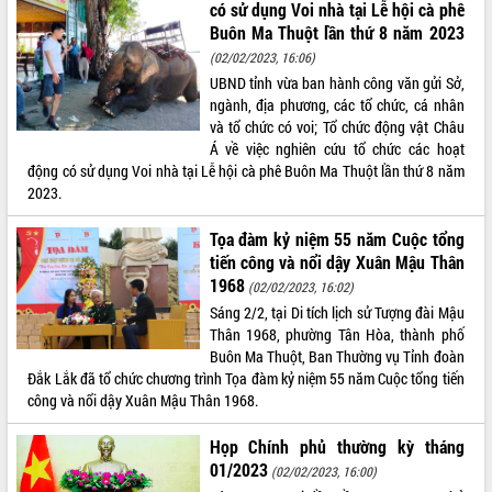
có sử dụng Voi nhà tại Lễ hội cà phê
Tháo gỡ những vướng mắc, đẩy mạnh
Buôn Ma Thuột lần thứ 8 năm 2023
công tác cải cách thủ tục hành chính
(02/02/2023, 16:06)
tại Trung tâm Phục vụ hành chính
UBND tỉnh vừa ban hành công văn gửi Sở,
công tỉnh
ngành, địa phương, các tổ chức, cá nhân
Đắk Lắk: Tôn vinh 46 giải pháp tại Hội
và tổ chức có voi; Tổ chức động vật Châu
thi Sáng tạo Kỹ thuật 2024 - 2025
Á về việc nghiên cứu tổ chức các hoạt
Đắk Lắk rà soát, điều chỉnh Đề án 190
động có sử dụng Voi nhà tại Lễ hội cà phê Buôn Ma Thuột lần thứ 8 năm
về phát triển nuôi trồng thủy sản
2023.
Phó Chủ tịch UBND tỉnh Đắk Lắk
Trương Công Thái kiểm tra thực địa
Tọa đàm kỷ niệm 55 năm Cuộc tổng
Dự án cao tốc Khánh Hòa - Buôn Ma
tiến công và nổi dậy Xuân Mậu Thân
Thuột
1968
(02/02/2023, 16:02)
Định vị cà phê Việt Nam như một “di
Sáng 2/2, tại Di tích lịch sử Tượng đài Mậu
sản sống” trong dòng chảy toàn cầu
Thân 1968, phường Tân Hòa, thành phố
Xây dựng nông thôn mới: Nâng cao đời
Buôn Ma Thuột, Ban Thường vụ Tỉnh đoàn
sống người dân từ những mô hình thiết
Đắk Lắk đã tổ chức chương trình Tọa đàm kỷ niệm 55 năm Cuộc tổng tiến
thực
công và nổi dậy Xuân Mậu Thân 1968.
Quyết liệt tháo gỡ vướng mắc, đẩy
Họp Chính phủ thường kỳ tháng
nhanh tiến độ các dự án trọng điểm
01/2023
trong Khu kinh tế Nam Phú Yên
(02/02/2023, 16:00)