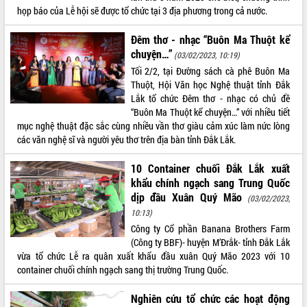
Hội thảo góp ý hồ sơ điều chỉnh quy
họp báo của Lễ hội sẽ được tổ chức tại 3 địa phương trong cả nước.
hoạch tỉnh Đắk Lắk thời kỳ 2021-2030,
tầm nhìn đến năm 2050
Đêm thơ - nhạc “Buôn Ma Thuột kể
Nâng cao hiệu quả hoạt động của các
chuyện…”
(03/02/2023, 10:19)
doanh nghiệp nhà nước
Tối 2/2, tại Đường sách cà phê Buôn Ma
Hội nghị triển khai kết nối mạng
Thuột, Hội Văn học Nghệ thuật tỉnh Đắk
truyền số liệu chuyên dùng phục vụ cơ
Lắk tổ chức Đêm thơ - nhạc có chủ đề
quan Đảng, Nhà nước
“Buôn Ma Thuột kể chuyện…” với nhiều tiết
Lễ phát động chuỗi hoạt động chung
mục nghệ thuật đặc sắc cùng nhiều vần thơ giàu cảm xúc làm nức lòng
tay làm sạch môi trường
các văn nghệ sĩ và người yêu thơ trên địa bàn tỉnh Đắk Lắk.
Xã Ea Kar bước chuyển mình trong
10 Container chuối Đắk Lắk xuất
công tác cải cách hành chính mô hình
khẩu chính ngạch sang Trung Quốc
mới
dịp đầu Xuân Quý Mão
(03/02/2023,
UBND tỉnh họp báo định kỳ tháng 4
10:13)
năm 2026
Công ty Cổ phần Banana Brothers Farm
Hội thảo khoa học “Giải pháp thúc đẩy
(Công ty BBF)- huyện M’Đrắk- tỉnh Đắk Lắk
phát triển nền kinh tế xanh tại tỉnh
vừa tổ chức Lễ ra quân xuất khẩu đầu xuân Quý Mão 2023 với 10
Đắk Lắk”
container chuối chính ngạch sang thị trường Trung Quốc.
Tăng cường giám sát, đôn đốc thực
hiện nhiệm vụ quản lý tài sản công
Nghiên cứu tổ chức các hoạt động
hàng tuần