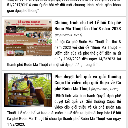
51/2017/QH14 của Quốc hội về đổi mới chương trình, sách giáo khoa
VIDEO
giáo dục phổ thông”.
Loading the player...
Chương trình chi tiết Lễ hội Cà phê
Khám bệnh, cấp phát thuốc miễn phí
Buôn Ma Thuột lần thứ 8 năm 2023
và tặng quà người dân xã Cư Pui
(06/02/2023, 15:51)
Hội nghị UBND tỉnh Đắk Lắk thường kỳ
Lễ hội Cà phê Buôn Ma Thuột lần thứ 8
tháng 7/2026
năm 2023 với chủ đề “Buôn Ma Thuột –
Điểm đến của cà phê thế giới” diễn ra từ
Lễ truy tặng danh hiệu “Bà Mẹ Việt
ngày 10/3/2023 đến ngày 14/3/2023 tại
Nam Anh hùng” và trao Huân chương
thành phố Buôn Ma Thuột và một số địa phương trong tỉnh.
Lao động
ALBUM ẢNH
UBND tỉnh Đắk Lắk triển khai nhiệm
Phê duyệt kết quả và giải thưởng
vụ 6 tháng cuối năm 2026
Cuộc thi video clip giới thiệu về Cà
Kỳ họp thứ Hai, Hội đồng nhân dân
phê Buôn Ma Thuột
(06/02/2023, 15:20)
tỉnh khóa XI quyết nghị nhiều nội dung
UBND tỉnh vừa ban hành Quyết định phê
quan trọng
duyệt kết quả và Giải thưởng Cuộc thi
Bí thư Tỉnh ủy Lương Nguyễn Minh
video clip giới thiệu về Cà phê Buôn Ma
Triết thăm, tặng quà người có công với
Thuột. Lễ công bố và trao giải cuộc thi sẽ diễn ra tại buổi họp báo Lễ hội
cách mạng
Cà phê Buôn Ma Thuột tổ chức tại thành phố Buôn Ma Thuột vào ngày
Rà soát, hoàn thiện hệ thống thiết chế
17/2/2023.
văn hóa, thể thao đáp ứng yêu cầu
LIÊN KẾT WEB