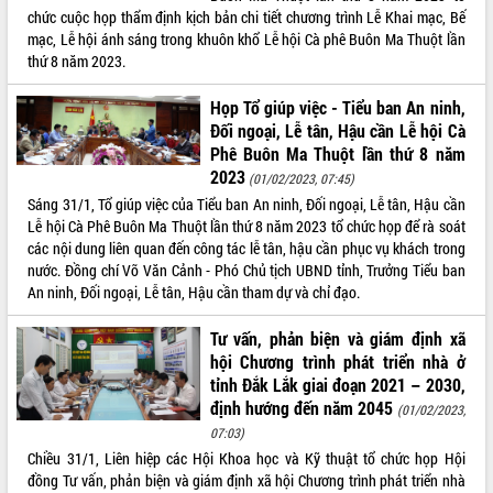
Tập huấn ứng dụng trí tuệ nhân tạo (AI)
chức cuộc họp thẩm định kịch bản chi tiết chương trình Lễ Khai mạc, Bế
trong thương mại điện tử năm 2026
mạc, Lễ hội ánh sáng trong khuôn khổ Lễ hội Cà phê Buôn Ma Thuột lần
thứ 8 năm 2023.
Đoàn đại biểu Quốc hội tỉnh Đắk Lắk
trao đổi thông tin trước Kỳ họp thứ
Họp Tổ giúp việc - Tiểu ban An ninh,
nhất, Quốc hội khóa XVI
Đối ngoại, Lễ tân, Hậu cần Lễ hội Cà
Quyết liệt cải cách hành chính, khơi
Phê Buôn Ma Thuột lần thứ 8 năm
thông nguồn lực phát triển
2023
(01/02/2023, 07:45)
Nâng cao hiệu lực, hiệu quả HĐND
Sáng 31/1, Tổ giúp việc của Tiểu ban An ninh, Đối ngoại, Lễ tân, Hậu cần
tỉnh thông qua hiện đại hóa hành chính
Lễ hội Cà Phê Buôn Ma Thuột lần thứ 8 năm 2023 tổ chức họp để rà soát
Xã Ea Phê gắn cải cách hành chính với
các nội dung liên quan đến công tác lễ tân, hậu cần phục vụ khách trong
chuyển đổi số
nước. Đồng chí Võ Văn Cảnh - Phó Chủ tịch UBND tỉnh, Trưởng Tiểu ban
Phó Chủ tịch Thường trực UBND tỉnh
An ninh, Đối ngoại, Lễ tân, Hậu cần tham dự và chỉ đạo.
Hồ Thị Nguyên Thảo làm việc tại Trung
tâm Phục vụ hành chính công xã Ea
Tư vấn, phản biện và giám định xã
Phê
hội Chương trình phát triển nhà ở
Xây dựng nền hành chính số đồng
tỉnh Đắk Lắk giai đoạn 2021 – 2030,
hành cùng nông dân dân, doanh nghiệp
định hướng đến năm 2045
(01/02/2023,
Giai đoạn 2026-2030, Đắk Lắk phấn
07:03)
đấu có 77% xã đạt chuẩn nông thôn
Chiều 31/1, Liên hiệp các Hội Khoa học và Kỹ thuật tổ chức họp Hội
mới
đồng Tư vấn, phản biện và giám định xã hội Chương trình phát triển nhà