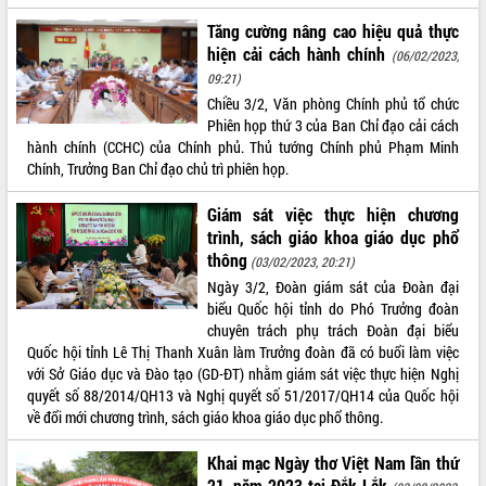
phát triển mới
Tăng cường nâng cao hiệu quả thực
Thường trực HĐND tỉnh Đắk Lắk gặp
hiện cải cách hành chính
(06/02/2023,
mặt Đoàn chuyên gia y tế TP. Hồ Chí
09:21)
Minh
THỐNG KÊ TRUY CẬP
Chiều 3/2, Văn phòng Chính phủ tổ chức
Lễ truy điệu và an táng hài cốt liệt sĩ
Phiên họp thứ 3 của Ban Chỉ đạo cải cách
tại Nghĩa trang Liệt sĩ xã Sơn Hòa
Hôm nay:
1789
hành chính (CCHC) của Chính phủ. Thủ tướng Chính phủ Phạm Minh
Bàn giải pháp tháo gỡ khó khăn trong
Tất cả:
Chính, Trưởng Ban Chỉ đạo chủ trì phiên họp.
66047112
xuất khẩu sầu riêng và triển khai quy
định EUDR
Giám sát việc thực hiện chương
trình, sách giáo khoa giáo dục phổ
Thứ trưởng Bộ Nông nghiệp và Môi
trường Nguyễn Hoàng Hiệp khảo sát
thông
(03/02/2023, 20:21)
vùng trồng và doanh nghiệp đóng gói
Ngày 3/2, Đoàn giám sát của Đoàn đại
sầu riêng tại Đắk Lắk
biểu Quốc hội tỉnh do Phó Trưởng đoàn
Trình diễn nghệ thuật chế biến các
chuyên trách phụ trách Đoàn đại biểu
món ăn từ sầu riêng
Quốc hội tỉnh Lê Thị Thanh Xuân làm Trưởng đoàn đã có buổi làm việc
với Sở Giáo dục và Đào tạo (GD-ĐT) nhằm giám sát việc thực hiện Nghị
Đắk Lắk công bố Quy hoạch và xúc
quyết số 88/2014/QH13 và Nghị quyết số 51/2017/QH14 của Quốc hội
tiến đầu tư tỉnh
về đổi mới chương trình, sách giáo khoa giáo dục phổ thông.
Ngành cá ngừ Đắk Lắk chủ động thích
ứng để giữ vững thị trường xuất khẩu
Khai mạc Ngày thơ Việt Nam lần thứ
Diễn đàn Kinh tế tư nhân Việt Nam đột
21, năm 2023 tại Đắk Lắk