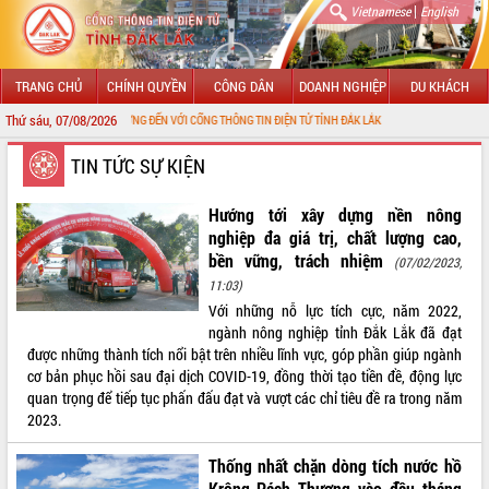
|
Vietnamese
English
TRANG CHỦ
CHÍNH QUYỀN
CÔNG DÂN
DOANH NGHIỆP
DU KHÁCH
Thứ sáu, 07/08/2026
CHÀO MỪNG ĐẾN VỚI CỔNG THÔNG TIN ĐIỆN TỬ TỈNH ĐẮK LẮK
GIỚI THIỆU
TIN TỨC SỰ KIỆN
LÃNH ĐẠO UBND TỈNH
Hướng tới xây dựng nền nông
nghiệp đa giá trị, chất lượng cao,
TIN TỨC SỰ KIỆN
bền vững, trách nhiệm
(07/02/2023,
11:03)
SỞ, BAN, NGÀNH
Với những nỗ lực tích cực, năm 2022,
ngành nông nghiệp tỉnh Đắk Lắk đã đạt
UBND CÁC XÃ, PHƯỜNG
được những thành tích nổi bật trên nhiều lĩnh vực, góp phần giúp ngành
cơ bản phục hồi sau đại dịch COVID-19, đồng thời tạo tiền đề, động lực
THÔNG TIN CHỈ ĐẠO ĐIỀU HÀNH
quan trọng để tiếp tục phấn đấu đạt và vượt các chỉ tiêu đề ra trong năm
2023.
HỆ THỐNG VĂN BẢN
Thống nhất chặn dòng tích nước hồ
VĂN BẢN HĐND TỈNH
Krông Pách Thượng vào đầu tháng