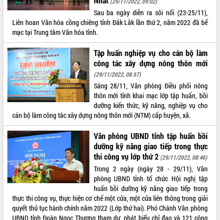
Nhất
giải phóng mặt bằng Tuyến đường bộ
(29/11/2022, 09:02)
ven biển
Sau ba ngày diễn ra sôi nổi (23-25/11),
Liên hoan Văn hóa cồng chiêng tỉnh Đắk Lắk lần thứ 2, năm 2022 đã bế
Đắk Lắk nỗ lực thúc đẩy tăng trưởng
mạc tại Trung tâm Văn hóa tỉnh.
kinh tế từ 10% trở lên trong Quý
II/2026
Tập huấn nghiệp vụ cho cán bộ làm
Đắk Lắk ký kết thỏa thuận hợp tác về
công tác xây dựng nông thôn mới
chuyển đổi số giai đoạn 2026 – 2030
với Tập đoàn Bưu chính Viễn thông
(29/11/2022, 08:57)
Việt Nam
Sáng 28/11, Văn phòng Điều phối nông
thôn mới tỉnh khai mạc lớp tập huấn, bồi
Thứ trưởng Bộ Y tế làm việc với tỉnh
dưỡng kiến thức, kỹ năng, nghiệp vụ cho
Đắk Lắk về phát triển nhân lực y tế
cán bộ làm công tác xây dựng nông thôn mới (NTM) cấp huyện, xã.
cho trạm y tế cấp xã
Du lịch Đắk Lắk nâng tầm trải nghiệm
Văn phòng UBND tỉnh tập huấn bồi
du khách thông qua Hệ thống cơ sở dữ
dưỡng kỹ năng giao tiếp trong thực
liệu và Bản đồ số
thi công vụ lớp thứ 2
(29/11/2022, 08:46)
Tập huấn ứng dụng trí tuệ nhân tạo (AI)
Trong 2 ngày (ngày 28 - 29/11), Văn
trong thương mại điện tử năm 2026
phòng UBND tỉnh tổ chức Hội nghị tập
Đoàn đại biểu Quốc hội tỉnh Đắk Lắk
huấn bồi dưỡng kỹ năng giao tiếp trong
trao đổi thông tin trước Kỳ họp thứ
thực thi công vụ, thực hiện cơ chế một cửa, một cửa liên thông trong giải
nhất, Quốc hội khóa XVI
quyết thủ tục hành chính năm 2022 (Lớp thứ hai). Phó Chánh Văn phòng
Quyết liệt cải cách hành chính, khơi
UBND tỉnh Đoàn Ngọc Thượng tham dự, phát biểu chỉ đạo và 121 công