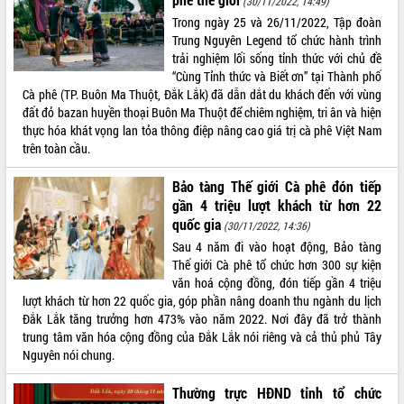
truyền số liệu chuyên dùng phục vụ cơ
(30/11/2022, 14:49)
quan Đảng, Nhà nước
Trong ngày 25 và 26/11/2022, Tập đoàn
Trung Nguyên Legend tổ chức hành trình
Lễ phát động chuỗi hoạt động chung
trải nghiệm lối sống tỉnh thức với chủ đề
tay làm sạch môi trường
“Cùng Tỉnh thức và Biết ơn” tại Thành phố
Xã Ea Kar bước chuyển mình trong
Cà phê (TP. Buôn Ma Thuột, Đắk Lắk) đã dẫn dắt du khách đến với vùng
công tác cải cách hành chính mô hình
đất đỏ bazan huyền thoại Buôn Ma Thuột để chiêm nghiệm, tri ân và hiện
mới
thực hóa khát vọng lan tỏa thông điệp nâng cao giá trị cà phê Việt Nam
UBND tỉnh họp báo định kỳ tháng 4
trên toàn cầu.
năm 2026
Hội thảo khoa học “Giải pháp thúc đẩy
Bảo tàng Thế giới Cà phê đón tiếp
phát triển nền kinh tế xanh tại tỉnh
gần 4 triệu lượt khách từ hơn 22
Đắk Lắk”
quốc gia
(30/11/2022, 14:36)
Tăng cường giám sát, đôn đốc thực
Sau 4 năm đi vào hoạt động, Bảo tàng
hiện nhiệm vụ quản lý tài sản công
Thế giới Cà phê tổ chức hơn 300 sự kiện
hàng tuần
văn hoá cộng đồng, đón tiếp gần 4 triệu
Tháo gỡ những vướng mắc, đẩy mạnh
lượt khách từ hơn 22 quốc gia, góp phần nâng doanh thu ngành du lịch
công tác cải cách thủ tục hành chính
Đắk Lắk tăng trưởng hơn 473% vào năm 2022. Nơi đây đã trở thành
tại Trung tâm Phục vụ hành chính
trung tâm văn hóa cộng đồng của Đắk Lắk nói riêng và cả thủ phủ Tây
công tỉnh
Nguyên nói chung.
Đắk Lắk: Tôn vinh 46 giải pháp tại Hội
Thường trực HĐND tỉnh tổ chức
thi Sáng tạo Kỹ thuật 2024 - 2025