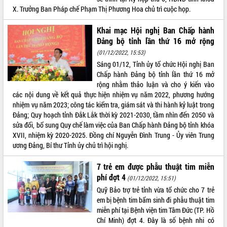
X. Trưởng Ban Pháp chế Phạm Thị Phương Hoa chủ trì cuộc họp.
Bàn giải pháp tháo gỡ khó khăn trong
xuất khẩu sầu riêng và triển khai quy
định EUDR
Khai mạc Hội nghị Ban Chấp hành
Đảng bộ tỉnh lần thứ 16 mở rộng
Thứ trưởng Bộ Nông nghiệp và Môi
trường Nguyễn Hoàng Hiệp khảo sát
(01/12/2022, 15:53)
vùng trồng và doanh nghiệp đóng gói
Sáng 01/12, Tỉnh ủy tổ chức Hội nghị Ban
LIÊN KẾT WEB
sầu riêng tại Đắk Lắk
Chấp hành Đảng bộ tỉnh lần thứ 16 mở
rộng nhằm thảo luận và cho ý kiến vào
Trình diễn nghệ thuật chế biến các
các nội dung về kết quả thực hiện nhiệm vụ năm 2022, phương hướng
món ăn từ sầu riêng
nhiệm vụ năm 2023; công tác kiểm tra, giám sát và thi hành kỷ luật trong
Đắk Lắk công bố Quy hoạch và xúc
THỐNG KÊ TRUY CẬP
Đảng; Quy hoạch tỉnh Đắk Lắk thời kỳ 2021-2030, tầm nhìn đến 2050 và
tiến đầu tư tỉnh
sửa đổi, bổ sung Quy chế làm việc của Ban Chấp hành Đảng bộ tỉnh khóa
Ngành cá ngừ Đắk Lắk chủ động thích
Hôm nay:
18284
XVII, nhiệm kỳ 2020-2025. Đồng chí Nguyễn Đình Trung - Ủy viên Trung
ứng để giữ vững thị trường xuất khẩu
Tất cả:
65994426
ương Đảng, Bí thư Tỉnh ủy chủ trì hội nghị.
Diễn đàn Kinh tế tư nhân Việt Nam đột
phá cơ chế - Hợp tác công tư
7 trẻ em được phẫu thuật tim miễn
Đề án 06 tạo bước ngoặt đột phá trong
phí đợt 4
(01/12/2022, 15:51)
cải cách hành chính tỉnh Đắk Lắk
Quỹ Bảo trợ trẻ tỉnh vừa tổ chức cho 7 trẻ
Kết nối tour, đẩy mạnh chuyển đổi số
em bị bệnh tim bẩm sinh đi phẫu thuật tim
để phát triển du lịch Đắk Lắk
miễn phí tại Bệnh viện tim Tâm Đức (TP. Hồ
Chí Minh) đợt 4. Đây là số bệnh nhi có
Khởi động Dự án Đầu tư xây dựng hạ