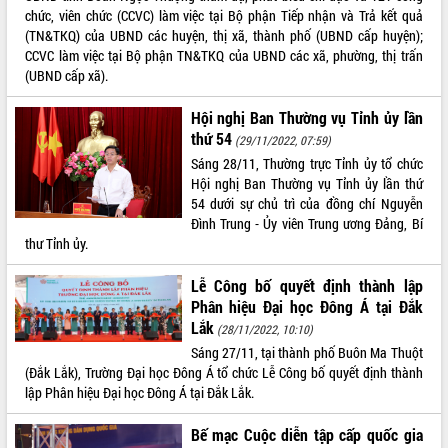
thông nguồn lực phát triển
chức, viên chức (CCVC) làm việc tại Bộ phận Tiếp nhận và Trả kết quả
Nâng cao hiệu lực, hiệu quả HĐND
(TN&TKQ) của UBND các huyện, thị xã, thành phố (UBND cấp huyện);
tỉnh thông qua hiện đại hóa hành chính
CCVC làm việc tại Bộ phận TN&TKQ của UBND các xã, phường, thị trấn
(UBND cấp xã).
Xã Ea Phê gắn cải cách hành chính với
chuyển đổi số
Hội nghị Ban Thường vụ Tỉnh ủy lần
Phó Chủ tịch Thường trực UBND tỉnh
thứ 54
(29/11/2022, 07:59)
Hồ Thị Nguyên Thảo làm việc tại Trung
tâm Phục vụ hành chính công xã Ea
Sáng 28/11, Thường trực Tỉnh ủy tổ chức
Phê
Hội nghị Ban Thường vụ Tỉnh ủy lần thứ
54 dưới sự chủ trì của đồng chí Nguyễn
Xây dựng nền hành chính số đồng
Đình Trung - Ủy viên Trung ương Đảng, Bí
hành cùng nông dân dân, doanh nghiệp
thư Tỉnh ủy.
Giai đoạn 2026-2030, Đắk Lắk phấn
đấu có 77% xã đạt chuẩn nông thôn
Lễ Công bố quyết định thành lập
mới
Phân hiệu Đại học Đông Á tại Đắk
Chuyển đổi số 'mở đường' cho nông
Lắk
(28/11/2022, 10:10)
nghiệp Đắk Lắk tăng trưởng bứt phá
Sáng 27/11, tại thành phố Buôn Ma Thuột
Triển khai đồng bộ đo đạc, lập hồ sơ
(Đắk Lắk), Trường Đại học Đông Á tổ chức Lễ Công bố quyết định thành
địa chính, hoàn thiện cơ sở dữ liệu đất
lập Phân hiệu Đại học Đông Á tại Đắk Lắk.
đai
Ứng dụng sinh trắc học - Bước tiến
Bế mạc Cuộc diễn tập cấp quốc gia
trong hành trình chuyển đổi số tại Đắk