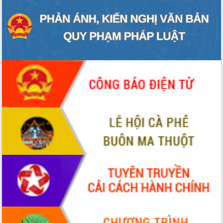
Bệnh án điện tử thúc đẩy chuyển đổi
số y tế tại Đắk Lắk
Chuyển đổi số thư viện: Mở rộng
không gian tri thức trong thời đại số
Đánh giá, rút kinh nghiệm công tác tổ
chức diễn tập trước ngày bầu cử
Chương trình “Gặp gỡ hữu nghị –
Friendship Meeting New Year 2026”
Bầu cử Quốc hội và HĐND: Cử tri Đắk
Lắk gửi gắm niềm tin, kỳ vọng vào lá
phiếu
Đắk Lắk sẵn sàng các điều kiện cho
Ngày hội bầu cử đại biểu Quốc hội
khóa XVI và HĐND các cấp nhiệm kỳ
2026-2031
Đảm bảo cuộc bầu cử đại biểu Quốc
hội và đại biểu HĐND các cấp diễn ra
an toàn, hiệu quả, đúng quy định
Thủ tướng Chính phủ Phạm Minh Chính
kiểm tra, chỉ đạo hoàn thành các dự
án cao tốc và thăm khu tái định cư tại