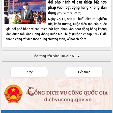
đối phó hành vi can thiệp bất hợp
Lắk
pháp vào hoạt động hàng không dân
Đắk Lắk nâng cao hiệu quả công tác
dụng
(28/11/2022, 09:28)
Đảng từ Sổ tay đảng viên điện tử
Ngày 25/11, sau 01 buổi diễn ra nghiêm
Đắk Lắk đẩy mạnh nuôi biển công
túc, khẩn trương, Cuộc diễn tập cấp quốc
nghệ, hướng tới phát triển thủy sản
gia đối phó hành vi can thiệp bất hợp pháp vào hoạt động hàng không
bền vững
dân dụng tại Cảng Hàng không Buôn Ma Thuột (Cuộc diễn tập KN-21) đã
thành công tốt đẹp theo đúng chương trình, kế hoạch đề ra.
Tập huấn nâng cao năng lực triển khai
chuyển đổi số cho cán bộ, công chức
cấp xã
Đắk Lắk phát động hưởng ứng Ngày
Các trang trên cổng 184 của 518
Quyền của người tiêu dùng Việt Nam
2026
Đẩy mạnh cải cách hành chính, quyết
Trước
Tiếp theo
tâm đạt được mục tiêu tăng trưởng
hai con số trong năm 2026
Tổ chức trang trọng Lễ hội Đền thờ
Lương Văn Chánh năm 2026
Phó Bí thư Tỉnh ủy Đắk Lắk Đỗ Hữu
Huy giữ chức Bí thư Đảng ủy Ủy Ban
Nhân dân tỉnh