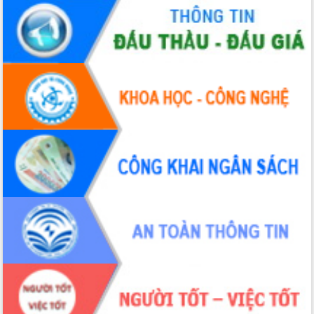
quan trọng
Thống nhất danh sách giới thiệu ứng
cử đại biểu Quốc hội khoá XVI và đại
biểu HĐND tỉnh Đắk Lắk, nhiệm kỳ
2026-2031
Phát động hai phong trào thi đua quan
trọng trong kỷ nguyên mới
Hội nghị lần thứ tư Ban Chỉ đạo công
tác bầu cử tỉnh Đắk Lắk
Hội nghị Báo cáo viên Trung ương
tháng 01/2026
Phó Thủ tướng Hồ Quốc Dũng đánh giá
cao kết quả Chiến dịch Quang Trung
tại Đắk Lắk
Hội nghị Ban Chấp hành Đảng bộ tỉnh
Đắk Lắk lần thứ 2 (mở rộng)
Tập trung giải phóng mặt bằng, đẩy
nhanh tiến độ Tuyến đường bộ ven
biển
Gỡ khó, khởi công xây dựng, sửa chữa