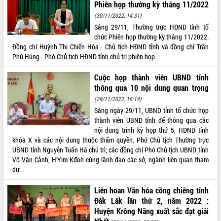
Phiên họp thường kỳ tháng 11/2022
Đắk Lắk rà soát, điều chỉnh Đề án 190
(30/11/2022, 14:31)
về phát triển nuôi trồng thủy sản
Sáng 29/11, Thường trực HĐND tỉnh tổ
Phó Chủ tịch UBND tỉnh Đắk Lắk
chức Phiên họp thường kỳ tháng 11/2022.
Trương Công Thái kiểm tra thực địa
Đồng chí Huỳnh Thị Chiến Hòa - Chủ tịch HĐND tỉnh và đồng chí Trần
Dự án cao tốc Khánh Hòa - Buôn Ma
Phú Hùng - Phó Chủ tịch HĐND tỉnh chủ trì phiên họp.
Thuột
Định vị cà phê Việt Nam như một “di
Cuộc họp thành viên UBND tỉnh
sản sống” trong dòng chảy toàn cầu
thông qua 10 nội dung quan trọng
Xây dựng nông thôn mới: Nâng cao đời
(29/11/2022, 16:14)
sống người dân từ những mô hình thiết
Sáng ngày 29/11, UBND tỉnh tổ chức họp
thực
thành viên UBND tỉnh để thông qua các
Quyết liệt tháo gỡ vướng mắc, đẩy
nội dung trình kỳ họp thứ 5, HĐND tỉnh
nhanh tiến độ các dự án trọng điểm
khóa X và các nội dung thuộc thẩm quyền. Phó Chủ tịch Thường trực
trong Khu kinh tế Nam Phú Yên
UBND tỉnh Nguyễn Tuấn Hà chủ trì; các đồng chí Phó Chủ tịch UBND tỉnh
Hòn Yến phát triển du lịch gắn với bảo
Võ Văn Cảnh, H’Yim Kđoh cùng lãnh đạo các sở, ngành liên quan tham
tồn biển
dự.
Lấy ý kiến điều chỉnh Quy hoạch tỉnh
Đắk Lắk thời kỳ 2021-2030, tầm nhìn
Liên hoan Văn hóa cồng chiêng tỉnh
đến năm 2050
Đắk Lắk lần thứ 2, năm 2022 :
Huyện Krông Năng xuất sắc đạt giải
Phát động chiến dịch 30 ngày đêm