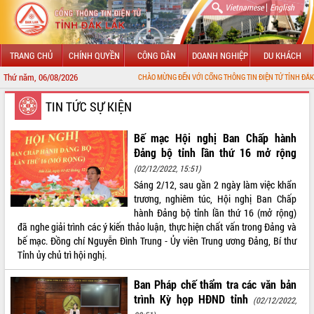
|
Vietnamese
English
TRANG CHỦ
CHÍNH QUYỀN
CÔNG DÂN
DOANH NGHIỆP
DU KHÁCH
Thứ năm, 06/08/2026
CHÀO MỪNG ĐẾN VỚI CỔNG THÔNG TIN ĐIỆN TỬ TỈNH ĐẮK LẮK
GIỚI THIỆU
TIN TỨC SỰ KIỆN
LÃNH ĐẠO UBND TỈNH
Bế mạc Hội nghị Ban Chấp hành
Đảng bộ tỉnh lần thứ 16 mở rộng
TIN TỨC SỰ KIỆN
(02/12/2022, 15:51)
Sáng 2/12, sau gần 2 ngày làm việc khẩn
SỞ, BAN, NGÀNH
trương, nghiêm túc, Hội nghị Ban Chấp
hành Đảng bộ tỉnh lần thứ 16 (mở rộng)
UBND CÁC XÃ, PHƯỜNG
đã nghe giải trình các ý kiến thảo luận, thực hiện chất vấn trong Đảng và
bế mạc. Đồng chí Nguyễn Đình Trung - Ủy viên Trung ương Đảng, Bí thư
THÔNG TIN CHỈ ĐẠO ĐIỀU HÀNH
Tỉnh ủy chủ trì hội nghị.
HỆ THỐNG VĂN BẢN
Ban Pháp chế thẩm tra các văn bản
trình Kỳ họp HĐND tỉnh
(02/12/2022,
VĂN BẢN HĐND TỈNH