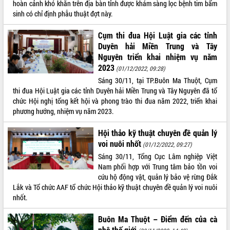
hoàn cảnh khó khăn trên địa bàn tỉnh được khám sàng lọc bệnh tim bẩm
tầng kỹ thuật Cụm công nghiệp Tân
sinh có chỉ định phẫu thuật đợt này.
Tiến
Gặp mặt các cơ quan báo chí nhân Kỷ
Cụm thi đua Hội Luật gia các tỉnh
niệm 101 năm Ngày Báo chí Cách
Duyên hải Miền Trung và Tây
mạng Việt Nam
Nguyên triển khai nhiệm vụ năm
Đắk Lắk sơ kết 4 năm triển khai thực
2023
(01/12/2022, 09:28)
hiện Đề án 06 của Chính phủ
Sáng 30/11, tại TP.Buôn Ma Thuột, Cụm
Họp báo thông tin về Hội nghị Công bố
thi đua Hội Luật gia các tỉnh Duyên hải Miền Trung và Tây Nguyên đã tổ
Quy hoạch và Xúc tiến đầu tư tỉnh Đắk
chức Hội nghị tổng kết hội và phong trào thi đua năm 2022, triển khai
Lắk
phương hướng, nhiệm vụ năm 2023.
Khơi thông điểm nghẽn, đẩy nhanh
giải ngân vốn khắc phục thiên tai
Hội thảo kỹ thuật chuyên đề quản lý
HĐND tỉnh thông qua điều chỉnh Quy
voi nuôi nhốt
(01/12/2022, 09:27)
hoạch tỉnh thời kỳ 2021-2030
Sáng 30/11, Tổng Cục Lâm nghiệp Việt
Hội thảo góp ý hồ sơ điều chỉnh quy
Nam phối hợp với Trung tâm bảo tồn voi
hoạch tỉnh Đắk Lắk thời kỳ 2021-2030,
cứu hộ động vật, quản lý bảo vệ rừng Đắk
tầm nhìn đến năm 2050
Lắk và Tổ chức AAF tổ chức Hội thảo kỹ thuật chuyên đề quản lý voi nuôi
nhốt.
Nâng cao hiệu quả hoạt động của các
doanh nghiệp nhà nước
Buôn Ma Thuột – Điểm đến của cà
Hội nghị triển khai kết nối mạng
phê thế giới