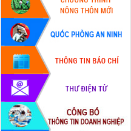
Đắk Lắk
Sôi nổi Hội đua ngựa truyền thống Gò
Thì Thùng mừng Xuân Bính Ngọ 2026
Lãnh đạo tỉnh dâng hương tưởng niệm
tại Đập Đồng Cam đầu Xuân Bính Ngọ
Ngành nông nghiệp phấn đấu tăng
trưởng đạt 5,86% trong năm 2026
UBND tỉnh Đắk Lắk triển khai công tác
quốc phòng, quân sự địa phương năm
2026
Đắk Lắk tập trung toàn lực khắc phục
tồn tại IUU, sẵn sàng làm việc với
Đoàn thanh tra EC
Chủ tịch UBND tỉnh Tạ Anh Tuấn thăm,
chúc mừng các bệnh viện nhân Ngày
Thầy thuốc Việt Nam
Rộn ràng lễ hội truyền thống Sông
nước Đà Nông lần thứ I năm 2026
Kỳ họp Chuyên đề lần thứ Năm, HĐND
tỉnh Đắk Lắk thông qua các nghị quyết