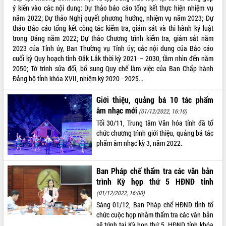
ý kiến vào các nội dung: Dự thảo báo cáo tổng kết thực hiện nhiệm vụ
VIDEO
năm 2022; Dự thảo Nghị quyết phương hướng, nhiệm vụ năm 2023; Dự
thảo Báo cáo tổng kết công tác kiểm tra, giám sát và thi hành kỷ luật
trong Đảng năm 2022; Dự thảo Chương trình kiểm tra, giám sát năm
2023 của Tỉnh ủy, Ban Thường vụ Tỉnh ủy; các nội dung của Báo cáo
cuối kỳ Quy hoạch tỉnh Đắk Lắk thời kỳ 2021 – 2030, tầm nhìn đến năm
2050; Tờ trình sửa đổi, bổ sung Quy chế làm việc của Ban Chấp hành
Đảng bộ tỉnh khóa XVII, nhiệm kỳ 2020 - 2025...
Giới thiệu, quảng bá 10 tác phẩm
âm nhạc mới
(01/12/2022, 16:10)
Bí thư Tỉnh ủy Lương Nguyễn Minh
Tối 30/11, Trung tâm Văn hóa tỉnh đã tổ
Triết thăm, tặng quà người có công với
chức chương trình giới thiệu, quảng bá tác
cách mạng
phẩm âm nhạc kỳ 3, năm 2022.
Rà soát, hoàn thiện hệ thống thiết chế
văn hóa, thể thao đáp ứng yêu cầu
phát triển mới
Ban Pháp chế thẩm tra các văn bản
Thường trực HĐND tỉnh Đắk Lắk gặp
trình Kỳ họp thứ 5 HĐND tỉnh
mặt Đoàn chuyên gia y tế TP. Hồ Chí
ALBUM ẢNH
(01/12/2022, 16:00)
Minh
Sáng 01/12, Ban Pháp chế HĐND tỉnh tổ
Lễ truy điệu và an táng hài cốt liệt sĩ
chức cuộc họp nhằm thẩm tra các văn bản
tại Nghĩa trang Liệt sĩ xã Sơn Hòa
sẽ trình tại Kỳ họp thứ 5, HĐND tỉnh khóa