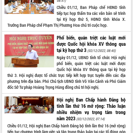
08:51)
Chiều 01/12, Ban Pháp chế HĐND tỉnh
ĐIỂM TIN VĂN BẢN
tiếp tục họp thẩm tra các văn bản sẽ trình
tại Kỳ họp thứ 5, HĐND tỉnh khóa X.
QUY HOẠCH - KẾ HOẠCH
Trưởng Ban Pháp chế Phạm Thị Phương Hoa chủ trì cuộc họp.
Phổ biến, quán triệt các luật mới
được Quốc hội khóa XV thông qua
tại kỳ họp thứ 3
(02/12/2022, 08:45)
Ngày 01/12, UBND tỉnh tổ chức Hội nghị
phổ biến, quán triệt các luật mới được
Quốc hội khóa XV thông qua tại kỳ họp
thứ 3. Hội nghị được tổ chức trực tiếp kết hợp trực tuyến đến các địa
phương trên địa bàn. Phó Chủ tịch UBND tỉnh Võ Văn Cảnh và Phó Giám
đốc Sở Tư pháp Hoàng Trọng Hùng đồng chủ trì hội nghị.
Hội nghị Ban Chấp hành Đảng bộ
tỉnh lần thứ 16 mở rộng: Thảo luận
nhiều nhiệm vụ trọng tâm trong
năm 2023
(02/12/2022, 07:14)
Chiều 01/12, Hội nghị Ban Chấp hành Đảng bộ tỉnh lần thứ 16 (mở rộng)
tiếp tục chương trình làm việc và tập trung thảo luận tại các tổ đóng góp