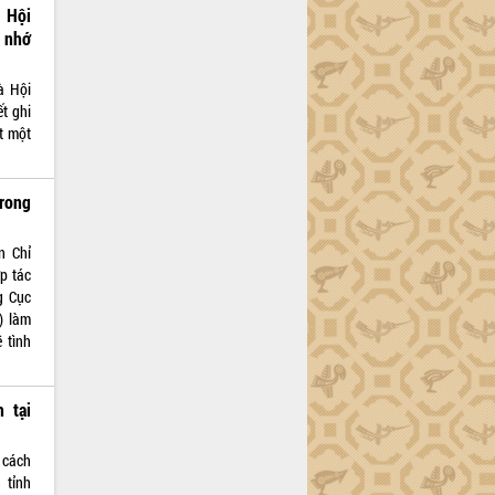
 Hội
i nhớ
à Hội
t ghi
t một
trong
n Chỉ
ợp tác
g Cục
) làm
 tình
 tại
 cách
 tỉnh