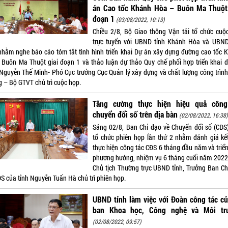
án Cao tốc Khánh Hòa – Buôn Ma Thuột 
đoạn 1
(03/08/2022, 10:13)
Chiều 2/8, Bộ Giao thông Vận tải tổ chức cuộ
trực tuyến với UBND tỉnh Khánh Hòa và UBN
nhằm nghe báo cáo tóm tắt tình hình triển khai Dự án xây dựng đường cao tốc 
 Buôn Ma Thuột giai đoạn 1 và thảo luận dự thảo Quy chế phối hợp triển khai d
Nguyễn Thế Minh- Phó Cục trưởng Cục Quản lý xây dựng và chất lượng công trình
g – Bộ GTVT chủ trì cuộc họp.
Tăng cường thực hiện hiệu quả công
chuyển đổi số trên địa bàn
(02/08/2022, 16:38
Sáng 02/8, Ban Chỉ đạo về Chuyển đổi số (CĐS)
tổ chức phiên họp lần thứ 2 nhằm đánh giá kế
thực hiện công tác CĐS 6 tháng đầu năm và triển
phương hướng, nhiệm vụ 6 tháng cuối năm 2022
Chủ tịch Thường trực UBND tỉnh, Trưởng Ban Ch
ĐS của tỉnh Nguyễn Tuấn Hà chủ trì phiên họp.
UBND tỉnh làm việc với Đoàn công tác củ
ban Khoa học, Công nghệ và Môi trư
(02/08/2022, 09:57)