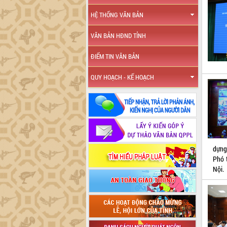
HỆ THỐNG VĂN BẢN
VĂN BẢN HĐND TỈNH
ĐIỂM TIN VĂN BẢN
QUY HOẠCH - KẾ HOẠCH
dựng
Phó 
Nội.