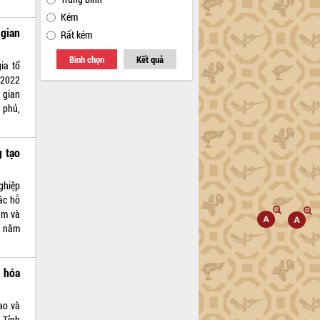
Kém
 gian
Rất kém
Bình chọn
Kết quả
ia tổ
 2022
 gian
 phủ,
g tạo
nghiệp
ác hỗ
ăm và
i năm
n hóa
ao và
 Tỉnh