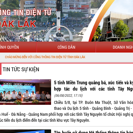
ÍNH QUYỀN
CÔNG DÂN
DOANH NGH
ỚI CỔNG THÔNG TIN ĐIỆN TỬ TỈNH ĐẮK LẮK
TIN TỨC SỰ KIỆN
5 tỉnh Miền Trung quảng bá, xúc tiến và k
hợp tác du lịch với các tỉnh Tây Ng
(06/08/2022, 17:15)
Chiều 5/8, tại TP. Buôn Ma Thuột, Sở Văn hó
thao và Du lịch 5 tỉnh - Quảng Bình - Quảng Trị 
n Huế - Đà Nẵng - Quảng Nam phối hợp với các tỉnh Tây Nguyên tổ chức Hội nghị 
úc tiến du lịch điểm đến tại các tỉnh khu vực Tây Nguyên.
Tập huấn sử dụng Hệ thống thông tin bá