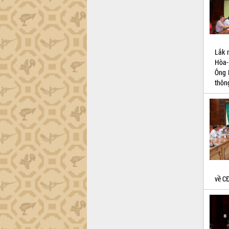
Lắk 
Hòa-
Ông 
thôn
về C