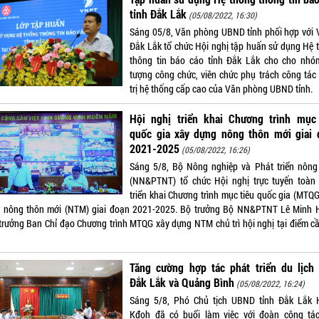
tỉnh Đắk Lắk
(05/08/2022, 16:30)
Sáng 05/8, Văn phòng UBND tỉnh phối hợp với
Đắk Lắk tổ chức Hội nghị tập huấn sử dụng Hệ 
thông tin báo cáo tỉnh Đắk Lắk cho cho nhó
tượng công chức, viên chức phụ trách công tác
trị hệ thống cấp cao của Văn phòng UBND tỉnh.
Hội nghị triển khai Chương trình mục 
quốc gia xây dựng nông thôn mới giai 
2021-2025
(05/08/2022, 16:26)
Sáng 5/8, Bộ Nông nghiệp và Phát triển nông
(NN&PTNT) tổ chức Hội nghị trực tuyến toàn
triển khai Chương trình mục tiêu quốc gia (MTQG
 nông thôn mới (NTM) giai đoạn 2021-2025. Bộ trưởng Bộ NN&PTNT Lê Minh 
trưởng Ban Chỉ đạo Chương trình MTQG xây dựng NTM chủ trì hội nghị tại điểm c
Tăng cường hợp tác phát triển du lịch 
Đắk Lắk và Quảng Bình
(05/08/2022, 16:24)
Sáng 5/8, Phó Chủ tịch UBND tỉnh Đắk Lắk 
Kđoh đã có buổi làm việc với đoàn công tá