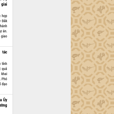
giai
c họp
D Đắk
Khánh
ự án.
 giao
 tác
)
 tỉnh
t quả
 khai
. Phó
ỉ đạo
a Ủy
ờng