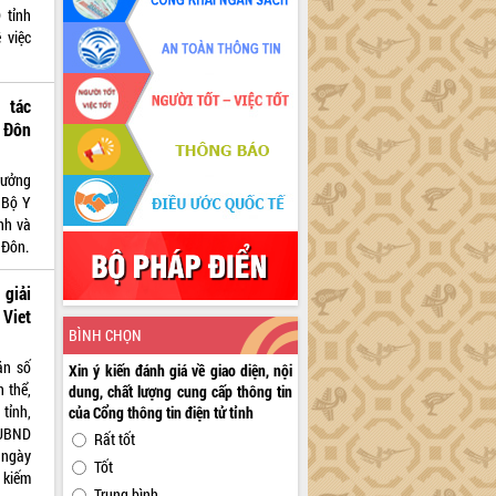
 tỉnh
 việc
 tác
 Đôn
rưởng
 Bộ Y
nh và
 Đôn.
 giải
Viet
BÌNH CHỌN
ăn số
Xin ý kiến đánh giá về giao diện, nội
 thể,
dung, chất lượng cung cấp thông tin
tỉnh,
của Cổng thông tin điện tử tỉnh
 UBND
Rất tốt
 ngày
Tốt
m kiếm
Trung bình