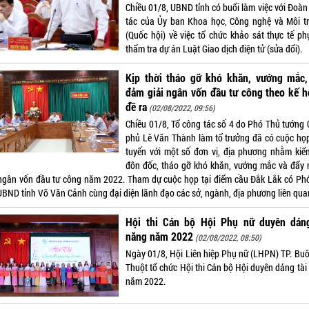
Chiều 01/8, UBND tỉnh có buổi làm việc với Đoàn
tác của Ủy ban Khoa học, Công nghệ và Môi tr
(Quốc hội) về việc tổ chức khảo sát thực tế phu
thẩm tra dự án Luật Giao dịch điện tử (sửa đổi).
Kịp thời tháo gỡ khó khăn, vướng mắc,
đảm giải ngân vốn đầu tư công theo kế 
đề ra
(02/08/2022, 09:56)
Chiều 01/8, Tổ công tác số 4 do Phó Thủ tướng 
phủ Lê Văn Thành làm tổ trưởng đã có cuộc họp
tuyến với một số đơn vị, địa phương nhằm kiểm
đôn đốc, tháo gỡ khó khăn, vướng mắc và đẩy
 ngân vốn đầu tư công năm 2022. Tham dự cuộc họp tại điểm cầu Đắk Lắk có Ph
 UBND tỉnh Võ Văn Cảnh cùng đại diện lãnh đạo các sở, ngành, địa phương liên qua
Hội thi Cán bộ Hội Phụ nữ duyên dáng
năng năm 2022
(02/08/2022, 08:50)
Ngày 01/8, Hội Liên hiệp Phụ nữ (LHPN) TP. Bu
Thuột tổ chức Hội thi Cán bộ Hội duyên dáng tài
năm 2022.