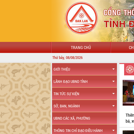
TRANG CHỦ
CH
Thứ bảy, 08/08/2026
CHÀO MỪNG ĐẾN V
GIỚI THIỆU
LÃNH ĐẠO UBND TỈNH
TIN TỨC SỰ KIỆN
SỞ, BAN, NGÀNH
Thiê
UBND CÁC XÃ, PHƯỜNG
bá, x
THÔNG TIN CHỈ ĐẠO ĐIỀU HÀNH