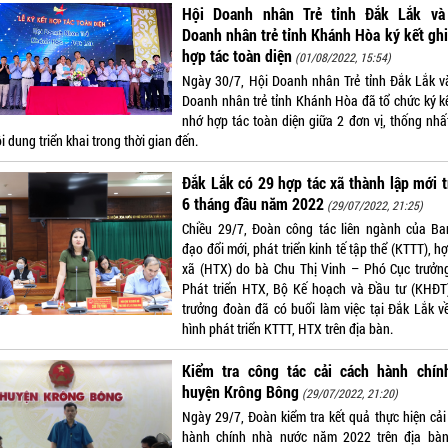
Hội Doanh nhân Trẻ tỉnh Đắk Lắk và
Doanh nhân trẻ tỉnh Khánh Hòa ký kết gh
hợp tác toàn diện
(01/08/2022, 15:54)
Ngày 30/7, Hội Doanh nhân Trẻ tỉnh Đắk Lắk v
Doanh nhân trẻ tỉnh Khánh Hòa đã tổ chức ký kế
nhớ hợp tác toàn diện giữa 2 đơn vị, thống nhấ
i dung triển khai trong thời gian đến.
Đắk Lắk có 29 hợp tác xã thành lập mới 
6 tháng đầu năm 2022
(29/07/2022, 21:25)
Chiều 29/7, Đoàn công tác liên ngành của Ba
đạo đổi mới, phát triển kinh tế tập thể (KTTT), h
xã (HTX) do bà Chu Thị Vinh – Phó Cục trưởn
Phát triển HTX, Bộ Kế hoạch và Đầu tư (KHĐT
trưởng đoàn đã có buổi làm việc tại Đắk Lắk về
hình phát triển KTTT, HTX trên địa bàn.
Kiểm tra công tác cải cách hành chính
huyện Krông Bông
(29/07/2022, 21:20)
Ngày 29/7, Đoàn kiểm tra kết quả thực hiện cải
hành chính nhà nước năm 2022 trên địa bàn