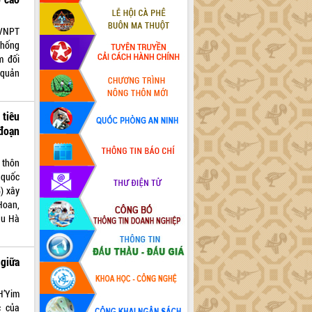
 VNPT
thống
m đối
 quản
tiêu
đoạn
 thôn
 quốc
) xây
Hoan,
ầu Hà
giữa
H’Yim
c của