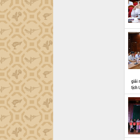
giải
tịch