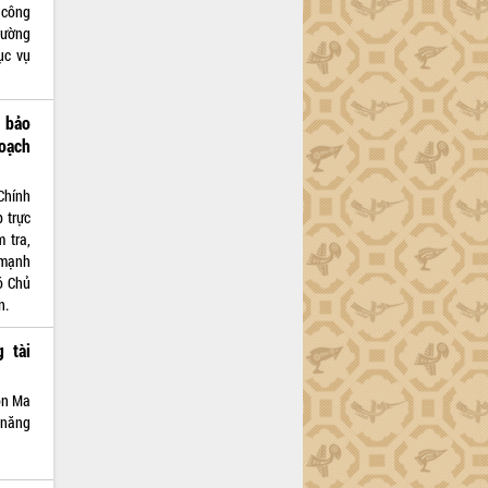
 công
ường
̣c vụ
 bảo
hoạch
Chính
 trực
 tra,
 mạnh
ó Chủ
n.
 tài
ôn Ma
 năng