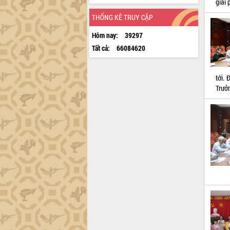
giải
THỐNG KÊ TRUY CẬP
Hôm nay:
39297
Tất cả:
66084620
tới.
Trưởn