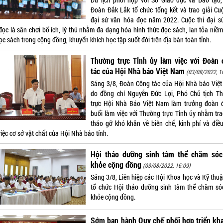
Đoàn Đắk Lắk tổ chức tổng kết và trao giải Cuộ
đại sứ văn hóa đọc năm 2022. Cuộc thi đại s
đọc là sân chơi bổ ích, lý thú nhằm đa dạng hóa hình thức đọc sách, lan tỏa niề
c sách trong cộng đồng, khuyến khích học tập suốt đời trên địa bàn toàn tỉnh.
Thường trực Tỉnh ủy làm việc với Đoàn 
tác của Hội Nhà báo Việt Nam
(03/08/2022, 1
Sáng 3/8, Đoàn Công tác của Hội Nhà báo Việ
do đồng chí Nguyễn Đức Lợi, Phó Chủ tịch T
trực Hội Nhà Báo Việt Nam làm trưởng đoàn 
buổi làm việc với Thường trực Tỉnh ủy nhằm tra
tháo gỡ khó khăn về biên chế, kinh phí và điều
iệc cơ sở vật chất của Hội Nhà báo tỉnh.
Hội thảo dưỡng sinh tâm thể chăm sóc
khỏe cộng đồng
(03/08/2022, 16:09)
Sáng 3/8, Liên hiệp các Hội Khoa học và Kỹ thuậ
tổ chức Hội thảo dưỡng sinh tâm thể chăm só
khỏe cộng đồng.
Sớm ban hành Quy chế phối hợp triển kh