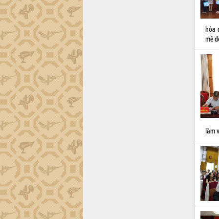
hóa 
mê đọ
làm v