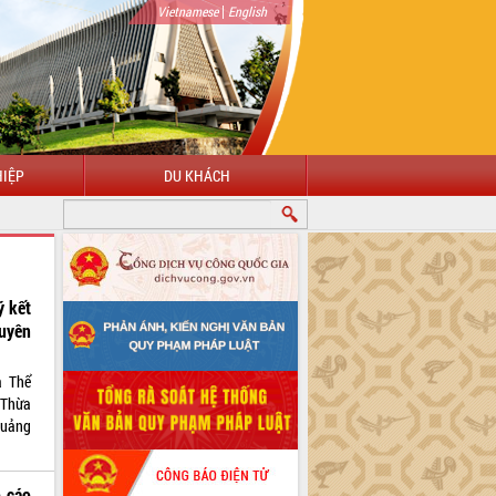
|
Vietnamese
English
IỆP
DU KHÁCH
ý kết
uyên
a Thể
- Thừa
quảng
o cáo