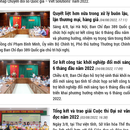
 pháp Chuyển đổi số Quốc gia – Viet Solutions” năm 2022.
Quyết liệt hơn nữa trong xử lý buôn lậu,
lận thương mại, hàng giả
(04/08/2022, 17:11)
Sáng 4/8, tại Hà Nội, Ban Chỉ đạo 389 Quốc g
chức hội nghị sơ kết công tác 6 tháng đầu năm
và phương hướng, nhiệm vụ trọng tâm trong thời
 Đồng chí Phạm Bình Minh, Ủy viên Bộ Chính trị, Phó thủ tướng Thường trực Chính
g Ban Chỉ đạo 389 Quốc gia chủ trì hội nghị.
Sơ kết công tác khởi nghiệp đổi mới sán
6 tháng đầu năm 2022
(04/08/2022, 17:09)
Chiều 4/8, Ban Chỉ đạo hỗ trợ hệ sinh thái khởi 
đổi mới sáng tạo tỉnh tổ chức họp sơ kết công t
trợ khởi nghiệp đổi mới sáng tạo 6 tháng đầu n
triển khai phương hướng nhiệm vụ 6 tháng cuố
2022.
Tổng kết và trao giải Cuộc thi Đại sứ vă
đọc năm 2022
(03/08/2022, 16:38)
Ngày 3/8, tại Thư viện tỉnh, Sở Văn hóa Thể th
Du lịch phối hợp với Sở Giáo dục và Đào tạo,