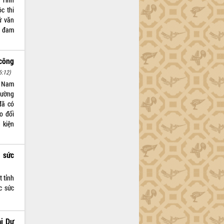
c thi
ứ văn
m đam
công
6:12)
t Nam
hường
đã có
o đổi
 kiện
 sức
t tỉnh
c sức
ai Dự