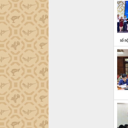
số nộ