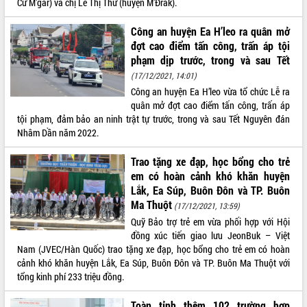
Cư M’gar) và chị Lê Thị Thư (huyện M’Đrắk).
món ăn từ sầu riêng
Đắk Lắk công bố Quy hoạch và xúc
Công an huyện Ea H’leo ra quân mở
tiến đầu tư tỉnh
đợt cao điểm tấn công, trấn áp tội
Ngành cá ngừ Đắk Lắk chủ động thích
phạm dịp trước, trong và sau Tết
ứng để giữ vững thị trường xuất khẩu
(17/12/2021, 14:01)
Diễn đàn Kinh tế tư nhân Việt Nam đột
Công an huyện Ea H’leo vừa tổ chức Lễ ra
phá cơ chế - Hợp tác công tư
quân mở đợt cao điểm tấn công, trấn áp
Đề án 06 tạo bước ngoặt đột phá trong
tội phạm, đảm bảo an ninh trật tự trước, trong và sau Tết Nguyên đán
cải cách hành chính tỉnh Đắk Lắk
Nhâm Dần năm 2022.
Kết nối tour, đẩy mạnh chuyển đổi số
để phát triển du lịch Đắk Lắk
Trao tặng xe đạp, học bổng cho trẻ
Khởi động Dự án Đầu tư xây dựng hạ
em có hoàn cảnh khó khăn huyện
tầng kỹ thuật Cụm công nghiệp Tân
Lắk, Ea Súp, Buôn Đôn và TP. Buôn
Tiến
Ma Thuột
(17/12/2021, 13:59)
Gặp mặt các cơ quan báo chí nhân Kỷ
Quỹ Bảo trợ trẻ em vừa phối hợp với Hội
niệm 101 năm Ngày Báo chí Cách
đồng xúc tiến giao lưu JeonBuk – Việt
mạng Việt Nam
Nam (JVEC/Hàn Quốc) trao tặng xe đạp, học bổng cho trẻ em có hoàn
cảnh khó khăn huyện Lắk, Ea Súp, Buôn Đôn và TP. Buôn Ma Thuột với
Đắk Lắk sơ kết 4 năm triển khai thực
tổng kinh phí 233 triệu đồng.
hiện Đề án 06 của Chính phủ
Họp báo thông tin về Hội nghị Công bố
Toàn tỉnh thêm 102 trường hợp