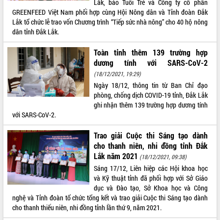
Lắk, báo Tuổi Trẻ và Công ty cổ phần
GREENFEED Việt Nam phối hợp cùng Hội Nông dân và Tỉnh đoàn Đắk
ĐIỂM TIN VĂN BẢN
Lắk tổ chức lễ trao vốn Chương trình “Tiếp sức nhà nông” cho 40 hộ nông
dân tỉnh Đắk Lắk.
QUY HOẠCH - KẾ HOẠCH
Toàn tỉnh thêm 139 trường hợp
dương tính với SARS-CoV-2
(18/12/2021, 19:29)
Ngày 18/12, thông tin từ Ban Chỉ đạo
phòng, chống dịch COVID-19 tỉnh, Đắk Lắk
ghi nhận thêm 139 trường hợp dương tính
với SARS-CoV-2.
Trao giải Cuộc thi Sáng tạo dành
cho thanh niên, nhi đồng tỉnh Đắk
Lắk năm 2021
(18/12/2021, 09:38)
Sáng 17/12, Liên hiệp các Hội khoa học
và Kỹ thuật tỉnh đã phối hợp với Sở Giáo
dục và Đào tạo, Sở Khoa học và Công
nghệ và Tỉnh đoàn tổ chức tổng kết và trao giải Cuộc thi Sáng tạo dành
cho thanh thiếu niên, nhi đồng tỉnh lần thứ 9, năm 2021.