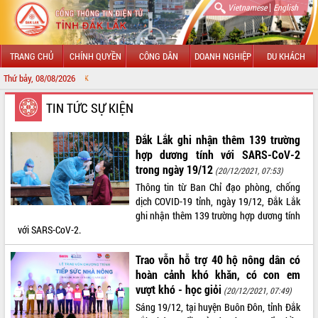
|
Vietnamese
English
TRANG CHỦ
CHÍNH QUYỀN
CÔNG DÂN
DOANH NGHIỆP
DU KHÁCH
Thứ bảy, 08/08/2026
CHÀO MỪNG ĐẾN
GIỚI THIỆU
TIN TỨC SỰ KIỆN
LÃNH ĐẠO UBND TỈNH
Đắk Lắk ghi nhận thêm 139 trường
hợp dương tính với SARS-CoV-2
TIN TỨC SỰ KIỆN
trong ngày 19/12
(20/12/2021, 07:53)
Thông tin từ Ban Chỉ đạo phòng, chống
SỞ, BAN, NGÀNH
dịch COVID-19 tỉnh, ngày 19/12, Đắk Lắk
ghi nhận thêm 139 trường hợp dương tính
UBND CÁC XÃ, PHƯỜNG
với SARS-CoV-2.
THÔNG TIN CHỈ ĐẠO ĐIỀU HÀNH
Trao vỗn hỗ trợ 40 hộ nông dân có
hoàn cảnh khó khăn, có con em
HỆ THỐNG VĂN BẢN
vượt khó - học giỏi
(20/12/2021, 07:49)
Sáng 19/12, tại huyện Buôn Đôn, tỉnh Đắk
VĂN BẢN HĐND TỈNH