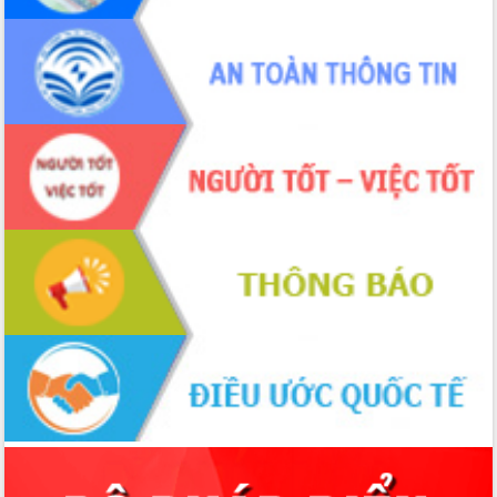
quốc phòng, quân sự địa phương năm
2026
Đắk Lắk tập trung toàn lực khắc phục
tồn tại IUU, sẵn sàng làm việc với
Đoàn thanh tra EC
Chủ tịch UBND tỉnh Tạ Anh Tuấn thăm,
chúc mừng các bệnh viện nhân Ngày
Thầy thuốc Việt Nam
Rộn ràng lễ hội truyền thống Sông
nước Đà Nông lần thứ I năm 2026
Kỳ họp Chuyên đề lần thứ Năm, HĐND
tỉnh Đắk Lắk thông qua các nghị quyết
quan trọng
Thống nhất danh sách giới thiệu ứng
cử đại biểu Quốc hội khoá XVI và đại
biểu HĐND tỉnh Đắk Lắk, nhiệm kỳ
2026-2031
Phát động hai phong trào thi đua quan
trọng trong kỷ nguyên mới
Hội nghị lần thứ tư Ban Chỉ đạo công