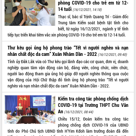
Xây dựng nông thôn mới: Nâng cao đời
phòng COVID-19 cho trẻ em từ 12-
sống người dân từ những mô hình thiết
14 tuổi
(16/12/2021, 14:18)
thực
Thạc sĩ, bác sĩ Trịnh Quang Trí - Giám đốc
Quyết liệt tháo gỡ vướng mắc, đẩy
Trung tâm Kiểm soát bệnh tật tỉnh cho
nhanh tiến độ các dự án trọng điểm
biết, từ ngày 16/12/2021, ngành y tế tỉnh
trong Khu kinh tế Nam Phú Yên
tiếp tục triển khai tiêm vắc xin phòng COVID-19 cho trẻ em từ 12-14 tuổi.
Hòn Yến phát triển du lịch gắn với bảo
Thư kêu gọi ủng hộ phong trào “Tết vì người nghèo và nạn
tồn biển
nhân chất độc da cam” Xuân Nhâm Dần - 2022
(16/12/2021, 09:40)
Lấy ý kiến điều chỉnh Quy hoạch tỉnh
Đắk Lắk thời kỳ 2021-2030, tầm nhìn
Tỉnh ủy Đắk Lắk vừa có Thư kêu gọi lãnh đạo các cơ quan, đơn vị, doanh
đến năm 2050
nghiệp quan tâm vận động cán bộ, đảng viên, công chức, viên chức,
người lao động tham gia ủng hộ giúp đỡ người nghèo thông qua cuộc
Phát động chiến dịch 30 ngày đêm
vận động của Hội Chữ thập đỏ tỉnh ủng hộ phong trào “Tết vì người
giải phóng mặt bằng Tuyến đường bộ
nghèo và nạn nhân chất độc da cam” Xuân Nhâm Dần - 2022.
ven biển
Đắk Lắk nỗ lực thúc đẩy tăng trưởng
Kiểm tra công tác phòng chống dịch
kinh tế từ 10% trở lên trong Quý
COVID-19 tại Trường THPT Chu Văn
II/2026
An
(16/12/2021, 08:44)
Đắk Lắk ký kết thỏa thuận hợp tác về
Chiều 15/12, Đoàn kiểm tra công tác
chuyển đổi số giai đoạn 2026 – 2030
phòng chống dịch COVID-19 của UBND
với Tập đoàn Bưu chính Viễn thông
tỉnh do Phó Chủ tịch UBND tỉnh H’Yim Kđoh làm trưởng đoàn đã đến
Việt Nam