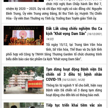
chức Hội nghị Ban Chấp hành lần thứ 7,
Hội thảo khoa học “Giải pháp thúc đẩy
nhiệm kỳ 2020 – 2025. Dự và chỉ đạo Hội nghị có các đồng chí: Nguyễn
phát triển nền kinh tế xanh tại tỉnh
Đình Trung, Ủy viên Trung ương Đảng, Bí thư Tỉnh ủy; Huỳnh Thị Chiến
Đắk Lắk”
Hòa - Ủy viên Ban Thường vụ Tỉnh ủy, Trưởng Ban Tuyên giáo Tỉnh ủy.
Tăng cường giám sát, đôn đốc thực
hiện nhiệm vụ quản lý tài sản công
Đắk Lắk công chiếu nghiệm thu Ca
hàng tuần
kịch “Khát vọng Dam Săn”
(16/12/2021,
Tháo gỡ những vướng mắc, đẩy mạnh
14:22)
công tác cải cách thủ tục hành chính
Tối ngày 15/12, tại Trung tâm Văn hóa
tại Trung tâm Phục vụ hành chính
tỉnh, Sở Văn hóa, Thể thao và Du lịch tỉnh
công tỉnh
phối hợp với Công ty TNHH Sông Thương Garden tổ chức chương trình
Đắk Lắk: Tôn vinh 46 giải pháp tại Hội
biểu diễn báo cáo tác phẩm Ca kịch “Khát vọng Dam Săn”.
thi Sáng tạo Kỹ thuật 2024 - 2025
Đắk Lắk rà soát, điều chỉnh Đề án 190
Tạm dừng hoạt động Bệnh viện Dã
về phát triển nuôi trồng thủy sản
chiến số 3 điều trị bệnh nhân
Phó Chủ tịch UBND tỉnh Đắk Lắk
COVID-19
(16/12/2021, 14:20)
Trương Công Thái kiểm tra thực địa
Thông tin từ ngành Y tế cho biết, hiện nay
Dự án cao tốc Khánh Hòa - Buôn Ma
Bệnh viện Dã chiến số 3 đang tạm dừng
Thuột
hoạt động cho đến khi có thông báo mới.
Định vị cà phê Việt Nam như một “di
sản sống” trong dòng chảy toàn cầu
Tiếp tục triển khai tiêm vắc xin