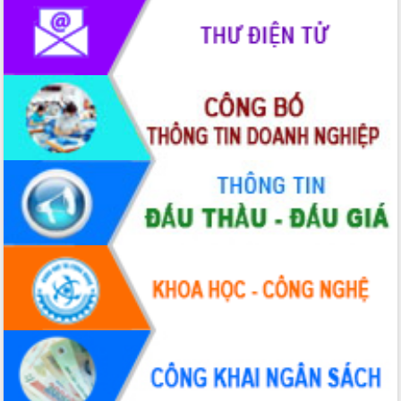
Bầu cử Quốc hội và HĐND: Cử tri Đắk
Lắk gửi gắm niềm tin, kỳ vọng vào lá
phiếu
Đắk Lắk sẵn sàng các điều kiện cho
Ngày hội bầu cử đại biểu Quốc hội
khóa XVI và HĐND các cấp nhiệm kỳ
2026-2031
Đảm bảo cuộc bầu cử đại biểu Quốc
hội và đại biểu HĐND các cấp diễn ra
an toàn, hiệu quả, đúng quy định
Thủ tướng Chính phủ Phạm Minh Chính
kiểm tra, chỉ đạo hoàn thành các dự
án cao tốc và thăm khu tái định cư tại
Đắk Lắk
Sôi nổi Hội đua ngựa truyền thống Gò
Thì Thùng mừng Xuân Bính Ngọ 2026
Lãnh đạo tỉnh dâng hương tưởng niệm
tại Đập Đồng Cam đầu Xuân Bính Ngọ
Ngành nông nghiệp phấn đấu tăng
trưởng đạt 5,86% trong năm 2026
UBND tỉnh Đắk Lắk triển khai công tác