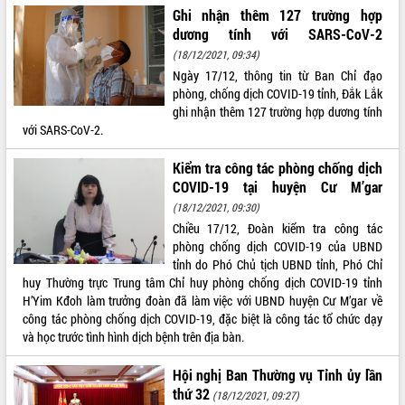
Ghi nhận thêm 127 trường hợp
VIDEO
dương tính với SARS-CoV-2
(18/12/2021, 09:34)
Ngày 17/12, thông tin từ Ban Chỉ đạo
phòng, chống dịch COVID-19 tỉnh, Đắk Lắk
ghi nhận thêm 127 trường hợp dương tính
với SARS-CoV-2.
Kiểm tra công tác phòng chống dịch
COVID-19 tại huyện Cư M’gar
Khám bệnh, cấp phát thuốc miễn phí
(18/12/2021, 09:30)
và tặng quà người dân xã Cư Pui
Chiều 17/12, Đoàn kiểm tra công tác
Hội nghị UBND tỉnh Đắk Lắk thường kỳ
phòng chống dịch COVID-19 của UBND
tháng 7/2026
tỉnh do Phó Chủ tịch UBND tỉnh, Phó Chỉ
huy Thường trực Trung tâm Chỉ huy phòng chống dịch COVID-19 tỉnh
Lễ truy tặng danh hiệu “Bà Mẹ Việt
H’Yim Kđoh làm trưởng đoàn đã làm việc với UBND huyện Cư M’gar về
Nam Anh hùng” và trao Huân chương
công tác phòng chống dịch COVID-19, đặc biệt là công tác tổ chức dạy
Lao động
và học trước tình hình dịch bệnh trên địa bàn.
ALBUM ẢNH
UBND tỉnh Đắk Lắk triển khai nhiệm
vụ 6 tháng cuối năm 2026
Hội nghị Ban Thường vụ Tỉnh ủy lần
Kỳ họp thứ Hai, Hội đồng nhân dân
thứ 32
(18/12/2021, 09:27)
tỉnh khóa XI quyết nghị nhiều nội dung