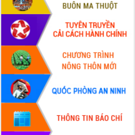
cấp xã
Đắk Lắk phát động hưởng ứng Ngày
Quyền của người tiêu dùng Việt Nam
2026
Đẩy mạnh cải cách hành chính, quyết
tâm đạt được mục tiêu tăng trưởng
hai con số trong năm 2026
Tổ chức trang trọng Lễ hội Đền thờ
Lương Văn Chánh năm 2026
Phó Bí thư Tỉnh ủy Đắk Lắk Đỗ Hữu
Huy giữ chức Bí thư Đảng ủy Ủy Ban
Nhân dân tỉnh
Bệnh án điện tử thúc đẩy chuyển đổi
số y tế tại Đắk Lắk
Chuyển đổi số thư viện: Mở rộng
không gian tri thức trong thời đại số
Đánh giá, rút kinh nghiệm công tác tổ
chức diễn tập trước ngày bầu cử
Chương trình “Gặp gỡ hữu nghị –
Friendship Meeting New Year 2026”