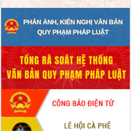
Xây dựng nền hành chính số đồng
hành cùng nông dân dân, doanh nghiệp
Giai đoạn 2026-2030, Đắk Lắk phấn
đấu có 77% xã đạt chuẩn nông thôn
mới
Chuyển đổi số 'mở đường' cho nông
nghiệp Đắk Lắk tăng trưởng bứt phá
Triển khai đồng bộ đo đạc, lập hồ sơ
địa chính, hoàn thiện cơ sở dữ liệu đất
đai
Ứng dụng sinh trắc học - Bước tiến
trong hành trình chuyển đổi số tại Đắk
Lắk
Đắk Lắk nâng cao hiệu quả công tác
Đảng từ Sổ tay đảng viên điện tử
Đắk Lắk đẩy mạnh nuôi biển công
nghệ, hướng tới phát triển thủy sản
bền vững
Tập huấn nâng cao năng lực triển khai
chuyển đổi số cho cán bộ, công chức