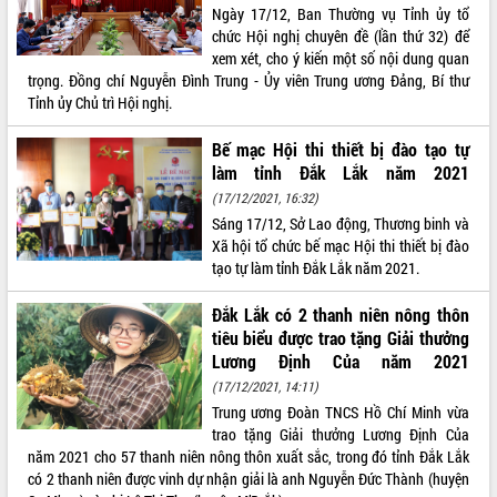
Ngày 17/12, Ban Thường vụ Tỉnh ủy tổ
quan trọng
chức Hội nghị chuyên đề (lần thứ 32) để
Bí thư Tỉnh ủy Lương Nguyễn Minh
xem xét, cho ý kiến một số nội dung quan
Triết thăm, tặng quà người có công với
trọng. Đồng chí Nguyễn Đình Trung - Ủy viên Trung ương Đảng, Bí thư
cách mạng
Tỉnh ủy Chủ trì Hội nghị.
Rà soát, hoàn thiện hệ thống thiết chế
văn hóa, thể thao đáp ứng yêu cầu
LIÊN KẾT WEB
Bế mạc Hội thi thiết bị đào tạo tự
phát triển mới
làm tỉnh Đắk Lắk năm 2021
Thường trực HĐND tỉnh Đắk Lắk gặp
(17/12/2021, 16:32)
mặt Đoàn chuyên gia y tế TP. Hồ Chí
Sáng 17/12, Sở Lao động, Thương binh và
Minh
Xã hội tổ chức bế mạc Hội thi thiết bị đào
THỐNG KÊ TRUY CẬP
Lễ truy điệu và an táng hài cốt liệt sĩ
tạo tự làm tỉnh Đắk Lắk năm 2021.
tại Nghĩa trang Liệt sĩ xã Sơn Hòa
Hôm nay:
32582
Đắk Lắk có 2 thanh niên nông thôn
Bàn giải pháp tháo gỡ khó khăn trong
Tất cả:
66077905
xuất khẩu sầu riêng và triển khai quy
tiêu biểu được trao tặng Giải thưởng
định EUDR
Lương Định Của năm 2021
Thứ trưởng Bộ Nông nghiệp và Môi
(17/12/2021, 14:11)
trường Nguyễn Hoàng Hiệp khảo sát
Trung ương Đoàn TNCS Hồ Chí Minh vừa
vùng trồng và doanh nghiệp đóng gói
trao tặng Giải thưởng Lương Định Của
sầu riêng tại Đắk Lắk
năm 2021 cho 57 thanh niên nông thôn xuất sắc, trong đó tỉnh Đắk Lắk
có 2 thanh niên được vinh dự nhận giải là anh Nguyễn Đức Thành (huyện
Trình diễn nghệ thuật chế biến các