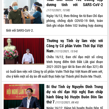
Quy hoạch và Xúc tiến đầu tư tỉnh Đắk
dương tính với SARS-CoV-2
Lắk
(17/12/2021, 13:58)
Khơi thông điểm nghẽn, đẩy nhanh
Ngày 16/12, theo thông tin từ Ban Chỉ đạo
giải ngân vốn khắc phục thiên tai
phòng, chống dịch COVID-19 tỉnh, toàn
HĐND tỉnh thông qua điều chỉnh Quy
tỉnh ghi nhận thêm 102 trường hợp dương
hoạch tỉnh thời kỳ 2021-2030
tính với SARS-CoV-2.
Hội thảo góp ý hồ sơ điều chỉnh quy
hoạch tỉnh Đắk Lắk thời kỳ 2021-2030,
Thường vụ Tỉnh ủy làm việc với
tầm nhìn đến năm 2050
Công ty Cổ phần Vườn Thời Đại Việt
Nâng cao hiệu quả hoạt động của các
Nam
(17/12/2021, 13:54)
doanh nghiệp nhà nước
Chiều 16/12, Ban chỉ đạo một số công
Hội nghị triển khai kết nối mạng
trình trọng điểm tỉnh Đắk Lắk giai đoạn
truyền số liệu chuyên dùng phục vụ cơ
2021-2025 (gọi tắt là Ban chỉ đạo 321) đã
quan Đảng, Nhà nước
có buổi làm việc với Công ty cổ phần Vườn Thời Đại Việt Nam để xem xét,
Lễ phát động chuỗi hoạt động chung
cho ý kiến một số dự án đề xuất thực hiện tại Thành phố Buôn Ma Thuột.
tay làm sạch môi trường
Bí thư Tỉnh ủy Nguyễn Đình Trung
Xã Ea Kar bước chuyển mình trong
dự và chỉ đạo Hội nghị Ban chấp
công tác cải cách hành chính mô hình
hành Đảng bộ Huyện Buôn Đôn lần
mới
thứ 7
(17/12/2021, 08:45)
UBND tỉnh họp báo định kỳ tháng 4
năm 2026
Ngày 16/12, Đảng bộ huyện Buôn Đôn tổ