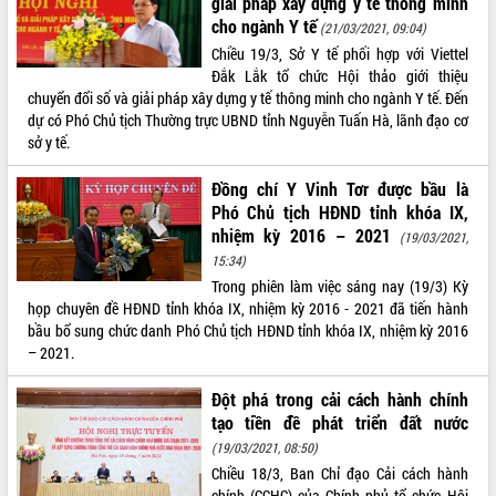
giải pháp xây dựng y tế thông minh
cho ngành Y tế
(21/03/2021, 09:04)
Chiều 19/3, Sở Y tế phối hợp với Viettel
Đắk Lắk tổ chức Hội thảo giới thiệu
chuyển đổi số và giải pháp xây dựng y tế thông minh cho ngành Y tế. Đến
dự có Phó Chủ tịch Thường trực UBND tỉnh Nguyễn Tuấn Hà, lãnh đạo cơ
sở y tế.
Đồng chí Y Vinh Tơr được bầu là
Phó Chủ tịch HĐND tỉnh khóa IX,
nhiệm kỳ 2016 – 2021
(19/03/2021,
15:34)
Trong phiên làm việc sáng nay (19/3) Kỳ
họp chuyên đề HĐND tỉnh khóa IX, nhiệm kỳ 2016 - 2021 đã tiến hành
bầu bổ sung chức danh Phó Chủ tịch HĐND tỉnh khóa IX, nhiệm kỳ 2016
– 2021.
Đột phá trong cải cách hành chính
tạo tiền đề phát triển đất nước
(19/03/2021, 08:50)
Chiều 18/3, Ban Chỉ đạo Cải cách hành
chính (CCHC) của Chính phủ tổ chức Hội