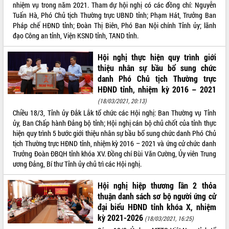
nhiệm vụ trong năm 2021. Tham dự hội nghị có các đồng chí: Nguyễn
Tuấn Hà, Phó Chủ tịch Thường trực UBND tỉnh; Phạm Hát, Trưởng Ban
Pháp chế HĐND tỉnh; Đoàn Thị Biên, Phó Ban Nội chính Tỉnh ủy; lãnh
đạo Công an tỉnh, Viện KSND tỉnh, TAND tỉnh.
Hội nghị thực hiện quy trình giới
thiệu nhân sự bầu bổ sung chức
danh Phó Chủ tịch Thường trực
HĐND tỉnh, nhiệm kỳ 2016 – 2021
(18/03/2021, 20:13)
Chiều 18/3, Tỉnh ủy Đắk Lắk tổ chức các Hội nghị: Ban Thường vụ Tỉnh
ủy, Ban Chấp hành Đảng bộ tỉnh; Hội nghị cán bộ chủ chốt của tỉnh thực
hiện quy trình 5 bước giới thiệu nhân sự bầu bổ sung chức danh Phó Chủ
tịch Thường trực HĐND tỉnh, nhiệm kỳ 2016 – 2021 và ứng cử chức danh
Trưởng Đoàn ĐBQH tỉnh khóa XV. Đồng chí Bùi Văn Cường, Ủy viên Trung
ương Đảng, Bí thư Tỉnh ủy chủ trì các Hội nghị.
Hội nghị hiệp thương lần 2 thỏa
thuận danh sách sơ bộ người ứng cử
đại biểu HĐND tỉnh khóa X, nhiệm
kỳ 2021-2026
(18/03/2021, 16:25)