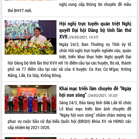
nghị cung cấp thông tin chuyên đề mẫu
VIDEO
thẻ BHYT mới.
Không có file video nào để phát.
Hội nghị trực tuyến quán triệt Nghị
quyết Đại hội Đảng bộ tỉnh lần thứ
ALBUM ẢNH
XVII
(24/03/2021, 14:37)
Ngày 24/3, Ban Thường vụ Tỉnh ủy tổ
chức Hội nghị trực tuyến nghiên cứu, quán
triệt, triển khai thực hiện Nghị quyết Đại
hội Đảng bộ tỉnh lần thứ XVII với 16 điểm cầu tại các huyện, thị xã, thành
phố và 77 điểm cầu tại các xã của 6 huyện: Ea Kar, Cư M’gar, Krông
Năng, Lắk, Ea Súp, Krông Bông.
Khai mạc triển lãm chuyên đề “Ngày
hội non sông”
LIÊN KẾT WEB
(24/03/2021, 10:33)
Sáng 24/3, Bảo tàng tỉnh Đắk Lắk tổ chức
Lễ khai mạc triển lãm ảnh chuyên đề
“Ngày hội non sông” nhằm chào mừng và
phục vụ cuộc bầu cử đại biểu Quốc hội (ĐBQH) khóa XV và HĐND các
THỐNG KÊ TRUY CẬP
cấp nhiệm kỳ 2021-2026.
Hôm nay:
14593