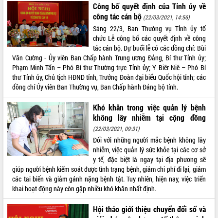
Công bố quyết định của Tỉnh ủy về
công tác cán bộ
(22/03/2021, 14:56)
Sáng 22/3, Ban Thường vụ Tỉnh ủy tổ
chức Lễ công bố các quyết định về công
tác cán bộ. Dự buổi lễ có các đồng chí: Bùi
Văn Cường - Ủy viên Ban Chấp hành Trung ương Đảng, Bí thư Tỉnh ủy;
Phạm Minh Tấn – Phó Bí thư Thường trực Tỉnh ủy; Y Biêr Niê – Phó Bí
thư Tỉnh ủy, Chủ tịch HĐND tỉnh, Trưởng Đoàn đại biểu Quốc hội tỉnh; các
đồng chí Ủy viên Ban Thường vụ, Ban Chấp hành Đảng bộ tỉnh.
Khó khăn trong việc quản lý bệnh
không lây nhiễm tại cộng đồng
(22/03/2021, 09:31)
Đối với những người mắc bệnh không lây
nhiễm, việc quản lý sức khỏe tại các cơ sở
y tế, đặc biệt là ngay tại địa phương sẽ
giúp người bệnh kiểm soát được tình trạng bệnh, giảm chi phí đi lại, giảm
các tai biến và giảm gánh nặng bệnh tật. Tuy nhiên, hiện nay, việc triển
khai hoạt động này còn gặp nhiều khó khăn nhất định.
Hội thảo giới thiệu chuyển đổi số và