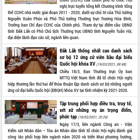
nghị trực tuyến tổng kết Chương trình tổng
thể CCHC nhà nước giai đoạn 2011 - 2020, dưới sự chủ trì của Thủ tướng
Nguyễn Xuân Phúc và Phó Thủ tướng Thường trực Trương Hòa Bình,
Trưởng ban Chỉ đạo CCHC của Chính phủ. Tham dự tại điểm cầu UBND
tỉnh Đắk Lắk có Phó Chủ tịch Thường trực UBND tỉnh Nguyễn Tuấn Hà;
đại diện lãnh đạo các sở, ngành liên quan.
Đắk Lắk thống nhất cao danh sách
sơ bộ 12 ứng cử viên bầu đại biểu
Quốc hội khóa XV
(19/03/2021, 08:48)
Chiều 18/3, Ban Thường trực Ủy ban
MTTQ Việt Nam tỉnh đã tổ chức Hội nghị
hiệp thương lần thứ hai để thỏa thuận lập danh sách sơ bộ những người
ứng cử đại biểu Quốc hội (ĐBQH) khóa XV tại tỉnh nhiệm kỳ 2021-2026.
Tập trung phối hợp điều tra, truy tố,
xét xử những vụ án trọng điểm,
phức tạp
(18/03/2021, 20:26)
Ngày 17/3, liên ngành Công an - Viện
Kiểm sát Nhân dân – Tòa án Nhân dân tỉnh tổ chức Hội nghị đánh giá
công tác phối hợp liên ngành năm 2020 và triển khai phương hướng,