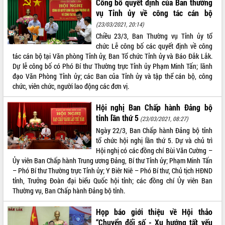
Công bố quyết định của Ban thường
Tất cả:
66100261
vụ Tỉnh ủy về công tác cán bộ
(23/03/2021, 20:14)
Chiều 23/3, Ban Thường vụ Tỉnh ủy tổ
chức Lễ công bố các quyết định về công
tác cán bộ tại Văn phòng Tỉnh ủy, Ban Tổ chức Tỉnh ủy và Báo Đắk Lắk.
Dự lễ công bố có Phó Bí thư Thường trực Tỉnh ủy Phạm Minh Tấn; lãnh
đạo Văn Phòng Tỉnh ủy; các Ban của Tỉnh ủy và tập thể cán bộ, công
chức, viên chức, người lao động các đơn vị.
Hội nghị Ban Chấp hành Đảng bộ
tỉnh lần thứ 5
(23/03/2021, 08:27)
Ngày 22/3, Ban Chấp hành Đảng bộ tỉnh
tổ chức hội nghị lần thứ 5. Dự và chủ trì
Hội nghị có các đồng chí Bùi Văn Cường –
Ủy viên Ban Chấp hành Trung ương Đảng, Bí thư Tỉnh ủy; Phạm Minh Tấn
– Phó Bí thư Thường trực Tỉnh ủy; Y Biêr Niê – Phó Bí thư, Chủ tịch HĐND
tỉnh, Trưởng Đoàn đại biểu Quốc hội tỉnh; các đồng chí Ủy viên Ban
Thường vụ, Ban Chấp hành Đảng bộ tỉnh.
Họp báo giới thiệu về Hội thảo
“Chuyển đổi số - Xu hướng tất yếu