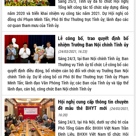
Sáng 25/3, Tỉnh ủy đã tổ chức Hội nghị
Tổng kết công tác tổ chức xây dựng đảng
ĐIỂM TIN VĂN BẢN
năm 2020 và triển khai nhiệm vụ công tác năm 2021. Dự Hội nghị có
đồng chí Phạm Minh Tấn, Phó Bí thư Thường trực Tỉnh ủy; lãnh đạo các
QUY HOẠCH - KẾ HOẠCH
cơ quan tham mưu của Tỉnh ủy.
Lễ công bố, trao quyết định bổ
nhiệm Trưởng Ban Nội chính Tỉnh ủy
(24/03/2021, 16:23)
Sáng 24/3, tại Ban Nội chính Tỉnh ủy, Ban
Thường vụ Tỉnh ủy tổ chức Lễ công bố các
quyết định điều động, bổ nhiệm cán bộ đối với chức vụ Trưởng Ban Nội
chính Tỉnh ủy. Dự lễ công bố có Phó Bí thư Thường trực Tỉnh ủy Phạm
Minh Tấn; lãnh đạo Văn Phòng Tỉnh ủy; các Ban của Tỉnh ủy và tập thể
lãnh đạo, cán bộ, công chức Ban Nội chính Tỉnh ủy
Hội nghị cung cấp thông tin chuyên
đề mẫu thẻ BHYT mới
(24/03/2021,
16:20)
Sáng 24/3, tại Hà Nội, dưới sự chủ trì của
Phó Tổng Giám đốc BHXH Việt Nam Trần
Đình Liệu, BHXH Việt Nam tổ chức Hội