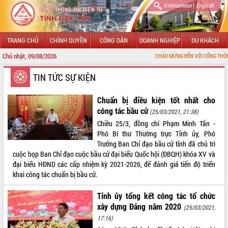
|
Vietnamese
English
TRANG CHỦ
CHÍNH QUYỀN
CÔNG DÂN
DOANH NGHIỆP
DU KHÁCH
Chủ nhật, 09/08/2026
CHÀO MỪNG ĐẾN VỚI CỔNG THÔNG TIN ĐIỆN TỬ
GIỚI THIỆU
TIN TỨC SỰ KIỆN
LÃNH ĐẠO UBND TỈNH
Chuẩn bị điều kiện tốt nhất cho
công tác bầu cử
(25/03/2021, 21:38)
TIN TỨC SỰ KIỆN
Chiều 25/3, đồng chí Phạm Minh Tấn -
Phó Bí thư Thường trực Tỉnh ủy, Phó
SỞ, BAN, NGÀNH
Trưởng Ban Chỉ đạo bầu cử tỉnh đã chủ trì
cuộc họp Ban Chỉ đạo cuộc bầu cử đại biểu Quốc hội (ĐBQH) khóa XV và
UBND CÁC XÃ, PHƯỜNG
đại biểu HĐND các cấp nhiệm kỳ 2021-2026, để đánh giá tiến độ triển
khai công tác chuẩn bị bầu cử.
THÔNG TIN CHỈ ĐẠO ĐIỀU HÀNH
Tỉnh ủy tổng kết công tác tổ chức
HỆ THỐNG VĂN BẢN
xây dựng Đảng năm 2020
(25/03/2021,
17:16)
VĂN BẢN HĐND TỈNH