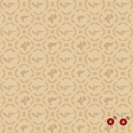
Phó Chủ tịch Trương Công Thái
Phó Chủ tịch Đào Mỹ
Phó Chủ tịch Y Nhuân Byă
TIN TỨC SỰ KIỆN
Tiếp cận thông tin
Kinh tế
Đột phá phát triển KHCN, ĐMST, CĐS
Văn hóa, Xã hội
Giảm nghèo về thông tin
Cải cách hành chính
Giáo dục, Khoa học, Công nghệ
Chương trình tái canh cây cà phê