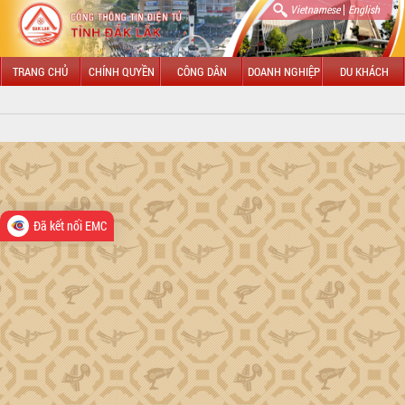
|
Vietnamese
English
TRANG CHỦ
CHÍNH QUYỀN
CÔNG DÂN
DOANH NGHIỆP
DU KHÁCH
GIỚI THIỆU
Tổng quan Đắk Lắk
HĐND tỉnh Đắk Lắk
Đã kết nối EMC
UBND tỉnh Đắk Lắk
LÃNH ĐẠO UBND TỈNH
Chủ tịch Đỗ Hữu Huy
Phó Chủ tịch Hồ Thị Nguyên Thảo
Phó Chủ tịch Nguyễn Thiên Văn