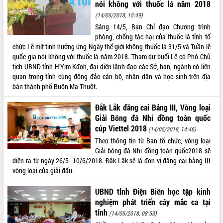
nói không với thuốc lá năm 2018
(14/05/2018, 15:49)
Sáng 14/5, Ban Chỉ đạo Chương trình
phòng, chống tác hại của thuốc lá tỉnh tổ
chức Lễ mít tinh hưởng ứng Ngày thế giới không thuốc lá 31/5 và Tuần lễ
quốc gia nói không với thuốc lá năm 2018. Tham dự buổi Lễ có Phó Chủ
tịch UBND tỉnh H’Yim Kđoh, đại diện lãnh đạo các Sở, ban, ngành có liên
quan trong tỉnh cùng đông đảo cán bộ, nhân dân và học sinh trên địa
bàn thành phố Buôn Ma Thuột.
Đắk Lắk đăng cai Bảng III, Vòng loại
Giải Bóng đá Nhi đồng toàn quốc
cúp Viettel 2018
(14/05/2018, 14:46)
Theo thông tin từ Ban tổ chức, vòng loại
Giải bóng đá Nhi đồng toàn quốc2018 sẽ
diễn ra từ ngày 26/5- 10/6/2018. Đắk Lắk sẽ là đơn vị đăng cai bảng III
vòng loại của giải đấu.
UBND tỉnh Điện Biên học tập kinh
nghiệm phát triển cây mắc ca tại
tỉnh
(14/05/2018, 08:53)