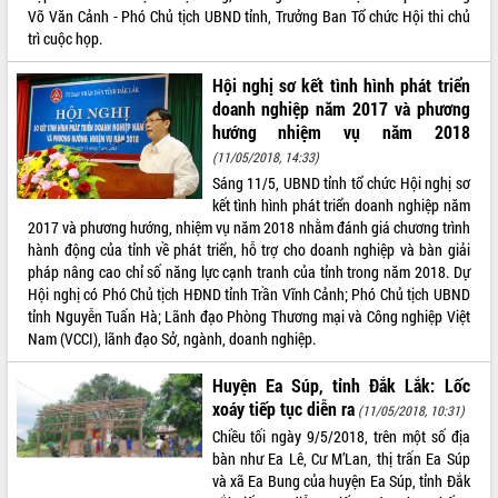
Võ Văn Cảnh - Phó Chủ tịch UBND tỉnh, Trưởng Ban Tổ chức Hội thi chủ
trì cuộc họp.
Hội nghị sơ kết tình hình phát triển
doanh nghiệp năm 2017 và phương
hướng nhiệm vụ năm 2018
(11/05/2018, 14:33)
Sáng 11/5, UBND tỉnh tổ chức Hội nghị sơ
kết tình hình phát triển doanh nghiệp năm
2017 và phương hướng, nhiệm vụ năm 2018 nhằm đánh giá chương trình
hành động của tỉnh về phát triển, hỗ trợ cho doanh nghiệp và bàn giải
pháp nâng cao chỉ số năng lực cạnh tranh của tỉnh trong năm 2018. Dự
Hội nghị có Phó Chủ tịch HĐND tỉnh Trần Vĩnh Cảnh; Phó Chủ tịch UBND
tỉnh Nguyễn Tuấn Hà; Lãnh đạo Phòng Thương mại và Công nghiệp Việt
Nam (VCCI), lãnh đạo Sở, ngành, doanh nghiệp.
Huyện Ea Súp, tỉnh Đắk Lắk: Lốc
xoáy tiếp tục diễn ra
(11/05/2018, 10:31)
Chiều tối ngày 9/5/2018, trên một số địa
bàn như Ea Lê, Cư M’Lan, thị trấn Ea Súp
và xã Ea Bung của huyện Ea Súp, tỉnh Đắk