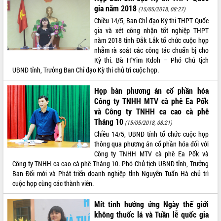
gia năm 2018
(15/05/2018, 08:27)
Chiều 14/5, Ban Chỉ đạo Kỳ thi THPT Quốc
gia và xét công nhận tốt nghiệp THPT
năm 2018 tỉnh Đắk Lắk tổ chức cuộc họp
nhằm rà soát các công tác chuẩn bị cho
Kỳ thi. Bà H’Yim Kđoh – Phó Chủ tịch
UBND tỉnh, Trưởng Ban Chỉ đạo Kỳ thi chủ trì cuộc họp.
Họp bàn phương án cổ phần hóa
Công ty TNHH MTV cà phê Ea Pốk
và Công ty TNHH ca cao cà phê
Tháng 10
(15/05/2018, 08:21)
Chiều 14/5, UBND tỉnh tổ chức cuộc họp
thông qua phương án cổ phần hóa đối với
Công ty TNHH MTV cà phê Ea Pốk và
Công ty TNHH ca cao cà phê Tháng 10. Phó Chủ tịch UBND tỉnh, Trưởng
Ban Đổi mới và Phát triển doanh nghiệp tỉnh Nguyễn Tuấn Hà chủ trì
cuộc họp cùng các thành viên.
Mít tinh hưởng ứng Ngày thế giới
không thuốc lá và Tuần lễ quốc gia