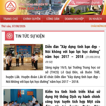
|
Vietnamese
English
TRANG CHỦ
CHÍNH QUYỀN
CÔNG DÂN
DOANH NGHIỆP
DU KHÁCH
Thứ sáu, 07/08/2026
CHÀO MỪNG ĐẾN VỚI CỔNG THÔ
GIỚI THIỆU
TIN TỨC SỰ KIỆN
LÃNH ĐẠO UBND TỈNH
Diễn đàn “Xây dựng tình bạn đẹp -
Nói không với bạo lực học đường”
TIN TỨC SỰ KIỆN
năm học 2017 – 2018
(21/05/2018,
09:58)
SỞ, BAN, NGÀNH
Sáng ngày 19/5, tại Trường Trung học cơ
sở (THCS) Lê Quý Đôn, xã Buôn Triết,
UBND CÁC XÃ, PHƯỜNG
huyện Lắk. Huyện đoàn Lắk tổ chức Diễn đàn “Xây dựng tình bạn đẹp -
Nói không với bạo lực học đường” năm học 2017 – 2018.
THÔNG TIN CHỈ ĐẠO ĐIỀU HÀNH
Kiểm tra tình hình triển khai sử
HỆ THỐNG VĂN BẢN
dụng Hệ thống Dịch vụ hành chính
công trực tuyến tích hợp Một cửa
VĂN BẢN HĐND TỈNH