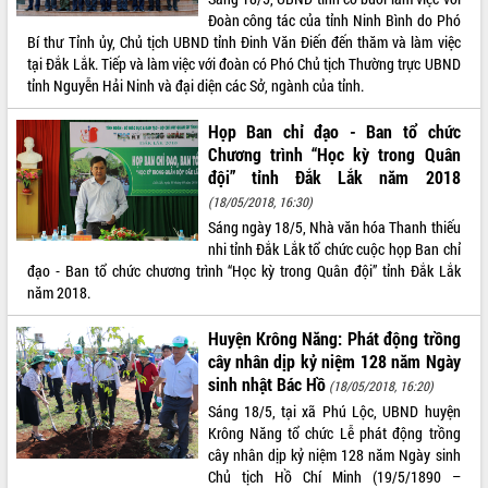
Đoàn công tác của tỉnh Ninh Bình do Phó
VIDEO
Bí thư Tỉnh ủy, Chủ tịch UBND tỉnh Đinh Văn Điến đến thăm và làm việc
tại Đắk Lắk. Tiếp và làm việc với đoàn có Phó Chủ tịch Thường trực UBND
Không có file video nào để phát.
tỉnh Nguyễn Hải Ninh và đại diện các Sở, ngành của tỉnh.
ALBUM ẢNH
Họp Ban chỉ đạo - Ban tổ chức
Chương trình “Học kỳ trong Quân
đội” tỉnh Đắk Lắk năm 2018
(18/05/2018, 16:30)
Sáng ngày 18/5, Nhà văn hóa Thanh thiếu
nhi tỉnh Đắk Lắk tổ chức cuộc họp Ban chỉ
đạo - Ban tổ chức chương trình “Học kỳ trong Quân đội” tỉnh Đắk Lắk
năm 2018.
LIÊN KẾT WEB
Huyện Krông Năng: Phát động trồng
cây nhân dịp kỷ niệm 128 năm Ngày
sinh nhật Bác Hồ
(18/05/2018, 16:20)
Sáng 18/5, tại xã Phú Lộc, UBND huyện
Krông Năng tổ chức Lễ phát động trồng
THỐNG KÊ TRUY CẬP
cây nhân dịp kỷ niệm 128 năm Ngày sinh
Chủ tịch Hồ Chí Minh (19/5/1890 –
Hôm nay:
17962