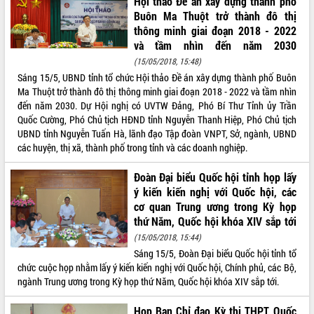
Hội thảo Đề án xây dựng thành phố
Buôn Ma Thuột trở thành đô thị
thông minh giai đoạn 2018 - 2022
và tầm nhìn đến năm 2030
(15/05/2018, 15:48)
Sáng 15/5, UBND tỉnh tổ chức Hội thảo Đề án xây dựng thành phố Buôn
Ma Thuột trở thành đô thị thông minh giai đoạn 2018 - 2022 và tầm nhìn
đến năm 2030. Dự Hội nghị có UVTW Đảng, Phó Bí Thư Tỉnh ủy Trần
Quốc Cường, Phó Chủ tịch HĐND tỉnh Nguyễn Thanh Hiệp, Phó Chủ tịch
UBND tỉnh Nguyễn Tuấn Hà, lãnh đạo Tập đoàn VNPT, Sở, ngành, UBND
các huyện, thị xã, thành phố trong tỉnh và các doanh nghiệp.
Đoàn Đại biểu Quốc hội tỉnh họp lấy
ý kiến kiến nghị với Quốc hội, các
cơ quan Trung ương trong Kỳ họp
thứ Năm, Quốc hội khóa XIV sắp tới
(15/05/2018, 15:44)
Sáng 15/5, Đoàn Đại biểu Quốc hội tỉnh tổ
chức cuộc họp nhằm lấy ý kiến kiến nghị với Quốc hội, Chính phủ, các Bộ,
ngành Trung ương trong Kỳ họp thứ Năm, Quốc hội khóa XIV sắp tới.
Họp Ban Chỉ đạo Kỳ thi THPT Quốc