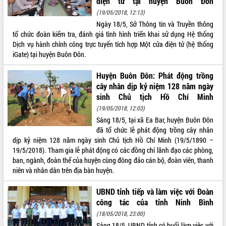
điện tử tại huyện Buôn Đôn
(19/05/2018, 12:13)
ĐIỂM TIN VĂN BẢN
Ngày 18/5, Sở Thông tin và Truyền thông
tổ chức đoàn kiểm tra, đánh giá tình hình triển khai sử dụng Hệ thống
QUY HOẠCH - KẾ HOẠCH
Dịch vụ hành chính công trực tuyến tích hợp Một cửa điện tử (hệ thống
iGate) tại huyện Buôn Đôn.
Huyện Buôn Đôn: Phát động trồng
cây nhân dịp kỷ niệm 128 năm ngày
sinh Chủ tịch Hồ Chí Minh
(19/05/2018, 12:03)
Sáng 18/5, tại xã Ea Bar, huyện Buôn Đôn
đã tổ chức lễ phát động trồng cây nhân
dịp kỷ niệm 128 năm ngày sinh Chủ tịch Hồ Chí Minh (19/5/1890 –
19/5/2018). Tham gia lễ phát động có các đồng chí lãnh đạo các phòng,
ban, ngành, đoàn thể của huyện cùng đông đảo cán bộ, đoàn viên, thanh
niên và nhân dân trên địa bàn huyện.
UBND tỉnh tiếp và làm việc với Đoàn
công tác của tỉnh Ninh Bình
(18/05/2018, 23:00)
Sáng 18/5, UBND tỉnh có buổi làm việc với