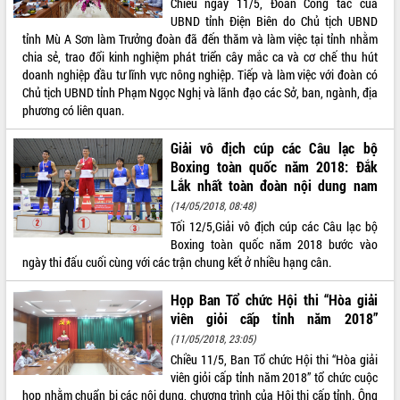
Chiều ngày 11/5, Đoàn Công tác của
UBND tỉnh Điện Biên do Chủ tịch UBND
tỉnh Mù A Sơn làm Trưởng đoàn đã đến thăm và làm việc tại tỉnh nhằm
chia sẻ, trao đổi kinh nghiệm phát triển cây mắc ca và cơ chế thu hút
doanh nghiệp đầu tư lĩnh vực nông nghiệp. Tiếp và làm việc với đoàn có
Chủ tịch UBND tỉnh Phạm Ngọc Nghị và lãnh đạo các Sở, ban, ngành, địa
phương có liên quan.
Giải vô địch cúp các Câu lạc bộ
Boxing toàn quốc năm 2018: Đắk
Lắk nhất toàn đoàn nội dung nam
(14/05/2018, 08:48)
Tối 12/5,Giải vô địch cúp các Câu lạc bộ
Boxing toàn quốc năm 2018 bước vào
ngày thi đấu cuối cùng với các trận chung kết ở nhiều hạng cân.
Họp Ban Tổ chức Hội thi “Hòa giải
viên giỏi cấp tỉnh năm 2018”
(11/05/2018, 23:05)
Chiều 11/5, Ban Tổ chức Hội thi “Hòa giải
viên giỏi cấp tỉnh năm 2018” tổ chức cuộc
họp nhằm chuẩn bị các nội dung, chương trình của Hội thi cấp tỉnh. Ông