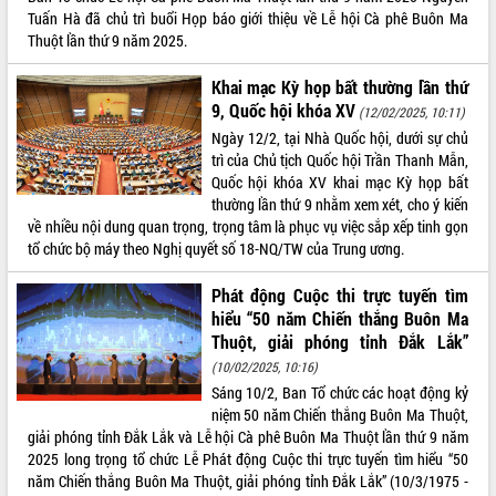
Tuấn Hà đã chủ trì buổi Họp báo giới thiệu về Lễ hội Cà phê Buôn Ma
VIDEO
Thuột lần thứ 9 năm 2025.
Khai mạc Kỳ họp bất thường lần thứ
9, Quốc hội khóa XV
(12/02/2025, 10:11)
Ngày 12/2, tại Nhà Quốc hội, dưới sự chủ
trì của Chủ tịch Quốc hội Trần Thanh Mẫn,
Quốc hội khóa XV khai mạc Kỳ họp bất
thường lần thứ 9 nhằm xem xét, cho ý kiến
về nhiều nội dung quan trọng, trọng tâm là phục vụ việc sắp xếp tinh gọn
tổ chức bộ máy theo Nghị quyết số 18-NQ/TW của Trung ương.
Khám bệnh, cấp phát thuốc miễn phí
và tặng quà người dân xã Cư Pui
Phát động Cuộc thi trực tuyến tìm
Hội nghị UBND tỉnh Đắk Lắk thường kỳ
hiểu “50 năm Chiến thắng Buôn Ma
tháng 7/2026
Thuột, giải phóng tỉnh Đắk Lắk”
Lễ truy tặng danh hiệu “Bà Mẹ Việt
(10/02/2025, 10:16)
Nam Anh hùng” và trao Huân chương
Sáng 10/2, Ban Tổ chức các hoạt động kỷ
Lao động
niệm 50 năm Chiến thắng Buôn Ma Thuột,
ALBUM ẢNH
UBND tỉnh Đắk Lắk triển khai nhiệm
giải phóng tỉnh Đắk Lắk và Lễ hội Cà phê Buôn Ma Thuột lần thứ 9 năm
vụ 6 tháng cuối năm 2026
2025 long trọng tổ chức Lễ Phát động Cuộc thi trực tuyến tìm hiểu “50
Kỳ họp thứ Hai, Hội đồng nhân dân
năm Chiến thắng Buôn Ma Thuột, giải phóng tỉnh Đắk Lắk” (10/3/1975 -
tỉnh khóa XI quyết nghị nhiều nội dung