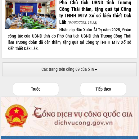
Phó Chủ tịch UBND tỉnh Trương
Xây dựng nền hành chính số đồng
Công Thái thăm, tặng quà tại Công
hành cùng nông dân dân, doanh nghiệp
ty TNHH MTV Xổ số kiến thiết Đắk
Lắk
Giai đoạn 2026-2030, Đắk Lắk phấn
(04/02/2025, 16:28)
đấu có 77% xã đạt chuẩn nông thôn
Nhân dịp đầu Xuân Ất Tỵ năm 2025, Đoàn
mới
công tác của UBND tỉnh do Phó Chủ tịch UBND tỉnh Trương Công Thái
Chuyển đổi số 'mở đường' cho nông
làm Trưởng đoàn đã đến thăm, tặng quà tại Công ty TNHH MTV Xổ số
nghiệp Đắk Lắk tăng trưởng bứt phá
kiến thiết Đắk Lắk.
Triển khai đồng bộ đo đạc, lập hồ sơ
địa chính, hoàn thiện cơ sở dữ liệu đất
đai
Các trang trên cổng 89 của 519
Ứng dụng sinh trắc học - Bước tiến
trong hành trình chuyển đổi số tại Đắk
Lắk
Trước
Tiếp theo
Đắk Lắk nâng cao hiệu quả công tác
Đảng từ Sổ tay đảng viên điện tử
Đắk Lắk đẩy mạnh nuôi biển công
nghệ, hướng tới phát triển thủy sản
bền vững
Tập huấn nâng cao năng lực triển khai
chuyển đổi số cho cán bộ, công chức