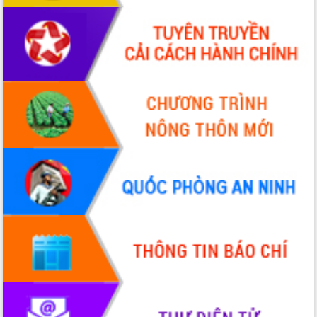
Bầu cử Quốc hội và HĐND: Cử tri Đắk
Lắk gửi gắm niềm tin, kỳ vọng vào lá
phiếu
Đắk Lắk sẵn sàng các điều kiện cho
Ngày hội bầu cử đại biểu Quốc hội
khóa XVI và HĐND các cấp nhiệm kỳ
2026-2031
Đảm bảo cuộc bầu cử đại biểu Quốc
hội và đại biểu HĐND các cấp diễn ra
an toàn, hiệu quả, đúng quy định
Thủ tướng Chính phủ Phạm Minh Chính
kiểm tra, chỉ đạo hoàn thành các dự
án cao tốc và thăm khu tái định cư tại
Đắk Lắk
Sôi nổi Hội đua ngựa truyền thống Gò
Thì Thùng mừng Xuân Bính Ngọ 2026
Lãnh đạo tỉnh dâng hương tưởng niệm
tại Đập Đồng Cam đầu Xuân Bính Ngọ
Ngành nông nghiệp phấn đấu tăng
trưởng đạt 5,86% trong năm 2026
UBND tỉnh Đắk Lắk triển khai công tác