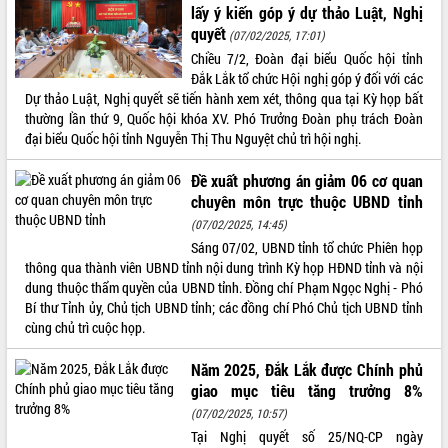
Quy hoạch và Xúc tiến đầu tư tỉnh Đắk
lấy ý kiến góp ý dự thảo Luật, Nghị
Lắk
quyết
(07/02/2025, 17:01)
Khơi thông điểm nghẽn, đẩy nhanh
Chiều 7/2, Đoàn đại biểu Quốc hội tỉnh
giải ngân vốn khắc phục thiên tai
Đắk Lắk tổ chức Hội nghị góp ý đối với các
HĐND tỉnh thông qua điều chỉnh Quy
Dự thảo Luật, Nghị quyết sẽ tiến hành xem xét, thông qua tại Kỳ họp bất
hoạch tỉnh thời kỳ 2021-2030
thường lần thứ 9, Quốc hội khóa XV. Phó Trưởng Đoàn phụ trách Đoàn
Hội thảo góp ý hồ sơ điều chỉnh quy
đại biểu Quốc hội tỉnh Nguyễn Thị Thu Nguyệt chủ trì hội nghị.
hoạch tỉnh Đắk Lắk thời kỳ 2021-2030,
tầm nhìn đến năm 2050
Đề xuất phương án giảm 06 cơ quan
chuyên môn trực thuộc UBND tỉnh
Nâng cao hiệu quả hoạt động của các
doanh nghiệp nhà nước
(07/02/2025, 14:45)
Hội nghị triển khai kết nối mạng
Sáng 07/02, UBND tỉnh tổ chức Phiên họp
truyền số liệu chuyên dùng phục vụ cơ
thông qua thành viên UBND tỉnh nội dung trình Kỳ họp HĐND tỉnh và nội
quan Đảng, Nhà nước
dung thuộc thẩm quyền của UBND tỉnh. Đồng chí Phạm Ngọc Nghị - Phó
Bí thư Tỉnh ủy, Chủ tịch UBND tỉnh; các đồng chí Phó Chủ tịch UBND tỉnh
Lễ phát động chuỗi hoạt động chung
cùng chủ trì cuộc họp.
tay làm sạch môi trường
Xã Ea Kar bước chuyển mình trong
Năm 2025, Đắk Lắk được Chính phủ
công tác cải cách hành chính mô hình
giao mục tiêu tăng trưởng 8%
mới
(07/02/2025, 10:57)
UBND tỉnh họp báo định kỳ tháng 4
Tại Nghị quyết số 25/NQ-CP ngày
năm 2026