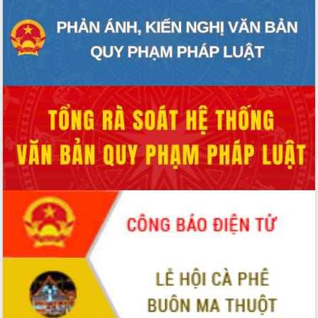
cấp xã
Đắk Lắk phát động hưởng ứng Ngày
Quyền của người tiêu dùng Việt Nam
2026
Đẩy mạnh cải cách hành chính, quyết
tâm đạt được mục tiêu tăng trưởng
hai con số trong năm 2026
Tổ chức trang trọng Lễ hội Đền thờ
Lương Văn Chánh năm 2026
Phó Bí thư Tỉnh ủy Đắk Lắk Đỗ Hữu
Huy giữ chức Bí thư Đảng ủy Ủy Ban
Nhân dân tỉnh
Bệnh án điện tử thúc đẩy chuyển đổi
số y tế tại Đắk Lắk
Chuyển đổi số thư viện: Mở rộng
không gian tri thức trong thời đại số
Đánh giá, rút kinh nghiệm công tác tổ
chức diễn tập trước ngày bầu cử
Chương trình “Gặp gỡ hữu nghị –
Friendship Meeting New Year 2026”