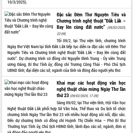
10/3/2025).
quan trọng
Bí thư Tỉnh ủy Lương Nguyễn Minh
Đặc sắc Đêm Thơ Nguyên Tiêu và
Triết thăm, tặng quà người có công với
Chương trình nghệ thuật “Đắk Lắk –
cách mạng
Bay lên cùng đất nước”
(09/02/2025,
Rà soát, hoàn thiện hệ thống thiết chế
22:09)
văn hóa, thể thao đáp ứng yêu cầu
LIÊN KẾT WEB
Tối 09/2, tại Thư viện tỉnh, chương trình
phát triển mới
Ngày thơ Việt Nam tại tỉnh Đắk Lắk tiếp tục diễn ra đặc sắc với Đêm Thơ
Thường trực HĐND tỉnh Đắk Lắk gặp
Nguyên Tiêu và Chương trình nghệ thuật “Đắk Lắk – Bay lên cùng đất
mặt Đoàn chuyên gia y tế TP. Hồ Chí
nước”. Dự chương trình có đồng chí Nguyễn Đình Trung - Ủy viên Trung
Minh
ương Đảng, Bí thư Tỉnh ủy; đồng chí Trương Công Thái - Phó Chủ tịch
THỐNG KÊ TRUY CẬP
UBND tỉnh; đại diện các sở, ngành của tỉnh và đông đảo người yêu thơ.
Lễ truy điệu và an táng hài cốt liệt sĩ
tại Nghĩa trang Liệt sĩ xã Sơn Hòa
Hôm nay:
8528
Khai mạc các hoạt động văn học
Bàn giải pháp tháo gỡ khó khăn trong
Tất cả:
66053851
nghệ thuật chào mừng Ngày Thơ lần
xuất khẩu sầu riêng và triển khai quy
thứ 23
định EUDR
(09/02/2025, 17:39)
Sáng 09/02, tại Thư viện tỉnh, Hội Văn học
Thứ trưởng Bộ Nông nghiệp và Môi
Nghệ thuật Đắk Lắk phối hợp Sở Văn hóa, Thể thao và Du lịch tổ chức
trường Nguyễn Hoàng Hiệp khảo sát
chương trình Ngày Thơ lần thứ 23 với nhiều hoạt động sôi nổi, đặc sắc.
vùng trồng và doanh nghiệp đóng gói
Đến dự chương trình có đồng chí Huỳnh Thị Chiến Hòa – Phó Bí thư
sầu riêng tại Đắk Lắk
Thường trực Tỉnh ủy, Chủ tịch HĐND tỉnh; lãnh đạo các sở, ngành, đơn vị
Trình diễn nghệ thuật chế biến các
và đông đảo người yêu thơ.