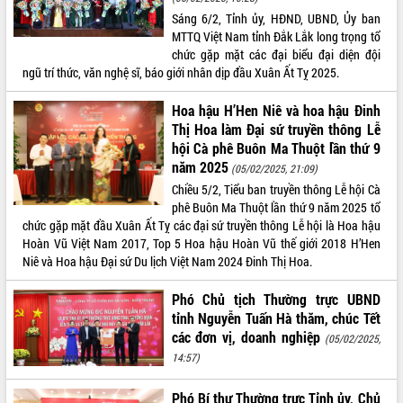
Xây dựng nông thôn mới: Nâng cao đời
Sáng 6/2, Tỉnh ủy, HĐND, UBND, Ủy ban
sống người dân từ những mô hình thiết
MTTQ Việt Nam tỉnh Đắk Lắk long trọng tổ
thực
chức gặp mặt các đại biểu đại diện đội
Quyết liệt tháo gỡ vướng mắc, đẩy
ngũ trí thức, văn nghệ sĩ, báo giới nhân dịp đầu Xuân Ất Tỵ 2025.
nhanh tiến độ các dự án trọng điểm
trong Khu kinh tế Nam Phú Yên
Hoa hậu H’Hen Niê và hoa hậu Đinh
Hòn Yến phát triển du lịch gắn với bảo
Thị Hoa làm Đại sứ truyền thông Lễ
tồn biển
hội Cà phê Buôn Ma Thuột lần thứ 9
Lấy ý kiến điều chỉnh Quy hoạch tỉnh
năm 2025
(05/02/2025, 21:09)
Đắk Lắk thời kỳ 2021-2030, tầm nhìn
Chiều 5/2, Tiểu ban truyền thông Lễ hội Cà
đến năm 2050
phê Buôn Ma Thuột lần thứ 9 năm 2025 tổ
Phát động chiến dịch 30 ngày đêm
chức gặp mặt đầu Xuân Ất Tỵ các đại sứ truyền thông Lễ hội là Hoa hậu
giải phóng mặt bằng Tuyến đường bộ
Hoàn Vũ Việt Nam 2017, Top 5 Hoa hậu Hoàn Vũ thế giới 2018 H’Hen
ven biển
Niê và Hoa hậu Đại sứ Du lịch Việt Nam 2024 Đinh Thị Hoa.
Đắk Lắk nỗ lực thúc đẩy tăng trưởng
kinh tế từ 10% trở lên trong Quý
Phó Chủ tịch Thường trực UBND
II/2026
tỉnh Nguyễn Tuấn Hà thăm, chúc Tết
các đơn vị, doanh nghiệp
Đắk Lắk ký kết thỏa thuận hợp tác về
(05/02/2025,
chuyển đổi số giai đoạn 2026 – 2030
14:57)
với Tập đoàn Bưu chính Viễn thông
Việt Nam
Phó Bí thư Thường trực Tỉnh ủy, Chủ