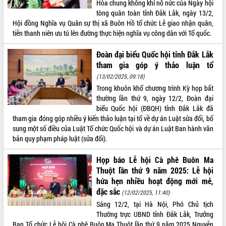
Hòa chung không khí nô nức của Ngày hội
tòng quân toàn tỉnh Đắk Lắk, ngày 13/2,
ĐIỂM TIN VĂN BẢN
Hội đồng Nghĩa vụ Quân sự thị xã Buôn Hồ tổ chức Lễ giao nhận quân,
tiễn thanh niên ưu tú lên đường thực hiện nghĩa vụ công dân với Tổ quốc.
QUY HOẠCH - KẾ HOẠCH
Đoàn đại biểu Quốc hội tỉnh Đắk Lắk
tham gia góp ý thảo luận tổ
(13/02/2025, 09:18)
Trong khuôn khổ chương trình Kỳ họp bất
thường lần thứ 9, ngày 12/2, Đoàn đại
biểu Quốc hội (ĐBQH) tỉnh Đắk Lắk đã
tham gia đóng góp nhiều ý kiến thảo luận tại tổ về dự án Luật sửa đổi, bổ
sung một số điều của Luật Tổ chức Quốc hội và dự án Luật Ban hành văn
bản quy phạm pháp luật (sửa đổi).
Họp báo Lễ hội Cà phê Buôn Ma
Thuột lần thứ 9 năm 2025: Lễ hội
hứa hẹn nhiều hoạt động mới mẻ,
đặc sắc
(12/02/2025, 11:40)
Sáng 12/2, tại Hà Nội, Phó Chủ tịch
Thường trực UBND tỉnh Đắk Lắk, Trưởng
Ban Tổ chức Lễ hội Cà phê Buôn Ma Thuột lần thứ 9 năm 2025 Nguyễn