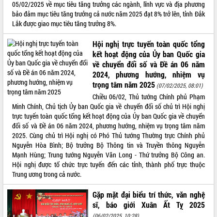
05/02/2025 về mục tiêu tăng trưởng các ngành, lĩnh vực và địa phương
Hội thảo khoa học “Giải pháp thúc đẩy
bảo đảm mục tiêu tăng trưởng cả nước năm 2025 đạt 8% trở lên, tỉnh Đắk
phát triển nền kinh tế xanh tại tỉnh
Lắk được giao mục tiêu tăng trưởng 8%.
Đắk Lắk”
Tăng cường giám sát, đôn đốc thực
Hội nghị trực tuyến toàn quốc tổng
hiện nhiệm vụ quản lý tài sản công
kết hoạt động của Ủy ban Quốc gia
hàng tuần
về chuyển đổi số và Đề án 06 năm
Tháo gỡ những vướng mắc, đẩy mạnh
2024, phương hướng, nhiệm vụ
công tác cải cách thủ tục hành chính
trọng tâm năm 2025
(07/02/2025, 08:01)
tại Trung tâm Phục vụ hành chính
Chiều 06/02, Thủ tướng Chính phủ Phạm
công tỉnh
Minh Chính, Chủ tịch Ủy ban Quốc gia về chuyển đổi số chủ trì Hội nghị
Đắk Lắk: Tôn vinh 46 giải pháp tại Hội
trực tuyến toàn quốc tổng kết hoạt động của Ủy ban Quốc gia về chuyển
thi Sáng tạo Kỹ thuật 2024 - 2025
đổi số và Đề án 06 năm 2024, phương hướng, nhiệm vụ trọng tâm năm
Đắk Lắk rà soát, điều chỉnh Đề án 190
2025. Cùng chủ trì Hội nghị có Phó Thủ tướng Thường trực Chính phủ
về phát triển nuôi trồng thủy sản
Nguyễn Hòa Bình; Bộ trưởng Bộ Thông tin và Truyền thông Nguyễn
Mạnh Hùng; Trung tướng Nguyễn Văn Long - Thứ trưởng Bộ Công an.
Phó Chủ tịch UBND tỉnh Đắk Lắk
Hội nghị được tổ chức trực tuyến đến các tỉnh, thành phố trực thuộc
Trương Công Thái kiểm tra thực địa
Trung ương trong cả nước.
Dự án cao tốc Khánh Hòa - Buôn Ma
Thuột
Gặp mặt đại biểu trí thức, văn nghệ
Định vị cà phê Việt Nam như một “di
sĩ, báo giới Xuân Ất Tỵ 2025
sản sống” trong dòng chảy toàn cầu
(06/02/2025, 10:28)