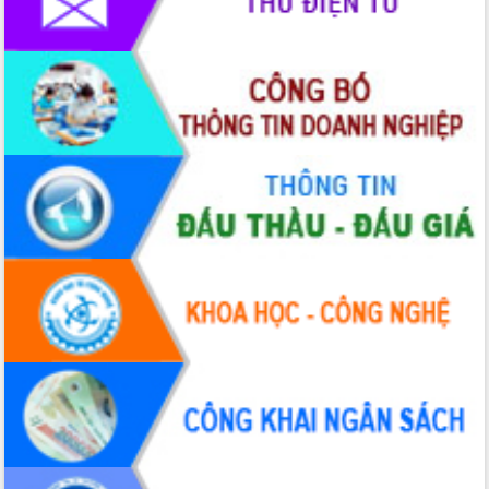
quốc phòng, quân sự địa phương năm
2026
Đắk Lắk tập trung toàn lực khắc phục
tồn tại IUU, sẵn sàng làm việc với
Đoàn thanh tra EC
Chủ tịch UBND tỉnh Tạ Anh Tuấn thăm,
chúc mừng các bệnh viện nhân Ngày
Thầy thuốc Việt Nam
Rộn ràng lễ hội truyền thống Sông
nước Đà Nông lần thứ I năm 2026
Kỳ họp Chuyên đề lần thứ Năm, HĐND
tỉnh Đắk Lắk thông qua các nghị quyết
quan trọng
Thống nhất danh sách giới thiệu ứng
cử đại biểu Quốc hội khoá XVI và đại
biểu HĐND tỉnh Đắk Lắk, nhiệm kỳ
2026-2031
Phát động hai phong trào thi đua quan
trọng trong kỷ nguyên mới
Hội nghị lần thứ tư Ban Chỉ đạo công