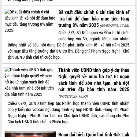
món ăn từ sầu riêng
Đắk Lắk công bố Quy hoạch và xúc
Đề xuất điều chỉnh 6 chỉ tiêu kinh tế
tiến đầu tư tỉnh
-xã hội để đảm bảo mục tiêu tăng
Ngành cá ngừ Đắk Lắk chủ động thích
trưởng 8% năm 2025
(08/02/2025, 17:38)
ứng để giữ vững thị trường xuất khẩu
Chiều 8/2, Sở Kế hoạch và Đầu tư tổ chức
Diễn đàn Kinh tế tư nhân Việt Nam đột
cuộc họp với Sở, ngành liên quan nhằm
phá cơ chế - Hợp tác công tư
thống nhất số liệu, nội dung Đề án phát triển kinh tế - xã hội năm 2025
Đề án 06 tạo bước ngoặt đột phá trong
với mục tiêu tăng trưởng đạt 8% trở lên. Đồng chí Phạm Ngọc Nghị - Chủ
cải cách hành chính tỉnh Đắk Lắk
tịch UBND tỉnh chủ trì cuộc họp.
Kết nối tour, đẩy mạnh chuyển đổi số
Thành viên UBND tỉnh góp ý dự thảo
để phát triển du lịch Đắk Lắk
Nghị quyết về mức hỗ trợ từ ngân
Khởi động Dự án Đầu tư xây dựng hạ
sách tỉnh để xóa nhà tạm, nhà dột
tầng kỹ thuật Cụm công nghiệp Tân
nát trên địa bàn tỉnh năm 2025
Tiến
(07/02/2025, 18:53)
Gặp mặt các cơ quan báo chí nhân Kỷ
Chiều 07/2, UBND tỉnh tiếp tục Phiên họp thành viên UBND tỉnh nhằm
niệm 101 năm Ngày Báo chí Cách
cho ý kiến đối với các nội dung trình Kỳ họp HĐND tỉnh. Đồng chí Phạm
mạng Việt Nam
Ngọc Nghị - Phó Bí thư Tỉnh ủy, Chủ tịch UBND tỉnh; các đồng chí Phó
Đắk Lắk sơ kết 4 năm triển khai thực
Chủ tịch UBND tỉnh chủ trì Phiên họp.
hiện Đề án 06 của Chính phủ
Họp báo thông tin về Hội nghị Công bố
Đoàn đại biểu Quốc hội tỉnh Đắk Lắk