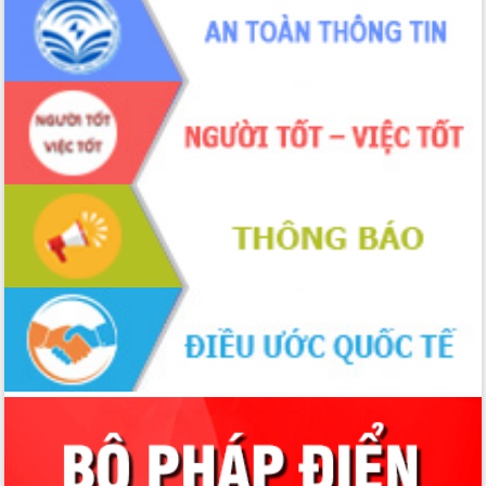
tác bầu cử tỉnh Đắk Lắk
Hội nghị Báo cáo viên Trung ương
tháng 01/2026
Phó Thủ tướng Hồ Quốc Dũng đánh giá
cao kết quả Chiến dịch Quang Trung
tại Đắk Lắk
Hội nghị Ban Chấp hành Đảng bộ tỉnh
Đắk Lắk lần thứ 2 (mở rộng)
Tập trung giải phóng mặt bằng, đẩy
nhanh tiến độ Tuyến đường bộ ven
biển
Gỡ khó, khởi công xây dựng, sửa chữa
toàn bộ nhà ở cho hộ dân đúng tiến độ
đề ra
UBND tỉnh Đắk Lắk tổng kết công tác
quốc phòng, quân sự địa phương năm
2025
Tập trung triển khai quyết liệt, đồng bộ
các giải pháp nhằm thực hiện hiệu quả
các nhiệm vụ đề ra năm 2025
Phát huy vai trò của người có uy tín