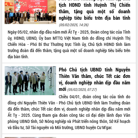
Thứ trưởng Bộ Y tế làm việc với tỉnh
tịch HĐND tỉnh Huỳnh Thị Chiến
Đắk Lắk về phát triển nhân lực y tế
thăm, tặng quà một số doanh
cho trạm y tế cấp xã
nghiệp tiêu biểu trên địa bàn tỉnh
Du lịch Đắk Lắk nâng tầm trải nghiệm
(05/02/2025, 14:26)
du khách thông qua Hệ thống cơ sở dữ
Ngày 05/02, nhân dịp đầu năm mới Ất Tỵ - 2025, Đoàn công tác của Tỉnh
liệu và Bản đồ số
ủy, HĐND, UBND, Ủy ban MTTQ Việt Nam tỉnh do đồng chí Huỳnh Thị
Tập huấn ứng dụng trí tuệ nhân tạo (AI)
Chiến Hòa - Phó Bí thư Thường trực Tỉnh ủy, Chủ tịch HĐND tỉnh làm
trong thương mại điện tử năm 2026
trưởng đoàn đã đến thăm, tặng quà một số doanh nghiệp tiêu biểu trên
địa bàn tỉnh.
Đoàn đại biểu Quốc hội tỉnh Đắk Lắk
trao đổi thông tin trước Kỳ họp thứ
Phó Chủ tịch UBND tỉnh Nguyễn
nhất, Quốc hội khóa XVI
Thiên Văn thăm, chúc Tết các đơn
Quyết liệt cải cách hành chính, khơi
vị, doanh nghiệp nhân dịp đầu năm
thông nguồn lực phát triển
mới
(05/02/2025, 07:27)
Nâng cao hiệu lực, hiệu quả HĐND
Chiều 04/01, đoàn công tác của tỉnh do
tỉnh thông qua hiện đại hóa hành chính
đồng chí Nguyễn Thiên Văn - Phó Chủ tịch UBND tỉnh làm Trưởng đoàn
Xã Ea Phê gắn cải cách hành chính với
đã đến thăm, chúc Tết các đơn vị, doanh nghiệp nhân dịp đầu năm mới
chuyển đổi số
Ất Tỵ - 2025. Cùng tham gia đoàn công tác có đại diện lãnh đạo Văn
Phó Chủ tịch Thường trực UBND tỉnh
phòng UBND tỉnh, Sở Nông nghiệp và Phát triển nông thôn, Sở Kế hoạch
Hồ Thị Nguyên Thảo làm việc tại Trung
và Đầu tư, Sở Tài nguyên và Môi trường, UBND huyện Cư M'gar.
tâm Phục vụ hành chính công xã Ea
Phê