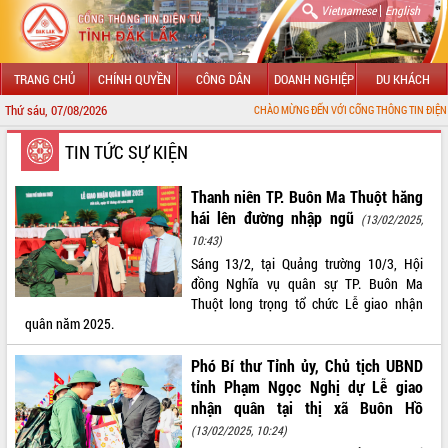
|
Vietnamese
English
TRANG CHỦ
CHÍNH QUYỀN
CÔNG DÂN
DOANH NGHIỆP
DU KHÁCH
Thứ sáu, 07/08/2026
CHÀO MỪNG ĐẾN VỚI CỔNG THÔNG TIN ĐIỆN TỬ TỈNH ĐẮK 
GIỚI THIỆU
TIN TỨC SỰ KIỆN
LÃNH ĐẠO UBND TỈNH
Thanh niên TP. Buôn Ma Thuột hăng
hái lên đường nhập ngũ
(13/02/2025,
TIN TỨC SỰ KIỆN
10:43)
Sáng 13/2, tại Quảng trường 10/3, Hội
SỞ, BAN, NGÀNH
đồng Nghĩa vụ quân sự TP. Buôn Ma
Thuột long trọng tổ chức Lễ giao nhận
UBND CÁC XÃ, PHƯỜNG
quân năm 2025.
THÔNG TIN CHỈ ĐẠO ĐIỀU HÀNH
Phó Bí thư Tỉnh ủy, Chủ tịch UBND
tỉnh Phạm Ngọc Nghị dự Lễ giao
HỆ THỐNG VĂN BẢN
nhận quân tại thị xã Buôn Hồ
(13/02/2025, 10:24)
VĂN BẢN HĐND TỈNH