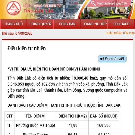
|
Vietnamese
English
TRANG CHỦ
CHÍNH QUYỀN
CÔNG DÂN
DOANH NGHIỆP
DU KHÁCH
Thứ sáu, 07/08/2026
CHÀO MỪNG ĐẾN VỚI CỔNG THÔNG TIN ĐI
GIỚI THIỆU
Điều kiện tự nhiên
LÃNH ĐẠO UBND TỈNH
Đọc bài viết
*VỊ TRÍ ĐỊA LÝ, DIỆN TÍCH, DÂN CƯ, ĐƠN VỊ HÀNH CHÍNH
TIN TỨC SỰ KIỆN
Tỉnh Đắk Lắk có diện tích tự nhiên: 18.096,40 km2, quy mô dân số:
SỞ, BAN, NGÀNH
3.346.853 người, có 102 đơn vị hành chính cấp xã, phường. Tỉnh Đắk Lắk
giáp các tỉnh Gia Lai, Khánh Hòa, Lâm Đồng, Vương quốc Campuchia và
UBND CÁC XÃ, PHƯỜNG
Biển Đông.
DANH SÁCH CÁC ĐƠN VỊ HÀNH CHÍNH TRỰC THUỘC TỈNH ĐẮK LẮK
THÔNG TIN CHỈ ĐẠO ĐIỀU HÀNH
STT
TÊN ĐƠN VỊ
DIỆN TÍCH (KM2)
DÂN SỐ (NGƯỜI)
HỆ THỐNG VĂN BẢN
1
Phường Buôn Ma Thuột
71,99
169.596
VĂN BẢN HĐND TỈNH
2
Phường Tân An
56,41
64.122