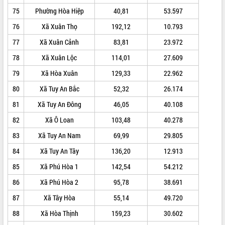
Đắk Lắk: Tôn vinh 46 giải pháp tại Hội
75
Phường Hòa Hiệp
40,81
53.597
thi Sáng tạo Kỹ thuật 2024 - 2025
76
Xã Xuân Thọ
192,12
10.793
Đắk Lắk rà soát, điều chỉnh Đề án 190
về phát triển nuôi trồng thủy sản
77
Xã Xuân Cảnh
83,81
23.972
Phó Chủ tịch UBND tỉnh Đắk Lắk
78
Xã Xuân Lộc
114,01
27.609
Trương Công Thái kiểm tra thực địa
Dự án cao tốc Khánh Hòa - Buôn Ma
79
Xã Hòa Xuân
129,33
22.962
Thuột
80
Xã Tuy An Bắc
52,32
26.174
Định vị cà phê Việt Nam như một “di
81
Xã Tuy An Đông
46,05
40.108
sản sống” trong dòng chảy toàn cầu
Xây dựng nông thôn mới: Nâng cao đời
82
Xã Ô Loan
103,48
40.278
sống người dân từ những mô hình thiết
83
Xã Tuy An Nam
69,99
29.805
thực
Quyết liệt tháo gỡ vướng mắc, đẩy
84
Xã Tuy An Tây
136,20
12.913
nhanh tiến độ các dự án trọng điểm
85
Xã Phú Hòa 1
142,54
54.212
trong Khu kinh tế Nam Phú Yên
86
Xã Phú Hòa 2
95,78
38.691
Hòn Yến phát triển du lịch gắn với bảo
tồn biển
87
Xã Tây Hòa
55,14
49.720
Lấy ý kiến điều chỉnh Quy hoạch tỉnh
88
Xã Hòa Thịnh
159,23
30.602
Đắk Lắk thời kỳ 2021-2030, tầm nhìn