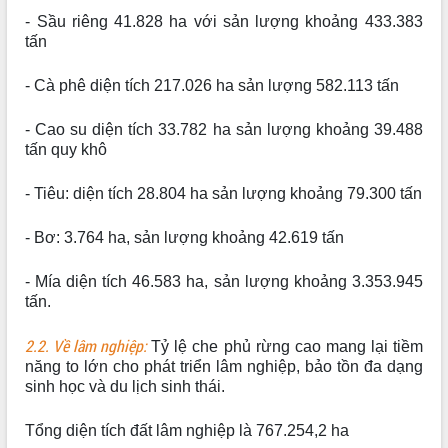
- Sầu riêng 41.828 ha với sản lượng khoảng 433.383
Ứng dụng sinh trắc học - Bước tiến
tấn
trong hành trình chuyển đổi số tại Đắk
Lắk
- Cà phê diện tích 217.026 ha sản lượng 582.113 tấn
Đắk Lắk nâng cao hiệu quả công tác
Đảng từ Sổ tay đảng viên điện tử
- Cao su diện tích 33.782 ha sản lượng khoảng 39.488
Đắk Lắk đẩy mạnh nuôi biển công
tấn quy khô
nghệ, hướng tới phát triển thủy sản
bền vững
- Tiêu: diện tích 28.804 ha sản lượng khoảng 79.300 tấn
Tập huấn nâng cao năng lực triển khai
chuyển đổi số cho cán bộ, công chức
- Bơ: 3.764 ha, sản lượng khoảng 42.619 tấn
cấp xã
Đắk Lắk phát động hưởng ứng Ngày
- Mía diện tích 46.583 ha, sản lượng khoảng 3.353.945
Quyền của người tiêu dùng Việt Nam
tấn.
2026
Đẩy mạnh cải cách hành chính, quyết
2.2. Về lâm nghiệp:
Tỷ lệ che phủ rừng cao mang lại tiềm
tâm đạt được mục tiêu tăng trưởng
năng to lớn cho phát triển lâm nghiệp, bảo tồn đa dạng
hai con số trong năm 2026
sinh học và du lịch sinh thái.
Tổ chức trang trọng Lễ hội Đền thờ
Lương Văn Chánh năm 2026
Tổng diện tích đất lâm nghiệp là 767.254,2 ha
Phó Bí thư Tỉnh ủy Đắk Lắk Đỗ Hữu