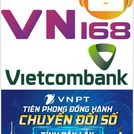
mừng kỷ niệm 80 năm Cách mạng
Tháng 8 và Quốc khánh nước Cộng hòa
xã hội chủ nghĩa Việt Nam
Tập trung hoàn thiện các nội dung
tham gia Triển lãm thành tựu kinh tế -
xã hội nhân kỷ niệm 80 năm Ngày
Quốc khánh 2/9
UBND tỉnh họp báo định kỳ tháng
7/2025
Chung sức, đồng lòng, đoàn kết xây
dựng tỉnh Đắk Lắk giàu đẹp, văn minh,
bản sắc
Đắk Lắk quyết tâm chống khai thác
hải sản bất hợp pháp, không báo cáo
và không theo quy định
Tăng cường quản lý chất lượng, an
toàn thực phẩm trên địa bàn tỉnh Đắk
Lắk
UBND tỉnh kiểm tra Trung tâm hành
chính công xã Durkmăn và xã Krông
Ana