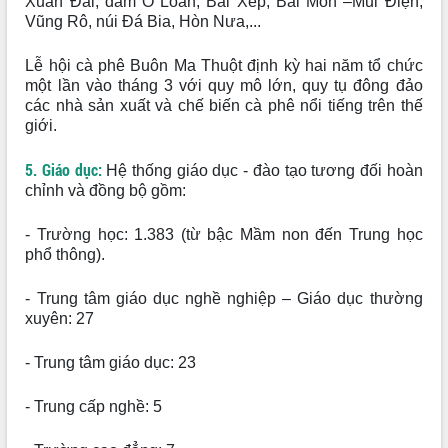
Xuân Đài, đầm Ô Loan, Bãi Xép, Bãi Môn –Mũi Điện,
Kỳ họp Chuyên đề lần thứ Năm, HĐND
Vũng Rô, núi Đá Bia, Hòn Nưa,...
tỉnh Đắk Lắk thông qua các nghị quyết
quan trọng
Lễ hội cà phê Buôn Ma Thuột định kỳ hai năm tổ chức
Thống nhất danh sách giới thiệu ứng
một lần vào tháng 3 với quy mô lớn, quy tụ đông đảo
cử đại biểu Quốc hội khoá XVI và đại
các nhà sản xuất và chế biến cà phê nổi tiếng trên thế
biểu HĐND tỉnh Đắk Lắk, nhiệm kỳ
giới.
2026-2031
Phát động hai phong trào thi đua quan
5. Giáo dục:
Hệ thống giáo dục - đào tạo tương đối hoàn
trọng trong kỷ nguyên mới
chỉnh và đồng bộ gồm:
Hội nghị lần thứ tư Ban Chỉ đạo công
tác bầu cử tỉnh Đắk Lắk
- Trường học: 1.383 (từ bậc Mầm non đến Trung học
phổ thông).
Hội nghị Báo cáo viên Trung ương
tháng 01/2026
- Trung tâm giáo dục nghề nghiệp – Giáo dục thường
Phó Thủ tướng Hồ Quốc Dũng đánh giá
xuyên: 27
cao kết quả Chiến dịch Quang Trung
tại Đắk Lắk
- Trung tâm giáo dục: 23
Hội nghị Ban Chấp hành Đảng bộ tỉnh
Đắk Lắk lần thứ 2 (mở rộng)
- Trung cấp nghề: 5
Tập trung giải phóng mặt bằng, đẩy
nhanh tiến độ Tuyến đường bộ ven