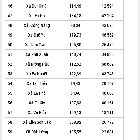
để phát triển du lịch Đắk Lắk
46
Xã Dur Kmăl
114,49
12.594
Khởi động Dự án Đầu tư xây dựng hạ
47
Xã Ea Na
134,18
42.164
tầng kỹ thuật Cụm công nghiệp Tân
Tiến
48
Xã Krông Năng
98,34
43.678
Gặp mặt các cơ quan báo chí nhân Kỷ
49
Xã Dliê Ya
179,73
46.569
niệm 101 năm Ngày Báo chí Cách
mạng Việt Nam
50
Xã Tam Giang
195,80
25.470
Đắk Lắk sơ kết 4 năm triển khai thực
51
Xã Phú Xuân
140,74
34.836
hiện Đề án 06 của Chính phủ
52
Xã Krông Pắk
112,52
68.682
Họp báo thông tin về Hội nghị Công bố
Quy hoạch và Xúc tiến đầu tư tỉnh Đắk
53
Xã Ea Knuếk
122,39
43.748
Lắk
54
Xã Tân Tiến
89,43
28.767
Khơi thông điểm nghẽn, đẩy nhanh
giải ngân vốn khắc phục thiên tai
55
Xã Ea Phê
84,66
48.605
HĐND tỉnh thông qua điều chỉnh Quy
56
Xã Ea Kly
107,63
40.161
hoạch tỉnh thời kỳ 2021-2030
57
Xã Vụ Bổn
109,13
18.111
Hội thảo góp ý hồ sơ điều chỉnh quy
hoạch tỉnh Đắk Lắk thời kỳ 2021-2030,
58
Xã Liên Sơn Lắk
398,82
26.772
tầm nhìn đến năm 2050
59
Xã Đắk Liêng
135,55
22.881
Nâng cao hiệu quả hoạt động của các