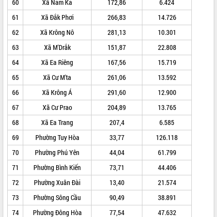
doanh nghiệp nhà nước
60
Xã Nam Ka
172,86
6.424
Hội nghị triển khai kết nối mạng
61
Xã Đắk Phơi
266,83
14.726
truyền số liệu chuyên dùng phục vụ cơ
62
Xã Krông Nô
281,13
10.301
quan Đảng, Nhà nước
Lễ phát động chuỗi hoạt động chung
63
Xã M'Drắk
151,87
22.808
tay làm sạch môi trường
64
Xã Ea Riêng
167,56
15.719
Xã Ea Kar bước chuyển mình trong
công tác cải cách hành chính mô hình
65
Xã Cư M'ta
261,06
13.592
mới
66
Xã Krông Á
291,60
12.900
UBND tỉnh họp báo định kỳ tháng 4
67
Xã Cư Prao
204,89
13.765
năm 2026
Hội thảo khoa học “Giải pháp thúc đẩy
68
Xã Ea Trang
207,4
6.585
phát triển nền kinh tế xanh tại tỉnh
69
Phường Tuy Hòa
33,77
126.118
Đắk Lắk”
Tăng cường giám sát, đôn đốc thực
70
Phường Phú Yên
44,04
61.799
hiện nhiệm vụ quản lý tài sản công
71
Phường Bình Kiến
73,71
44.406
hàng tuần
72
Phường Xuân Đài
13,40
21.574
Tháo gỡ những vướng mắc, đẩy mạnh
công tác cải cách thủ tục hành chính
73
Phường Sông Cầu
90,49
38.891
tại Trung tâm Phục vụ hành chính
công tỉnh
74
Phường Đông Hòa
77,54
47.632