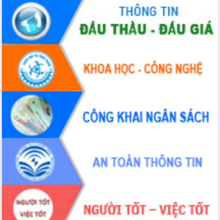
Lắk nhiệm kỳ 2025 – 2030
Tập trung triển khai các giải pháp sản
xuất nông nghiệp bền vững, phát thải
thấp
Tọa đàm kỷ niệm 95 năm Ngày thành
lập Hội Liên hiệp Phụ nữ Việt Nam
Đắk Lắk tổ chức Ngày hội Chuyển đổi
số với chủ đề: “Công nghệ số - kiến
tạo tương lai”
Tập trung phát triển khoa học công
nghệ, đổi mới sáng tạo và chuyển đổi
số lĩnh vực nông nghiệp và môi trường
“Hồ sơ phi địa giới – Bước tiến mới
trong cải cách hành chính”
Phó Chủ tịch UBND tỉnh Nguyễn Thiên
Văn kiểm tra công tác chống khai thác
IUU và nuôi trồng thủy sản
Tăng cường các giải pháp nhằm phát
triển hiệu quả khoa học, công nghệ,
đổi mới sáng tạo và chuyển đổi số
Tỉnh Đắk Lắk hiện đại hóa y tế từ bệnh