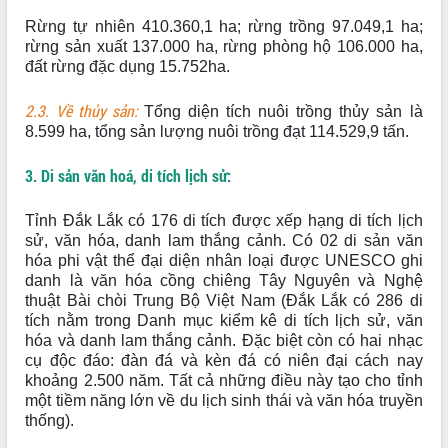
Huy giữ chức Bí thư Đảng ủy Ủy Ban
Rừng tự nhiên 410.360,1 ha; rừng trồng 97.049,1 ha;
Nhân dân tỉnh
rừng sản xuất 137.000 ha, rừng phòng hộ 106.000 ha,
Bệnh án điện tử thúc đẩy chuyển đổi
đất rừng đặc dụng 15.752ha.
số y tế tại Đắk Lắk
Chuyển đổi số thư viện: Mở rộng
2.3. Về thủy sản:
Tổng diện tích nuôi trồng thủy sản là
không gian tri thức trong thời đại số
8.599 ha, tổng sản lượng nuôi trồng đạt 114.529,9 tấn.
Đánh giá, rút kinh nghiệm công tác tổ
chức diễn tập trước ngày bầu cử
3. Di sản văn hoá, di tích lịch sử:
Chương trình “Gặp gỡ hữu nghị –
Friendship Meeting New Year 2026”
Tỉnh Đắk Lắk có 176 di tích được xếp hạng di tích lịch
Bầu cử Quốc hội và HĐND: Cử tri Đắk
sử, văn hóa, danh lam thắng cảnh. Có 02 di sản văn
Lắk gửi gắm niềm tin, kỳ vọng vào lá
hóa phi vật thể đại diện nhân loại được UNESCO ghi
phiếu
danh là văn hóa cồng chiêng Tây Nguyên và Nghệ
thuật Bài chòi Trung Bộ Việt Nam (Đắk Lắk có 286 di
Đắk Lắk sẵn sàng các điều kiện cho
tích nằm trong Danh mục kiểm kê di tích lịch sử, văn
Ngày hội bầu cử đại biểu Quốc hội
hóa và danh lam thắng cảnh. Đặc biệt còn có hai nhạc
khóa XVI và HĐND các cấp nhiệm kỳ
cụ độc đáo: đàn đá và kèn đá có niên đại cách nay
2026-2031
khoảng 2.500 năm. Tất cả những điều này tạo cho tỉnh
Đảm bảo cuộc bầu cử đại biểu Quốc
một tiềm năng lớn về du lịch sinh thái và văn hóa truyền
hội và đại biểu HĐND các cấp diễn ra
thống).
an toàn, hiệu quả, đúng quy định