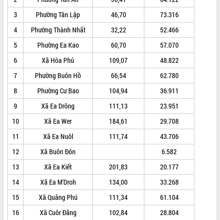
ĐIỂM TIN VĂN BẢN
3
Phường Tân Lập
46,70
73.316
4
Phường Thành Nhất
32,22
52.466
QUY HOẠCH - KẾ HOẠCH
5
Phường Ea Kao
60,70
57.070
6
Xã Hòa Phú
109,07
48.822
7
Phường Buôn Hồ
66,54
62.780
8
Phường Cư Bao
104,94
36.911
9
Xã Ea Drông
111,13
23.951
10
Xã Ea Wer
184,61
29.708
11
Xã Ea Nuôl
111,74
43.706
12
Xã Buôn Đôn
6.582
13
Xã Ea Kiết
201,83
20.177
14
Xã Ea M'Droh
134,00
33.268
15
Xã Quảng Phú
111,34
61.104
16
Xã Cuôr Đăng
102,84
28.804