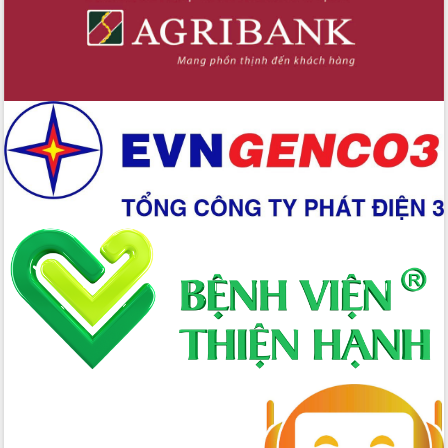
2025
Xã Ea Drăng thúc đẩy phong trào “Bình
dân học vụ số”, phát triển khoa học,
công nghệ và đổi mới sáng tạo
Công an tỉnh Đắk Lắk đẩy mạnh cải
cách hành chính, thích ứng chuyển đổi
số, đáp ứng yêu cầu nhiệm vụ trong
tình hình mới
Xã Ea Knuếc nâng tầm đặc sản địa
phương trên nền tảng số
Đắk Lắk tập huấn triển khai 100 ngày
cao điểm phong trào "Bình dân học vụ
số" đến xã, phường
Xử lý nghiêm các hành vi buôn bán,
vận chuyển, giết mổ lợn bệnh trái phép
UBND tỉnh Đắk Lắk và Viettel ký kết
thỏa thuận hợp tác về chuyển đổi số
Hội nghị giao ban báo chí định kỳ
tháng 8 năm 2025
Đắk Lắk khởi động ba dự án chào