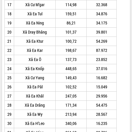
17
Xã Cư M’gar
114,98
32.368
VIDEO
18
Xã Ea Tul
159,51
34.876
Loading the player...
19
Xã Ea Ning
86,21
34.175
Lễ truy tặng danh hiệu “Bà Mẹ Việt
20
Xã Dray Bhăng
101,37
39.801
Nam Anh hùng” và trao Huân chương
Lao động
21
Xã Ea Ktur
100,72
54.269
UBND tỉnh Đắk Lắk triển khai nhiệm
22
Xã Ea Kar
198,67
87.972
vụ 6 tháng cuối năm 2026
23
Xã Ea Ô
137,73
23.852
Kỳ họp thứ Hai, Hội đồng nhân dân
tỉnh khóa XI quyết nghị nhiều nội dung
24
Xã Ea Knốp
448,65
37.016
quan trọng
ALBUM ẢNH
25
Xã Cư Yang
149,43
16.682
Bí thư Tỉnh ủy Lương Nguyễn Minh
Triết thăm, tặng quà người có công với
26
Xã Ea Păl
102,52
15.049
cách mạng
27
Xã Ea Khăl
247,05
29.956
Rà soát, hoàn thiện hệ thống thiết chế
văn hóa, thể thao đáp ứng yêu cầu
28
Xã Ea Drăng
171,34
54.475
phát triển mới
29
Xã Ea Wy
213,94
28.567
Thường trực HĐND tỉnh Đắk Lắk gặp
30
Xã Ea H’Leo
340,06
16.235
mặt Đoàn chuyên gia y tế TP. Hồ Chí
Minh
LIÊN KẾT WEB