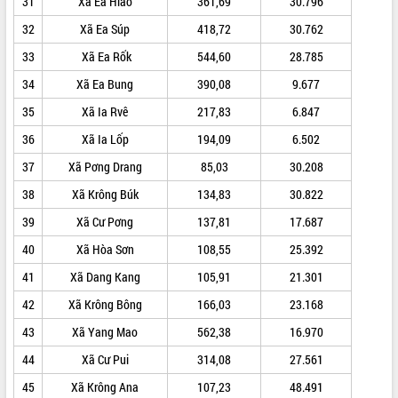
31
Xã Ea Hiao
361,69
30.796
Lễ truy điệu và an táng hài cốt liệt sĩ
32
Xã Ea Súp
418,72
30.762
tại Nghĩa trang Liệt sĩ xã Sơn Hòa
Bàn giải pháp tháo gỡ khó khăn trong
33
Xã Ea Rốk
544,60
28.785
xuất khẩu sầu riêng và triển khai quy
34
Xã Ea Bung
390,08
9.677
THỐNG KÊ TRUY CẬP
định EUDR
35
Xã Ia Rvê
217,83
6.847
Thứ trưởng Bộ Nông nghiệp và Môi
Hôm nay:
6124
trường Nguyễn Hoàng Hiệp khảo sát
Tất cả:
66018864
36
Xã Ia Lốp
194,09
6.502
vùng trồng và doanh nghiệp đóng gói
37
Xã Pơng Drang
85,03
30.208
sầu riêng tại Đắk Lắk
Trình diễn nghệ thuật chế biến các
38
Xã Krông Búk
134,83
30.822
món ăn từ sầu riêng
39
Xã Cư Pơng
137,81
17.687
Đắk Lắk công bố Quy hoạch và xúc
tiến đầu tư tỉnh
40
Xã Hòa Sơn
108,55
25.392
Ngành cá ngừ Đắk Lắk chủ động thích
41
Xã Dang Kang
105,91
21.301
ứng để giữ vững thị trường xuất khẩu
42
Xã Krông Bông
166,03
23.168
Diễn đàn Kinh tế tư nhân Việt Nam đột
phá cơ chế - Hợp tác công tư
43
Xã Yang Mao
562,38
16.970
Đề án 06 tạo bước ngoặt đột phá trong
44
Xã Cư Pui
314,08
27.561
cải cách hành chính tỉnh Đắk Lắk
45
Xã Krông Ana
107,23
48.491
Kết nối tour, đẩy mạnh chuyển đổi số