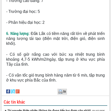
biển
- Trường cao đẳng: 7
Gỡ khó, khởi công xây dựng, sửa chữa
- Trường đại học: 5
toàn bộ nhà ở cho hộ dân đúng tiến độ
đề ra
- Phân hiệu đại học: 2
UBND tỉnh Đắk Lắk tổng kết công tác
quốc phòng, quân sự địa phương năm
2025
6. Năng lượng:
Đắk Lắk có tiềm năng rất lớn về phát triển
năng lượng tái tạo (điện mặt trời, điện gió, điện sinh
Tập trung triển khai quyết liệt, đồng bộ
khối).
các giải pháp nhằm thực hiện hiệu quả
các nhiệm vụ đề ra năm 2025
- Có số giờ nắng cao với bức xạ nhiệt trung bình
Phát huy vai trò của người có uy tín
khoảng 4,7-5 kWh/m2/ngày, tập trung ở khu vực phía
trong phòng chống tảo hôn và hôn
Tây của tỉnh.
nhân cận huyết thống
Nông sản Tây Nguyên thu hút doanh
- Có vận tốc gió trung bình hàng năm từ 6 m/s, tập trung
nghiệp nước ngoài
ở khu vực phía Bắc của tỉnh.
Đắk Lắk định vị thương hiệu du lịch
“Biển – Rừng – Cà phê” trong không
In
gian phát triển mới
Hội nghị chia sẻ kinh nghiệm, chuyển
Các tin khác
giao kỹ thuật y tế, định hướng phát
triển chuyên sâu đến 2030
Tài nguyên thiên nhiên (thông tin đang tiếp tục được cập nhật)
(01/07/2025,