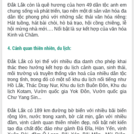
Thủ tướng Chính phủ Phạm Minh Chính
Đắk Lắk còn là quê hương của hơn 49 dân tộc anh em
kiểm tra, chỉ đạo hoàn thành các dự
chung sống và phát triển, tạo nên một di sản văn hóa đa
án cao tốc và thăm khu tái định cư tại
dân tộc phong phú với những sắc thái văn hóa riêng:
Đắk Lắk
Hát tuồng, hát bài chòi, hò bá trạo, hội cồng chiêng, lễ
Sôi nổi Hội đua ngựa truyền thống Gò
hội mừng nhà mới…. Nổi bật là sự kết hợp của văn hóa
Thì Thùng mừng Xuân Bính Ngọ 2026
Kinh và Chăm.
Lãnh đạo tỉnh dâng hương tưởng niệm
tại Đập Đồng Cam đầu Xuân Bính Ngọ
4. Cảnh quan thiên nhiên, du lịch:
Ngành nông nghiệp phấn đấu tăng
trưởng đạt 5,86% trong năm 2026
Đắk Lắk có lợi thế với nhiều địa danh cho phép khai
UBND tỉnh Đắk Lắk triển khai công tác
thác theo hướng kết hợp du lịch cảnh quan, sinh thái,
quốc phòng, quân sự địa phương năm
môi trường và truyền thống văn hoá của nhiều dân tộc
2026
trong tỉnh, trong đó có một số khu du lịch nổi tiếng như
Hồ Lắk, Thác Dray Nur, Khu du lịch Buôn Đôn, Khu du
Đắk Lắk tập trung toàn lực khắc phục
lịch Kotam, Vườn quốc gia Yok Đôn, Vườn quốc gia
tồn tại IUU, sẵn sàng làm việc với
Chư Yang Sin...
Đoàn thanh tra EC
Chủ tịch UBND tỉnh Tạ Anh Tuấn thăm,
Đắk Lắk có 189 km đường bờ biển với nhiều bãi biển
chúc mừng các bệnh viện nhân Ngày
rộng lớn, nước trong xanh, bờ cát mịn, gắn với nhiều
Thầy thuốc Việt Nam
đầm, vịnh cảnh quan thiên nhiên đẹp, nổi bật nét kiến
Rộn ràng lễ hội truyền thống Sông
tạo địa chất độc đáo như gành Đá Đĩa, Hòn Yến, vịnh
nước Đà Nông lần thứ I năm 2026