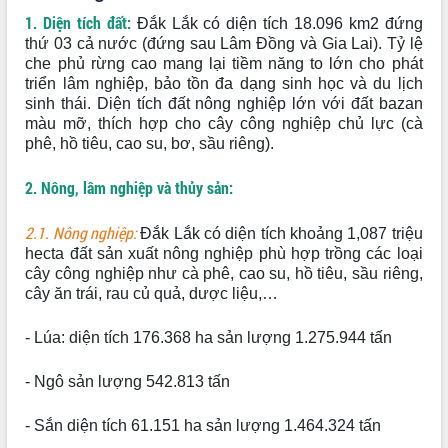
nhất, Quốc hội khóa XVI
1. Diện tích đất:
Đắk Lắk có diện tích 18.096 km2 đứng
Quyết liệt cải cách hành chính, khơi
thứ 03 cả nước (đứng sau Lâm Đồng và Gia Lai). Tỷ lệ
thông nguồn lực phát triển
che phủ rừng cao mang lại tiềm năng to lớn cho phát
Nâng cao hiệu lực, hiệu quả HĐND
triển lâm nghiệp, bảo tồn đa dạng sinh học và du lịch
tỉnh thông qua hiện đại hóa hành chính
sinh thái. Diện tích đất nông nghiệp lớn với đất bazan
Xã Ea Phê gắn cải cách hành chính với
màu mỡ, thích hợp cho cây công nghiệp chủ lực (cà
chuyển đổi số
phê, hồ tiêu, cao su, bơ, sầu riêng).
Phó Chủ tịch Thường trực UBND tỉnh
2. Nông, lâm nghiệp và thủy sản:
Hồ Thị Nguyên Thảo làm việc tại Trung
tâm Phục vụ hành chính công xã Ea
Phê
2.1. Nông nghiệp:
Đắk Lắk có diện tích khoảng 1,087 triệu
Xây dựng nền hành chính số đồng
hecta đất sản xuất nông nghiệp phù hợp trồng các loại
hành cùng nông dân dân, doanh nghiệp
cây công nghiệp như cà phê, cao su, hồ tiêu, sầu riêng,
cây ăn trái, rau củ quả, dược liệu,…
Giai đoạn 2026-2030, Đắk Lắk phấn
đấu có 77% xã đạt chuẩn nông thôn
mới
- Lúa: diện tích 176.368 ha sản lượng 1.275.944 tấn
Chuyển đổi số 'mở đường' cho nông
- Ngô sản lượng 542.813 tấn
nghiệp Đắk Lắk tăng trưởng bứt phá
Triển khai đồng bộ đo đạc, lập hồ sơ
- Sắn diện tích 61.151 ha sản lượng 1.464.324 tấn
địa chính, hoàn thiện cơ sở dữ liệu đất
đai