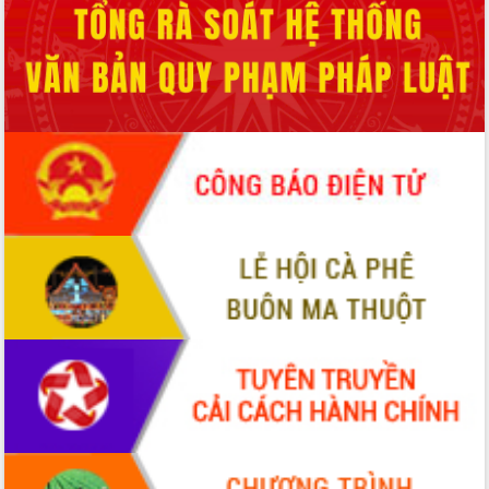
chịu ảnh hưởng nặng từ bão số 13
Chủ tịch UBND tỉnh kiểm tra công tác
phòng, chống bão số 13 tại các địa
bàn xung yếu
Tập trung đẩy nhanh giải ngân nguồn
vốn các chương trình mục tiêu quốc
gia
Xã Ea H'leo giữ vững và nâng cao chất
lượng các tiêu chí nông thôn mới
Công bố quyết định của Ban Thường
vụ Tỉnh ủy về công tác cán bộ
Nâng cao trách nhiệm người đứng
đầu, phát huy tinh thần chủ động,
sáng tạo để đảm bảo tiến độ giải ngân
vốn đầu tư công năm 2025
Sở Công Thương đột phá số hóa 100%
thủ tục trực tuyến lấy sự hài lòng của
doanh nghiệp làm thước đo phục vụ
Đảm bảo công tác bầu cử triển khai
đúng tiến độ, quy trình theo luật định
Ban Tuyên giáo và Dân vận Trung ương