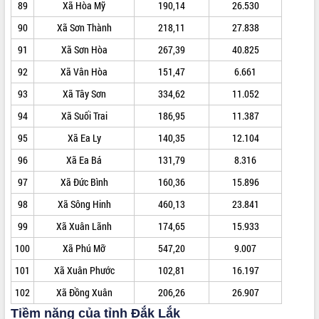
đến năm 2050
89
Xã Hòa Mỹ
190,14
26.530
Phát động chiến dịch 30 ngày đêm
90
Xã Sơn Thành
218,11
27.838
giải phóng mặt bằng Tuyến đường bộ
ven biển
91
Xã Sơn Hòa
267,39
40.825
Đắk Lắk nỗ lực thúc đẩy tăng trưởng
92
Xã Vân Hòa
151,47
6.661
kinh tế từ 10% trở lên trong Quý
II/2026
93
Xã Tây Sơn
334,62
11.052
Đắk Lắk ký kết thỏa thuận hợp tác về
94
Xã Suối Trai
186,95
11.387
chuyển đổi số giai đoạn 2026 – 2030
95
Xã Ea Ly
140,35
12.104
với Tập đoàn Bưu chính Viễn thông
Việt Nam
96
Xã Ea Bá
131,79
8.316
Thứ trưởng Bộ Y tế làm việc với tỉnh
97
Xã Đức Bình
160,36
15.896
Đắk Lắk về phát triển nhân lực y tế
cho trạm y tế cấp xã
98
Xã Sông Hinh
460,13
23.841
Du lịch Đắk Lắk nâng tầm trải nghiệm
99
Xã Xuân Lãnh
174,65
15.933
du khách thông qua Hệ thống cơ sở dữ
liệu và Bản đồ số
100
Xã Phú Mỡ
547,20
9.007
Tập huấn ứng dụng trí tuệ nhân tạo (AI)
101
Xã Xuân Phước
102,81
16.197
trong thương mại điện tử năm 2026
102
Xã Đồng Xuân
206,26
26.907
Đoàn đại biểu Quốc hội tỉnh Đắk Lắk
trao đổi thông tin trước Kỳ họp thứ
Tiềm năng của tỉnh Đắk Lắk