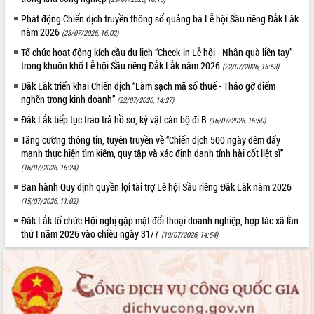
Phát động Chiến dịch truyền thông số quảng bá Lễ hội Sầu riêng Đắk Lắk
năm 2026
(23/07/2026, 16:02)
Tổ chức hoạt động kích cầu du lịch “Check-in Lễ hội - Nhận quà liền tay”
trong khuôn khổ Lễ hội Sầu riêng Đắk Lắk năm 2026
(22/07/2026, 15:53)
Đắk Lắk triển khai Chiến dịch “Làm sạch mã số thuế - Tháo gỡ điểm
nghẽn trong kinh doanh”
(22/07/2026, 14:27)
Đắk Lắk tiếp tục trao trả hồ sơ, kỷ vật cán bộ đi B
(16/07/2026, 16:50)
Tăng cường thông tin, tuyên truyền về “Chiến dịch 500 ngày đêm đẩy
mạnh thực hiện tìm kiếm, quy tập và xác định danh tính hài cốt liệt sĩ”
(16/07/2026, 16:24)
Ban hành Quy định quyền lợi tài trợ Lễ hội Sầu riêng Đắk Lắk năm 2026
(15/07/2026, 11:02)
Đắk Lắk tổ chức Hội nghị gặp mặt đối thoại doanh nghiệp, hợp tác xã lần
thứ I năm 2026 vào chiều ngày 31/7
(10/07/2026, 14:54)