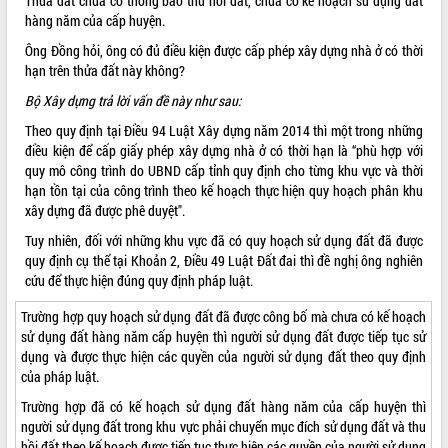
Thửa đất chưa có thông báo thu hồi đất, chưa có kế hoạch sử dụng đất
hàng năm của cấp huyện.
ĐIỂM TIN VĂN BẢN
Ông Đồng hỏi, ông có đủ điều kiện được cấp phép xây dựng nhà ở có thời
QUY HOẠCH - KẾ HOẠCH
hạn trên thửa đất này không?
Bộ Xây dựng trả lời vấn đề này như sau:
QUẢNG CÁO
Theo quy định tại Điều 94
Luật Xây dựng
năm 2014 thì một trong những
điều kiện để cấp giấy phép xây dựng nhà ở có thời hạn là “phù hợp với
quy mô công trình do UBND cấp tỉnh quy định cho từng khu vực và thời
hạn tồn tại của công trình theo kế hoạch thực hiện quy hoạch phân khu
xây dựng đã được phê duyệt".
Tuy nhiên, đối với những khu vực đã có quy hoạch sử dụng đất đã được
quy định cụ thể tại Khoản 2, Điều 49
Luật Đất đai
thì đề nghị ông nghiên
cứu để thực hiện đúng quy định pháp luật.
Trường hợp quy hoạch sử dụng đất đã được công bố mà chưa có kế hoạch
sử dụng đất hàng năm cấp huyện thì người sử dụng đất được tiếp tục sử
dụng và được thực hiện các quyền của người sử dụng đất theo quy định
của pháp luật.
Trường hợp đã có kế hoạch sử dụng đất hàng năm của cấp huyện thì
người sử dụng đất trong khu vực phải chuyển mục đích sử dụng đất và thu
hồi đất theo kế hoạch được tiếp tục thực hiện các quyền của người sử dụng