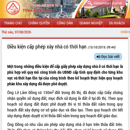
|
Vietnamese
English
TRANG CHỦ
CHÍNH QUYỀN
CÔNG DÂN
DOANH NGHIỆP
DU KHÁCH
Thứ sáu, 07/08/2026
CHÀO MỪNG ĐẾN
GIỚI THIỆU
Điều kiện cấp phép xây nhà có thời hạn
(15/10/2019, 09:44)
LÃNH ĐẠO UBND TỈNH
Đọc bài viết
Một trong những điều kiện để cấp giấy phép xây dựng nhà ở có thời hạn là
TIN TỨC SỰ KIỆN
phù hợp với quy mô công trình do UBND cấp tỉnh quy định cho từng khu
vực và thời hạn tồn tại của công trình theo kế hoạch thực hiện quy hoạch
SỞ, BAN, NGÀNH
phân khu xây dựng đã được phê duyệt.
UBND CÁC XÃ, PHƯỜNG
2
Ông Lê Lâm Đồng có 150m
đất trong đô thị, đã được cấp Giấy chứng
nhận quyền sử dụng đất, mục đích sử dụng là đất ở tại đô thị. Theo quy
THÔNG TIN CHỈ ĐẠO ĐIỀU HÀNH
hoạch sử dụng đất được phê duyệt thì vị trí thửa đất nằm trong quy
hoạch đất xây dựng cơ sở giáo dục và đào tạo. Theo quy hoạch chi tiết
HỆ THỐNG VĂN BẢN
xây dựng được duyệt vị trí thửa đất nằm trong quy hoạch đất giáo dục.
Ông Đồng có nhu cầu xin phép xây dựng nhà ở hạn trên thửa đất trên.
VĂN BẢN HĐND TỈNH