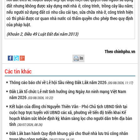
đất nhưng không được xây dựng mới nhà ở, công trình, trồng cây lâu năm;
nếu người sử dụng đất có nhu cầu cải tạo, sửa chữa nhà ở, công trình hiện
có thì phải được cơ quan nhà nước có thẩm quyền cho phép theo quy định
của pháp luật.
(Khoản 2, Điều 49 Luật Đất đai năm 2013)
Theo chinhphu.vn
In
Các tin khác
Thông cáo báo chí về Lễ hội Sầu riêng Đắk Lắk năm 2026
(05/08/2026, 11:17)
Đắk Lắk tổ chức Lễ mít tinh hưởng ứng Ngày An ninh mạng Việt Nam
năm 2026
(03/08/2026, 10:22)
Kết luận của đồng chí Nguyễn Thiên Văn - Phó Chủ tịch UBND tỉnh tại
cuộc họp trực tuyến với UBND các xã, phường về tiến độ triển khai Kế
hoạch khám sức khỏe định kỳ, khám sàng lọc cho người dân trên địa bàn
tỉnh
(30/07/2026, 08:26)
Đắk Lắk ban hành Quy định khung giá cho thuê nhà lưu trú công nhân
trong khu công nghiệp
(29/07/2026, 16:15)