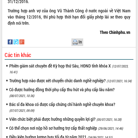
31/12/2016.
ĐIỂM TIN VĂN BẢN
Trường hợp anh vợ của ông Vũ Thành Công ở nước ngoài về Việt Nam
vào tháng 12/2016, thì phù hợp thời hạn đổi giấy phép lái xe theo quy
QUY HOẠCH - KẾ HOẠCH
định nói trên.
Theo Chinhphu.vn
QUẢNG CÁO
In
Các tin khác
Phiên giám sát chuyên đề Kỳ họp thứ Sáu, HĐND tỉnh khóa X
(12/07/2023,
16:41)
Trường hợp nào được xét chuyển chức danh nghề nghiệp?
(12/07/2021, 16:34)
Có được hưởng đồng thời phụ cấp thu hút và phụ cấp lâu năm?
(08/07/2021, 10:36)
Bác sĩ đa khoa có được cấp chứng chỉ hành nghề chuyên khoa?
(07/07/2021, 09:09)
Viên chức biệt phái được hưởng những quyền lợi gì?
(05/07/2021, 16:28)
Có thể chọn nơi nộp hồ sơ hưởng trợ cấp thất nghiệp
(29/06/2021, 14:46)
Điều kiện hưởng lương hưu tối đa từ năm 2021
(24/06/2021, 14:51)