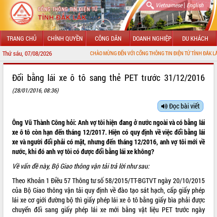
|
Vietnamese
English
TRANG CHỦ
CHÍNH QUYỀN
CÔNG DÂN
DOANH NGHIỆP
DU KHÁCH
Thứ sáu, 07/08/2026
CHÀO MỪNG ĐẾN VỚI CỔNG THÔNG TIN ĐIỆN TỬ TỈNH ĐẮK LẮK
GIỚI THIỆU
Đổi bằng lái xe ô tô sang thẻ PET trước 31/12/2016
(28/01/2016, 08:36)
LÃNH ĐẠO UBND TỈNH
Đọc bài viết
TIN TỨC SỰ KIỆN
Ông Vũ Thành Công hỏi: Anh vợ tôi hiện đang ở nước ngoài và có bằng lái
SỞ, BAN, NGÀNH
xe ô tô còn hạn đến tháng 12/2017. Hiện có quy định về việc đổi bằng lái
xe và người đổi phải có mặt, nhưng đến tháng 12/2016, anh vợ tôi mới về
UBND CÁC XÃ, PHƯỜNG
nước, khi đó anh vợ tôi có được đổi bằng lái xe không?
Về vấn đề này, Bộ Giao thông vận tải trả lời như sau:
THÔNG TIN CHỈ ĐẠO ĐIỀU HÀNH
Theo Khoản 1 Điều 57 Thông tư số
58/2015/TT-BGTVT
ngày 20/10/2015
của Bộ Giao thông vận tải quy định về đào tạo sát hạch, cấp giấy phép
HỆ THỐNG VĂN BẢN
lái xe cơ giới đường bộ thì giấy phép lái xe ô tô bằng giấy bìa phải được
chuyển đổi sang giấy phép lái xe mới bằng vật liệu PET trước ngày
VĂN BẢN HĐND TỈNH