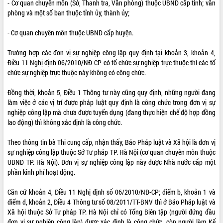
- Cơ quan chuyên môn (Sở, Thanh tra, Văn phòng) thuộc UBND cấp tỉnh; văn
phòng và một số ban thuộc tỉnh ủy, thành ủy;
- Cơ quan chuyên môn thuộc UBND cấp huyện.
Trường hợp các đơn vị sự nghiệp công lập quy định tại khoản 3, khoản 4,
Điều 11 Nghị định 06/2010/NĐ-CP có tổ chức sự nghiệp trực thuộc thì các tổ
chức sự nghiệp trực thuộc này không có công chức.
Đồng thời, khoản 5, Điều 1 Thông tư này cũng quy định, những người đang
làm việc ở các vị trí được pháp luật quy định là công chức trong đơn vị sự
nghiệp công lập mà chưa được tuyển dụng (đang thực hiện chế độ hợp đồng
lao động) thì không xác định là công chức.
Theo thông tin bà Thi cung cấp, nhận thấy, Báo Pháp luật và Xã hội là đơn vị
sự nghiệp công lập thuộc Sở Tư pháp TP. Hà Nội (cơ quan chuyên môn thuộc
UBND TP. Hà Nội). Đơn vị sự nghiệp công lập này được Nhà nước cấp một
phần kinh phí hoạt động.
Căn cứ khoản 4, Điều 11 Nghị định số 06/2010/NĐ-CP; điểm b, khoản 1 và
điểm d, khoản 2, Điều 4 Thông tư số 08/2011/TT-BNV thì ở Báo Pháp luật và
Xã hội thuộc Sở Tư pháp TP. Hà Nội chỉ có Tổng Biên tập (người đứng đầu
đơn vị sự nghiệp công lập) được xác định là công chức, còn người làm Kế