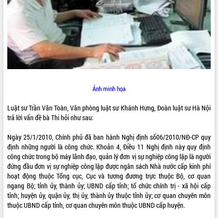
ĐIỂM TIN VĂN BẢN
QUY HOẠCH - KẾ HOẠCH
QUẢNG CÁO
Ảnh minh họa
Luật sư Trần Văn Toàn, Văn phòng luật sư Khánh Hưng, Đoàn luật sư Hà Nội
trả lời vấn đề bà Thi hỏi như sau:
Ngày 25/1/2010, Chính phủ đã ban hành Nghị định số06/2010/NĐ-CP quy
định những người là công chức. Khoản 4, Điều 11 Nghị định này quy định
công chức trong bộ máy lãnh đạo, quản lý đơn vị sự nghiệp công lập là người
đứng đầu đơn vị sự nghiệp công lập được ngân sách Nhà nước cấp kinh phí
hoạt động thuộc Tổng cục, Cục và tương đương trực thuộc Bộ, cơ quan
ngang Bộ; tỉnh ủy, thành ủy; UBND cấp tỉnh; tổ chức chính trị - xã hội cấp
tỉnh; huyện ủy, quận ủy, thị ủy, thành ủy thuộc tỉnh ủy; cơ quan chuyên môn
thuộc UBND cấp tỉnh, cơ quan chuyên môn thuộc UBND cấp huyện.