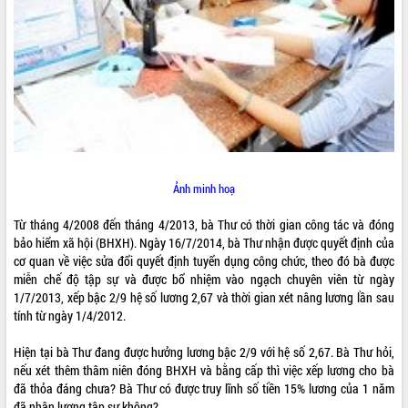
ĐIỂM TIN VĂN BẢN
QUY HOẠCH - KẾ HOẠCH
QUẢNG CÁO
Ảnh minh hoạ
Từ tháng 4/2008 đến tháng 4/2013, bà Thư có thời gian công tác và đóng
bảo hiểm xã hội (BHXH). Ngày 16/7/2014, bà Thư nhận được quyết định của
cơ quan về việc sửa đổi quyết định tuyển dụng công chức, theo đó bà được
miễn chế độ tập sự và được bổ nhiệm vào ngạch chuyên viên từ ngày
1/7/2013, xếp bậc 2/9 hệ số lương 2,67 và thời gian xét nâng lương lần sau
tính từ ngày 1/4/2012.
Hiện tại bà Thư đang được hưởng lương bậc 2/9 với hệ số 2,67. Bà Thư hỏi,
nếu xét thêm thâm niên đóng BHXH và bằng cấp thì việc xếp lương cho bà
đã thỏa đáng chưa? Bà Thư có được truy lĩnh số tiền 15% lương của 1 năm
đã nhận lương tập sự không?