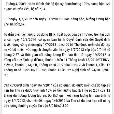
- Tháng 4/2009: Hoàn thành chế độ tập sự được hưởng 100% lương bậc 1/9
ngạch chuyên viên, hệ số 2,34.
- Từ ngày 1/4/2012 đến ngày 1/7/2013: Được nâng bậc, hưởng lương bậc
2/9, hệ số 2,67.
Từ diễn biến tiền lương, có đóng BHXH bắt buộc của bà Thư nêu trên tại đơn
vị cũ, ngày 16/7/2014 cơ quan ban hành Quyết định sửa đổi Quyết định
tuyển dụng công chức ngày 1/7/2013 , theo đó bà Thư được miễn chế độ tập
sự và bổ nhiệm vào ngạch chuyên viên từ ngày 1/7/2013 xếp bậc 2/9 hệ số
lương 2,67 và thời gian xét nâng lương lần sau tính từ ngày 1/4/2012 là
đúng với quy định tại điểm a, khoản 1 Điều 11 Thông tư số 13/2010/TT-BNV;
điểm c, khoản 3, Mục II, Thông tư số 79/2005/TT-BNV và khoản 1, Điều 12
Thông tư số 13/2010/TT-BNV; khoản 1 Điều 22 Nghị định số 24/2010/NĐ-
CP.
Căn cứ Quyết định ngày 16/7/2014 của cơ quan, do được miễn chế độ tập sự
nên bà Thư sẽ được truy lĩnh 15% số tiền lương bậc 2/9 hệ số 2,67 của 12
tháng đã hưởng lương tập sự. Do thời gian xét nâng lương lần sau tính từ
ngày 1/4/2012, cho nên đến ngày 1/4/2015 bà Thư sẽ đủ thời hạn xét nâng
bậc lương thường xuyên lên bậc 3/9 hệ số 3,00.