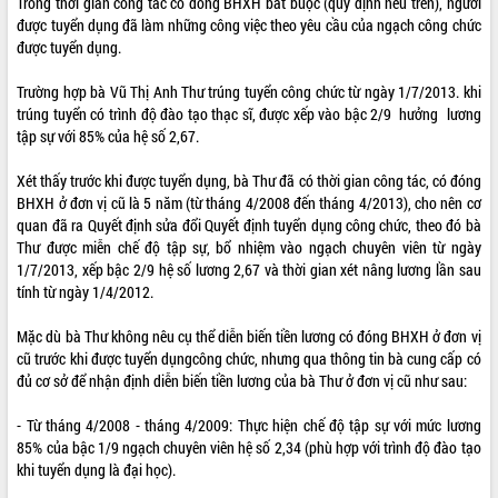
Trong thời gian công tác có đóng BHXH bắt buộc (quy định nêu trên), người
được tuyển dụng đã làm những công việc theo yêu cầu của ngạch công chức
được tuyển dụng.
Trường hợp bà Vũ Thị Anh Thư trúng tuyển công chức từ ngày 1/7/2013. khi
trúng tuyển có trình độ đào tạo thạc sĩ, được xếp vào bậc 2/9 hưởng lương
tập sự với 85% của hệ số 2,67.
Xét thấy trước khi được tuyển dụng, bà Thư đã có thời gian công tác, có đóng
BHXH ở đơn vị cũ là 5 năm (từ tháng 4/2008 đến tháng 4/2013), cho nên cơ
quan đã ra Quyết định sửa đổi Quyết định tuyển dụng công chức, theo đó bà
Thư được miễn chế độ tập sự, bổ nhiệm vào ngạch chuyên viên từ ngày
1/7/2013, xếp bậc 2/9 hệ số lương 2,67 và thời gian xét nâng lương lần sau
tính từ ngày 1/4/2012.
Mặc dù bà Thư không nêu cụ thể diễn biến tiền lương có đóng BHXH ở đơn vị
cũ trước khi được tuyển dụngcông chức, nhưng qua thông tin bà cung cấp có
đủ cơ sở để nhận định diễn biến tiền lương của bà Thư ở đơn vị cũ như sau:
- Từ tháng 4/2008 - tháng 4/2009: Thực hiện chế độ tập sự với mức lương
85% của bậc 1/9 ngạch chuyên viên hệ số 2,34 (phù hợp với trình độ đào tạo
khi tuyển dụng là đại học).