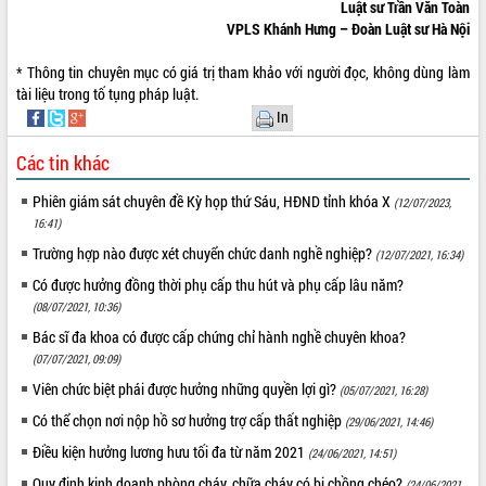
Luật sư Trần Văn Toàn
VPLS Khánh Hưng – Đoàn Luật sư Hà Nội
* Thông tin chuyên mục có giá trị tham khảo với người đọc, không dùng làm
tài liệu trong tố tụng pháp luật.
In
Các tin khác
Phiên giám sát chuyên đề Kỳ họp thứ Sáu, HĐND tỉnh khóa X
(12/07/2023,
16:41)
Trường hợp nào được xét chuyển chức danh nghề nghiệp?
(12/07/2021, 16:34)
Có được hưởng đồng thời phụ cấp thu hút và phụ cấp lâu năm?
(08/07/2021, 10:36)
Bác sĩ đa khoa có được cấp chứng chỉ hành nghề chuyên khoa?
(07/07/2021, 09:09)
Viên chức biệt phái được hưởng những quyền lợi gì?
(05/07/2021, 16:28)
Có thể chọn nơi nộp hồ sơ hưởng trợ cấp thất nghiệp
(29/06/2021, 14:46)
Điều kiện hưởng lương hưu tối đa từ năm 2021
(24/06/2021, 14:51)
Quy định kinh doanh phòng cháy, chữa cháy có bị chồng chéo?
(24/06/2021,