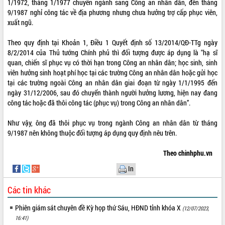
1/1972, tháng 1/1977 chuyển ngành sang Công an nhân dân, đến tháng
9/1987 nghỉ công tác về địa phương nhưng chưa hưởng trợ cấp phục viên,
ĐIỂM TIN VĂN BẢN
xuất ngũ.
QUY HOẠCH - KẾ HOẠCH
Theo quy định tại Khoản 1, Điều 1 Quyết định số 13/2014/QĐ-TTg ngày
8/2/2014 của Thủ tướng Chính phủ thì đối tượng được áp dụng là "hạ sĩ
QUẢNG CÁO
quan, chiến sĩ phục vụ có thời hạn trong Công an nhân dân; học sinh, sinh
viên hưởng sinh hoạt phí học tại các trường Công an nhân dân hoặc gửi học
tại các trường ngoài Công an nhân dân giai đoạn từ ngày 1/1/1995 đến
ngày 31/12/2006, sau đó chuyển thành người hưởng lương, hiện nay đang
công tác hoặc đã thôi công tác (phục vụ) trong Công an nhân dân”.
Như vậy, ông đã thôi phục vụ trong ngành Công an nhân dân từ tháng
9/1987 nên không thuộc đối tượng áp dụng quy định nêu trên.
Theo chinhphu.vn
In
Các tin khác
Phiên giám sát chuyên đề Kỳ họp thứ Sáu, HĐND tỉnh khóa X
(12/07/2023,
16:41)