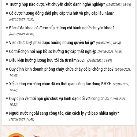
Trường hợp nào được xét chuyển chức danh nghề nghiệp?
(12/07/2021, 16:34)
Có được hưởng đồng thời phụ cấp thu hút và phụ cấp lâu năm?
(08/07/2021, 10:36)
Bác sĩ đa khoa có được cấp chứng chỉ hành nghề chuyên khoa?
(07/07/2021, 09:09)
Viên chức biệt phái được hưởng những quyền lợi gì?
(05/07/2021, 16:28)
Có thể chọn nơi nộp hồ sơ hưởng trợ cấp thất nghiệp
(29/06/2021, 14:46)
Điều kiện hưởng lương hưu tối đa từ năm 2021
(24/06/2021, 14:51)
Quy định kinh doanh phòng cháy, chữa cháy có bị chồng chéo?
(24/06/2021,
14:50)
Xếp lương với công chức đã có thời gian công tác đóng BHXH
(22/06/2021,
14:37)
Quy định về thời hạn giữ chức vụ lãnh đạo đối với công chức
(21/06/2021,
15:22)
Người nước ngoài sang công tác, cần cách ly y tế bao nhiêu ngày?
(18/06/2021, 14:42)