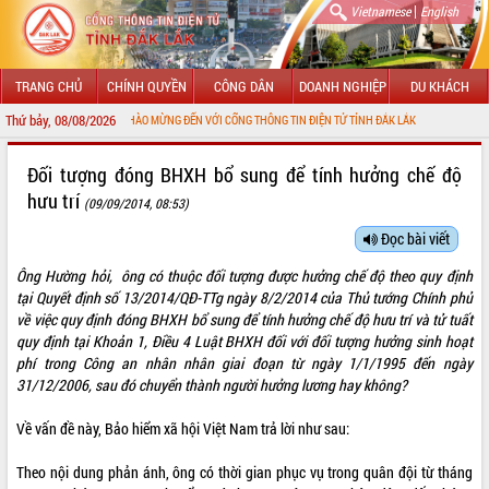
|
Vietnamese
English
TRANG CHỦ
CHÍNH QUYỀN
CÔNG DÂN
DOANH NGHIỆP
DU KHÁCH
Thứ bảy, 08/08/2026
CHÀO MỪNG ĐẾN VỚI CỔNG THÔNG TIN ĐIỆN TỬ TỈNH ĐẮK LẮK
GIỚI THIỆU
Đối tượng đóng BHXH bổ sung để tính hưởng chế độ
hưu trí
(09/09/2014, 08:53)
LÃNH ĐẠO UBND TỈNH
Đọc bài viết
TIN TỨC SỰ KIỆN
Ông Hường hỏi, ông có thuộc đối tượng được hưởng chế độ theo quy định
SỞ, BAN, NGÀNH
tại Quyết định số 13/2014/QĐ-TTg ngày 8/2/2014 của Thủ tướng Chính phủ
về việc quy định đóng BHXH bổ sung để tính hưởng chế độ hưu trí và tử tuất
UBND CÁC XÃ, PHƯỜNG
quy định tại Khoản 1, Điều 4 Luật BHXH đối với đối tượng hưởng sinh hoạt
phí trong Công an nhân nhân giai đoạn từ ngày 1/1/1995 đến ngày
31/12/2006, sau đó chuyển thành người hưởng lương hay không?
THÔNG TIN CHỈ ĐẠO ĐIỀU HÀNH
Về vấn đề này, Bảo hiểm xã hội Việt Nam trả lời như sau:
HỆ THỐNG VĂN BẢN
Theo nội dung phản ánh, ông có thời gian phục vụ trong quân đội từ tháng
VĂN BẢN HĐND TỈNH