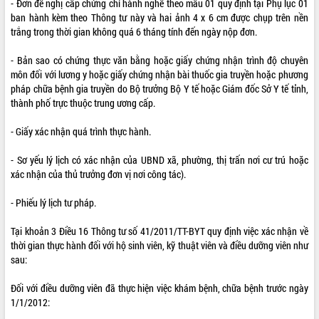
- Đơn đề nghị cấp chứng chỉ hành nghề theo mẫu 01 quy định tại Phụ lục 01
ban hành kèm theo Thông tư này và hai ảnh 4 x 6 cm được chụp trên nền
ĐIỂM TIN VĂN BẢN
trắng trong thời gian không quá 6 tháng tính đến ngày nộp đơn.
QUY HOẠCH - KẾ HOẠCH
- Bản sao có chứng thực văn bằng hoặc giấy chứng nhận trình độ chuyên
môn đối với lương y hoặc giấy chứng nhận bài thuốc gia truyền hoặc phương
QUẢNG CÁO
pháp chữa bệnh gia truyền do Bộ trưởng Bộ Y tế hoặc Giám đốc Sở Y tế tỉnh,
thành phố trực thuộc trung ương cấp.
- Giấy xác nhận quá trình thực hành.
- Sơ yếu lý lịch có xác nhận của UBND xã, phường, thị trấn nơi cư trú hoặc
xác nhận của thủ trưởng đơn vị nơi công tác).
- Phiếu lý lịch tư pháp.
Tại khoản 3 Điều 16 Thông tư số 41/2011/TT-BYT quy định việc xác nhận về
thời gian thực hành đối với hộ sinh viên, kỹ thuật viên và điều dưỡng viên như
sau:
Đối với điều dưỡng viên đã thực hiện việc khám bệnh, chữa bệnh trước ngày
1/1/2012: