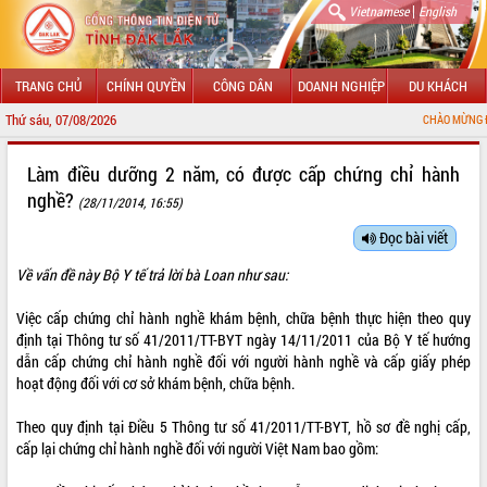
|
Vietnamese
English
TRANG CHỦ
CHÍNH QUYỀN
CÔNG DÂN
DOANH NGHIỆP
DU KHÁCH
Thứ sáu, 07/08/2026
CHÀO MỪNG ĐẾN VỚI C
GIỚI THIỆU
Làm điều dưỡng 2 năm, có được cấp chứng chỉ hành
nghề?
(28/11/2014, 16:55)
LÃNH ĐẠO UBND TỈNH
Đọc bài viết
TIN TỨC SỰ KIỆN
Về vấn đề này Bộ Y tế trả lời bà Loan như sau:
SỞ, BAN, NGÀNH
Việc cấp chứng chỉ hành nghề khám bệnh, chữa bệnh thực hiện theo quy
UBND CÁC XÃ, PHƯỜNG
định tại Thông tư số 41/2011/TT-BYT ngày 14/11/2011 của Bộ Y tế hướng
dẫn cấp chứng chỉ hành nghề đối với người hành nghề và cấp giấy phép
hoạt động đối với cơ sở khám bệnh, chữa bệnh.
THÔNG TIN CHỈ ĐẠO ĐIỀU HÀNH
Theo quy định tại Điều 5 Thông tư số 41/2011/TT-BYT, hồ sơ đề nghị cấp,
HỆ THỐNG VĂN BẢN
cấp lại chứng chỉ hành nghề đối với người Việt Nam bao gồm:
VĂN BẢN HĐND TỈNH