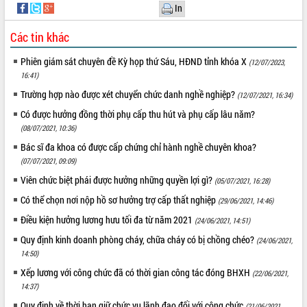
In
Các tin khác
Phiên giám sát chuyên đề Kỳ họp thứ Sáu, HĐND tỉnh khóa X
(12/07/2023,
16:41)
Trường hợp nào được xét chuyển chức danh nghề nghiệp?
(12/07/2021, 16:34)
Có được hưởng đồng thời phụ cấp thu hút và phụ cấp lâu năm?
(08/07/2021, 10:36)
Bác sĩ đa khoa có được cấp chứng chỉ hành nghề chuyên khoa?
(07/07/2021, 09:09)
Viên chức biệt phái được hưởng những quyền lợi gì?
(05/07/2021, 16:28)
Có thể chọn nơi nộp hồ sơ hưởng trợ cấp thất nghiệp
(29/06/2021, 14:46)
Điều kiện hưởng lương hưu tối đa từ năm 2021
(24/06/2021, 14:51)
Quy định kinh doanh phòng cháy, chữa cháy có bị chồng chéo?
(24/06/2021,
14:50)
Xếp lương với công chức đã có thời gian công tác đóng BHXH
(22/06/2021,
14:37)
Quy định về thời hạn giữ chức vụ lãnh đạo đối với công chức
(21/06/2021,