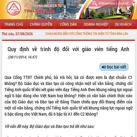
|
Vietnamese
English
TRANG CHỦ
CHÍNH QUYỀN
CÔNG DÂN
DOANH NGHIỆP
DU KHÁCH
Thứ sáu, 07/08/2026
CHÀO MỪNG ĐẾN VỚI CỔNG THÔNG TIN ĐIỆN TỬ TỈNH ĐẮK LẮK
GIỚI THIỆU
Quy định về trình độ đối với giáo viên tiếng Anh
(28/11/2014, 16:57)
LÃNH ĐẠO UBND TỈNH
Đọc bài viết
TIN TỨC SỰ KIỆN
Qua Cổng TTĐT Chính phủ, bà Hà hỏi, bà có được xem là đạt chuẩn C1
SỞ, BAN, NGÀNH
không? Bộ Giáo dục và Đào tạo có công nhận một số văn bằng, chứng chỉ
Tiếng Anh quốc tế khi xét giáo viên dạy Tiếng Anh theo khung năng lực ngoại
UBND CÁC XÃ, PHƯỜNG
ngữ 6 bậc dùng cho Việt Nam hay không? Hiện có văn bản chính thức nào
của Bộ Giáo dục và Đào tạo về Bảng Tham chiếu quy đổi thang điểm của
một số văn bằng, chứng chỉ Tiếng Anh quốc tế với khung năng lực ngoại ngữ
THÔNG TIN CHỈ ĐẠO ĐIỀU HÀNH
6 bậc dùng cho Việt Nam, đủ 6 bậc từ A1 đến C2 không?
HỆ THỐNG VĂN BẢN
Về vấn đề này, Bộ Giáo dục và Đào tạo trả lời như sau:
VĂN BẢN HĐND TỈNH