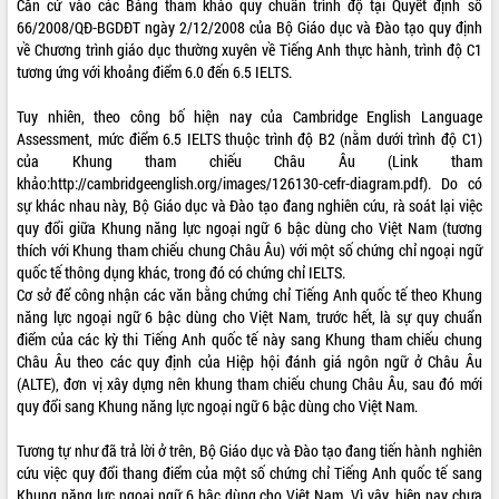
Căn cứ vào các Bảng tham khảo quy chuẩn trình độ tại Quyết định số
66/2008/QĐ-BGDĐT ngày 2/12/2008 của Bộ Giáo dục và Đào tạo quy định
ĐIỂM TIN VĂN BẢN
về Chương trình giáo dục thường xuyên về Tiếng Anh thực hành, trình độ C1
tương ứng với khoảng điểm 6.0 đến 6.5 IELTS.
QUY HOẠCH - KẾ HOẠCH
Tuy nhiên, theo công bố hiện nay của Cambridge English Language
QUẢNG CÁO
Assessment, mức điểm 6.5 IELTS thuộc trình độ B2 (nằm dưới trình độ C1)
của Khung tham chiếu Châu Âu (Link tham
khảo:http://cambridgeenglish.org/images/126130-cefr-diagram.pdf). Do có
sự khác nhau này, Bộ Giáo dục và Đào tạo đang nghiên cứu, rà soát lại việc
quy đổi giữa Khung năng lực ngoại ngữ 6 bậc dùng cho Việt Nam (tương
thích với Khung tham chiếu chung Châu Âu) với một số chứng chỉ ngoại ngữ
quốc tế thông dụng khác, trong đó có chứng chỉ IELTS.
Cơ sở để công nhận các văn bằng chứng chỉ Tiếng Anh quốc tế theo Khung
năng lực ngoại ngữ 6 bậc dùng cho Việt Nam, trước hết, là sự quy chuẩn
điểm của các kỳ thi Tiếng Anh quốc tế này sang Khung tham chiếu chung
Châu Âu theo các quy định của Hiệp hội đánh giá ngôn ngữ ở Châu Âu
(ALTE), đơn vị xây dựng nên khung tham chiếu chung Châu Âu, sau đó mới
quy đổi sang Khung năng lực ngoại ngữ 6 bậc dùng cho Việt Nam.
Tương tự như đã trả lời ở trên, Bộ Giáo dục và Đào tạo đang tiến hành nghiên
cứu việc quy đổi thang điểm của một số chứng chỉ Tiếng Anh quốc tế sang
Khung năng lực ngoại ngữ 6 bậc dùng cho Việt Nam. Vì vậy, hiện nay chưa