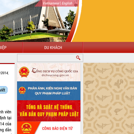
|
Vietnamese
English
IỆP
DU KHÁCH
/2014,
viết
nh viên
ịnh tại
014 của
ớng dẫn