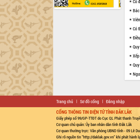
Có 
Bác
Viên
Có t
Điề
Quy
Xếp
Quy 
Ngườ
Trang chủ
Sơ đồ cổng
Đăng nhập
CỔNG THÔNG TIN ĐIỆN TỬ TỈNH ĐẮK LẮK
Giấy phép số 99/GP-TTĐT do Cục QL Phát thanh Truyề
Cơ quan chủ quản: Ủy ban nhân dân tỉnh Đắk Lắk
Cơ quan thường trực: Văn phòng UBND tỉnh - 09 Lê Du
Ghi rõ nguồn tin "http://daklak.gov.vn" khi phát hành 