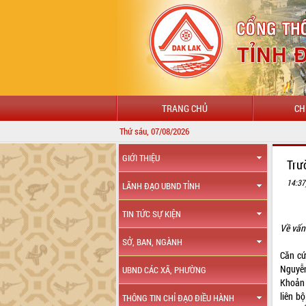
TRANG CHỦ
CH
Thứ sáu, 07/08/2026
GIỚI THIỆU
Trư
14:37
LÃNH ĐẠO UBND TỈNH
TIN TỨC SỰ KIỆN
Về vấn
SỞ, BAN, NGÀNH
Căn cứ
Nguyễn
UBND CÁC XÃ, PHƯỜNG
Khoản 
liên b
THÔNG TIN CHỈ ĐẠO ĐIỀU HÀNH