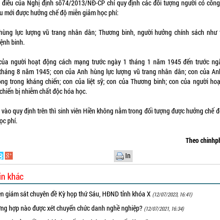
 điều của Nghị định số74/2013/NĐ-CP chỉ quy định các đối tượng người có công
u mới được hưởng chế độ miễn giảm học phí:
hùng lực lượng vũ trang nhân dân; Thương binh, người hưởng chính sách như
Bệnh binh.
của người hoạt động cách mạng trước ngày 1 tháng 1 năm 1945 đến trước ng
tháng 8 năm 1945; con của Anh hùng lực lượng vũ trang nhân dân; con của A
ng trong kháng chiến; con của liệt sỹ; con của Thương binh; con của người ho
chiến bị nhiễm chất độc hóa học.
 vào quy định trên thì sinh viên Hiền không nằm trong đối tượng được hưởng chế đ
ọc phí.
Theo chinhp
In
in khác
ên giám sát chuyên đề Kỳ họp thứ Sáu, HĐND tỉnh khóa X
(12/07/2023, 16:41)
ờng hợp nào được xét chuyển chức danh nghề nghiệp?
(12/07/2021, 16:34)