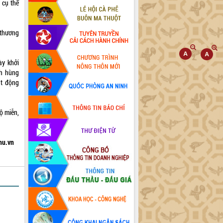
 cụ thể
 thương
ày khởi
nh hùng
ạt động
ộ miễn,
hu.vn