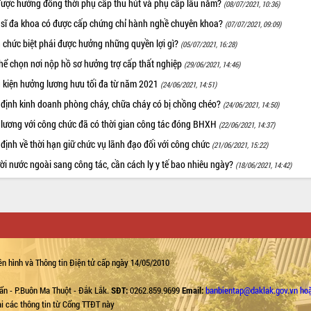
được hưởng đồng thời phụ cấp thu hút và phụ cấp lâu năm?
(08/07/2021, 10:36)
 sĩ đa khoa có được cấp chứng chỉ hành nghề chuyên khoa?
(07/07/2021, 09:09)
 chức biệt phái được hưởng những quyền lợi gì?
(05/07/2021, 16:28)
hể chọn nơi nộp hồ sơ hưởng trợ cấp thất nghiệp
(29/06/2021, 14:46)
u kiện hưởng lương hưu tối đa từ năm 2021
(24/06/2021, 14:51)
 định kinh doanh phòng cháy, chữa cháy có bị chồng chéo?
(24/06/2021, 14:50)
 lương với công chức đã có thời gian công tác đóng BHXH
(22/06/2021, 14:37)
định về thời hạn giữ chức vụ lãnh đạo đối với công chức
(21/06/2021, 15:22)
i nước ngoài sang công tác, cần cách ly y tế bao nhiêu ngày?
(18/06/2021, 14:42)
n hình và Thông tin Điện tử cấp ngày 14/05/2010
ẩn - P.Buôn Ma Thuột - Đắk Lắk.
SĐT:
0262.859.9699
Email:
banbientap@daklak.gov.vn ho
lại các thông tin từ Cổng TTĐT này