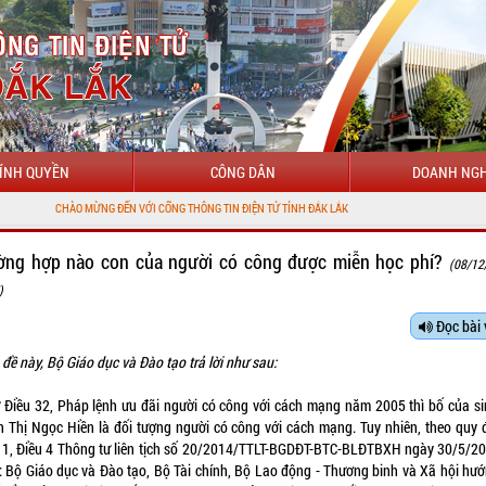
ÍNH QUYỀN
CÔNG DÂN
DOANH NGH
CHÀO MỪNG ĐẾN VỚI CỔNG THÔNG TIN ĐIỆN TỬ TỈNH ĐẮK LẮK
ờng hợp nào con của người có công được miễn học phí?
(08/12
)
Đọc bài 
 đề này, Bộ Giáo dục và Đào tạo trả lời như sau:
 Điều 32, Pháp lệnh ưu đãi người có công với cách mạng năm 2005 thì bố của si
 Thị Ngọc Hiền là đối tượng người có công với cách mạng. Tuy nhiên, theo quy đ
1, Điều 4 Thông tư liên tịch số 20/2014/TTLT-BGDĐT-BTC-BLĐTBXH ngày 30/5/2
ộ: Bộ Giáo dục và Đào tạo, Bộ Tài chính, Bộ Lao động - Thương binh và Xã hội hư