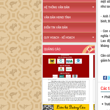
một số
như sa
HỆ THỐNG VĂN BẢN
- Anh 
VĂN BẢN HĐND TỈNH
binh; 
ĐIỂM TIN VĂN BẢN
- Con 
nghĩa 
QUY HOẠCH - KẾ HOẠCH
Lao độ
kháng 
QUẢNG CÁO
Căn cứ
giảm h
Các t
Phi
Trư