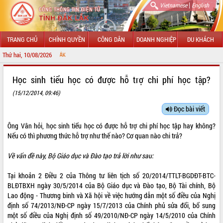
|
Vietnamese
English
TRANG CHỦ
CHÍNH QUYỀN
CÔNG DÂN
DOANH NGHIỆP
DU KHÁCH
Thứ hai, 10/08/2026
CHÀO M
GIỚI THIỆU
Học sinh tiểu học có được hỗ trợ chi phí học tập?
(15/12/2014, 09:46)
LÃNH ĐẠO UBND TỈNH
Đọc bài viết
TIN TỨC SỰ KIỆN
Ông Vân hỏi, học sinh tiểu học có được hỗ trợ chi phí học tập hay không?
SỞ, BAN, NGÀNH
Nếu có thì phương thức hỗ trợ như thế nào? Cơ quan nào chi trả?
UBND CÁC XÃ, PHƯỜNG
Về vấn đề này, Bộ Giáo dục và Đào tạo trả lời như sau:
Tại khoản 2 Điều 2 của Thông tư liên tịch số 20/2014/TTLT-BGDĐT-BTC-
THÔNG TIN CHỈ ĐẠO ĐIỀU HÀNH
BLĐTBXH ngày 30/5/2014 của Bộ Giáo dục và Đào tạo, Bộ Tài chính, Bộ
Lao động - Thương binh và Xã hội về việc hướng dẫn một số điều của Nghị
HỆ THỐNG VĂN BẢN
định số 74/2013/NĐ-CP ngày 15/7/2013 của Chính phủ sửa đổi, bổ sung
một số điều của Nghị định số 49/2010/NĐ-CP ngày 14/5/2010 của Chính
VĂN BẢN HĐND TỈNH