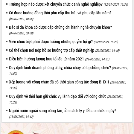
Trường hợp nào được xét chuyển chức danh nghề nghiệp?
(12/07/2021, 16:34)
Có được hưởng đồng thời phụ cấp thu hút và phụ cấp lâu năm?
(08/07/2021, 10:36)
Bác sĩ đa khoa có được cấp chứng chỉ hành nghề chuyên khoa?
(07/07/2021, 09:09)
Viên chức biệt phái được hưởng những quyền lợi gì?
(05/07/2021, 16:28)
Có thể chọn nơi nộp hồ sơ hưởng trợ cấp thất nghiệp
(29/06/2021, 14:46)
Điều kiện hưởng lương hưu tối đa từ năm 2021
(24/06/2021, 14:51)
Quy định kinh doanh phòng cháy, chữa cháy có bị chồng chéo?
(24/06/2021,
14:50)
Xếp lương với công chức đã có thời gian công tác đóng BHXH
(22/06/2021,
14:37)
Quy định về thời hạn giữ chức vụ lãnh đạo đối với công chức
(21/06/2021,
15:22)
Người nước ngoài sang công tác, cần cách ly y tế bao nhiêu ngày?
(18/06/2021, 14:42)