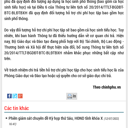
phủ đã quy định đối tượng áp dụng là học sinh phổ thông (bao gồm cả học
sinh tiểu học) và tại Điều 6 của Thông tư liên tịch số 20/2014/TTLT-BGDĐT-
ĐIỂM TIN VĂN BẢN
BTC-BLĐTBXH đã quy định đối tượng hỗ trợ chi phí học tập bao gồm học
sinh phổ thông.
QUY HOẠCH - KẾ HOẠCH
Do vậy đối tượng hỗ trợ chi phí học tập sẽ bao gồm cả học sinh tiểu học. Tuy
QUẢNG CÁO
nhiên, khi ban hành Thông tư đã thiếu hướng dẫn về cơ quan chi trả. Hiện
nay, Bộ Giáo dục và Đào tạo đang phối hợp với Bộ Tài chính, Bộ Lao động -
Thương binh và Xã hội để thực hiện sửa đổi, bổ sung Thông tư liên tịch số
20/2014/TTLT-BGDĐT-BTC-BLĐTBXH nhằm khắc phục những bất cập như
trên.
Về trách nhiệm chi trả tiền hỗ trợ chi phí học tập cho học sinh tiểu học là của
Phòng Giáo dục và Đào tạo hoặc uỷ quyền cho cơ sở giáo dục chi trả.
Theo chinhphu.vn
In
Các tin khác
Phiên giám sát chuyên đề Kỳ họp thứ Sáu, HĐND tỉnh khóa X
(12/07/2023,
16:41)