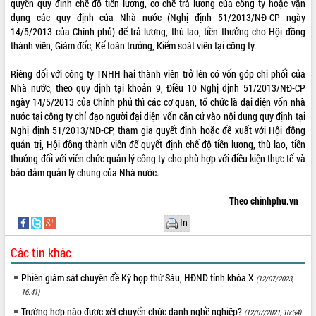
quyền quy định chế độ tiền lương, cơ chế trả lương của công ty hoặc vận
dụng các quy định của Nhà nước (Nghị định 51/2013/NĐ-CP ngày
ĐIỂM TIN VĂN BẢN
14/5/2013 của Chính phủ) để trả lương, thù lao, tiền thưởng cho Hội đồng
thành viên, Giám đốc, Kế toán trưởng, Kiểm soát viên tại công ty.
QUY HOẠCH - KẾ HOẠCH
Riêng đối với công ty TNHH hai thành viên trở lên có vốn góp chi phối của
QUẢNG CÁO
Nhà nước, theo quy định tại khoản 9, Điều 10 Nghị định 51/2013/NĐ-CP
ngày 14/5/2013 của Chính phủ thì các cơ quan, tổ chức là đại diện vốn nhà
nước tại công ty chỉ đạo người đại diện vốn căn cứ vào nội dung quy định tại
Nghị định 51/2013/NĐ-CP, tham gia quyết định hoặc đề xuất với Hội đồng
quản trị, Hội đồng thành viên để quyết định chế độ tiền lương, thù lao, tiền
thưởng đối với viên chức quản lý công ty cho phù hợp với điều kiện thực tế và
bảo đảm quản lý chung của Nhà nước.
Theo chinhphu.vn
In
Các tin khác
Phiên giám sát chuyên đề Kỳ họp thứ Sáu, HĐND tỉnh khóa X
(12/07/2023,
16:41)
Trường hợp nào được xét chuyển chức danh nghề nghiệp?
(12/07/2021, 16:34)