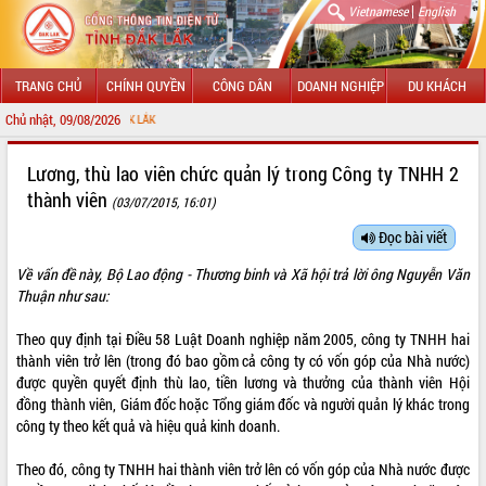
|
Vietnamese
English
TRANG CHỦ
CHÍNH QUYỀN
CÔNG DÂN
DOANH NGHIỆP
DU KHÁCH
Chủ nhật, 09/08/2026
CHÀO
GIỚI THIỆU
Lương, thù lao viên chức quản lý trong Công ty TNHH 2
thành viên
(03/07/2015, 16:01)
LÃNH ĐẠO UBND TỈNH
Đọc bài viết
TIN TỨC SỰ KIỆN
Về vấn đề này, Bộ Lao động - Thương binh và Xã hội trả lời ông Nguyễn Văn
SỞ, BAN, NGÀNH
Thuận như sau:
UBND CÁC XÃ, PHƯỜNG
Theo quy định tại Điều 58 Luật Doanh nghiệp năm 2005, công ty TNHH hai
thành viên trở lên (trong đó bao gồm cả công ty có vốn góp của Nhà nước)
được quyền quyết định thù lao, tiền lương và thưởng của thành viên Hội
THÔNG TIN CHỈ ĐẠO ĐIỀU HÀNH
đồng thành viên, Giám đốc hoặc Tổng giám đốc và người quản lý khác trong
công ty theo kết quả và hiệu quả kinh doanh.
HỆ THỐNG VĂN BẢN
Theo đó, công ty TNHH hai thành viên trở lên có vốn góp của Nhà nước được
VĂN BẢN HĐND TỈNH