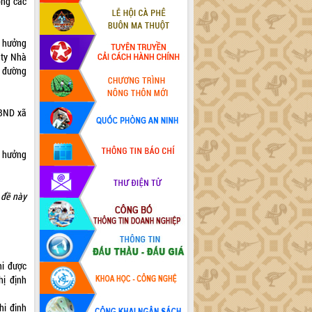
ong các
g hưởng
 ty Nhà
ý đường
UBND xã
n hưởng
 đề này
hi được
hị định
hị định