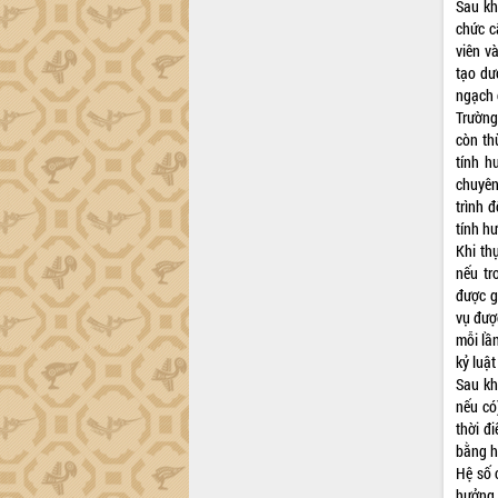
Sau kh
chức c
viên v
tạo dư
ngạch 
Trường
còn th
tính h
chuyên
trình 
tính h
Khi th
nếu tr
được g
vụ được
mỗi lầ
kỷ luật
Sau kh
nếu có
thời đ
bằng h
Hệ số 
hưởng 