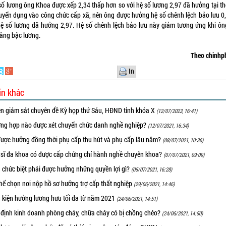
số lương ông Khoa được xếp 2,34 thấp hơn so với hệ số lương 2,97 đã hưởng tại th
uyển dụng vào công chức cấp xã, nên ông được hưởng hệ số chênh lệch bảo lưu 0
ệ số lương đã hưởng 2,97. Hệ số chênh lệch bảo lưu này giảm tương ứng khi ô
âng bậc lương.
Theo chinhp
In
in khác
ên giám sát chuyên đề Kỳ họp thứ Sáu, HĐND tỉnh khóa X
(12/07/2023, 16:41)
ờng hợp nào được xét chuyển chức danh nghề nghiệp?
(12/07/2021, 16:34)
được hưởng đồng thời phụ cấp thu hút và phụ cấp lâu năm?
(08/07/2021, 10:36)
 sĩ đa khoa có được cấp chứng chỉ hành nghề chuyên khoa?
(07/07/2021, 09:09)
 chức biệt phái được hưởng những quyền lợi gì?
(05/07/2021, 16:28)
hể chọn nơi nộp hồ sơ hưởng trợ cấp thất nghiệp
(29/06/2021, 14:46)
u kiện hưởng lương hưu tối đa từ năm 2021
(24/06/2021, 14:51)
 định kinh doanh phòng cháy, chữa cháy có bị chồng chéo?
(24/06/2021, 14:50)