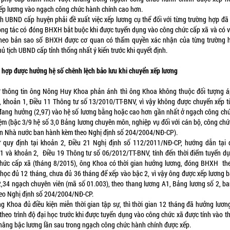
ếp lương vào ngạch công chức hành chính cao hơn.
ch UBND cấp huyện phải đề xuất việc xếp lương cụ thể đối với từng trường hợp đã 
ông tác có đóng BHXH bắt buộc khi được tuyển dụng vào công chức cấp xã và có 
heo bản sao sổ BHXH được cơ quan có thẩm quyền xác nhận của từng trường 
hủ tịch UBND cấp tỉnh thống nhất ý kiến trước khi quyết định.
 hợp được hưởng hệ số chênh lệch bảo lưu khi chuyển xếp lương
 thông tin ông Nông Huy Khoa phản ánh thì ông Khoa không thuộc đối tượng 
, khoản 1, Điều 11 Thông tư số 13/2010/TT-BNV, vì vậy không được chuyển xếp t
đang hưởng (2,97) vào hệ số lương bằng hoặc cao hơn gần nhất ở ngạch công ch
ệm (bậc 3/9 hệ số 3,0 Bảng lương chuyên môn, nghiệp vụ đối với cán bộ, công chứ
n Nhà nước ban hành kèm theo Nghị định số 204/2004/NĐ-CP).
 quy định tại khoản 2, Điều 21 Nghị định số 112/2011/NĐ-CP, hướng dẫn tại 
1 và khoản 2, Điều 19 Thông tư số 06/2012/TT-BNV, tính đến thời điểm tuyển d
hức cấp xã (tháng 8/2015), ông Khoa có thời gian hưởng lương, đóng BHXH the
 học đủ 12 tháng, chưa đủ 36 tháng để xếp vào bậc 2, vì vậy ông được xếp lương b
2,34 ngạch chuyên viên (mã số 01.003), theo thang lương A1, Bảng lương số 2, b
eo Nghị định số 204/2004/NĐ-CP.
g Khoa đủ điều kiện miễn thời gian tập sự, thì thời gian 12 tháng đã hưởng lươn
heo trình độ đại học trước khi được tuyển dụng vào công chức xã được tính vào th
 nâng bậc lương lần sau trong ngạch công chức hành chính được xếp.