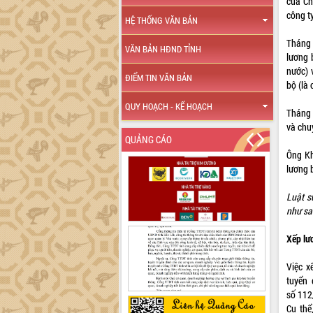
của Ch
công t
HỆ THỐNG VĂN BẢN
Tháng 
VĂN BẢN HĐND TỈNH
lương 
nước) 
ĐIỂM TIN VĂN BẢN
bộ (là
QUY HOẠCH - KẾ HOẠCH
Tháng 
và chu
QUẢNG CÁO
Ông Kh
lương 
Luật s
như sa
Xếp lư
Việc x
tuyển 
số 112
Cụ thể