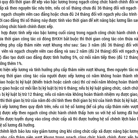
i quy đổi thời gian để xếp vào bậc lương trong ngạch công chức hành chính đối v
ấp xã theo nguyên tắc nêu trên, nếu có số tháng chưa đủ 36 tháng đối với ngạch
à ngạch chuyên viên cao đẳng hoặc chưa đủ 24 tháng đối với ngạch yêu cầu trình
ới cao đẳng thì số tháng này được tính vào thời gian để xét nâng bậc lương lần sa
công chức hành chính được xếp.
 hợp được tính xếp vào bậc lương cuối cùng trong ngạch công chức hành chính
ừa thời gian công tác có đóng BHXH bắt buộc thì thời gian công tác còn thừa n
ưởng phụ cấp thâm niên vượt khung như sau: Sau 3 năm (đủ 36 tháng) đối vớ
 viên và ngạch chuyên viên cao đẳng và sau 2 năm (đủ 24 tháng) đối với ngạch 
độ đào tạo dưới cao đẳng được tính hưởng 5%, cứ mỗi năm tiếp theo (đủ 12 thán
ưởng thêm 1%.
ực hiện xếp lương và tính hưởng phụ cấp thâm niên vượt khung, theo nguyên tắc nê
ong thời gian công tác của người được xếp lương có năm không hoàn thành n
iao hoặc bị kỷ luật (khiển trách hoặc cảnh cáo) thì cứ mỗi năm không hoàn thàn
 giao hoặc cứ mỗi lần bị kỷ luật bị trừ 6 tháng; nếu bị kỷ luật giáng chức, cách chứ
n bị kỷ luật bị trừ 12 tháng; nếu có năm vừa không hoàn thành nhiệm vụ được giao,
 thì thời gian bị trừ của năm đó chỉ tính theo thời gian bị trừ của hình thức bị kỷ luật
i xếp lương theo quy định trên, nếu có hệ số lương (kể cả phụ cấp thâm niên vượ
) được xếp theo ngạch công chức hành chính thấp hơn so với hệ số lương đã hư
iểm được tuyển dụng vào công chức cấp xã thì được hưởng hệ số chênh lệch bảo 
ệ số lương đã hưởng.
chênh lệch bảo lưu này giảm tương ứng khi công chức cấp xã được nâng bậc lươn
phụ cấp thâm niên vượt khung trong ngạch công chức hành chính được xếp h