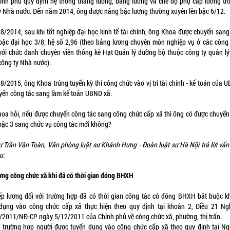
ính phủ quy định hệ thống thang lương, bảng lương và chế độ phụ cấp lương tr
y Nhà nước. Đến năm 2014, ông được nâng bậc lương thường xuyên lên bậc 6/12.
8/2014, sau khi tốt nghiệp đại học kinh tế tài chính, ông Khoa được chuyển san
bậc đại học 3/8; hệ số 2,96 (theo bảng lương chuyên môn nghiệp vụ ở các công
với chức danh chuyên viên thống kê Hạt Quản lý đường bộ thuộc công ty quản l
 công ty Nhà nước).
8/2015, ông Khoa trúng tuyển kỳ thi công chức vào vị trí tài chính - kế toán của 
yển công tác sang làm kế toán UBND xã.
oa hỏi, nếu được chuyển công tác sang công chức cấp xã thì ông có được chuyể
bậc 3 sang chức vụ công tác mới không?
ư Trần Văn Toàn, Văn phòng luật sư Khánh Hưng - Đoàn luật sư Hà Nội trả lời vấn
u:
ơng công chức xã khi đã có thời gian đóng BHXH
ếp lương đối với trường hợp đã có thời gian công tác có đóng BHXH bắt buộc k
dụng vào công chức cấp xã thực hiện theo quy định tại khoản 2, Điều 21 Ng
/2011/NĐ-CP ngày 5/12/2011 của Chính phủ về công chức xã, phường, thị trấn.
, trường hợp người được tuyển dụng vào công chức cấp xã theo quy định tại Ng