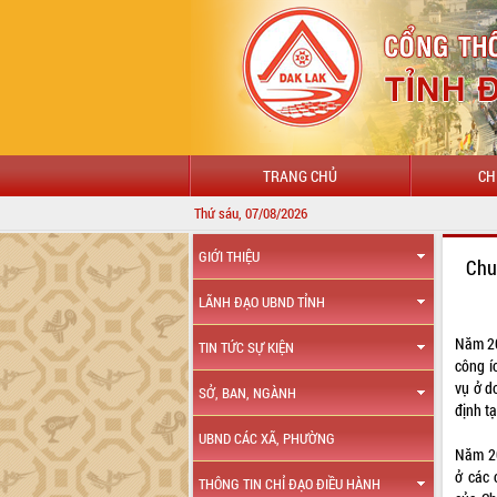
TRANG CHỦ
CH
Thứ sáu, 07/08/2026
GIỚI THIỆU
Chu
LÃNH ĐẠO UBND TỈNH
Năm 20
TIN TỨC SỰ KIỆN
công í
vụ ở d
SỞ, BAN, NGÀNH
định t
UBND CÁC XÃ, PHƯỜNG
Năm 20
ở các 
THÔNG TIN CHỈ ĐẠO ĐIỀU HÀNH