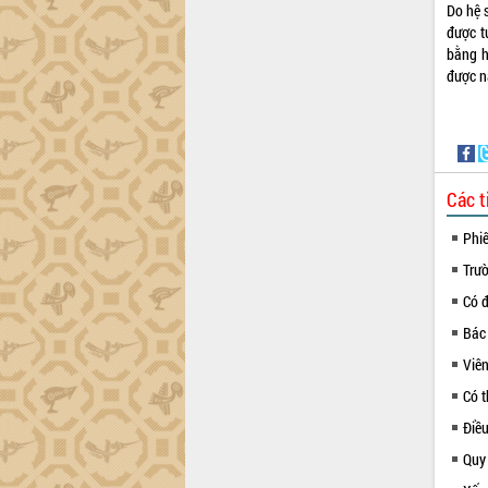
Do hệ 
được t
bằng h
được n
Các t
Phi
Trư
Có 
Bác
Viên
Có t
Điề
Quy