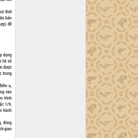
có thời
văn bản
hợp) đề
áp dụng
ừ hệ số
ức được
c trong
điểm a,
ụng vào
o trình
ậc 1/9,
an hành
g, đóng
ời gian