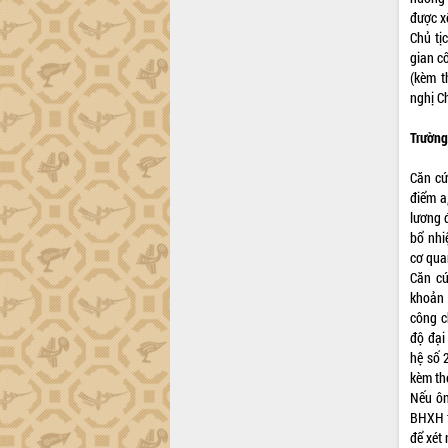
được x
Chủ tị
gian c
(kèm t
nghị C
Trường
Căn cứ
điểm a
lương 
bổ nhi
cơ qua
Căn cứ
khoản 
công c
độ đại
hệ số 
kèm th
Nếu ôn
BHXH t
để xét