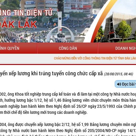
ÍNH QUYỀN
CÔNG DÂN
DOANH NGH
CHÀO MỪNG ĐẾN VỚI CỔNG THÔNG TIN ĐIỆN TỬ TỈNH ĐẮK LẮK
yển xếp lương khi trúng tuyển công chức cấp xã
(28/08/2015, 08:46)
Đọc bài 
02, ông Khoa tốt nghiệp trung cấp kế toán và đi làm tại một công ty Nhà nước ho
ch, hưởng lương bậc 1/12, hệ số 1,46 Bảng lương viên chức chuyên môn thừa hà
oanh nghiệp ban hành kèm theo Nghị định số 26/CP ngày 23/5/1993 của Chính 
ạm thời chế độ tiền lương mới trong các doanh nghiệp.
04, ông được chuyển xếp lương bậc 2/12, hệ số 1,99 Bảng lương chuyên môn ng
công ty Nhà nước ban hành kèm theo Nghị định số 205/2004/NĐ-CP ngày 14/