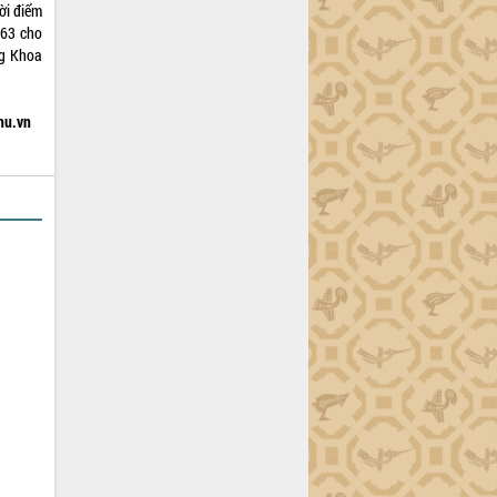
ời điểm
,63 cho
ng Khoa
hu.vn