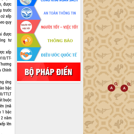
n, được
ụ trước
 cứ xếp
heo quy
hi được
ông tư
ược xếp
010/TT-
Thương
a Chính
ơng ứng
vào bậc
10/TTLT
ắt buộc
iên (mã
n 1 bậc
n 2 năm
xếp lên