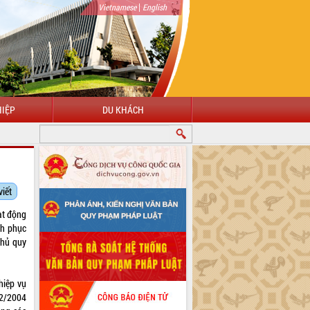
|
Vietnamese
English
IỆP
DU KHÁCH
viết
ạt động
nh phục
phủ quy
hiệp vụ
12/2004