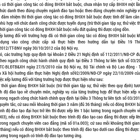
ã có thời gian công tác có đóng BHXH bắt buộc, chưa nhận trợ cấp BHXH một lầ
 chức danh theo đúng chuyên ngành đào tạo hoặc theo đúng chuyên môn nghiệp v
 đảm nhiệm thì thời gian công tác có đóng BHXH bắt buộc được tính để làm căn
phù hợp với chức danh công chức được tuyển dụng (trừ thời gian tập sự, thử việc t
 thời gian công tác có đóng BHXH bắt buộc nếu đứt quãng thì được cộng dồn.
ếp lương đối với trường hợp đã có thời gian công tác có đóng BHXH bắt buộc k
 dụng vào công chức cấp xã thực hiện theo hướng dẫn tại Điều 19 Th
2012/TT-BNV ngày 30/10/2012 của Bộ Nội vụ.
ó, các trường hợp quy định tại khoản 2 Điều 21 Nghị định số 112/2011/NĐ-CP đ
theo ngạch công chức hành chính quy định tại Điều 3 Thông tư liên tịch số 03/2
TC-BLĐTB&XH ngày 27/5/2010 của Bộ Nội vụ, Bộ Tài chính và Bộ Lao động - 
à Xã hội hướng dẫn thực hiện Nghị định số92/2009/NĐ-CP ngày 22/10/2009 củ
iệc xếp lương đối với từng trường hợp được thực hiện như sau:
 thời gian đóng BHXH bắt buộc (trừ thời gian tập sự, thử việc theo quy định) tư
ình độ đào tạo về chuyên môn, nghiệp vụ của từng trường hợp để thực hiện xếp 
trong ngạch công chức hành chính quy định tại Điều 3 Thông tư liên tịch số 03/20
guyên tắc, cứ sau mỗi khoảng thời gian 3 năm (đủ 36 tháng) nếu có đóng BHXH b
rình độ đào tạo đại học trở lên thì được xếp lên 1 bậc lương trong ngạch chuyên v
003), nếu có đóng BHXH bắt buộc theo trình độ đào tạo cao đẳng thì được xếp lê
trong ngạch chuyên viên cao đẳng (mã số 01a.003); cứ sau mỗi khoảng thời gia
 tháng) nếu có đóng BHXH bắt buộc theo trình độ đào tạo dưới cao đẳng thì được 
lương trong ngạch có trình độ đào tạo tương ứng.