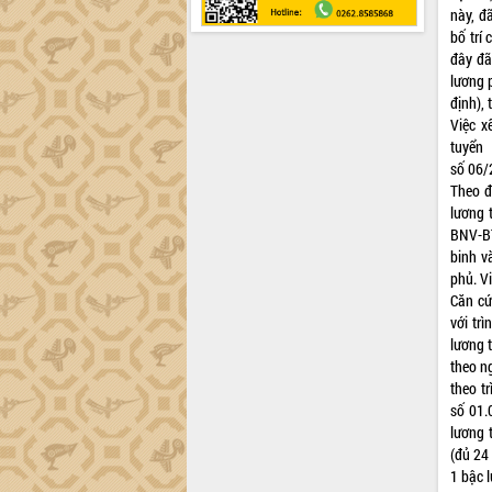
này, đ
bố trí
đây đã
lương 
định),
Việc x
tuyển
số 06/
Theo đ
lương 
BNV-B
binh v
phủ. V
Căn cứ
với tr
lương 
theo n
theo t
số 01.
lương 
(đủ 24
1 bậc 