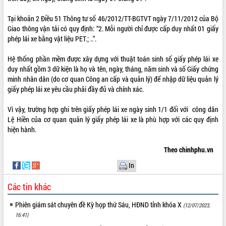
Tại khoản 2 Điều 51 Thông tư số 46/2012/TT-BGTVT ngày 7/11/2012 của Bộ
Giao thông vận tải có quy định: “2. Mỗi người chỉ được cấp duy nhất 01 giấy
phép lái xe bằng vật liệu PET.; ..”.
Hệ thống phần mềm được xây dựng với thuật toán sinh số giấy phép lái xe
duy nhất gồm 3 dữ kiện là họ và tên, ngày, tháng, năm sinh và số Giấy chứng
minh nhân dân (do cơ quan Công an cấp và quản lý) để nhập dữ liệu quản lý
giấy phép lái xe yêu cầu phải đầy đủ và chính xác.
Vì vậy, trường hợp ghi trên giấy phép lái xe ngày sinh 1/1 đối với công dân
Lệ Hiền của cơ quan quản lý giấy phép lái xe là phù hợp với các quy định
hiện hành.
Theo chinhphu.vn
In
Các tin khác
Phiên giám sát chuyên đề Kỳ họp thứ Sáu, HĐND tỉnh khóa X
(12/07/2023,
16:41)