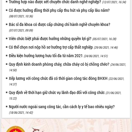
Trường hợp nào được xét chuyển chức danh nghề nghiệp?
(12/07/2021, 16:34)
Có được hưởng đồng thời phụ cấp thu hút và phụ cấp lâu năm?
(08/07/2021, 10:36)
Bác sĩ đa khoa có được cấp chứng chỉ hành nghề chuyên khoa?
(07/07/2021, 09:09)
Viên chức biệt phái được hưởng những quyền lợi gì?
(05/07/2021, 16:28)
Có thể chọn nơi nộp hồ sơ hưởng trợ cấp thất nghiệp
(29/06/2021, 14:46)
Điều kiện hưởng lương hưu tối đa từ năm 2021
(24/06/2021, 14:51)
Quy định kinh doanh phòng cháy, chữa cháy có bị chồng chéo?
(24/06/2021,
14:50)
Xếp lương với công chức đã có thời gian công tác đóng BHXH
(22/06/2021,
14:37)
Quy định về thời hạn giữ chức vụ lãnh đạo đối với công chức
(21/06/2021,
15:22)
Người nước ngoài sang công tác, cần cách ly y tế bao nhiêu ngày?
(18/06/2021, 14:42)