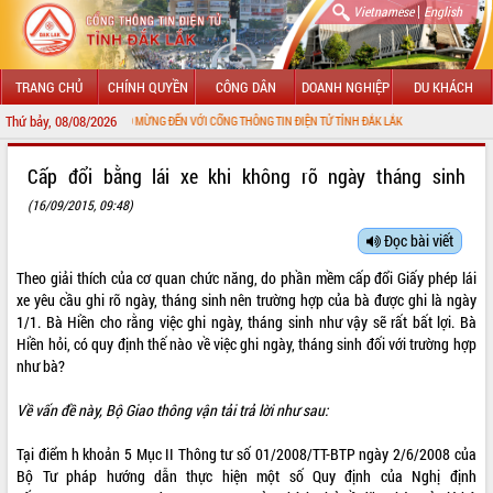
|
Vietnamese
English
TRANG CHỦ
CHÍNH QUYỀN
CÔNG DÂN
DOANH NGHIỆP
DU KHÁCH
Thứ bảy, 08/08/2026
CHÀO MỪNG ĐẾN VỚI CỔNG THÔNG TIN ĐIỆN TỬ TỈNH ĐẮK LẮK
GIỚI THIỆU
Cấp đổi bằng lái xe khi không rõ ngày tháng sinh
(16/09/2015, 09:48)
LÃNH ĐẠO UBND TỈNH
Đọc bài viết
TIN TỨC SỰ KIỆN
Theo giải thích của cơ quan chức năng, do phần mềm cấp đổi Giấy phép lái
SỞ, BAN, NGÀNH
xe yêu cầu ghi rõ ngày, tháng sinh nên trường hợp của bà được ghi là ngày
1/1. Bà Hiền cho rằng việc ghi ngày, tháng sinh như vậy sẽ rất bất lợi. Bà
UBND CÁC XÃ, PHƯỜNG
Hiền hỏi, có quy định thế nào về việc ghi ngày, tháng sinh đối với trường hợp
như bà?
THÔNG TIN CHỈ ĐẠO ĐIỀU HÀNH
Về vấn đề này, Bộ Giao thông vận tải trả lời như sau:
HỆ THỐNG VĂN BẢN
Tại điểm h khoản 5 Mục II Thông tư số 01/2008/TT-BTP ngày 2/6/2008 của
Bộ Tư pháp hướng dẫn thực hiện một số Quy định của Nghị định
VĂN BẢN HĐND TỈNH