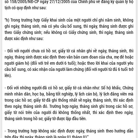
số 158/2005/NĐ-CP ngày 27/12/2005 của Chính phủ về đăng ký quản lý hộ
tịch có quy định như sau:
ĐIỂM TIN VĂN BẢN
“h) Trong trường hợp Giấy khai sinh của một người chỉ ghi năm sinh, không
QUY HOẠCH - KẾ HOẠCH
ghi ngày, tháng sinh, mà có yêu cầu bổ sung, thì ngày, tháng sinh được ghi
theo Giấy chứng sinh; nếu không có Giấy chứng sinh, thì ngày, tháng sinh
QUẢNG CÁO
được xác định như sau:
- Đối với người chưa có hồ sơ, giấy tờ cá nhân ghi về ngày, tháng sinh, thì
ngày, tháng sinh được xác định theo văn bản cam đoan của cha, mẹ đẻ hoặc
người giám hộ (đối với trẻ em dưới 6 tuổi); hoặc theo lời khai của người yêu
cầu bổ sung, có xác nhận của người làm chứng (đối với người từ đủ 6 tuổi trở
lên).
- Đối với những người đã có hồ sơ, giấy tờ cá nhân như: Sổ hộ khẩu, Chứng
minh nhân dân, học bạ, bằng tốt nghiệp, lý lịch cán bộ, lý lịch đảng viên mà
trong các hồ sơ, giấy tờ đã ghi thống nhất về ngày, tháng sinh, thì xác định
theo ngày, tháng sinh đó. Trường hợp ngày, tháng sinh ghi trong các hồ sơ,
giấy tờ nói trên của người đó không thống nhất, thì xác định theo ngày,
tháng sinh trong hồ sơ, giấy tờ được lập đầu tiên.
- Trong trường hợp không xác định được ngày, tháng sinh theo hướng dẫn
trên đây, thì ngày, tháng sinh là ngày 01 tháng 01”.