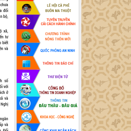
 chưa
a đổi
án bộ,
ộ xã,
ến tư
 biết
ên và
nh số
i với
ách ở
xã và
 Nghị
 ngân
ấp và
. Đối