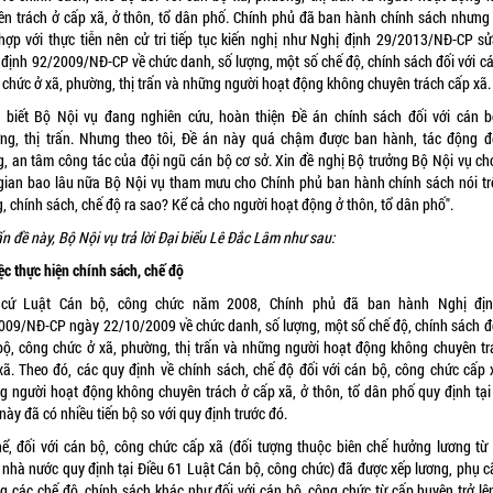
ên trách ở cấp xã, ở thôn, tổ dân phố. Chính phủ đã ban hành chính sách nhưng
hợp với thực tiễn nên cử tri tiếp tục kiến nghị như Nghị định 29/2013/NĐ-CP sử
 định
92/2009/NĐ-CP
về chức danh, số lượng, một số chế độ, chính sách đối với c
 chức ở xã, phường, thị trấn và những người hoạt động không chuyên trách cấp xã.
 biết Bộ Nội vụ đang nghiên cứu, hoàn thiện Đề án chính sách đối với cán b
ng, thị trấn. Nhưng theo tôi, Đề án này quá chậm được ban hành, tác động đ
g, an tâm công tác của đội ngũ cán bộ cơ sở. Xin đề nghị Bộ trưởng Bộ Nội vụ cho
 gian bao lâu nữa Bộ Nội vụ tham mưu cho Chính phủ ban hành chính sách nói tr
, chính sách, chế độ ra sao? Kể cả cho người hoạt động ở thôn, tổ dân phố".
n đề này, Bộ Nội vụ trả lời Đại biểu Lê Đắc Lâm như sau:
ệc thực hiện chính sách, chế độ
cứ Luật Cán bộ, công chức năm 2008, Chính phủ đã ban hành Nghị đị
009/NĐ-CP ngày 22/10/2009 về chức danh, số lượng, một số chế độ, chính sách đố
bộ, công chức ở xã, phường, thị trấn và những người hoạt động không chuyên tr
xã. Theo đó, các quy định về chính sách, chế độ đối với cán bộ, công chức cấp 
g người hoạt động không chuyên trách ở cấp xã, ở thôn, tổ dân phố quy định tại
này đã có nhiều tiến bộ so với quy định trước đó.
hể, đối với cán bộ, công chức cấp xã (đối tượng thuộc biên chế hưởng lương từ
 nhà nước quy định tại Điều 61 Luật Cán bộ, công chức) đã được xếp lương, phụ c
g các chế độ, chính sách khác như đối với cán bộ, công chức từ cấp huyện trở lên