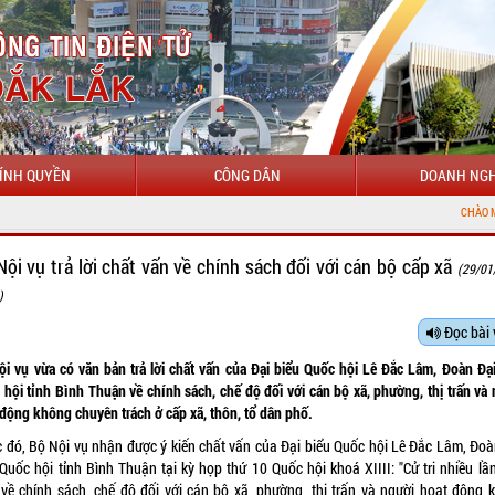
ÍNH QUYỀN
CÔNG DÂN
DOANH NGH
CHÀO MỪNG ĐẾN V
Nội vụ trả lời chất vấn về chính sách đối với cán bộ cấp xã
(29/01
)
Đọc bài 
ội vụ vừa có văn bản trả lời chất vấn của Đại biểu Quốc hội Lê Đắc Lâm, Đoàn Đại
hội tỉnh Bình Thuận về chính sách, chế độ đối với cán bộ xã, phường, thị trấn và
 động không chuyên trách ở cấp xã, thôn, tổ dân phố.
c đó, Bộ Nội vụ nhận được ý kiến chất vấn của Đại biểu Quốc hội Lê Đắc Lâm, Đoà
Quốc hội tỉnh Bình Thuận tại kỳ họp thứ 10 Quốc hội khoá XIIII: "Cử tri nhiều lầ
 về chính sách, chế độ đối với cán bộ xã, phường, thị trấn và người hoạt động 