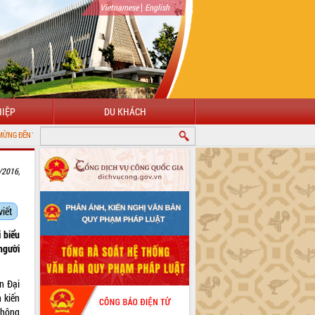
|
Vietnamese
English
IỆP
DU KHÁCH
ỚI CỔNG THÔNG TIN ĐIỆN TỬ TỈNH ĐẮK LẮK
/2016,
viết
 biểu
 người
n Đại
n kiến
không