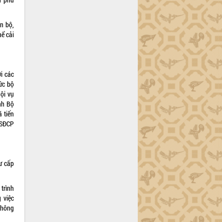
án bộ,
hể cải
i các
ức bộ
ội vụ
nh Bộ
 tiến
CSĐCP
ư cấp
trình
 việc
không