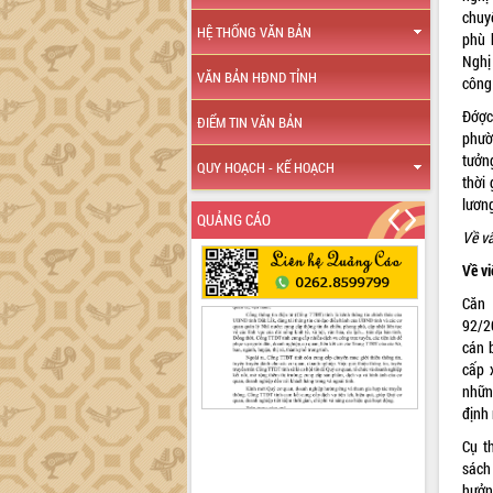
chuy
HỆ THỐNG VĂN BẢN
phù 
Nghị
VĂN BẢN HĐND TỈNH
công
Đớợc
ĐIỂM TIN VĂN BẢN
phườ
tưởn
QUY HOẠCH - KẾ HOẠCH
thời
lương
QUẢNG CÁO
Về vấ
Về vi
Căn 
92/2
cán 
cấp 
nhữn
định 
Cụ t
sách
hưởn