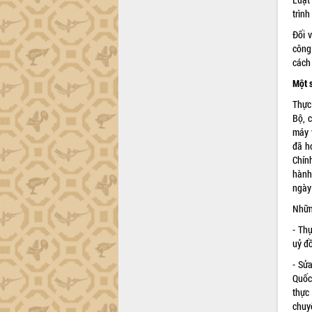
trình
Đối v
công 
cách 
Một s
Thực
Bộ, 
máy 
đã h
Chín
hành
ngày
Nhữn
- Th
uỷ đồ
- Sử
Quốc
thực
chuyê