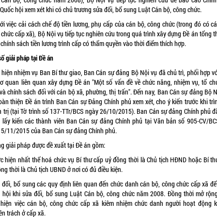
 Quốc hội xem xét khi có chủ trương sửa đổi, bổ sung Luật Cán bộ, công chức.
ới việc cải cách chế độ tiền lương, phụ cấp của cán bộ, công chức (trong đó có c
chức cấp xã), Bộ Nội vụ tiếp tục nghiên cứu trong quá trình xây dựng Đề án tổng t
chính sách tiền lương trình cấp có thẩm quyền vào thời điểm thích hợp.
ố giải pháp tại Đề án
 hiện nhiệm vụ Ban Bí thư giao, Ban Cán sự đảng Bộ Nội vụ đã chủ trì, phối hợp vớ
cơ quan liên quan xây dựng Đề án "Một số vấn đề về chức năng, nhiệm vụ, tổ ch
và chính sách đối với cán bộ xã, phường, thị trấn". Đến nay, Ban Cán sự đảng Bộ N
oàn thiện Đề án trình Ban Cán sự Đảng Chính phủ xem xét, cho ý kiến trước khi trì
h trị (tại Tờ trình số 137-TTr/BCS ngày 26/10/2015). Ban Cán sự đảng Chính phủ đã
 lấy kiến các thành viên Ban Cán sự đảng Chính phủ tại Văn bản số 905-CV/B
 5/11/2015 của Ban Cán sự đảng Chính phủ.
g giải pháp được đề xuất tại Đề án gồm:
ực hiện nhất thể hoá chức vụ Bí thư cấp uỷ đồng thời là Chủ tịch HĐND hoặc Bí th
ng thời là Chủ tịch UBND ở nơi có đủ điều kiện.
a đổi, bổ sung các quy định liên quan đến chức danh cán bộ, công chức cấp xã để 
 hội khi sửa đổi, bổ sung Luật Cán bộ, công chức năm 2008. Đồng thời mở rộng
 hiện việc cán bộ, công chức cấp xã kiêm nhiệm chức danh người hoạt động 
n trách ở cấp xã.