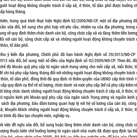
người hoạt động không chuyên trách ở cấp xã, ở thôn, tổ dân phố được hưởng c
cấp hàng tháng.
nhiên, trong quá trình thực hiện Nghị định 92/2009/NĐ-CP, một số địa phương đã
 cần sửa đổi, bổ sung cho phù hợp với yêu cầu, nhiệm vụ của địa phương, trong 
dung về quy định thêm chức danh cán bộ, công chức cấp xã và tăng thêm tiền lương
đối với cán bộ, công chức cấp xã và những người hoạt động không chuyên trách 
 thôn, tổ dân phố.
 thu ý kiến địa phương, Chính phủ đã ban hành Nghị định số 29/2013/NĐ-CP
2013 sửa đổi, bổ sung một số điều của Nghị định số 92/2009/NĐ-CP. Theo đó, đã
 chế độ khoán quỹ phụ cấp từ ngân sách trung ương cho mỗi cấp xã, mỗi thôn, t
để chi trả phụ cấp hàng tháng đối với những người hoạt động không chuyên trách 
ở thôn, tổ dân phố; đồng thời đã quy định rõ thẩm quyền của UBND cấp tỉnh trình
 cấp quy định cụ thể về số lượng, chức danh và mức phụ cấp (kể cả phụ cấp kiêm n
với từng chức danh những người hoạt động không chuyên trách ở cấp xã, ở thôn, t
từ nguồn kinh phí khoán quỹ phụ cấp của ngân sách Trung ương và nguồn kinh p
 sách địa phương, bảo đảm tương quan hợp lý với hệ số lương của cán bộ, công
xã, khuyến khích những người hoạt động không chuyên trách ở cấp xã, ở thôn, t
có trình độ đào tạo chuyên môn, nghiệp vụ.
với việc đề nghị sửa đổi, bổ sung hoặc tăng thêm chức danh cán bộ, công chức c
 tượng thuộc biên chế hưởng lương từ ngân sách nhà nước đã được quy định tại Đi
 Cán bộ, công chức năm 2008), Bộ Nội vụ tiếp tục nghiên cứu để báo cáo Chín