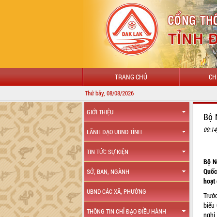
TRANG CHỦ
CH
Thứ bảy, 08/08/2026
GIỚI THIỆU
Bộ 
09:14
LÃNH ĐẠO UBND TỈNH
TIN TỨC SỰ KIỆN
Bộ N
Quốc 
SỞ, BAN, NGÀNH
hoạt
UBND CÁC XÃ, PHƯỜNG
Trướ
biểu 
THÔNG TIN CHỈ ĐẠO ĐIỀU HÀNH
nghị