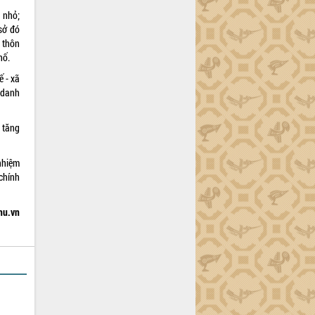
 nhỏ;
sở đó
 thôn
hố.
ế - xã
 danh
.
 tăng
 nhiệm
chính
hu.vn