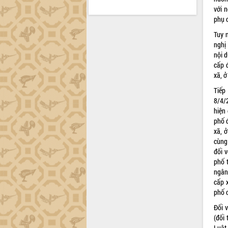
với 
phụ 
Tuy 
nghị
nội 
cấp 
xã, ở
Tiếp
8/4/
hiện
phố 
xã, 
cùng
đối 
phố 
ngân
cấp 
phố 
Đối 
(đối
Luật