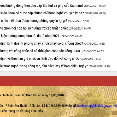
được hưởng đồng thời phụ cấp thu hút và phụ cấp lâu năm?
(08/07/2021, 10:36)
 sĩ đa khoa có được cấp chứng chỉ hành nghề chuyên khoa?
(07/07/2021, 09:09)
 chức biệt phái được hưởng những quyền lợi gì?
(05/07/2021, 16:28)
hể chọn nơi nộp hồ sơ hưởng trợ cấp thất nghiệp
(29/06/2021, 14:46)
u kiện hưởng lương hưu tối đa từ năm 2021
(24/06/2021, 14:51)
 định kinh doanh phòng cháy, chữa cháy có bị chồng chéo?
(24/06/2021, 14:50)
 lương với công chức đã có thời gian công tác đóng BHXH
(22/06/2021, 14:37)
định về thời hạn giữ chức vụ lãnh đạo đối với công chức
(21/06/2021, 15:22)
i nước ngoài sang công tác, cần cách ly y tế bao nhiêu ngày?
(18/06/2021, 14:42)
n hình và Thông tin Điện tử cấp ngày 14/05/2010
ẩn - P.Buôn Ma Thuột - Đắk Lắk.
SĐT:
0262.859.9699
Email:
banbientap@daklak.gov.vn ho
lại các thông tin từ Cổng TTĐT này