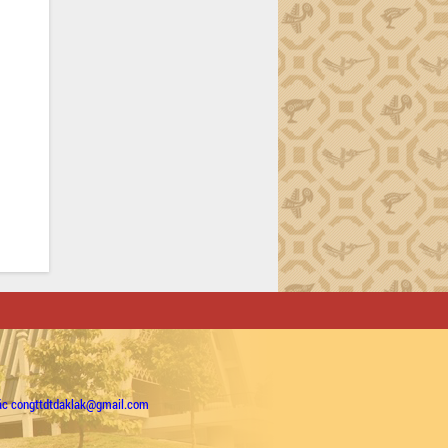
ặc congttdtdaklak@gmail.com