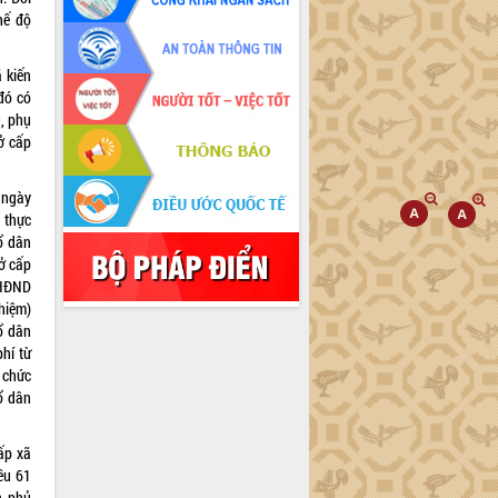
hế độ
 kiến
đó có
, phụ
ở cấp
 ngày
 thực
ổ dân
ở cấp
 HĐND
hiệm)
ổ dân
hí từ
 chức
ổ dân
ấp xã
ều 61
h phủ