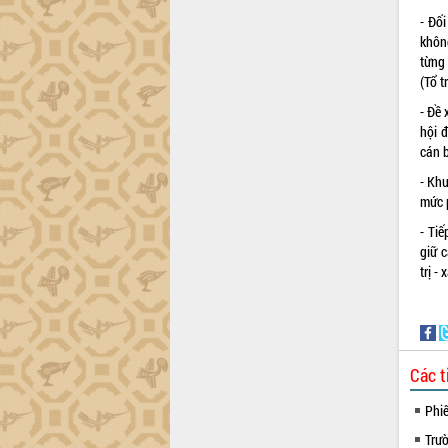
- Đố
khôn
từng
(Tổ 
- Đề 
hội 
cán 
- Kh
mức 
- Tiế
giữ 
trị -
Các t
Phi
Trư