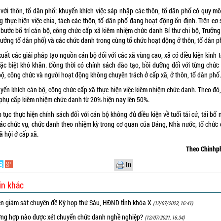
i với thôn, tổ dân phố: khuyến khích việc sáp nhập các thôn, tổ dân phố có quy mô
g thực hiện việc chia, tách các thôn, tổ dân phố đang hoạt động ổn định. Trên cơ 
 bước bố trí cán bộ, công chức cấp xã kiêm nhiệm chức danh Bí thư chi bộ, Trưởng
trưởng tổ dân phố) và các chức danh trong cùng tổ chức hoạt động ở thôn, tổ dân p
xuất các giải pháp tạo nguồn cán bộ đối với các xã vùng cao, xã có điều kiện kinh t
đặc biệt khó khăn. Đồng thời có chính sách đào tạo, bồi dưỡng đối với từng chức
bộ, công chức và người hoạt động không chuyên trách ở cấp xã, ở thôn, tổ dân phố
uyến khích cán bộ, công chức cấp xã thực hiện việc kiêm nhiệm chức danh. Theo đó,
phụ cấp kiêm nhiệm chức danh từ 20% hiện nay lên 50%.
p tục thực hiện chính sách đối với cán bộ không đủ điều kiện về tuổi tái cử, tái bổ
các chức vụ, chức danh theo nhiệm kỳ trong cơ quan của Đảng, Nhà nước, tổ chức 
 xã hội ở cấp xã.
Theo Chinhp
In
in khác
ên giám sát chuyên đề Kỳ họp thứ Sáu, HĐND tỉnh khóa X
(12/07/2023, 16:41)
ờng hợp nào được xét chuyển chức danh nghề nghiệp?
(12/07/2021, 16:34)