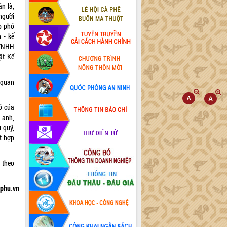
n là,
 người
p phó
 - kế
 TNHH
ật Kế
n quan
ó của
 anh,
ủ quỹ,
ết hợp
 theo
hphu.vn