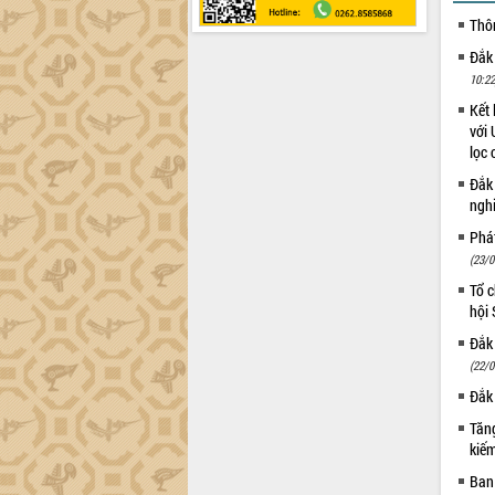
Thô
Đắk
10:22
Kết 
với 
lọc 
Đắk
ngh
Phá
(23/0
Tổ c
hội
Đắk 
(22/0
Đắk 
Tăng
kiếm
Ban 