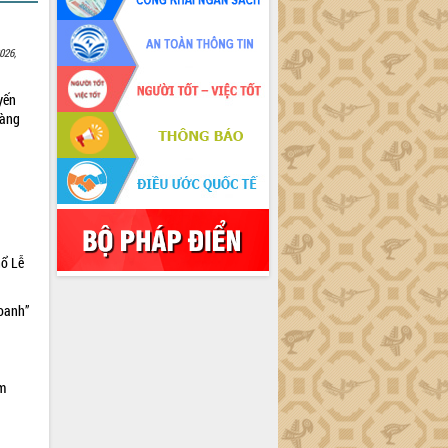
026,
yến
sàng
hổ Lễ
doanh”
ìm