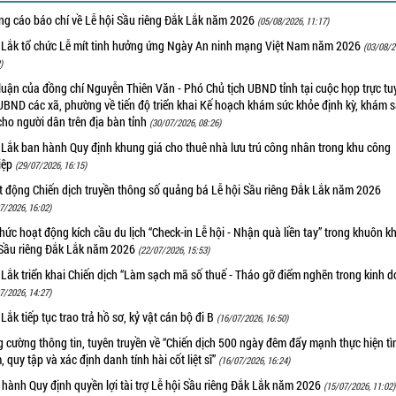
ng cáo báo chí về Lễ hội Sầu riêng Đắk Lắk năm 2026
(05/08/2026, 11:17)
 Lắk tổ chức Lễ mít tinh hưởng ứng Ngày An ninh mạng Việt Nam năm 2026
(03/08/2
)
luận của đồng chí Nguyễn Thiên Văn - Phó Chủ tịch UBND tỉnh tại cuộc họp trực tu
UBND các xã, phường về tiến độ triển khai Kế hoạch khám sức khỏe định kỳ, khám 
cho người dân trên địa bàn tỉnh
(30/07/2026, 08:26)
 Lắk ban hành Quy định khung giá cho thuê nhà lưu trú công nhân trong khu công
iệp
(29/07/2026, 16:15)
t động Chiến dịch truyền thông số quảng bá Lễ hội Sầu riêng Đắk Lắk năm 2026
7/2026, 16:02)
hức hoạt động kích cầu du lịch “Check-in Lễ hội - Nhận quà liền tay” trong khuôn k
 Sầu riêng Đắk Lắk năm 2026
(22/07/2026, 15:53)
Lắk triển khai Chiến dịch “Làm sạch mã số thuế - Tháo gỡ điểm nghẽn trong kinh 
7/2026, 14:27)
Lắk tiếp tục trao trả hồ sơ, kỷ vật cán bộ đi B
(16/07/2026, 16:50)
 cường thông tin, tuyên truyền về “Chiến dịch 500 ngày đêm đẩy mạnh thực hiện t
, quy tập và xác định danh tính hài cốt liệt sĩ”
(16/07/2026, 16:24)
hành Quy định quyền lợi tài trợ Lễ hội Sầu riêng Đắk Lắk năm 2026
(15/07/2026, 11:02)