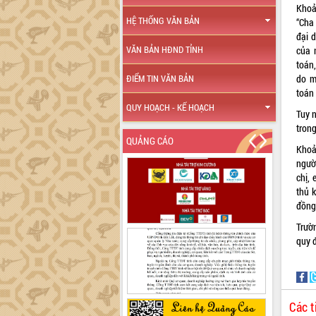
Khoả
HỆ THỐNG VĂN BẢN
“Cha 
đại 
VĂN BẢN HĐND TỈNH
của 
toán
do m
ĐIỂM TIN VĂN BẢN
toán 
QUY HOẠCH - KẾ HOẠCH
Tuy n
tron
QUẢNG CÁO
Khoả
ngườ
chị, 
thủ k
đồng 
Trườ
quy 
Các t