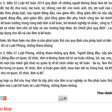
n 3, Điều 52
Luật Kế toán
2015 quy định về những người không được làm kế toá
đẻ, mẹ đẻ, cha nuôi, mẹ nuôi, vợ, chồng, con đẻ, con nuôi, anh, chị, em ruột của
diện theo pháp luật, của người đứng đầu, của giám đốc, tổng giám đốc và của cấ
người đứng đầu, phó giám đốc, phó tổng giám đốc phụ trách công tác tài chính
, kế toán trưởng trong cùng một đơn vị kế toán, trừ doanh nghiệp tư nhân, công ty
ột cá nhân làm chủ sở hữu và các trường hợp khác do Chính phủ quy định". Lu
áp dụng cho tất cả các đơn vị kế toán.
hiên, khi thực hiện các đơn vị còn phải tuân thủ các quy định của pháp luật có liê
g đó có
Luật Phòng, chống tham nhũng
.
n 3, Điều 37 Luật Phòng, chống tham nhũng quy định, “người đứng đầu, cấp ph
i đứng đầu cơ quan, tổ chức, đơn vị không được bố trí vợ hoặc chồng, bố, mẹ, con,
em ruột của mình giữ chức vụ quản lý về tổ chức nhân sự, kế toán - tài vụ, làm th
ho trong cơ quan, tổ chức, đơn vị hoặc giao dịch, mua bán vật tư, hàng hoá, ký k
cho cơ quan, tổ chức, đơn vị đó".
ng hợp cụ thể của ông Vĩnh là cấp phó của đơn vị sự nghiệp có thu phải tuân thủ
định của Luật Kế toán và Luật Phòng, chống tham nhũng.
Theo chin
In
in khác