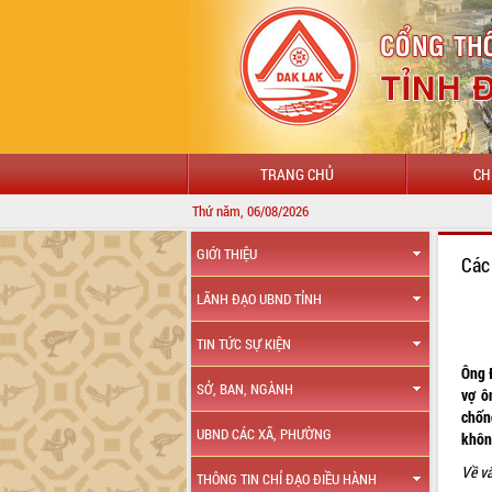
TRANG CHỦ
CH
Thứ năm, 06/08/2026
GIỚI THIỆU
Các
LÃNH ĐẠO UBND TỈNH
TIN TỨC SỰ KIỆN
Ông Đ
SỞ, BAN, NGÀNH
vợ ô
chốn
UBND CÁC XÃ, PHƯỜNG
khôn
Về vấ
THÔNG TIN CHỈ ĐẠO ĐIỀU HÀNH