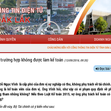
ÍNH QUYỀN
CÔNG DÂN
DOANH NGH
CHÀO MỪNG ĐẾN VỚI CỔNG THÔNG TIN ĐIỆN TỬ TỈNH ĐẮK LẮK
 trường hợp không được làm kế toán
(13/09/2016, 09:35)
Đọc bài 
ỗ Ngọc Vĩnh là cấp phó của đơn vị sự nghiệp có thu, không phụ trách về tài chính
ng là kế toán viên của đơn vị. Ông Vĩnh hỏi, như vậy có vi phạm quy định về p
g tham nhũng không? Nếu theo Luật Kế toán 2015, vợ ông phụ trách kế toán có
g?
n đề này, Bộ Tài chính có ý kiến như sau: