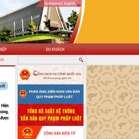
|
Vietnamese
English
IỆP
DU KHÁCH
viết
. Hiện
hòng,
 được