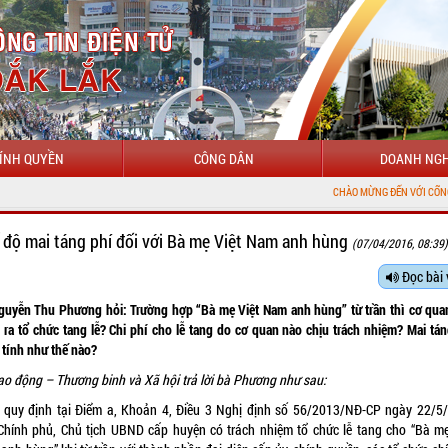
ÍNH QUYỀN
CÔNG DÂN
DOANH NGH
CHÀO MỪNG ĐẾN VỚI CỔNG THÔNG 
 độ mai táng phí đối với Bà mẹ Việt Nam anh hùng
(07/04/2016, 08:39
Đọc bài 
guyễn Thu Phương hỏi: Trường hợp “Bà mẹ Việt Nam anh hùng” từ trần thì cơ qua
 ra tổ chức tang lễ? Chi phí cho lễ tang do cơ quan nào chịu trách nhiệm? Mai tán
 tính như thế nào?
ao động – Thương binh và Xã hội trả lời bà Phương như sau:
 quy định tại Điểm a, Khoản 4, Điều 3 Nghị định số
56/2013/NĐ-CP
ngày 22/5
Chính phủ, Chủ tịch UBND cấp huyện có trách nhiệm tổ chức lễ tang cho “Bà mẹ