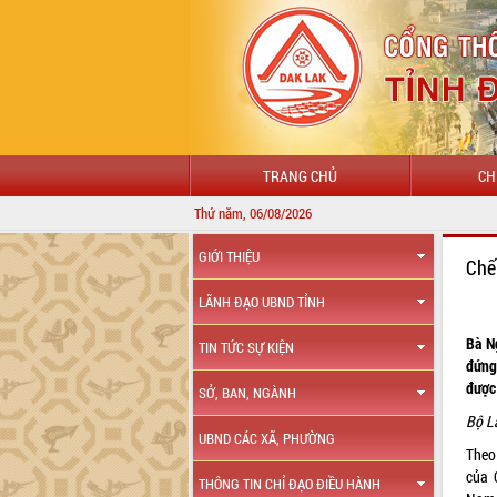
TRANG CHỦ
CH
Thứ năm, 06/08/2026
GIỚI THIỆU
Chế
LÃNH ĐẠO UBND TỈNH
Bà N
TIN TỨC SỰ KIỆN
đứng
được
SỞ, BAN, NGÀNH
Bộ L
UBND CÁC XÃ, PHƯỜNG
Theo
của 
THÔNG TIN CHỈ ĐẠO ĐIỀU HÀNH