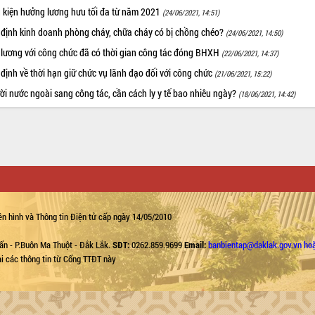
u kiện hưởng lương hưu tối đa từ năm 2021
(24/06/2021, 14:51)
 định kinh doanh phòng cháy, chữa cháy có bị chồng chéo?
(24/06/2021, 14:50)
 lương với công chức đã có thời gian công tác đóng BHXH
(22/06/2021, 14:37)
định về thời hạn giữ chức vụ lãnh đạo đối với công chức
(21/06/2021, 15:22)
i nước ngoài sang công tác, cần cách ly y tế bao nhiêu ngày?
(18/06/2021, 14:42)
n hình và Thông tin Điện tử cấp ngày 14/05/2010
ẩn - P.Buôn Ma Thuột - Đắk Lắk.
SĐT:
0262.859.9699
Email:
banbientap@daklak.gov.vn ho
lại các thông tin từ Cổng TTĐT này