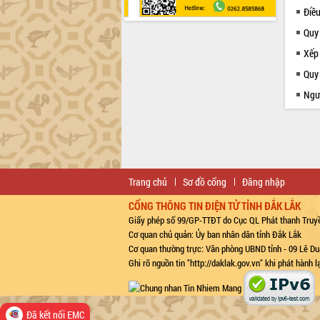
Điề
Quy
Xếp
Quy 
Ngườ
Trang chủ
Sơ đồ cổng
Đăng nhập
CỔNG THÔNG TIN ĐIỆN TỬ TỈNH ĐẮK LẮK
Giấy phép số 99/GP-TTĐT do Cục QL Phát thanh Truyề
Cơ quan chủ quản: Ủy ban nhân dân tỉnh Đắk Lắk
Cơ quan thường trực: Văn phòng UBND tỉnh - 09 Lê Du
Ghi rõ nguồn tin "http://daklak.gov.vn" khi phát hành 
Đã kết nối EMC