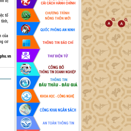
nh trị
ệc tổ
tỉnh,
h của
ng cơ
hphu.vn