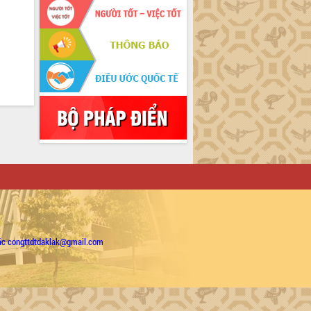
ặc congttdtdaklak@gmail.com