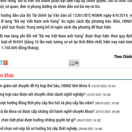
nh hùng” khi từ trần với thành phần đại diện cấp ủy, chính quyền, các tổ chức chí
hội; cơ quan, đơn vị phụng dưỡng và nhân dân nơi bà mẹ cư trú.
 hướng dẫn của Bộ Tài chính tại Văn bản số 12361/BTC-NSNN ngày 4/9/2014, vi
 lễ tang “Bà mẹ Việt Nam anh hùng” do ngân sách địa phương bảo đảm, UBND 
h phố trực thuộc Trung ương bố trí ngân sách địa phương để thực hiện.
độ mai táng phí đối với “Bà mẹ Việt Nam anh hùng” được thực hiện theo quy địn
 luật về BHXH (bằng 10 lần mức lương cơ sở tại thời điểm chết, hiện nay mức lươ
à: 1.150.000 đồng/tháng).
Theo Chin
In
in khác
ên giám sát chuyên đề Kỳ họp thứ Sáu, HĐND tỉnh khóa X
(12/07/2023, 16:41)
ờng hợp nào được xét chuyển chức danh nghề nghiệp?
(12/07/2021, 16:34)
được hưởng đồng thời phụ cấp thu hút và phụ cấp lâu năm?
(08/07/2021, 10:36)
 sĩ đa khoa có được cấp chứng chỉ hành nghề chuyên khoa?
(07/07/2021, 09:09)
 chức biệt phái được hưởng những quyền lợi gì?
(05/07/2021, 16:28)
hể chọn nơi nộp hồ sơ hưởng trợ cấp thất nghiệp
(29/06/2021, 14:46)