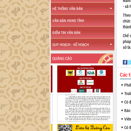
Nam a
- xã 
HỆ THỐNG VĂN BẢN
Theo
VĂN BẢN HĐND TỈNH
chức
thàn
ĐIỂM TIN VĂN BẢN
Chế 
pháp
QUY HOẠCH - KẾ HOẠCH
sở l
QUẢNG CÁO
Các t
Phi
Trư
Có 
Bác
Viên
Có t