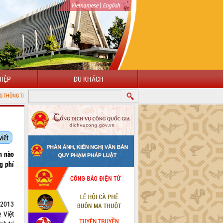
|
Vietnamese
English
IỆP
DU KHÁCH
TIN ĐIỆN TỬ TỈNH ĐẮK LẮK
)
viết
n nào
g phí
/2013
 Việt