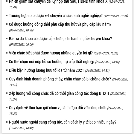
Phiên giám sát chuyên đề Kỳ họp thứ Sáu, HĐND tỉnh khóa X
(12/07/2023,
16:41)
Trường hợp nào được xét chuyển chức danh nghề nghiệp?
(12/07/2021, 16:34)
Có được hưởng đồng thời phụ cấp thu hút và phụ cấp lâu năm?
(08/07/2021, 10:36)
Bác sĩ đa khoa có được cấp chứng chỉ hành nghề chuyên khoa?
(07/07/2021, 09:09)
Viên chức biệt phái được hưởng những quyền lợi gì?
(05/07/2021, 16:28)
Có thể chọn nơi nộp hồ sơ hưởng trợ cấp thất nghiệp
(29/06/2021, 14:46)
Điều kiện hưởng lương hưu tối đa từ năm 2021
(24/06/2021, 14:51)
Quy định kinh doanh phòng cháy, chữa cháy có bị chồng chéo?
(24/06/2021,
14:50)
Xếp lương với công chức đã có thời gian công tác đóng BHXH
(22/06/2021,
14:37)
Quy định về thời hạn giữ chức vụ lãnh đạo đối với công chức
(21/06/2021,
15:22)
Người nước ngoài sang công tác, cần cách ly y tế bao nhiêu ngày?
(18/06/2021, 14:42)