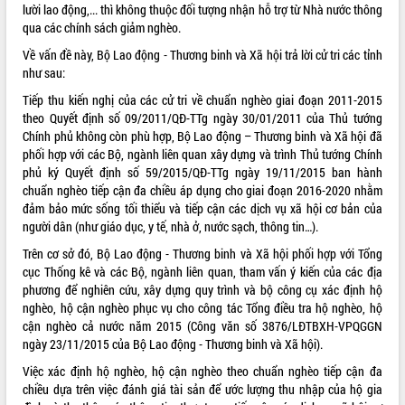
lười lao động,... thì không thuộc đối tượng nhận hỗ trợ từ Nhà nước thông
ĐIỂM TIN VĂN BẢN
qua các chính sách giảm nghèo.
Về vấn đề này, Bộ Lao động - Thương binh và Xã hội trả lời cử tri các tỉnh
QUY HOẠCH - KẾ HOẠCH
như sau:
Tiếp thu kiến nghị của các cử tri về chuẩn nghèo giai đoạn 2011-2015
QUẢNG CÁO
theo Quyết định số 09/2011/QĐ-TTg ngày 30/01/2011 của Thủ tướng
Chính phủ không còn phù hợp, Bộ Lao động – Thương binh và Xã hội đã
phối hợp với các Bộ, ngành liên quan xây dựng và trình Thủ tướng Chính
phủ ký Quyết định số
59/2015/QĐ-TTg
ngày 19/11/2015 ban hành
chuẩn nghèo tiếp cận đa chiều áp dụng cho giai đoạn 2016-2020 nhằm
đảm bảo mức sống tối thiểu và tiếp cận các dịch vụ xã hội cơ bản của
người dân (như giáo dục, y tế, nhà ở, nước sạch, thông tin…).
Trên cơ sở đó, Bộ Lao động - Thương binh và Xã hội phối hợp với Tổng
cục Thống kê và các Bộ, ngành liên quan, tham vấn ý kiến của các địa
phương để nghiên cứu, xây dựng quy trình và bộ công cụ xác định hộ
nghèo, hộ cận nghèo phục vụ cho công tác Tổng điều tra hộ nghèo, hộ
cận nghèo cả nước năm 2015 (Công văn số 3876/LĐTBXH-VPQGGN
ngày 23/11/2015 của Bộ Lao động - Thương binh và Xã hội).
Việc xác định hộ nghèo, hộ cận nghèo theo chuẩn nghèo tiếp cận đa
chiều dựa trên việc đánh giá tài sản để ước lượng thu nhập của hộ gia