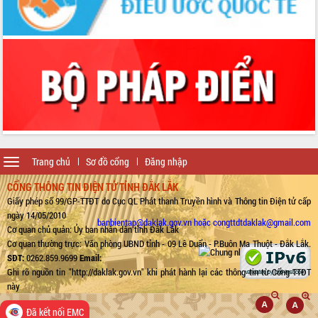
Toggle
Trang chủ
Sơ đồ cổng
Đăng nhập
navigation
CỔNG THÔNG TIN ĐIỆN TỬ TỈNH ĐẮK LẮK
Giấy phép số 99/GP-TTĐT do Cục QL Phát thanh Truyền hình và Thông tin Điện tử cấp
ngày 14/05/2010
banbientap@daklak.gov.vn hoặc congttdtdaklak@gmail.com
Cơ quan chủ quản: Ủy ban nhân dân tỉnh Đắk Lắk
Cơ quan thường trực: Văn phòng UBND tỉnh - 09 Lê Duẩn - P.Buôn Ma Thuột - Đắk Lắk.
SĐT:
0262.859.9699
Email:
Ghi rõ nguồn tin "http://daklak.gov.vn" khi phát hành lại các thông tin từ Cổng TTĐT
này
Đã kết nối EMC