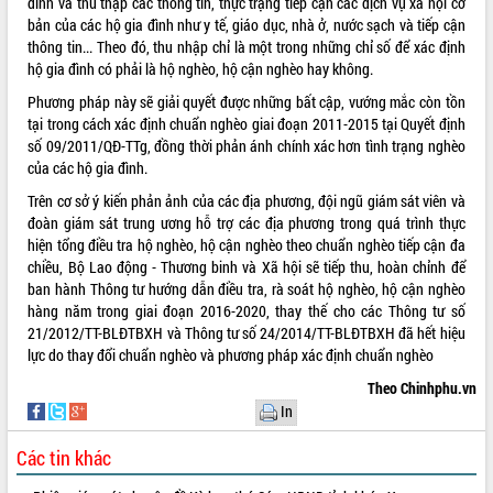
đình và thu thập các thông tin, thực trạng tiếp cận các dịch vụ xã hội cơ
bản của các hộ gia đình như y tế, giáo dục, nhà ở, nước sạch và tiếp cận
thông tin... Theo đó, thu nhập chỉ là một trong những chỉ số để xác định
hộ gia đình có phải là hộ nghèo, hộ cận nghèo hay không.
Phương pháp này sẽ giải quyết được những bất cập, vướng mắc còn tồn
tại trong cách xác định chuẩn nghèo giai đoạn 2011-2015 tại Quyết định
số 09/2011/QĐ-TTg, đồng thời phản ánh chính xác hơn tình trạng nghèo
của các hộ gia đình.
Trên cơ sở ý kiến phản ảnh của các địa phương, đội ngũ giám sát viên và
đoàn giám sát trung ương hỗ trợ các địa phương trong quá trình thực
hiện tổng điều tra hộ nghèo, hộ cận nghèo theo chuẩn nghèo tiếp cận đa
chiều, Bộ Lao động - Thương binh và Xã hội sẽ tiếp thu, hoàn chỉnh để
ban hành Thông tư hướng dẫn điều tra, rà soát hộ nghèo, hộ cận nghèo
hàng năm trong giai đoạn 2016-2020, thay thế cho các Thông tư số
21/2012/TT-BLĐTBXH và Thông tư số 24/2014/TT-BLĐTBXH đã hết hiệu
lực do thay đổi chuẩn nghèo và phương pháp xác định chuẩn nghèo
Theo Chinhphu.vn
In
Các tin khác