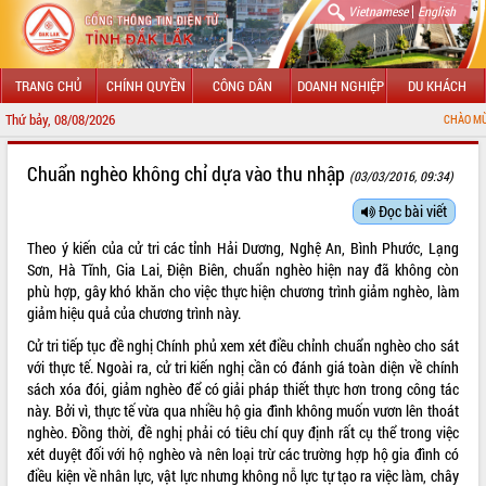
|
Vietnamese
English
TRANG CHỦ
CHÍNH QUYỀN
CÔNG DÂN
DOANH NGHIỆP
DU KHÁCH
Thứ bảy, 08/08/2026
CHÀO MỪNG ĐẾN V
GIỚI THIỆU
Chuẩn nghèo không chỉ dựa vào thu nhập
(03/03/2016, 09:34)
LÃNH ĐẠO UBND TỈNH
Đọc bài viết
Theo ý kiến của cử tri các tỉnh Hải Dương, Nghệ An, Bình Phước, Lạng
TIN TỨC SỰ KIỆN
Sơn, Hà Tĩnh, Gia Lai, Điện Biên, chuẩn nghèo hiện nay đã không còn
phù hợp, gây khó khăn cho việc thực hiện chương trình giảm nghèo, làm
SỞ, BAN, NGÀNH
giảm hiệu quả của chương trình này.
UBND CÁC XÃ, PHƯỜNG
Cử tri tiếp tục đề nghị Chính phủ xem xét điều chỉnh chuẩn nghèo cho sát
với thực tế. Ngoài ra, cử tri kiến nghị cần có đánh giá toàn diện về chính
THÔNG TIN CHỈ ĐẠO ĐIỀU HÀNH
sách xóa đói, giảm nghèo để có giải pháp thiết thực hơn trong công tác
này. Bởi vì, thực tế vừa qua nhiều hộ gia đình không muốn vươn lên thoát
HỆ THỐNG VĂN BẢN
nghèo. Đồng thời, đề nghị phải có tiêu chí quy định rất cụ thể trong việc
xét duyệt đối với hộ nghèo và nên loại trừ các trường hợp hộ gia đình có
VĂN BẢN HĐND TỈNH
điều kiện về nhân lực, vật lực nhưng không nỗ lực tự tạo ra việc làm, chây