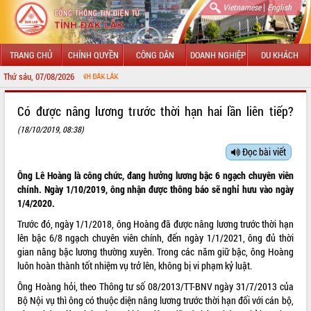
|
Vietnamese
English
TRANG CHỦ
CHÍNH QUYỀN
CÔNG DÂN
DOANH NGHIỆP
DU KHÁCH
Thứ sáu, 07/08/2026
NG TIN ĐIỆN TỬ TỈNH ĐẮK LẮK
GIỚI THIỆU
Có được nâng lương trước thời hạn hai lần liên tiếp?
(18/10/2019, 08:38)
LÃNH ĐẠO UBND TỈNH
Đọc bài viết
TIN TỨC SỰ KIỆN
Ông Lê Hoàng là công chức, đang hưởng lương bậc 6 ngạch chuyên viên
SỞ, BAN, NGÀNH
chính. Ngày 1/10/2019, ông nhận được thông báo sẽ nghỉ hưu vào ngày
1/4/2020.
UBND CÁC XÃ, PHƯỜNG
Trước đó, ngày 1/1/2018, ông Hoàng đã được nâng lương trước thời hạn
lên bậc 6/8 ngạch chuyên viên chính, đến ngày 1/1/2021, ông đủ thời
THÔNG TIN CHỈ ĐẠO ĐIỀU HÀNH
gian nâng bậc lương thường xuyên. Trong các năm giữ bậc, ông Hoàng
luôn hoàn thành tốt nhiệm vụ trở lên, không bị vi phạm kỷ luật.
HỆ THỐNG VĂN BẢN
Ông Hoàng hỏi, theo Thông tư số
08/2013/TT-BNV
ngày 31/7/2013 của
Bộ Nội vụ thì ông có thuộc diện nâng lương trước thời hạn đối với cán bộ,
VĂN BẢN HĐND TỈNH