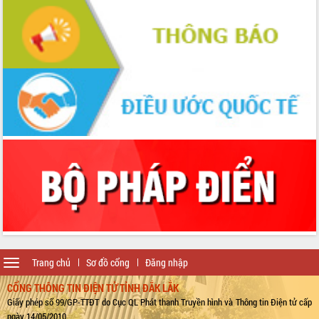
Toggle
Trang chủ
Sơ đồ cổng
Đăng nhập
navigation
CỔNG THÔNG TIN ĐIỆN TỬ TỈNH ĐẮK LẮK
Giấy phép số 99/GP-TTĐT do Cục QL Phát thanh Truyền hình và Thông tin Điện tử cấp
ngày 14/05/2010