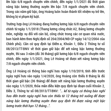
lên bậc 6/8 ngạch chuyên viên chính, đến ngày 1/1/2021 đủ thời gian
nâng bậc lương thường xuyên lên bậc 7/8 ngạch chuyên viên chính.
Trong các năm giữ bậc, ông Hoàng luôn hoàn thành tốt nhiệm vụ trở lên,
không bị vi phạm kỷ luật.
Trường hợp ông Lê Hoàng đang hưởng lương bậc 6/8 ngạch chuyên viên
chính từ ngày 1/1/2018 (Thang lương công chức A2, Bảng lương chuyên
môn, nghiệp vụ đối với cán bộ, công chức trong các cơ quan nhà nước,
ban hành kèm theo Nghị định số
204/2004/NĐ-CP
ngày 14/12/2004 của
Chính phủ). Căn cứ quy định tại Điểm a, Khoản 1, Điều 2 Thông tư số
08/2013/TT-BNV về thời gian giữ bậc để xét nâng bậc lương thường
xuyên, thì sau 3 năm (đủ 36 tháng) giữ lương bậc 6/8 ngạch chuyên viên
chính, đến ngày 1/1/2021, ông Lê Hoàng sẽ được xét nâng lương bậc
7/8 ngạch chuyên viên chính.
Ông Lê Hoàng có thông báo nghỉ hưu ngày 1/10/2019, tính đến trước
ngày nghỉ hưu vào ngày 1/4/2020, ông Hoàng còn thiếu 8 tháng là đủ
thời gian giữ bậc (36 tháng) để được xét nâng bậc lương thường xuyên
vào ngày 1/1/2020, thỏa mãn điều kiện quy định tại đoạn cuối Khoản 2,
Điều 3, Thông tư số 08/2013/TT-BNV:
"… kể từ ngày có thông báo nghỉ
hưu đến trước ngày nghỉ hưu còn thiếu từ 12 tháng trở xuống để được
nâng bậc lương thường xuyên theo quy định thì được nâng một bậc
lương trước thời hạn 12 tháng...".