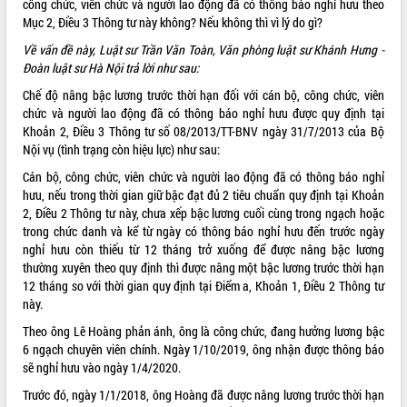
công chức, viên chức và người lao động đã có thông báo nghỉ hưu theo
Mục 2, Điều 3 Thông tư này không? Nếu không thì vì lý do gì?
ĐIỂM TIN VĂN BẢN
Về vấn đề này, Luật sư Trần Văn Toàn, Văn phòng luật sư Khánh Hưng -
QUY HOẠCH - KẾ HOẠCH
Đoàn luật sư Hà Nội trả lời như sau:
Chế độ nâng bậc lương trước thời hạn đối với cán bộ, công chức, viên
QUẢNG CÁO
chức và người lao động đã có thông báo nghỉ hưu được quy định tại
Khoản 2, Điều 3 Thông tư số 08/2013/TT-BNV ngày 31/7/2013 của Bộ
Nội vụ (tình trạng còn hiệu lực) như sau:
Cán bộ, công chức, viên chức và người lao động đã có thông báo nghỉ
hưu, nếu trong thời gian giữ bậc đạt đủ 2 tiêu chuẩn quy định tại Khoản
2, Điều 2 Thông tư này, chưa xếp bậc lương cuối cùng trong ngạch hoặc
trong chức danh và kể từ ngày có thông báo nghỉ hưu đến trước ngày
nghỉ hưu còn thiếu từ 12 tháng trở xuống để được nâng bậc lương
thường xuyên theo quy định thì được nâng một bậc lương trước thời hạn
12 tháng so với thời gian quy định tại Điểm a, Khoản 1, Điều 2 Thông tư
này.
Theo ông Lê Hoàng phản ánh, ông là công chức, đang hưởng lương bậc
6 ngạch chuyên viên chính. Ngày 1/10/2019, ông nhận được thông báo
sẽ nghỉ hưu vào ngày 1/4/2020.
Trước đó, ngày 1/1/2018, ông Hoàng đã được nâng lương trước thời hạn