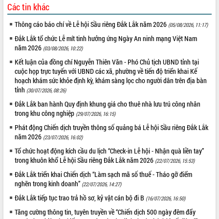
Các tin khác
Thông cáo báo chí về Lễ hội Sầu riêng Đắk Lắk năm 2026
(05/08/2026, 11:17)
Đắk Lắk tổ chức Lễ mít tinh hưởng ứng Ngày An ninh mạng Việt Nam
năm 2026
(03/08/2026, 10:22)
Kết luận của đồng chí Nguyễn Thiên Văn - Phó Chủ tịch UBND tỉnh tại
cuộc họp trực tuyến với UBND các xã, phường về tiến độ triển khai Kế
hoạch khám sức khỏe định kỳ, khám sàng lọc cho người dân trên địa bàn
tỉnh
(30/07/2026, 08:26)
Đắk Lắk ban hành Quy định khung giá cho thuê nhà lưu trú công nhân
trong khu công nghiệp
(29/07/2026, 16:15)
Phát động Chiến dịch truyền thông số quảng bá Lễ hội Sầu riêng Đắk Lắk
năm 2026
(23/07/2026, 16:02)
Tổ chức hoạt động kích cầu du lịch “Check-in Lễ hội - Nhận quà liền tay”
trong khuôn khổ Lễ hội Sầu riêng Đắk Lắk năm 2026
(22/07/2026, 15:53)
Đắk Lắk triển khai Chiến dịch “Làm sạch mã số thuế - Tháo gỡ điểm
nghẽn trong kinh doanh”
(22/07/2026, 14:27)
Đắk Lắk tiếp tục trao trả hồ sơ, kỷ vật cán bộ đi B
(16/07/2026, 16:50)
Tăng cường thông tin, tuyên truyền về “Chiến dịch 500 ngày đêm đẩy