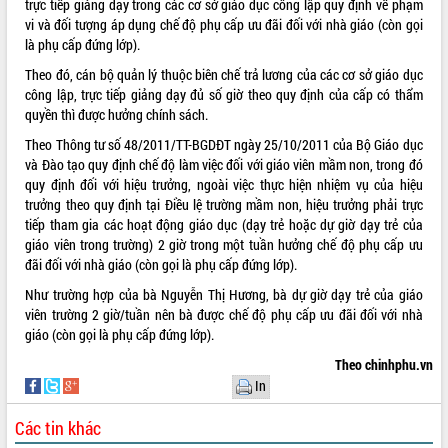
trực tiếp giảng dạy trong các cơ sở giáo dục công lập quy định về phạm
vi và đối tượng áp dụng chế độ phụ cấp ưu đãi đối với nhà giáo (còn gọi
ĐIỂM TIN VĂN BẢN
là phụ cấp đứng lớp).
QUY HOẠCH - KẾ HOẠCH
Theo đó, cán bộ quản lý thuộc biên chế trả lương của các cơ sở giáo dục
công lập, trực tiếp giảng dạy đủ số giờ theo quy định của cấp có thẩm
quyền thì được hưởng chính sách.
QUẢNG CÁO
Theo Thông tư số 48/2011/TT-BGDĐT ngày 25/10/2011 của Bộ Giáo dục
và Đào tạo quy định chế độ làm việc đối với giáo viên mầm non, trong đó
quy định đối với hiệu trưởng, ngoài việc thực hiện nhiệm vụ của hiệu
trưởng theo quy định tại Điều lệ trường mầm non, hiệu trưởng phải trực
tiếp tham gia các hoạt động giáo dục (dạy trẻ hoặc dự giờ dạy trẻ của
giáo viên trong trường) 2 giờ trong một tuần hưởng chế độ phụ cấp ưu
đãi đối với nhà giáo (còn gọi là phụ cấp đứng lớp).
Như trường hợp của bà Nguyễn Thị Hương, bà dự giờ dạy trẻ của giáo
viên trường 2 giờ/tuần nên bà được chế độ phụ cấp ưu đãi đối với nhà
giáo (còn gọi là phụ cấp đứng lớp).
Theo chinhphu.vn
In
Các tin khác