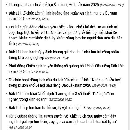
Thông cáo báo chí về Lễ hội Sầu riêng Đắk Lắk năm 2026
(05/08/2026, 11:17)
Đắk Lắk tổ chức Lễ mít tinh hưởng ứng Ngày An ninh mạng Việt Nam
năm 2026
(03/08/2026, 10:22)
Kết luận của đồng chí Nguyễn Thiên Văn - Phó Chủ tịch UBND tỉnh tại
cuộc họp trực tuyến với UBND các xã, phường về tiến độ triển khai Kế
hoạch khám sức khỏe định kỳ, khám sàng lọc cho người dân trên địa bàn
tỉnh
(30/07/2026, 08:26)
Đắk Lắk ban hành Quy định khung giá cho thuê nhà lưu trú công nhân
trong khu công nghiệp
(29/07/2026, 16:15)
Phát động Chiến dịch truyền thông số quảng bá Lễ hội Sầu riêng Đắk Lắk
năm 2026
(23/07/2026, 16:02)
Tổ chức hoạt động kích cầu du lịch “Check-in Lễ hội - Nhận quà liền tay”
trong khuôn khổ Lễ hội Sầu riêng Đắk Lắk năm 2026
(22/07/2026, 15:53)
Đắk Lắk triển khai Chiến dịch “Làm sạch mã số thuế - Tháo gỡ điểm
nghẽn trong kinh doanh”
(22/07/2026, 14:27)
Đắk Lắk tiếp tục trao trả hồ sơ, kỷ vật cán bộ đi B
(16/07/2026, 16:50)
Tăng cường thông tin, tuyên truyền về “Chiến dịch 500 ngày đêm đẩy
mạnh thực hiện tìm kiếm, quy tập và xác định danh tính hài cốt liệt sĩ”
(16/07/2026, 16:24)