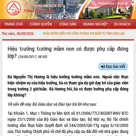
|
Vietnamese
English
TRANG CHỦ
CHÍNH QUYỀN
CÔNG DÂN
DOANH NGHIỆP
DU KHÁCH
Thứ năm, 06/08/2026
CHÀO MỪNG ĐẾN VỚI CỔNG THÔNG TIN ĐIỆN TỬ TỈNH ĐẮK LẮK
GIỚI THIỆU
Hiệu trưởng trường mầm non có được phụ cấp đứng
lớp?
(24/05/2017, 08:50)
LÃNH ĐẠO UBND TỈNH
Đọc bài viết
TIN TỨC SỰ KIỆN
Bà Nguyễn Thị Hương là hiệu trưởng trường mầm non. Ngoài việc thực
SỞ, BAN, NGÀNH
hiện nhiệm vụ của hiệu trưởng, bà có tham gia dự giờ dạy trẻ của giáo viên
trong trường 2 giờ/tuần. Bà Hương hỏi, bà có được hưởng phụ cấp đứng
UBND CÁC XÃ, PHƯỜNG
lớp không?
Về vấn đề này, Bộ Giáo dục và Đào tạo trả lời như sau:
THÔNG TIN CHỈ ĐẠO ĐIỀU HÀNH
Tại Khoản 1, Mục I Thông tư liên tịch số 01/2006/TTLT-BGDĐT-BNV-BTC
ngày 23/1/2006 của Bộ Giáo dục và Đào tạo, Bộ Nội vụ, Bộ Tài chính
HỆ THỐNG VĂN BẢN
hướng dẫn thực hiện Quyết định số
244/2005/QĐ-TTg
ngày 6/10/2005
của Thủ tướng Chính phủ về chế độ phụ cấp ưu đãi đối với nhà giáo đang
VĂN BẢN HĐND TỈNH