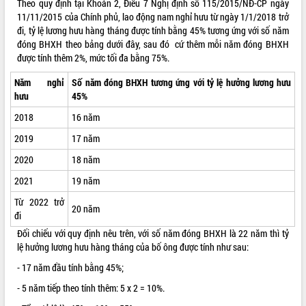
Theo quy định tại Khoản 2, Điều 7 Nghị định số
115/2015/NĐ-CP
ngày
11/11/2015 của Chính phủ, lao động nam nghỉ hưu từ ngày 1/1/2018 trở
ĐIỂM TIN VĂN BẢN
đi, tỷ lệ lương hưu hàng tháng được tính bằng 45% tương ứng với số năm
đóng BHXH theo bảng dưới đây, sau đó cứ thêm mỗi năm đóng BHXH
QUY HOẠCH - KẾ HOẠCH
được tính thêm 2%, mức tối đa bằng 75%.
QUẢNG CÁO
Năm nghỉ
Số năm đóng BHXH tương ứng với tỷ lệ hưởng lương hưu
hưu
45%
2018
16 năm
2019
17 năm
2020
18 năm
2021
19 năm
Từ 2022 trở
20 năm
đi
Đối chiếu với quy định nêu trên, với số năm đóng BHXH là 22 năm thì tỷ
lệ hưởng lương hưu hàng tháng của bố ông được tính như sau:
- 17 năm đầu tính bằng 45%;
- 5 năm tiếp theo tính thêm: 5 x 2 = 10%.