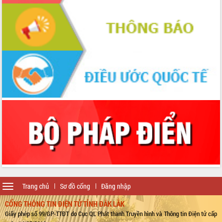
Toggle
Trang chủ
Sơ đồ cổng
Đăng nhập
navigation
CỔNG THÔNG TIN ĐIỆN TỬ TỈNH ĐẮK LẮK
Giấy phép số 99/GP-TTĐT do Cục QL Phát thanh Truyền hình và Thông tin Điện tử cấp