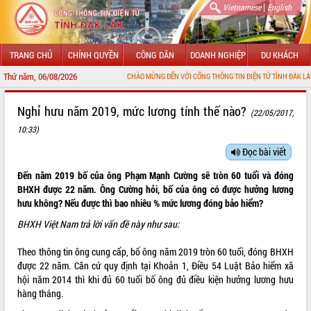
|
Vietnamese
English
TRANG CHỦ
CHÍNH QUYỀN
CÔNG DÂN
DOANH NGHIỆP
DU KHÁCH
Thứ năm, 06/08/2026
CHÀO MỪNG ĐẾN VỚI CỔNG THÔNG TIN ĐIỆN TỬ TỈNH ĐẮK LẮK
GIỚI THIỆU
Nghỉ hưu năm 2019, mức lương tính thế nào?
(22/05/2017,
10:33)
LÃNH ĐẠO UBND TỈNH
Đọc bài viết
TIN TỨC SỰ KIỆN
Đến năm 2019 bố của ông Phạm Mạnh Cường sẽ tròn 60 tuổi và đóng
SỞ, BAN, NGÀNH
BHXH được 22 năm. Ông Cường hỏi, bố của ông có được hưởng lương
hưu không? Nếu được thì bao nhiêu % mức lương đóng bảo hiểm?
UBND CÁC XÃ, PHƯỜNG
BHXH Việt Nam trả lời vấn đề này như sau:
THÔNG TIN CHỈ ĐẠO ĐIỀU HÀNH
Theo thông tin ông cung cấp, bố ông năm 2019 tròn 60 tuổi, đóng BHXH
được 22 năm. Căn cứ quy định tại Khoản 1, Điều 54
Luật Bảo hiểm xã
HỆ THỐNG VĂN BẢN
hội
năm 2014 thì khi đủ 60 tuổi bố ông đủ điều kiện hưởng lương hưu
hàng tháng.
VĂN BẢN HĐND TỈNH