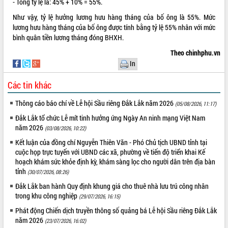
- Tổng tỷ lệ là: 45% + 10% = 55%.
Như vậy, tỷ lệ hưởng lương hưu hàng tháng của bố ông là 55%. Mức
lương hưu hàng tháng của bố ông được tính bằng tỷ lệ 55% nhân với mức
bình quân tiền lương tháng đóng BHXH.
Theo chinhphu.vn
In
Các tin khác
Thông cáo báo chí về Lễ hội Sầu riêng Đắk Lắk năm 2026
(05/08/2026, 11:17)
Đắk Lắk tổ chức Lễ mít tinh hưởng ứng Ngày An ninh mạng Việt Nam
năm 2026
(03/08/2026, 10:22)
Kết luận của đồng chí Nguyễn Thiên Văn - Phó Chủ tịch UBND tỉnh tại
cuộc họp trực tuyến với UBND các xã, phường về tiến độ triển khai Kế
hoạch khám sức khỏe định kỳ, khám sàng lọc cho người dân trên địa bàn
tỉnh
(30/07/2026, 08:26)
Đắk Lắk ban hành Quy định khung giá cho thuê nhà lưu trú công nhân
trong khu công nghiệp
(29/07/2026, 16:15)
Phát động Chiến dịch truyền thông số quảng bá Lễ hội Sầu riêng Đắk Lắk
năm 2026
(23/07/2026, 16:02)